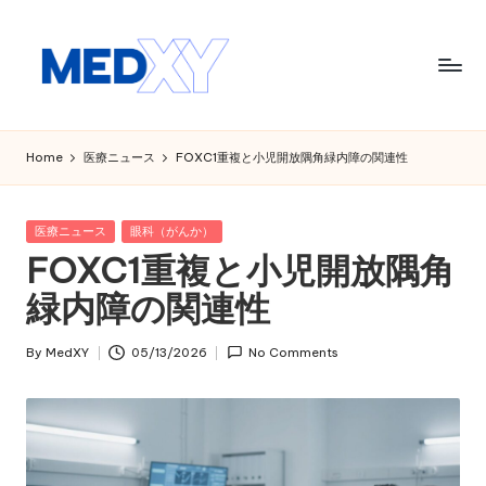
Skip
to
content
M
e
Home
医療ニュース
FOXC1重複と小児開放隅角緑内障の関連性
d
x
Posted
医療ニュース
眼科（がんか）
in
FOXC1重複と小児開放隅角
y
緑内障の関連性
A
I
By
MedXY
05/13/2026
No Comments
Posted
by