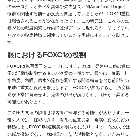
の単一ヌクレオチド変異体や欠失は長い間Axenfeld-Rieger症
候群や関連する前部節疾患と関連していましたが、FOXC1重複
は報告されることが少なかったです。この研究は、これらの重
複がどの程度頻繁に緑内障登録データに現れるか、そしてそれ
らがどの臨床特徴に関連しているかを明確にすることを助けま
す。
眼におけるFOXC1の役割
FOXC1は転写因子をコードします。これは、発達中に他の遺伝
子の活動を制御するタンパク質の一種です。眼では、虹彩、排
水角度、角膜、房水の流れを調節する関連構造を含む前部節の
形成に重要な役割を果たします。FOXC1が変化すると、角度構
造が正常に発達せず、流体の排出が妨げられ、眼圧が上昇する
可能性があります。
この圧力関連の損傷は緑内障に寄与する可能性があります。一
部の人では、虹彩の異常、瞳孔の位置異常、角膜の変化などの
特徴によりFOXC1関連疾患が明らかになりますが、他の人では
兆候が微妙であり、緑内障が主な発現特徴となることがありま