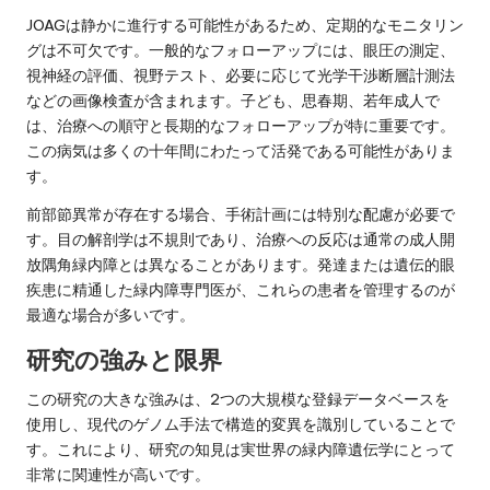
JOAGは静かに進行する可能性があるため、定期的なモニタリン
グは不可欠です。一般的なフォローアップには、眼圧の測定、
視神経の評価、視野テスト、必要に応じて光学干渉断層計測法
などの画像検査が含まれます。子ども、思春期、若年成人で
は、治療への順守と長期的なフォローアップが特に重要です。
この病気は多くの十年間にわたって活発である可能性がありま
す。
前部節異常が存在する場合、手術計画には特別な配慮が必要で
す。目の解剖学は不規則であり、治療への反応は通常の成人開
放隅角緑内障とは異なることがあります。発達または遺伝的眼
疾患に精通した緑内障専門医が、これらの患者を管理するのが
最適な場合が多いです。
研究の強みと限界
この研究の大きな強みは、2つの大規模な登録データベースを
使用し、現代のゲノム手法で構造的変異を識別していることで
す。これにより、研究の知見は実世界の緑内障遺伝学にとって
非常に関連性が高いです。