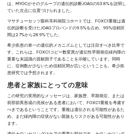
は、MYOCがそのグループの遺伝的診断JOAGの53.8%を説明し
ていた次点に位置づけられました。
マサチューセッツ眼科耳科病院コホートでは、FOXC1重複は遺
伝的診断を受けたJOAGプロバンドの9.5%を占め、95%信頼区
間は2.7%から28.9%でした。
希少疾患の単一の遺伝的メカニズムとしては注目すべき比率で
す。これらは、FOXC1コピー数変異が遺伝性早期発症緑内障の
重要な未認識の貢献因子であることを示唆しています。同時
に、症例数が少ないため信頼区間が広いということも、希少疾
患研究では予想されます。
患者と家族にとっての意味
この研究の実用的なメッセージは、家族歴、早期発症、または
前部節異形成の兆候がある患者において、FOXC1重複を考慮す
べきであるということです。重複は遺伝される可能性があるた
め、まだ緑内障の症状がない親族もリスクがある可能性があり
ます。
遺伝カウンセリングはケアの重要な部分です。カウンセリング