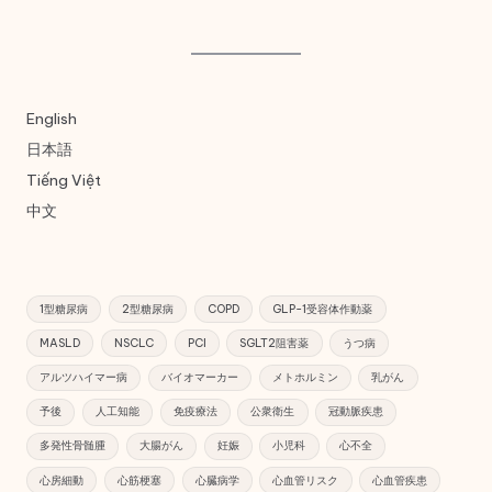
English
日本語
Tiếng Việt
中文
1型糖尿病
2型糖尿病
COPD
GLP-1受容体作動薬
MASLD
NSCLC
PCI
SGLT2阻害薬
うつ病
アルツハイマー病
バイオマーカー
メトホルミン
乳がん
予後
人工知能
免疫療法
公衆衛生
冠動脈疾患
多発性骨髄腫
大腸がん
妊娠
小児科
心不全
心房細動
心筋梗塞
心臓病学
心血管リスク
心血管疾患