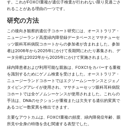
す。これがFOXC1重複が遺伝子検査が行われない限り見過ごさ
れることがある理由の一つです。
研究の方法
この後向き観察的遺伝子コホート研究には、オーストラリア・
ニュージーランド高度緑内障登録データベースとマサチューセ
ッツ眼科耳科病院コホートからの参加者が含まれました。参加
者は2008年から2025年にかけて長期間にわたり募集され、デ
ータ分析は2022年から2025年にかけて実施されました。
緑内障患者および利用可能な親族は、FOXC1をカバーする重複
を識別するためにゲノム検査を受けました。オーストラリア・
ニュージーランドコホートではエクソームシーケンスとジェノ
タイピングアレイが使用され、マサチューセッツ眼科耳科病院
コホートでは全ゲノムシーケンスが使用されました。これらの
手法は、DNAのセクションが重複または欠失する遺伝的変異で
あるコピー数変異を検出できます。
主要なアウトカムは、FOXC1重複の頻度、緑内障発症年齢、眼
所見や全身の特徴を含む関連する表型でした。