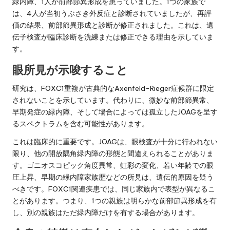
緑内障、1人が前部節異形成を患っていました。1つの家族で
は、4人が当初うぶさき外反症と診断されていましたが、再評
価の結果、前部節異形成と診断が修正されました。これは、遺
伝子検査が臨床診断を洗練または修正できる理由を示していま
す。
眼所見が示唆すること
研究は、FOXC1重複が古典的なAxenfeld-Rieger症候群に限定
されないことを示しています。代わりに、微妙な前部節異常、
早期発症の緑内障、そして場合によっては孤立したJOAGを呈す
るスペクトラムを含む可能性があります。
これは臨床的に重要です。JOAGは、眼検査が十分に行われない
限り、他の開放隅角緑内障の形態と間違えられることがありま
す。ゴニオスコピック角度異常、虹彩の変化、若い年齢での眼
圧上昇、早期の緑内障家族歴などの所見は、遺伝的原因を疑う
べきです。FOXC1関連疾患では、同じ家族内で表型が異なるこ
とがあります。つまり、1つの親族は明らかな前部節異形成を有
し、別の親族はただ緑内障だけを有する場合があります。