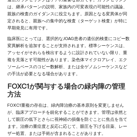
は、継承パターンの説明、家族内の可変表現の可能性の議論、
親族の検査のガイダンスに役立ちます。原因となる変異体が同
定されると、親族への集中的な検査（ターゲット検査）が特に
早期発見に有用です。
臨床医にとっては、選択的なJOAG患者の遺伝的検査にコピー数
変異解析を追加することが支持されます。標準シーケンスは、
アッセイがそれらを検出するように設計されていない限り、重
複を見落とす可能性があります。染色体マイクロアレイ、エク
ソームベースのコピー数解析、または全ゲノムシーケンスなど
の手法が必要となる場合があります。
FOXC1が関与する場合の緑内障の管理
方法
FOXC1重複の存在は、緑内障治療の基本原則を変更しません
が、臨床アプローチを鋭化することができます。管理は依然と
して眼圧の低下とさらに視神経の損傷を防ぐことに焦点を当て
ます。治療の重症度と反応に応じて、眼圧を下げる目薬、レー
ザー処置、または手術が含まれることがあります。