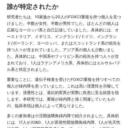
誰が特定されたか
研究者たちは、10家族から20人のFOXC1重複を持つ個人を見つ
けました。半数が女性、半数が男性でした。ほとんどの個人は
広範なヨーロッパ系と自己記述していました。具体的には、オ
ーストラリア、イギリス、イングランド/ドイツ、イングラン
ド/ポーランド、ヨーロッパ、またはスコットランド系の祖先を
持つ人々が含まれていました。アジア系の個人も少数いまし
た。具体的には、中国系やフィリピン系の祖先を持つ人々が含
まれており、1人はラテンアメリカ系、具体的にはエルサルバド
ル系と特定されました。
重要なことに、遺伝子検査を受けたFOXC1重複を持つすべての
個人が緑内障を患っていました。これは高い浸透性を示唆して
います。浸透性とは、遺伝的変異が実際に疾患に至る頻度を指
します。本研究では、重複が緑内障と強く関連していたもの
の、臨床表現は個人によって異なりました。
多くの参加者は小児開放隅角緑内障で紹介されました。具体的
には、17人がJOAG、1人が原発性開放隅角緑内障、1人が先天性