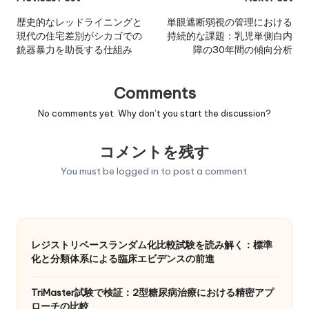
Post
navigation
歴史的なレッドライニングと
単眼遮断弱視の管理における
現代の住宅差別がシカゴでの
持続的な課題：乳児単側白内
銃器暴力を助長する仕組み
障の30年間の傾向分析
Comments
No comments yet. Why don’t you start the discussion?
コメントを残す
You must be
logged in
to post a comment.
レジストリベースランダム化比較試験を読み解く：標準
化と分類体系による臨床エビデンスの前進
TriMaster試験で検証：2型糖尿病治療における精密アプ
ローチの比較