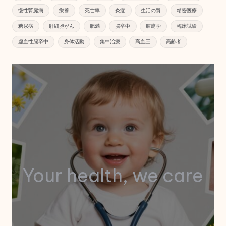
慢性腎臓病
栄養
死亡率
炎症
生活の質
精密医療
糖尿病
肝細胞がん
肥満
脳卒中
腫瘍学
臨床試験
虚血性脳卒中
身体活動
集中治療
高血圧
高齢者
Your health, we care