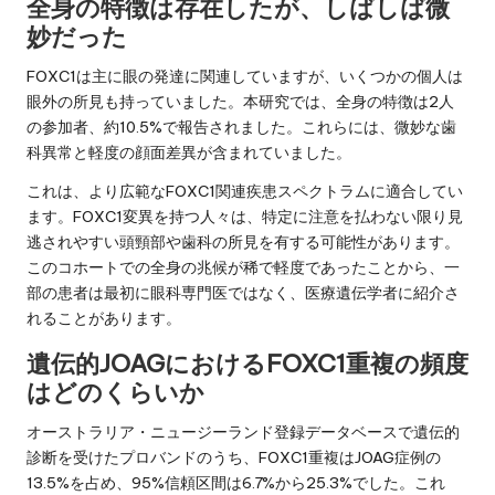
全身の特徴は存在したが、しばしば微
妙だった
FOXC1は主に眼の発達に関連していますが、いくつかの個人は
眼外の所見も持っていました。本研究では、全身の特徴は2人
の参加者、約10.5%で報告されました。これらには、微妙な歯
科異常と軽度の顔面差異が含まれていました。
これは、より広範なFOXC1関連疾患スペクトラムに適合してい
ます。FOXC1変異を持つ人々は、特定に注意を払わない限り見
逃されやすい頭頸部や歯科の所見を有する可能性があります。
このコホートでの全身の兆候が稀で軽度であったことから、一
部の患者は最初に眼科専門医ではなく、医療遺伝学者に紹介さ
れることがあります。
遺伝的JOAGにおけるFOXC1重複の頻度
はどのくらいか
オーストラリア・ニュージーランド登録データベースで遺伝的
診断を受けたプロバンドのうち、FOXC1重複はJOAG症例の
13.5%を占め、95%信頼区間は6.7%から25.3%でした。これ