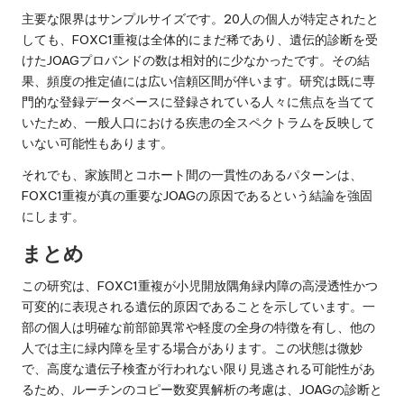
主要な限界はサンプルサイズです。20人の個人が特定されたと
しても、FOXC1重複は全体的にまだ稀であり、遺伝的診断を受
けたJOAGプロバンドの数は相対的に少なかったです。その結
果、頻度の推定値には広い信頼区間が伴います。研究は既に専
門的な登録データベースに登録されている人々に焦点を当てて
いたため、一般人口における疾患の全スペクトラムを反映して
いない可能性もあります。
それでも、家族間とコホート間の一貫性のあるパターンは、
FOXC1重複が真の重要なJOAGの原因であるという結論を強固
にします。
まとめ
この研究は、FOXC1重複が小児開放隅角緑内障の高浸透性かつ
可変的に表現される遺伝的原因であることを示しています。一
部の個人は明確な前部節異常や軽度の全身の特徴を有し、他の
人では主に緑内障を呈する場合があります。この状態は微妙
で、高度な遺伝子検査が行われない限り見逃される可能性があ
るため、ルーチンのコピー数変異解析の考慮は、JOAGの診断と