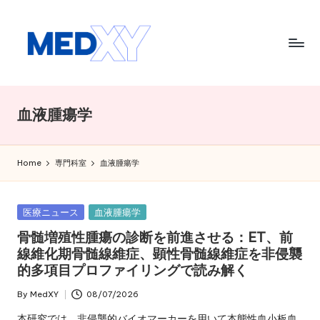
Skip
to
content
M
e
血液腫瘍学
d
x
Home
専門科室
血液腫瘍学
y
A
Posted
医療ニュース
血液腫瘍学
I
in
骨髄増殖性腫瘍の診断を前進させる：ET、前
線維化期骨髄線維症、顕性骨髄線維症を非侵襲
的多項目プロファイリングで読み解く
By
MedXY
08/07/2026
Posted
by
本研究では、非侵襲的バイオマーカーを用いて本態性血小板血