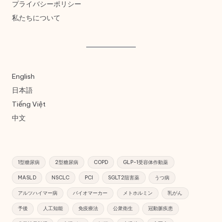
プライバシーポリシー
私たちについて
English
日本語
Tiếng Việt
中文
1型糖尿病
2型糖尿病
COPD
GLP-1受容体作動薬
MASLD
NSCLC
PCI
SGLT2阻害薬
うつ病
アルツハイマー病
バイオマーカー
メトホルミン
乳がん
予後
人工知能
免疫療法
公衆衛生
冠動脈疾患