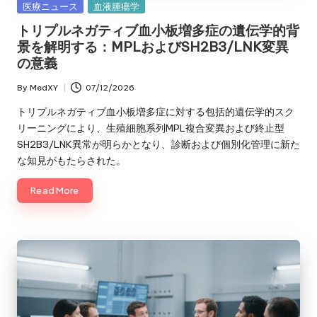
Posted
医療ニュース
血液腫瘍学
in
トリプルネガティブ血小板増多症の遺伝学的背
景を解明する：MPLおよびSH2B3/LNK変異
の意義
By
MedXY
07/12/2026
Posted
by
トリプルネガティブ血小板増多症に対する包括的遺伝学的スク
リーニングにより、生殖細胞系列MPL複合変異および終止型
SH2B3/LNK異常が明らかとなり、診断および個別化管理に新た
な知見がもたらされた。
Read More