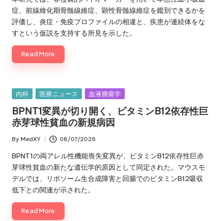
症、前線維化期骨髄線維症、顕性骨髄線維症を鑑別できるかを
評価し、炎症・免疫プロファイルの相違と、疾患が連続体をな
すという仮説を支持する所見を示した。
Read More
Posted
内科
医療ニュース
血液腫瘍学
in
BPNT1変異が切り開く、ビタミンB12依存性巨
赤芽球性貧血の新規病因
By
MedXY
08/07/2026
Posted
by
BPNT1の両アレル性機能喪失変異が、ビタミンB12依存性巨赤
芽球性貧血の新たな遺伝学的原因として同定された。マウスモ
デルでは、リボソーム生合成障害と回腸でのビタミンB12吸収
低下との関連が示された。
Read More