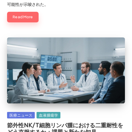
可能性が示唆された。
Read More
Posted
医療ニュース
血液腫瘍学
in
節外性NK/T細胞リンパ腫における二重耐性を