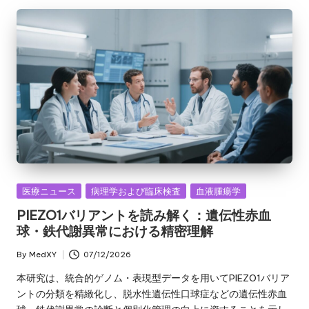
Posted
医療ニュース
病理学および臨床検査
血液腫瘍学
in
PIEZO1バリアントを読み解く：遺伝性赤血
球・鉄代謝異常における精密理解
By
MedXY
07/12/2026
Posted
by
本研究は、統合的ゲノム・表現型データを用いてPIEZO1バリア
ントの分類を精緻化し、脱水性遺伝性口球症などの遺伝性赤血