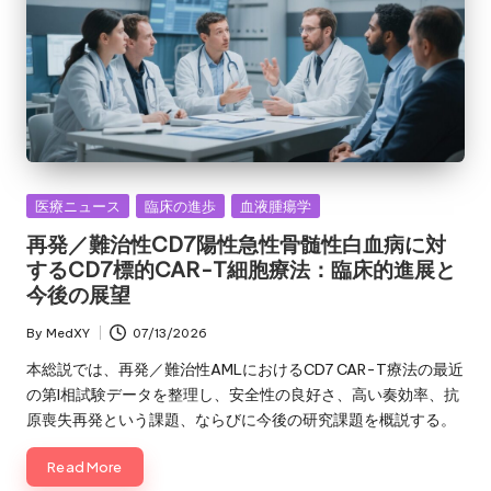
Posted
医療ニュース
臨床の進歩
血液腫瘍学
in
再発／難治性CD7陽性急性骨髄性白血病に対
するCD7標的CAR-T細胞療法：臨床的進展と
今後の展望
By
MedXY
07/13/2026
Posted
by
本総説では、再発／難治性AMLにおけるCD7 CAR-T療法の最近
の第I相試験データを整理し、安全性の良好さ、高い奏効率、抗
原喪失再発という課題、ならびに今後の研究課題を概説する。
Read More