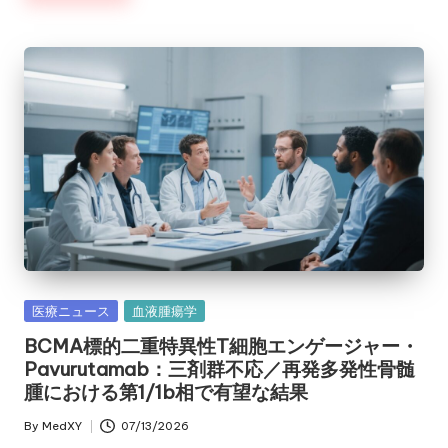
Posted
医療ニュース
血液腫瘍学
in
BCMA標的二重特異性T細胞エンゲージャー・
Pavurutamab：三剤群不応／再発多発性骨髄
腫における第1/1b相で有望な結果
By
MedXY
07/13/2026
Posted