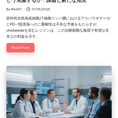
どう克服するか：課題と新たな知見
By
MedXY
07/15/2026
Posted
by
節外性自然免疫細胞/T細胞リンパ腫におけるアスパラギナーゼ
とPD-1阻害薬への二重耐性は不良な予後をもたらすが、
chidamideを含むレジメンは、この治療困難な集団で有望な生
存上の利益を示す。
Read More