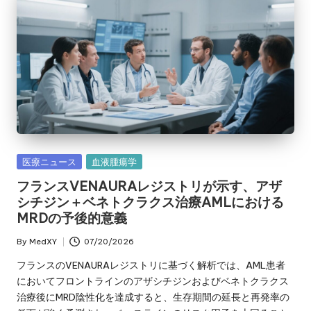
Posted
医療ニュース
血液腫瘍学
in
フランスVENAURAレジストリが示す、アザ
シチジン＋ベネトクラクス治療AMLにおける
MRDの予後的意義
By
MedXY
07/20/2026
Posted
by
フランスのVENAURAレジストリに基づく解析では、AML患者
においてフロントラインのアザシチジンおよびベネトクラクス
治療後にMRD陰性化を達成すると、生存期間の延長と再発率の