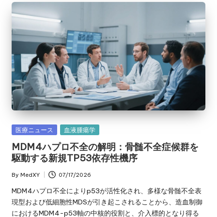
Posted
医療ニュース
血液腫瘍学
in
MDM4ハプロ不全の解明：骨髄不全症候群を
駆動する新規TP53依存性機序
By
MedXY
07/17/2026
Posted
by
MDM4ハプロ不全によりp53が活性化され、多様な骨髄不全表
現型および低細胞性MDSが引き起こされることから、造血制御
におけるMDM4-p53軸の中核的役割と、介入標的となり得る