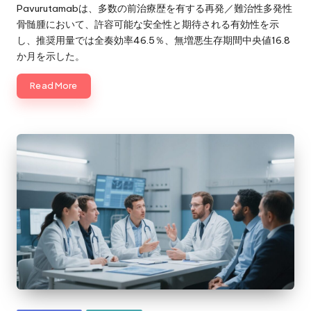
by
Pavurutamabは、多数の前治療歴を有する再発／難治性多発性
骨髄腫において、許容可能な安全性と期待される有効性を示
し、推奨用量では全奏効率46.5％、無増悪生存期間中央値16.8
か月を示した。
Read More