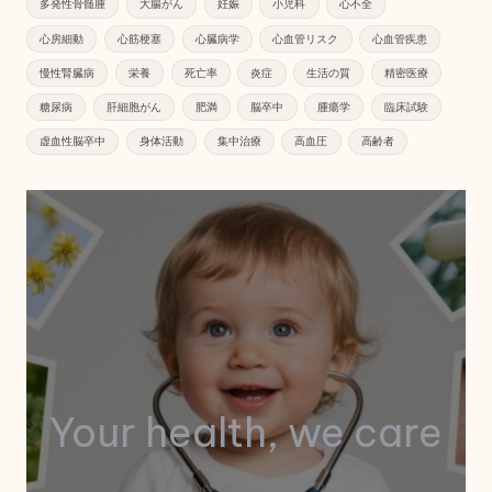
多発性骨髄腫
大腸がん
妊娠
小児科
心不全
心房細動
心筋梗塞
心臓病学
心血管リスク
心血管疾患
慢性腎臓病
栄養
死亡率
炎症
生活の質
精密医療
糖尿病
肝細胞がん
肥満
脳卒中
腫瘍学
臨床試験
虚血性脳卒中
身体活動
集中治療
高血圧
高齢者
Your health, we care