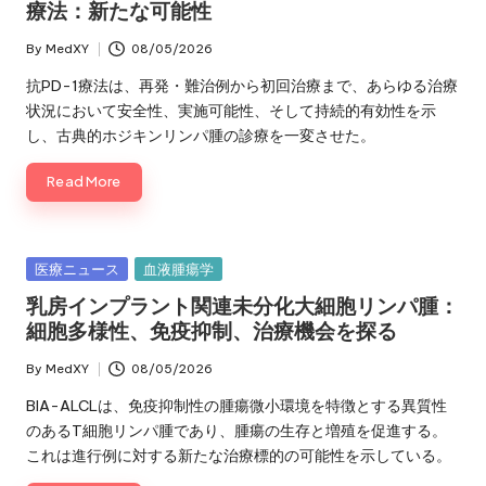
療法：新たな可能性
By
MedXY
08/05/2026
Posted
by
抗PD-1療法は、再発・難治例から初回治療まで、あらゆる治療
状況において安全性、実施可能性、そして持続的有効性を示
し、古典的ホジキンリンパ腫の診療を一変させた。
Read More
Posted
医療ニュース
血液腫瘍学
in
乳房インプラント関連未分化大細胞リンパ腫：
細胞多様性、免疫抑制、治療機会を探る
By
MedXY
08/05/2026
Posted
by
BIA-ALCLは、免疫抑制性の腫瘍微小環境を特徴とする異質性
のあるT細胞リンパ腫であり、腫瘍の生存と増殖を促進する。
これは進行例に対する新たな治療標的の可能性を示している。