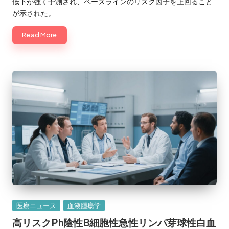
低下が強く予測され、ベースラインのリスク因子を上回ること
が示された。
Read More
Posted
医療ニュース
血液腫瘍学
in
高リスクPh陰性B細胞性急性リンパ芽球性白血