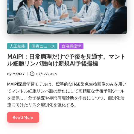
Posted
人工知能
医療ニュース
血液腫瘍学
in
MAIPI：日常病理だけで予後を見通す、マント
ル細胞リンパ腫向け新規AI予後指標
By
MedXY
07/12/2026
Posted
by
MAIPI深層学習モデルは、標準的なH&E染色生検画像のみを用い
てマントル細胞リンパ腫の新たにして高精度な予後予測ツール
を提供し、分子検査や専門病理診断を不要にしつつ、個別化治
療に向けたリスク層別化を強化する。
Read More