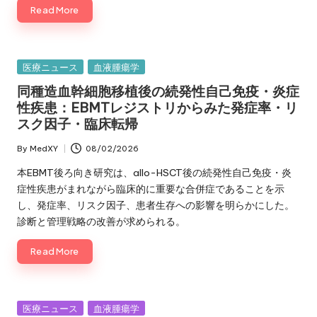
Read More
Posted
医療ニュース
血液腫瘍学
in
同種造血幹細胞移植後の続発性自己免疫・炎症
性疾患：EBMTレジストリからみた発症率・リ
スク因子・臨床転帰
By
MedXY
08/02/2026
Posted
by
本EBMT後ろ向き研究は、allo-HSCT後の続発性自己免疫・炎
症性疾患がまれながら臨床的に重要な合併症であることを示
し、発症率、リスク因子、患者生存への影響を明らかにした。
診断と管理戦略の改善が求められる。
Read More
Posted
医療ニュース
血液腫瘍学