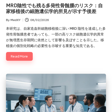
in
MRD陰性でも残る多発性骨髄腫のリスク：自
家移植後の細胞遺伝学的所見が示す予後差
By
MedXY
08/02/2026
Posted
by
本研究は、自家造血幹細胞移植後に深い MRD 陰性を達成した多
発性骨髄腫患者であっても、一部の高リスク細胞遺伝学的異常
が無増悪生存期間に依然として影響を及ぼすことを示した。移
植後の個別化戦略の必要性を示唆する重要な知見である。
Read More