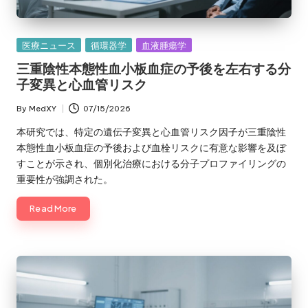
Posted
医療ニュース
循環器学
血液腫瘍学
in
三重陰性本態性血小板血症の予後を左右する分
子変異と心血管リスク
By
MedXY
07/15/2026
Posted
by
本研究では、特定の遺伝子変異と心血管リスク因子が三重陰性
本態性血小板血症の予後および血栓リスクに有意な影響を及ぼ
すことが示され、個別化治療における分子プロファイリングの
重要性が強調された。
Read More