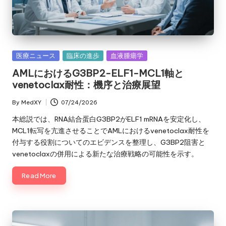
Posted
医療ニュース
臨床の進歩
血液腫瘍学
in
AMLにおけるG3BP2-ELF1-MCL1軸と
venetoclax耐性：機序と治療展望
By
MedXY
07/24/2026
Posted
by
本総説では、RNA結合蛋白G3BP2がELF1 mRNAを安定化し、
MCL1転写を亢進させることでAMLにおけるvenetoclax耐性を
付与する役割についてのエビデンスを整理し、G3BP2阻害と
venetoclaxの併用による新たな治療戦略の可能性を示す。
Read More