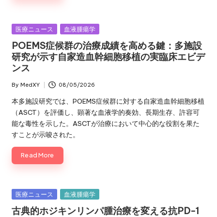
Posted
医療ニュース
血液腫瘍学
in
POEMS症候群の治療成績を高める鍵：多施設
研究が示す自家造血幹細胞移植の実臨床エビデ
ンス
By
MedXY
08/05/2026
Posted
by
本多施設研究では、POEMS症候群に対する自家造血幹細胞移植
（ASCT）を評価し、顕著な血液学的奏効、長期生存、許容可
能な毒性を示した。ASCTが治療において中心的な役割を果た
すことが示唆された。
Read More
Posted
医療ニュース
血液腫瘍学
in
古典的ホジキンリンパ腫治療を変える抗PD-1