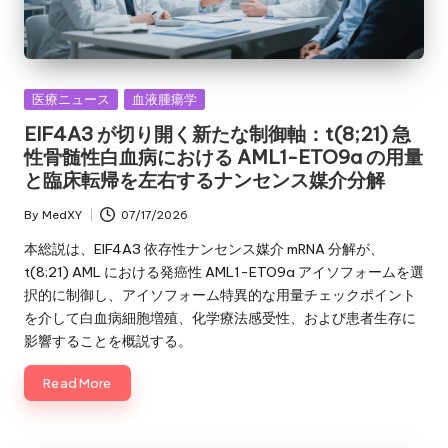
Posted
医療ニュース
血液腫瘍学
in
EIF4A3 が切り開く新たな制御軸：t(8;21) 急
性骨髄性白血病における AML1-ETO9a の用量
と臨床転帰を左右するナンセンス媒介分解
By
MedXY
07/17/2026
Posted
by
本総説は、EIF4A3 依存性ナンセンス媒介 mRNA 分解が、
t(8;21) AML における発癌性 AML1-ETO9a アイソフォームを選
択的に制御し、アイソフォーム特異的な用量チェックポイント
を介して白血病細胞増殖、化学療法感受性、および患者生存に
影響することを概説する。
Read More