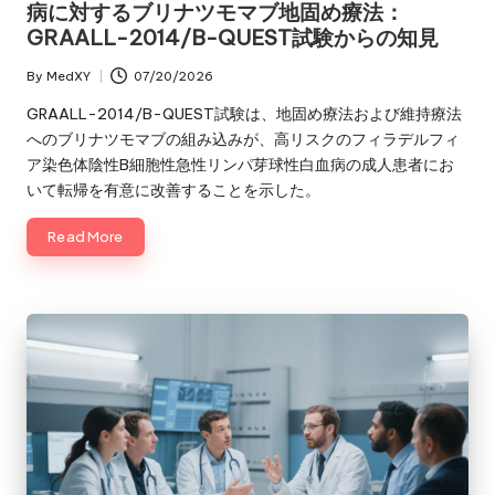
病に対するブリナツモマブ地固め療法：
GRAALL-2014/B-QUEST試験からの知見
By
MedXY
07/20/2026
Posted
by
GRAALL-2014/B-QUEST試験は、地固め療法および維持療法
へのブリナツモマブの組み込みが、高リスクのフィラデルフィ
ア染色体陰性B細胞性急性リンパ芽球性白血病の成人患者にお
いて転帰を有意に改善することを示した。
Read More