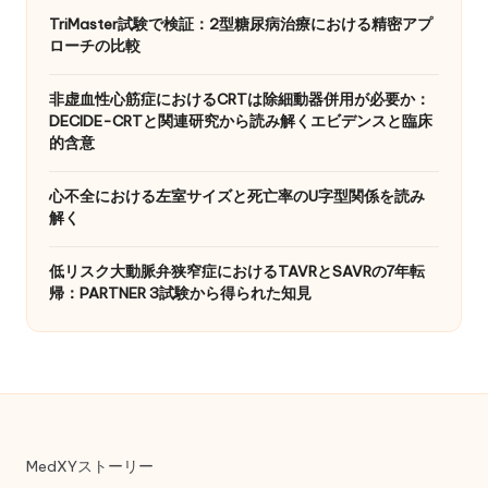
ジ
TriMaster試験で検証：2型糖尿病治療における精密アプ
ローチの比較
送
り
非虚血性心筋症におけるCRTは除細動器併用が必要か：
DECIDE-CRTと関連研究から読み解くエビデンスと臨床
的含意
心不全における左室サイズと死亡率のU字型関係を読み
解く
低リスク大動脈弁狭窄症におけるTAVRとSAVRの7年転
帰：PARTNER 3試験から得られた知見
MedXYストーリー