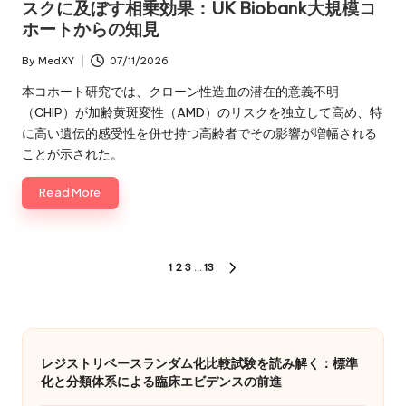
スクに及ぼす相乗効果：UK Biobank大規模コ
ホートからの知見
By
MedXY
07/11/2026
Posted
by
本コホート研究では、クローン性造血の潜在的意義不明
（CHIP）が加齢黄斑変性（AMD）のリスクを独立して高め、特
に高い遺伝的感受性を併せ持つ高齢者でその影響が増幅される
ことが示された。
Read More
投
1
2
3
…
13
NEXT
稿
PAGE
の
ペ
レジストリベースランダム化比較試験を読み解く：標準
化と分類体系による臨床エビデンスの前進
ー