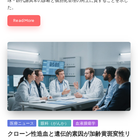
球・鉄代謝異常の診断と個別化管理の向上に資することを示し
た。
Read More
Posted
医療ニュース
眼科（がんか）
血液腫瘍学
in
クローン性造血と遺伝的素因が加齢黄斑変性リ