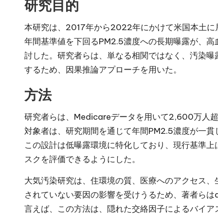
研究目的
本研究は、2017年から2022年にかけて米国本土に
年間基準値を下回るPM2.5濃度への長期曝露が、
討した。研究者らは、単なる相関ではなく、汚染曝
するため、因果推論アプローチを用いた。
方法
研究者らは、Medicareデータを用いて2,600
対象者は、研究期間を通じて年間PM2.5濃度が一貫し
この設計は低曝露環境に特化しており、現行基準上
スクを評価できるようにした。
大気汚染研究は、住環境の質、医療へのアクセス、
されていない要因の影響を受けうるため、著者らはdoubl
言えば、この方法は、隠れた交絡因子によるバイア