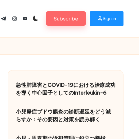
Subscribe
Sign in
ok.com
tter.com
t.me
instagram.com
youtube.com
急性肺障害とCOVID-19における治療成功
を導く中心因子としてのInterleukin-6
小児発症ブドウ膜炎の診断遅延をどう減
らすか：その要因と対策を読み解く
小児・思春期の近視管理に役立つ新指