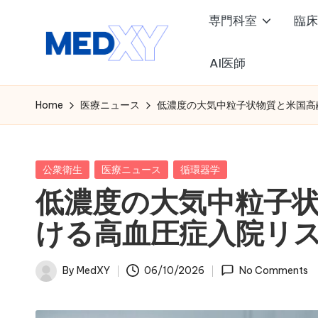
専門科室
臨床
Skip
to
AI医師
M
content
e
Home
医療ニュース
低濃度の大気中粒子状物質と米国高
d
x
Posted
公衆衛生
医療ニュース
循環器学
in
低濃度の大気中粒子
y
ける高血圧症入院リ
A
I
By
MedXY
06/10/2026
No Comments
Posted
by