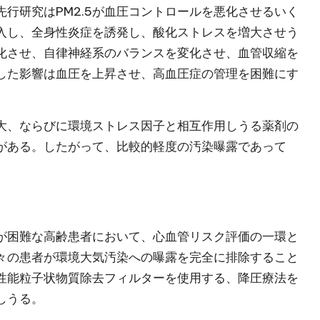
行研究はPM2.5が血圧コントロールを悪化させるいく
入し、全身性炎症を誘発し、酸化ストレスを増大させう
化させ、自律神経系のバランスを変化させ、血管収縮を
した影響は血圧を上昇させ、高血圧症の管理を困難にす
大、ならびに環境ストレス因子と相互作用しうる薬剤の
がある。したがって、比較的軽度の汚染曝露であって
が困難な高齢患者において、心血管リスク評価の一環と
々の患者が環境大気汚染への曝露を完全に排除すること
性能粒子状物質除去フィルターを使用する、降圧療法を
しうる。