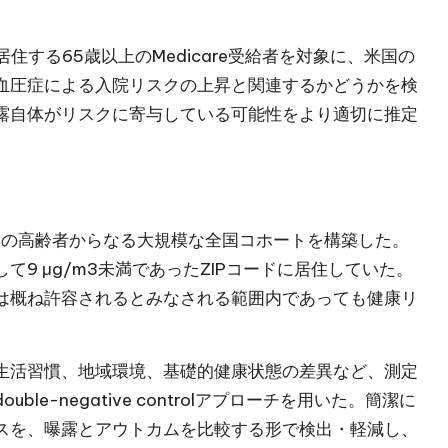
居住する65歳以上のMedicare受給者を対象に、米国の
高血圧症による入院リスクの上昇と関連するかどうかを検
露自体がリスクに寄与している可能性をより適切に推定
万人超の高齢者からなる大規模な全国コホートを構築した。
て9 μg/m3未満であったZIPコードに居住していた。
は概ね許容されるとみなされる範囲内であっても健康リ
生活習慣、地域環境、基礎的健康状態の差異など、測定
e-negative controlアプローチを用いた。簡潔に
スを、曝露とアウトカムを比較する形で検出・軽減し、