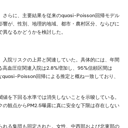
に、主要結果を従来のquasi-Poisson回帰モデル
の影響が、性別、地理的地域、都市・農村区分、ならびに
で異なるかどうかを検討した。
も、入院リスクの上昇と関連していた。具体的には、年間
ける高血圧症関連入院は2.8%増加し、95%信頼区間は
quasi-Poisson回帰による推定と概ね一致しており、
閾値を下回る水準では消失しないことを示唆している。
の観点からPM2.5曝露に真に安全な下限は存在しない
られる集団も同定された。女性、中西部および北東部の