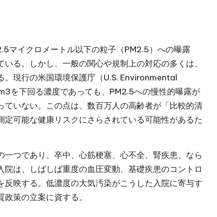
5マイクロメートル以下の粒子（PM2.5）への曝露
ている。しかし、一般の関心や規制上の対応の多くは、
米国環境保護庁（U.S. Environmental
る9 μg/m3を下回る濃度であっても、PM2.5への慢性的曝露が
っていない。この点は、数百万人の高齢者が「比較的清
測定可能な健康リスクにさらされている可能性があるた
の一つであり、卒中、心筋梗塞、心不全、腎疾患、なら
入院は、しばしば重度の血圧変動、基礎疾患のコントロ
を反映する。低濃度の大気汚染がこうした入院に寄与す
質政策の立案に資する。