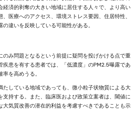
会経済的剥奪の大きい地域に居住する人々で、より高い
態、医療へのアクセス、環境ストレス要因、住居特性、
露の違いを反映している可能性がある。
にのみ問題となるという前提に疑問を投げかける点で重
疾患を有する患者では、「低濃度」のPM2.5曝露であ
確率を高めうる。
満たしている地域であっても、微小粒子状物質による大
を支持する。また、臨床医および政策立案者は、閾値に
な大気質改善の潜在的利益を考慮すべきであることも示