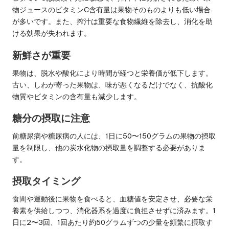
物ジュースのビタミンC含有量は果物そのものよりも低い場合
が多いです。また、搾汁は重要な食物繊維を除去し、消化を助
ける効果が失われます。
新鮮さが重要
果物は、脱水や酸化により時間が経つと栄養価が低下します。
古い、しわが寄った果物は、味が悪くなるだけでなく、抗酸化
物質やビタミンの含有量も減少します。
糖分の摂取に注意
前糖尿病や糖尿病の人には、1日に50〜150グラムの果物の摂取
量を制限し、他の炭水化物の摂取量を調整する必要がありま
す。
摂取タイミング
食間や運動後に果物を食べると、血糖値を安定させ、必要な栄
養素を供給しつつ、消化器系を過度に負担させずに済みます。1
日に2〜3回、1回あたり約50グラムずつの少量を頻繁に摂取す