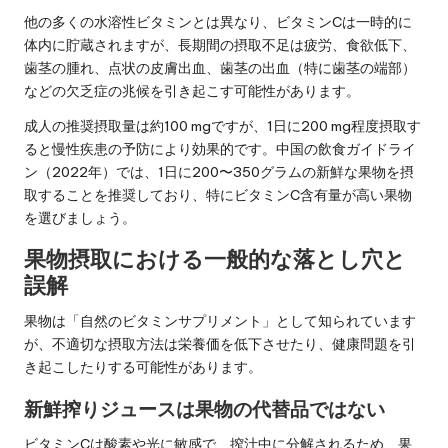
他の多くの水溶性ビタミンとは異なり、ビタミンCは一時的に
体内に貯蔵されますが、長期間の摂取不足は疲労、食欲低下、
歯茎の腫れ、点状の皮膚出血、歯茎の出血（特に歯茎の端部）
などの欠乏症の兆候を引き起こす可能性があります。
成人の推奨摂取量は約100 mgですが、1日に200 mg程度摂取す
ると慢性疾患の予防により効果的です。中国の飲食ガイドライ
ン（2022年）では、1日に200〜350グラムの新鮮な果物を摂
取することを推奨しており、特にビタミンC含有量が高い果物
を選びましょう。
果物摂取における一般的な落とし穴と
誤解
果物は「自然のビタミンサプリメント」として知られています
が、不適切な摂取方法は栄養価を低下させたり、健康問題を引
き起こしたりする可能性があります。
新鮮搾りジュースは果物の代替品ではない
ビタミンCは酸素や光に敏感で、搾汁中に分解されるため、果