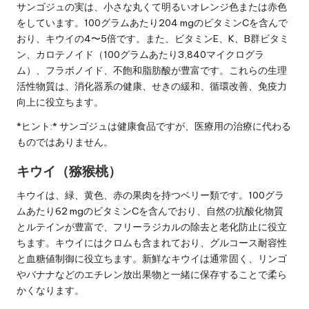
サンゴジュの実は、小さな丸くて明るいオレンジ色または赤色
をしています。100グラムあたり204 mgのビタミンCを含んで
おり、キウイの4〜5倍です。また、ビタミンE、K、B群ビタミ
ン、カロテノイド（100グラムあたり3,840マイクログラ
ム）、フラボノイド、不飽和脂肪酸が豊富です。これらの生理
活性物質は、消化器系の健康、せきの緩和、循環改善、免疫力
向上に役立ちます。
*ヒント:* サンゴジュは健康食品ですが、医療用の治療に代わる
ものではありません。
キウイ（猕猴桃）
キウイは、緑、黄色、赤の果肉を持つベリー類です。100グラ
ムあたり62 mgのビタミンCを含んでおり、自然の抗酸化物質
とルテインが豊富で、フリーラジカルの除去と老化防止に役立
ちます。キウイにはクロムも含まれており、グルコース耐容性
と血糖値制御に役立ちます。新鮮なキウイは通常固く、リンゴ
やバナナなどのエチレン放出果物と一緒に保存することで柔ら
かくなります。