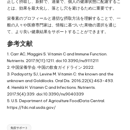
正しく摂取し、新鮮で、適量で、個人の健康状態に配慮するこ
とは、効果を最大化し、落とし穴を避けるために重要です。
栄養素のプロフィールと適切な摂取方法を理解することで、一
般の人々や医療専門家は、情報に基づいた果物の選択を通じ
て、より良い健康結果をサポートすることができます。
参考文献
1. Carr AC, Maggini S. Vitamin C and Immune Function.
Nutrients. 2017;9(11):1211. doi:10.3390/nu9111211
2. 中国栄養学会. 中国の飲食ガイドライン 2022.
3. Padayatty SJ, Levine M. Vitamin C: the known and the
unknown and Goldilocks. Oral Dis. 2016;22(6):463-493.
4. Hemilä H. Vitamin C and Infections. Nutrients.
2017;9(4):339. doi:10.3390/nu9040339
5. U.S. Department of Agriculture FoodData Central.
https://fdc.nal.usda.gov/
Tags:
免疫サポート