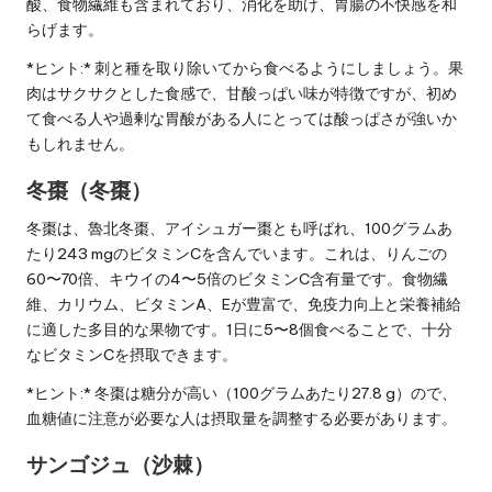
酸、食物繊維も含まれており、消化を助け、胃腸の不快感を和
らげます。
*ヒント:* 刺と種を取り除いてから食べるようにしましょう。果
肉はサクサクとした食感で、甘酸っぱい味が特徴ですが、初め
て食べる人や過剰な胃酸がある人にとっては酸っぱさが強いか
もしれません。
冬棗（冬棗）
冬棗は、魯北冬棗、アイシュガー棗とも呼ばれ、100グラムあ
たり243 mgのビタミンCを含んでいます。これは、りんごの
60〜70倍、キウイの4〜5倍のビタミンC含有量です。食物繊
維、カリウム、ビタミンA、Eが豊富で、免疫力向上と栄養補給
に適した多目的な果物です。1日に5〜8個食べることで、十分
なビタミンCを摂取できます。
*ヒント:* 冬棗は糖分が高い（100グラムあたり27.8 g）ので、
血糖値に注意が必要な人は摂取量を調整する必要があります。
サンゴジュ（沙棘）