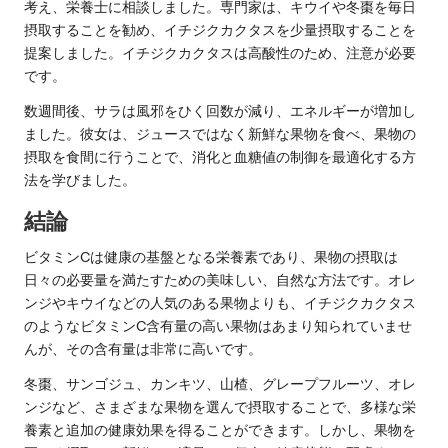
考え、栄養士に相談しました。専門家は、キウイや冬棗を毎日
摂取することを勧め、イチジクカクタスを少量摂取することを
提案しました。イチジクカクタスは高酸性のため、注意が必要
です。
数週間後、サラは風邪をひく回数が減り、エネルギーが増加し
ました。彼女は、ジュースではなく新鮮な果物を食べ、果物の
摂取を食間に行うことで、消化と血糖値の制御を最適化する方
法を学びました。
結論
ビタミンCは健康の基盤となる栄養素であり、果物の摂取は
日々の必要量を満たすための美味しい、自然な方法です。オレ
ンジやキウイなどの人気のある果物よりも、イチジクカクタス
のようなビタミンC含有量の高い果物はあまり知られていませ
んが、その含有量は非常に高いです。
冬棗、サンゴジュ、カンキツ、山楂、グレープフルーツ、オレ
ンジなど、さまざまな果物を選んで摂取することで、多様な栄
養素と追加の健康効果を得ることができます。しかし、果物を