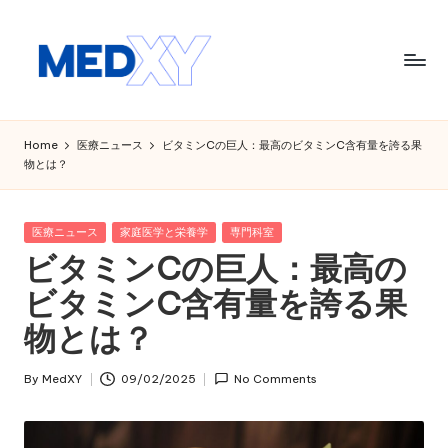
Skip
to
content
M
e
Home
医療ニュース
ビタミンCの巨人：最高のビタミンC含有量を誇る果
物とは？
d
x
Posted
医療ニュース
家庭医学と栄養学
専門科室
y
in
ビタミンCの巨人：最高の
A
ビタミンC含有量を誇る果
I
物とは？
By
MedXY
09/02/2025
No Comments
Posted
by