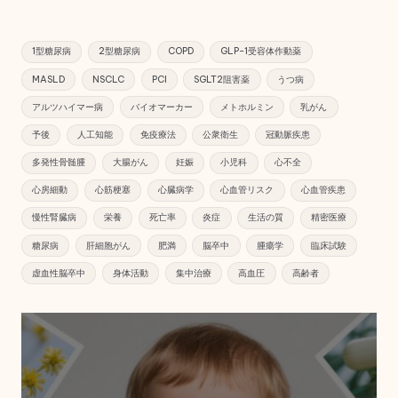
1型糖尿病
2型糖尿病
COPD
GLP-1受容体作動薬
MASLD
NSCLC
PCI
SGLT2阻害薬
うつ病
アルツハイマー病
バイオマーカー
メトホルミン
乳がん
予後
人工知能
免疫療法
公衆衛生
冠動脈疾患
多発性骨髄腫
大腸がん
妊娠
小児科
心不全
心房細動
心筋梗塞
心臓病学
心血管リスク
心血管疾患
慢性腎臓病
栄養
死亡率
炎症
生活の質
精密医療
糖尿病
肝細胞がん
肥満
脳卒中
腫瘍学
臨床試験
虚血性脳卒中
身体活動
集中治療
高血圧
高齢者