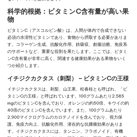
科学的根拠：ビタミンC含有量が高い果
物
ビタミンC（アスコルビン酸）は、人間が体内で合成できない
必須の水溶性ビタミンであり、食物から摂取する必要がありま
す。コラーゲン生成、抗酸化作用、鉄吸収、創傷治癒、免疫系
のサポートなど、重要な役割を果たします。ここでは、ビタミ
ンC含有量が非常に高く、関連する健康効果がある果物をいく
つか紹介します。
イチジクカクタス（刺梨） – ビタミンCの王様
イチジクカクタスは、刺梨、山王果、松春桂とも呼ばれ、「ビ
タミンCの王様」と呼ばれています。100グラムあたり2,585
mgのビタミンCを含んでおり、オレンジの約50倍、キウイの約
40倍のビタミンCを含んでいます。また、100グラムあたり
2,900マイクログラムのカロテノイドを含んでおり、視力保
護、免疫力向上、抗酸化作用、潜在的な抗腫瘍効果がありま
す。イチジクカクタスには、タンニン、フラボノイド、有機