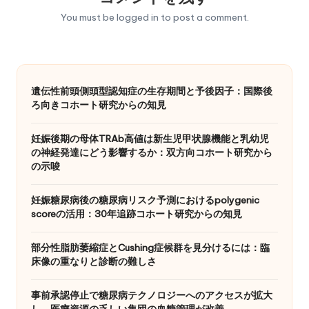
You must be
logged in
to post a comment.
遺伝性前頭側頭型認知症の生存期間と予後因子：国際後
ろ向きコホート研究からの知見
妊娠後期の母体TRAb高値は新生児甲状腺機能と乳幼児
の神経発達にどう影響するか：双方向コホート研究から
の示唆
妊娠糖尿病後の糖尿病リスク予測におけるpolygenic
scoreの活用：30年追跡コホート研究からの知見
部分性脂肪萎縮症とCushing症候群を見分けるには：臨
床像の重なりと診断の難しさ
事前承認停止で糖尿病テクノロジーへのアクセスが拡大