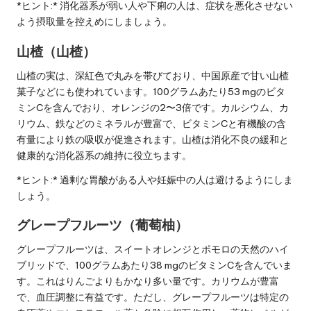
*ヒント:* 消化器系が弱い人や下痢の人は、症状を悪化させない
よう摂取量を控えめにしましょう。
山楂（山楂）
山楂の実は、深紅色で丸みを帯びており、中国原産で甘い山楂
菓子などにも使われています。100グラムあたり53 mgのビタ
ミンCを含んでおり、オレンジの2〜3倍です。カルシウム、カ
リウム、鉄などのミネラルが豊富で、ビタミンCと有機酸の含
有量により鉄の吸収が促進されます。山楂は消化不良の緩和と
健康的な消化器系の維持に役立ちます。
*ヒント:* 過剰な胃酸がある人や妊娠中の人は避けるようにしま
しょう。
グレープフルーツ（葡萄柚）
グレープフルーツは、スイートオレンジとポモロの天然のハイ
ブリッドで、100グラムあたり38 mgのビタミンCを含んでいま
す。これはりんごよりもかなり多い量です。カリウムが豊富
で、血圧調整に有益です。ただし、グレープフルーツは特定の