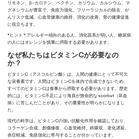
リモネン、β-カロテン、ペクチン、カリウム、カルシウム、マ
グネシウムが豊富で、免疫力強化、フリーラジカルの除去、が
んリスク低減、心血管健康の維持、消化の改善、骨の健康促進
に役立ちます。
*ヒント:* アレルギー傾向のある人、消化器系が弱い人、糖尿病
の人にはオレンジを慎重に摂取する必要があります。
なぜ私たちはビタミンCが必要なの
か？
ビタミンC（アスコルビン酸）は、人間の健康にとって不可欠
な栄養素です。人間はビタミンCを体内で合成できないため、
すべてのビタミンCは食事から摂取する必要があります。歴史
的には、ビタミンC不足により海員が致命的な scorbut（坏血
病）に苦しんだことがあり、その重要性が明らかになりまし
た。
現代の科学は、ビタミンCの強い抗酸化作用を確認しており、
コラーゲン合成、創傷修復、心血管維持、鉄吸収、老化遅延、
炎症軽減、免疫強化に寄与することが分かっています。