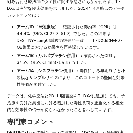
組み合わせ療法群の安全性に関する懸念にもかかわらず、T-
DXdは有望な臨床効果を示しました。2024年4月時点のデータ
カットオフでは：
アーム1D（単剤療法）：
確認された奏効率（ORR）は
44.4%（95% CI: 27.9–61.9）でした。この結果は
DESTINY-Lung01試験の結果と一致し、T-DXdのHER2-
OE集団における効果性を再確認しています。
アーム1B（カルボプラチン併用）：
確認されたORRは
37.5%（95% CI: 18.8–59.4）でした。
アーム1A（シスプラチン併用）：
毒性による早期終了と小
規模なサンプルサイズにより、このコホートの堅固な効果
性評価が困難でした。
データは、化学療法とPD-L1阻害薬をT-DXdに追加しても、予
治療を受けた集団における増加した毒性負荷を正当化する相乗
的な効果性の信号が得られなかったことを示しています。
専門家コメント
DESTINY-Lung03第1パートの結果は、ADCを用いた併用療法