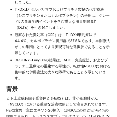
しました。
T-DXdとダルバリマブおよびプラチナ製剤の化学療法
（シスプラチンまたはカルボプラチン）の併用は、グレー
ド5の血液学的イベントを含む重大な用量制限毒性
（DLTs）を引き起こしました。
観察された奏効率（ORR）は、T-DXd単剤療法で
44.4%、カルボプラチン併用群で37.5%であり、単剤療法
がこの集団にとってより実現可能な選択肢であることを示
唆しています。
DESTINY-Lung03の結果は、ADC、免疫療法、およびプ
ラチナ二重療法の重複する毒性が、転移性NSCLCにおける
集中的な併用療法の大きな障壁であることを示していま
す。
背景
ヒト上皮成長因子受容体2（HER2）は、非小細胞肺がん
（NSCLC）における重要な治療標的として注目されています。
HER2変異（主にエキソン20挿入）はNSCLCの約2%から4%の
症例で見られ、トラスツズマブ・デルクステカン（T-DXd）な