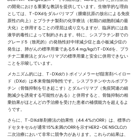
の開発における重要な教訓を提供しています。生物学的な理由
としては、T-DXdをダルバリマブ（腫瘍抗原の放出による免疫
原性の向上）とプラチナ製剤の化学療法（初期の細胞削減の最
大化）と併用することの理屈は成り立ちますが、臨床的には血
液学的毒性によって制約されます。特に、シスプラチン群での
グレード5（致死的）の発熱性好中球減少症と血小板減少症の
発生は、肺がんの標準用量である5.4 mg/kgのT-DXdを、プラ
チナ二重療法とダルバリマブの標準用量と安全に併用できない
ことを示唆しています。
メカニズム的には、T-DXdのトポイソメラーゼI阻害剤ペイロー
ド（DXd）は本来骨髄抑制性です。シスプラチンやカルボプラ
チン（骨髄抑制を引き起こす）とダルバリマブ（免疫関連の細
胞減少を誘発する可能性がある）と併用すると、骨髄抑制の相
乗効果がほとんどの予治療を受けた患者の補償能力を超えるよ
うです。
さらに、T-DXd単剤療法の効果性（44.4%のORR）は、標準の
ドセタキセルが通常15%未満のORRを示すHER2-OE NSCLCの
二次治療において非常に競争力があります。これらの結果は、