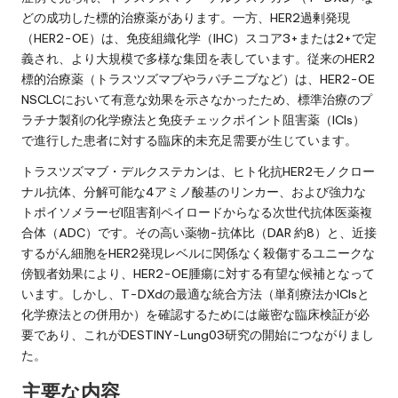
どの成功した標的治療薬があります。一方、HER2過剰発現
（HER2-OE）は、免疫組織化学（IHC）スコア3+または2+で定
義され、より大規模で多様な集団を表しています。従来のHER2
標的治療薬（トラスツズマブやラパチニブなど）は、HER2-OE
NSCLCにおいて有意な効果を示さなかったため、標準治療のプ
ラチナ製剤の化学療法と免疫チェックポイント阻害薬（ICIs）
で進行した患者に対する臨床的未充足需要が生じています。
トラスツズマブ・デルクステカンは、ヒト化抗HER2モノクロー
ナル抗体、分解可能な4アミノ酸基のリンカー、および強力な
トポイソメラーゼI阻害剤ペイロードからなる次世代抗体医薬複
合体（ADC）です。その高い薬物-抗体比（DAR 約8）と、近接
するがん細胞をHER2発現レベルに関係なく殺傷するユニークな
傍観者効果により、HER2-OE腫瘍に対する有望な候補となって
います。しかし、T-DXdの最適な統合方法（単剤療法かICIsと
化学療法との併用か）を確認するためには厳密な臨床検証が必
要であり、これがDESTINY-Lung03研究の開始につながりまし
た。
主要な内容