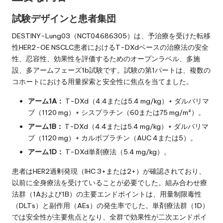
試験デザインと患者集団
DESTINY-Lung03（NCT04686305）は、予治療を受けた転移
性HER2-OE NSCLC患者におけるT-DXdベースの治療法の安全
性、忍容性、効果性を評価するためのオープンラベル、多施
設、多アームフェーズ1b試験です。試験の第1パートは、複数の
コホートにおける用量探索と安全性に焦点を当てました。
アーム1A：
T-DXd（4.4または5.4 mg/kg）+ ダルバリマ
ブ（1120 mg）+ シスプラチン（60または75 mg/m²）。
アーム1B：
T-DXd（4.4または5.4 mg/kg）+ ダルバリマ
ブ（1120 mg）+ カルボプラチン（AUC 4または5）。
アーム1D：
T-DXd単剤療法（5.4 mg/kg）。
患者はHER2過剰発現（IHC 3+または2+）が確認されており、
以前に全身療法を受けていることが必要でした。組み合わせ療
法群（1Aおよび1B）の主要エンドポイントは、用量制限毒性
（DLTs）と副作用（AEs）の発生率でした。単剤療法群（1D）
では安全性が主要焦点となり、全群で効果性が二次エンドポイ