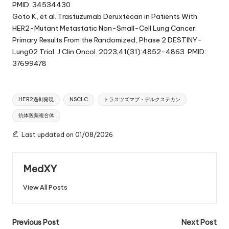
PMID: 34534430
Goto K, et al. Trastuzumab Deruxtecan in Patients With
HER2-Mutant Metastatic Non-Small-Cell Lung Cancer:
Primary Results From the Randomized, Phase 2 DESTINY-
Lung02 Trial. J Clin Oncol. 2023;41(31):4852-4863. PMID:
37699478
Tags:
HER2過剰発現
NSCLC
トラスツズマブ・デルクステカン
抗体医薬複合体
Last updated on 01/08/2026
MedXY
View All Posts
Post
Previous Post
Next Post