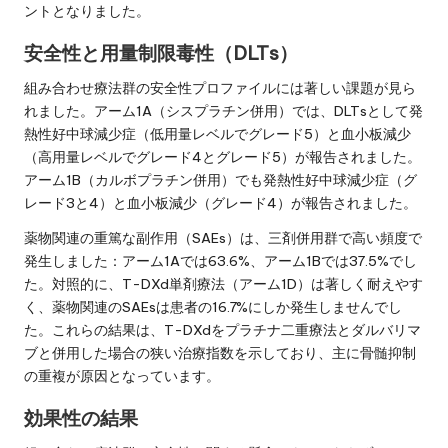
ントとなりました。
安全性と用量制限毒性（DLTs）
組み合わせ療法群の安全性プロファイルには著しい課題が見ら
れました。アーム1A（シスプラチン併用）では、DLTsとして発
熱性好中球減少症（低用量レベルでグレード5）と血小板減少
（高用量レベルでグレード4とグレード5）が報告されました。
アーム1B（カルボプラチン併用）でも発熱性好中球減少症（グ
レード3と4）と血小板減少（グレード4）が報告されました。
薬物関連の重篤な副作用（SAEs）は、三剤併用群で高い頻度で
発生しました：アーム1Aでは63.6%、アーム1Bでは37.5%でし
た。対照的に、T-DXd単剤療法（アーム1D）は著しく耐えやす
く、薬物関連のSAEsは患者の16.7%にしか発生しませんでし
た。これらの結果は、T-DXdをプラチナ二重療法とダルバリマ
ブと併用した場合の狭い治療指数を示しており、主に骨髄抑制
の重複が原因となっています。
効果性の結果