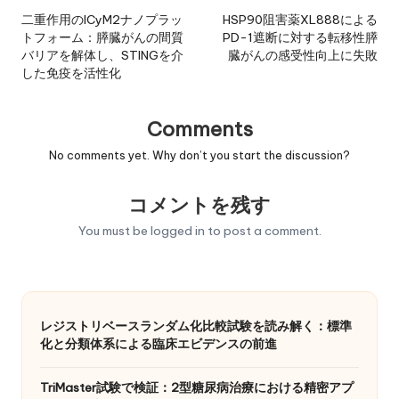
navigation
二重作用のICyM2ナノプラッ
HSP90阻害薬XL888による
トフォーム：膵臓がんの間質
PD-1遮断に対する転移性膵
バリアを解体し、STINGを介
臓がんの感受性向上に失敗
した免疫を活性化
Comments
No comments yet. Why don’t you start the discussion?
コメントを残す
You must be
logged in
to post a comment.
レジストリベースランダム化比較試験を読み解く：標準
化と分類体系による臨床エビデンスの前進
TriMaster試験で検証：2型糖尿病治療における精密アプ