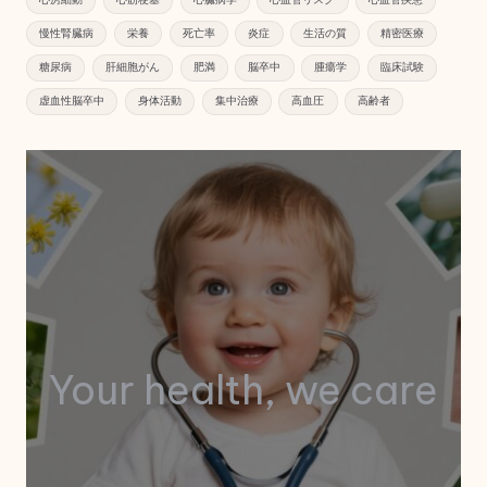
慢性腎臓病
栄養
死亡率
炎症
生活の質
精密医療
糖尿病
肝細胞がん
肥満
脳卒中
腫瘍学
臨床試験
虚血性脳卒中
身体活動
集中治療
高血圧
高齢者
Your health, we care