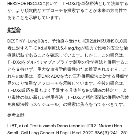
HER2-OE NSCLCにおいて、T-DXdを単剤療法として洗練する
か、より順次的なアプローチを探索することが未来の方向性で
あることを示唆しています。
結論
DESTINY-Lung03は、予治療を受けたHER2過剰発現NSCLC患
者に対するT-DXd単剤療法5.4 mg/kgが強力で比較的安全な治
療選択肢であることを確認しています。しかし、この研究は、
T-DXdをダルバリマブとプラチナ製剤の化学療法と併用するこ
とを支持せず、重大な血液学的毒性のため推奨されません。こ
れらの結果は、高DAR ADCを含む三剤併用療法に対する腫瘍学
界のより慎重なアプローチを示唆しています。今後の研究は、
T-DXd反応を最もよく予測する具体的なIHC閾値の特定と、よ
り毒性の低い新しい併用療法（T-DXdと標的薬剤の併用や代替
免疫療法投与スケジュール）の探索に焦点を当てるべきです。
参考文献
Li BT, et al. Trastuzumab Deruxtecan in HER2-Mutant Non-
Small-Cell Lung Cancer. N Engl J Med. 2022;386(3):241-251.