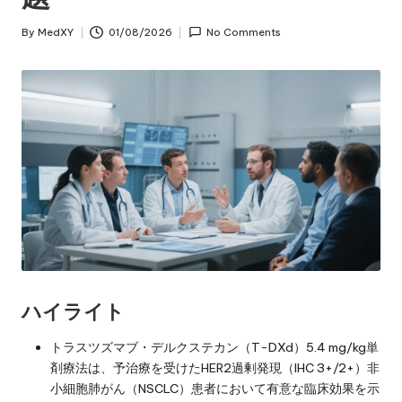
By
MedXY
01/08/2026
No Comments
Posted
by
ハイライト
トラスツズマブ・デルクステカン（T-DXd）5.4 mg/kg単
剤療法は、予治療を受けたHER2過剰発現（IHC 3+/2+）非
小細胞肺がん（NSCLC）患者において有意な臨床効果を示