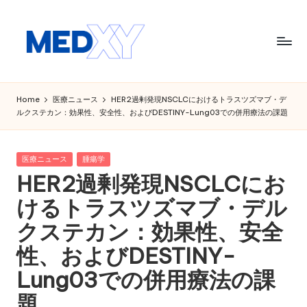
Skip
to
content
M
e
Home
医療ニュース
HER2過剰発現NSCLCにおけるトラスツズマブ・デ
ルクステカン：効果性、安全性、およびDESTINY-Lung03での併用療法の課題
d
x
Posted
医療ニュース
腫瘍学
y
in
HER2過剰発現NSCLCにお
A
けるトラスツズマブ・デル
I
クステカン：効果性、安全
性、およびDESTINY-
Lung03での併用療法の課
題