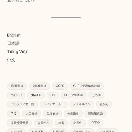
私たちについて
English
日本語
Tiếng Việt
中文
1型糖尿病
2型糖尿病
COPD
GLP-1受容体作動薬
MASLD
NSCLC
PCI
SGLT2阻害薬
うつ病
アルツハイマー病
バイオマーカー
メトホルミン
乳がん
予後
人工知能
免疫療法
公衆衛生
冠動脈疾患
多発性骨髄腫
大腸がん
妊娠
小児科
心不全
心房細動
心筋梗塞
心臓病学
心血管リスク
心血管疾患