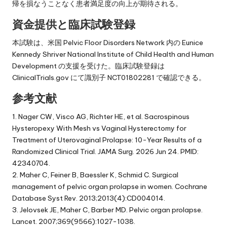
帰を損なうことなく患者満足度の向上が期待される。
資金提供と臨床試験登録
本試験は、米国 Pelvic Floor Disorders Network 内の Eunice
Kennedy Shriver National Institute of Child Health and Human
Development の支援を受けた。臨床試験登録は
ClinicalTrials.gov にて識別子 NCT01802281 で確認できる。
参考文献
1. Nager CW, Visco AG, Richter HE, et al. Sacrospinous
Hysteropexy With Mesh vs Vaginal Hysterectomy for
Treatment of Uterovaginal Prolapse: 10-Year Results of a
Randomized Clinical Trial. JAMA Surg. 2026 Jun 24. PMID:
42340704.
2. Maher C, Feiner B, Baessler K, Schmid C. Surgical
management of pelvic organ prolapse in women. Cochrane
Database Syst Rev. 2013;2013(4):CD004014.
3. Jelovsek JE, Maher C, Barber MD. Pelvic organ prolapse.
Lancet. 2007;369(9566):1027-1038.