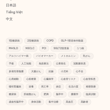
日本語
Tiếng Việt
中文
1型糖尿病
2型糖尿病
COPD
GLP-1受容体作動薬
MASLD
NSCLC
PCI
SGLT2阻害薬
うつ病
アルツハイマー病
バイオマーカー
メトホルミン
乳がん
予後
人工知能
免疫療法
公衆衛生
冠動脈疾患
多発性骨髄腫
大腸がん
妊娠
小児科
心不全
心房細動
心筋梗塞
心臓病学
心血管リスク
心血管疾患
慢性腎臓病
栄養
死亡率
炎症
生活の質
精密医療
糖尿病
肝細胞がん
肥満
脳卒中
腫瘍学
臨床試験
虚血性脳卒中
身体活動
集中治療
高血圧
高齢者