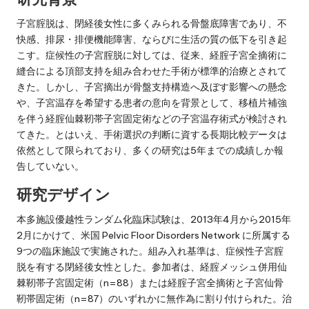
子宮腟脱は、閉経後女性に多くみられる骨盤底障害であり、不
快感、排尿・排便機能障害、ならびに生活の質の低下を引き起
こす。症候性の子宮腟脱に対しては、従来、経腟子宮全摘術に
縫合による頂部支持を組み合わせた手術が標準的治療とされて
きた。しかし、子宮摘出が骨盤支持構造へ及ぼす影響への懸念
や、子宮温存を希望する患者の意向を背景として、移植片補強
を伴う経腟仙棘靭帯子宮固定術などの子宮温存術式が検討され
てきた。とはいえ、手術選択の判断に資する長期比較データは
依然として限られており、多くの研究は5年までの成績しか報
告していない。
研究デザイン
本多施設優越性ランダム化臨床試験は、2013年4月から2015年
2月にかけて、米国 Pelvic Floor Disorders Network に所属する
9つの臨床施設で実施された。組み入れ基準は、症候性子宮腟
脱を有する閉経後女性とした。参加者は、経腟メッシュ併用仙
棘靭帯子宮固定術（n=88）または経腟子宮全摘術と子宮仙骨
靭帯固定術（n=87）のいずれかに無作為に割り付けられた。治