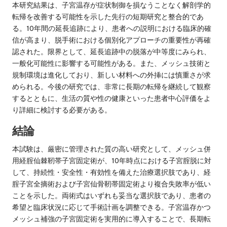
本研究結果は、子宮温存が症状制御を損なうことなく解剖学的
転帰を改善する可能性を示した先行の短期研究と整合的であ
る。10年間の延長追跡により、患者への説明における臨床的確
信が高まり、脱手術における個別化アプローチの重要性が再確
認された。限界として、延長追跡中の脱落が中等度にみられ、
一般化可能性に影響する可能性がある。また、メッシュ技術と
規制環境は進化しており、新しい材料への外挿には慎重さが求
められる。今後の研究では、非常に長期の転帰を継続して観察
するとともに、生活の質や性の健康といった患者中心評価をよ
り詳細に検討する必要がある。
結論
本試験は、厳密に管理された質の高い研究として、メッシュ併
用経腟仙棘靭帯子宮固定術が、10年時点における子宮腟脱に対
して、持続性・安全性・有効性を備えた治療選択肢であり、経
腟子宮全摘術および子宮仙骨靭帯固定術より複合失敗率が低い
ことを示した。両術式はいずれも妥当な選択肢であり、患者の
希望と臨床状況に応じて手術計画を調整できる。子宮温存かつ
メッシュ補強の子宮固定術を実用的に導入することで、長期転