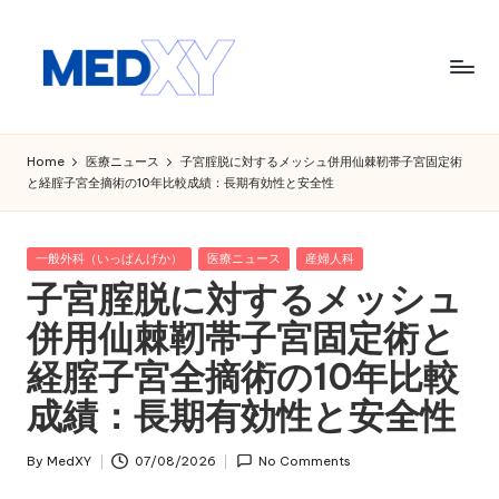
Skip
to
content
M
e
Home
医療ニュース
子宮腟脱に対するメッシュ併用仙棘靭帯子宮固定術
と経腟子宮全摘術の10年比較成績：長期有効性と安全性
d
x
Posted
一般外科（いっぱんげか）
医療ニュース
産婦人科
y
in
子宮腟脱に対するメッシュ
A
併用仙棘靭帯子宮固定術と
I
経腟子宮全摘術の10年比較
成績：長期有効性と安全性
By
MedXY
07/08/2026
No Comments
Posted
by