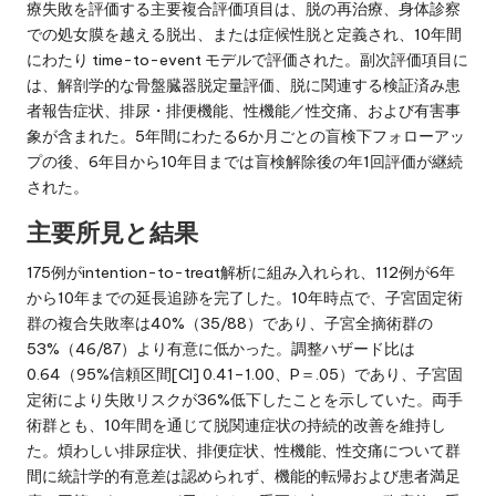
療失敗を評価する主要複合評価項目は、脱の再治療、身体診察
での処女膜を越える脱出、または症候性脱と定義され、10年間
にわたり time-to-event モデルで評価された。副次評価項目に
は、解剖学的な骨盤臓器脱定量評価、脱に関連する検証済み患
者報告症状、排尿・排便機能、性機能／性交痛、および有害事
象が含まれた。5年間にわたる6か月ごとの盲検下フォローアッ
プの後、6年目から10年目までは盲検解除後の年1回評価が継続
された。
主要所見と結果
175例がintention-to-treat解析に組み入れられ、112例が6年
から10年までの延長追跡を完了した。10年時点で、子宮固定術
群の複合失敗率は40%（35/88）であり、子宮全摘術群の
53%（46/87）より有意に低かった。調整ハザード比は
0.64（95%信頼区間[CI] 0.41–1.00、P＝.05）であり、子宮固
定術により失敗リスクが36%低下したことを示していた。両手
術群とも、10年間を通じて脱関連症状の持続的改善を維持し
た。煩わしい排尿症状、排便症状、性機能、性交痛について群
間に統計学的有意差は認められず、機能的転帰および患者満足