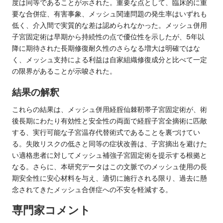
度は同等であることが示された。重要な点として、臨床的に重
要な合併症、有害事象、メッシュ関連問題の発生率はいずれも
低く、介入間で実質的な差は認められなかった。メッシュ併用
子宮固定術は早期から持続性の点で優位性を示したが、5年以
降に期待された長期修復耐久性のさらなる増大は明確ではな
く、メッシュ支持による利益は自家組織修復成分と比べて一定
の限界があることが示唆された。
結果の解釈
これらの結果は、メッシュ併用経腟仙棘靭帯子宮固定術が、術
後長期にわたり有効性と安全性の両面で経腟子宮全摘術に匹敵
する、実行可能な子宮温存代替術式であることを裏づけてい
る。失敗リスクの低さと同等の症状改善は、子宮摘出を避けた
い適格患者に対してメッシュ補強子宮固定術を提示する根拠と
なる。さらに、本研究データはこの文脈でのメッシュ使用の長
期安全性に安心材料を与え、適切に施行される限り、過去に懸
念されてきたメッシュ合併症への不安を軽減する。
専門家コメント