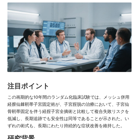
注目ポイント
この画期的な10年間のランダム化臨床試験では、メッシュ併用
経膣仙棘靭帯子宮固定術が、子宮腟脱の治療において、子宮仙
骨靭帯固定を伴う経腟子宮全摘術と比較して複合失敗リスクを
低減し、長期追跡でも安全性は同等であることが示された。い
ずれの術式も、長期にわたり持続的な症状改善を維持した。
研究背景