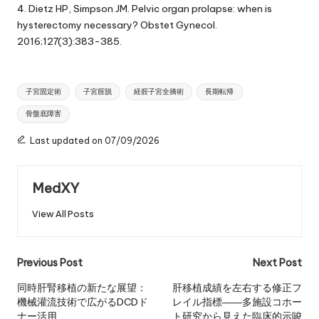
4. Dietz HP, Simpson JM. Pelvic organ prolapse: when is
hysterectomy necessary? Obstet Gynecol.
2016;127(3):383-385.
Tags:
子宮固定術
子宮腟脱
経腟子宮全摘術
長期転帰
骨盤底障害
Last updated on 07/09/2026
MedXY
View All Posts
Post
Previous Post
Next Post
navigation
同時肝腎移植の新たな展望：
肝移植成績を左右する修正フ
機械灌流技術で広がるDCDド
レイル指標――多施設コホー
ナー活用
ト研究から見えた臨床的示唆