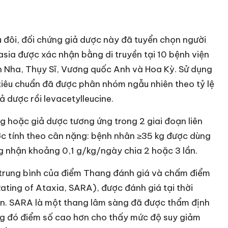
 đôi, đối chứng giả dược này đã tuyển chọn người
asia được xác nhận bằng di truyền tại 10 bệnh viện
n Nha, Thụy Sĩ, Vương quốc Anh và Hoa Kỳ. Sử dụng
iêu chuẩn đã được phân nhóm ngẫu nhiên theo tỷ lệ
iả dược rồi levacetylleucine.
 hoặc giả dược tương ứng trong 2 giai đoạn liên
ược tính theo cân nặng: bệnh nhân ≥35 kg được dùng
kg nhận khoảng 0,1 g/kg/ngày chia 2 hoặc 3 lần.
i trung bình của điểm Thang đánh giá và chấm điểm
ating of Ataxia, SARA), được đánh giá tại thời
uần. SARA là một thang lâm sàng đã được thẩm định
ng đó điểm số cao hơn cho thấy mức độ suy giảm