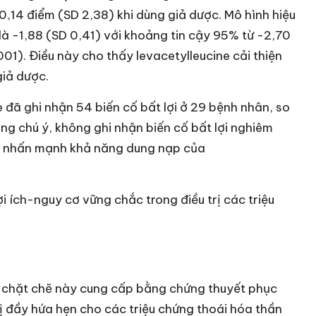
0,14 điểm (SD 2,38) khi dùng giả dược. Mô hình hiệu
 là -1,88 (SD 0,41) với khoảng tin cậy 95% từ -2,70
001). Điều này cho thấy levacetylleucine cải thiện
giả dược.
e đã ghi nhận 54 biến cố bất lợi ở 29 bệnh nhân, so
ng chú ý, không ghi nhận biến cố bất lợi nghiêm
 đó nhấn mạnh khả năng dung nạp của
i ích-nguy cơ vững chắc trong điều trị các triệu
h chặt chẽ này cung cấp bằng chứng thuyết phục
rị đầy hứa hẹn cho các triệu chứng thoái hóa thần