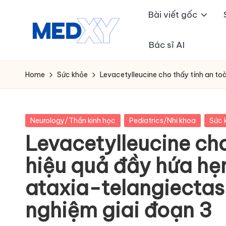
Bài viết gốc
Skip
to
Bác sĩ AI
M
content
e
Home
Sức khỏe
Levacetylleucine cho thấy tính an toà
d
x
Posted
Neurology/Thần kinh học
Pediatrics/Nhi khoa
Sức 
in
Levacetylleucine cho
y
hiệu quả đầy hứa hẹn
A
ataxia-telangiectas
I
nghiệm giai đoạn 3