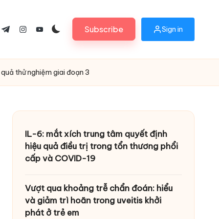
Subscribe
Sign in
ok.com
tter.com
t.me
instagram.com
youtube.com
t quả thử nghiệm giai đoạn 3
IL-6: mắt xích trung tâm quyết định
hiệu quả điều trị trong tổn thương phổi
cấp và COVID-19
Vượt qua khoảng trễ chẩn đoán: hiểu
và giảm trì hoãn trong uveitis khởi
phát ở trẻ em