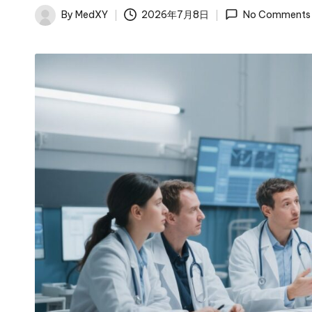
By
MedXY
2026年7月8日
No Comments
Posted
by