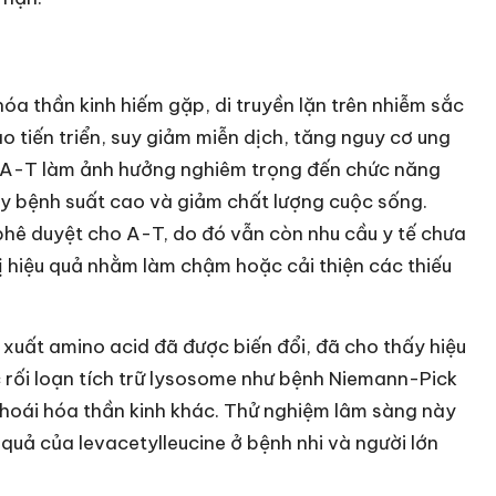
óa thần kinh hiếm gặp, di truyền lặn trên nhiễm sắc
ão tiến triển, suy giảm miễn dịch, tăng nguy cơ ung
g A-T làm ảnh hưởng nghiêm trọng đến chức năng
y bệnh suất cao và giảm chất lượng cuộc sống.
phê duyệt cho A-T, do đó vẫn còn nhu cầu y tế chưa
rị hiệu quả nhằm làm chậm hoặc cải thiện các thiếu
xuất amino acid đã được biến đổi, đã cho thấy hiệu
c rối loạn tích trữ lysosome như bệnh Niemann-Pick
thoái hóa thần kinh khác. Thử nghiệm lâm sàng này
quả của levacetylleucine ở bệnh nhi và người lớn