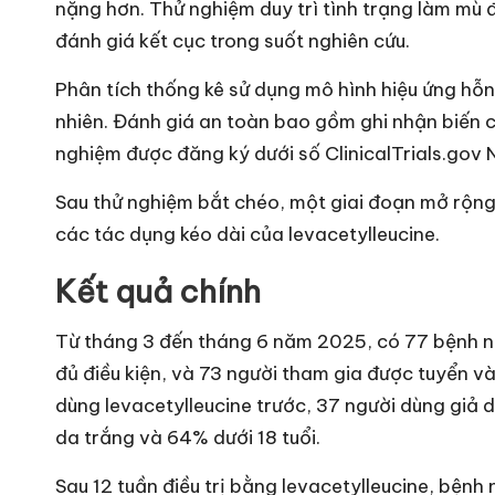
nặng hơn. Thử nghiệm duy trì tình trạng làm mù đ
đánh giá kết cục trong suốt nghiên cứu.
Phân tích thống kê sử dụng mô hình hiệu ứng hỗn h
nhiên. Đánh giá an toàn bao gồm ghi nhận biến c
nghiệm được đăng ký dưới số ClinicalTrials.g
Sau thử nghiệm bắt chéo, một giai đoạn mở rộn
các tác dụng kéo dài của levacetylleucine.
Kết quả chính
Từ tháng 3 đến tháng 6 năm 2025, có 77 bệnh nh
đủ điều kiện, và 73 người tham gia được tuyển 
dùng levacetylleucine trước, 37 người dùng giả 
da trắng và 64% dưới 18 tuổi.
Sau 12 tuần điều trị bằng levacetylleucine, bện