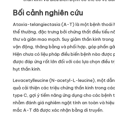
Bối cảnh nghiên cứu
Ataxia-telangiectasia (A-T) là một bệnh thoái h
thể thường, đặc trưng bởi chứng thất điều tiểu n
thư và giãn mao mạch. Suy giảm thần kinh tron
vận động, thăng bằng và phối hợp, góp phần gâ
Hiện chưa có liệu pháp điều biến bệnh nào được 
được đáp ứng rất lớn đối với các lựa chọn điều t
hụt thần kinh.
Levacetylleucine (N-acetyl-L-leucine), một dẫn 
quả cải thiện các triệu chứng thần kinh trong cá
type C, gợi ý tiềm năng ứng dụng cho các bệnh 
nhằm đánh giá nghiêm ngặt tính an toàn và hiệu 
mắc A-T đã được xác nhận bằng di truyền.