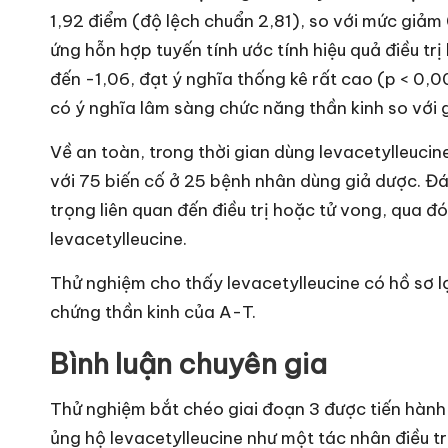
1,92 điểm (độ lệch chuẩn 2,81), so với mức giảm 
ứng hỗn hợp tuyến tính ước tính hiệu quả điều trị
đến -1,06, đạt ý nghĩa thống kê rất cao (p < 0,0
có ý nghĩa lâm sàng chức năng thần kinh so với 
Về an toàn, trong thời gian dùng levacetylleucin
với 75 biến cố ở 25 bệnh nhân dùng giả dược. Đá
trọng liên quan đến điều trị hoặc tử vong, qua
levacetylleucine.
Thử nghiệm cho thấy levacetylleucine có hồ sơ lợ
chứng thần kinh của A-T.
Bình luận chuyên gia
Thử nghiệm bắt chéo giai đoạn 3 được tiến hàn
ủng hộ levacetylleucine như một tác nhân điều t