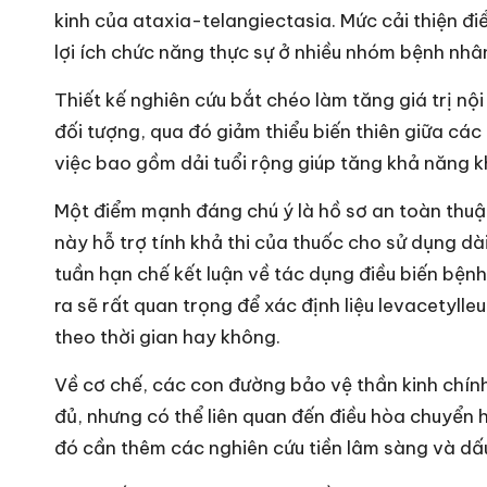
kinh của ataxia-telangiectasia. Mức cải thiện đ
lợi ích chức năng thực sự ở nhiều nhóm bệnh nhâ
Thiết kế nghiên cứu bắt chéo làm tăng giá trị n
đối tượng, qua đó giảm thiểu biến thiên giữa cá
việc bao gồm dải tuổi rộng giúp tăng khả năng k
Một điểm mạnh đáng chú ý là hồ sơ an toàn thuận 
này hỗ trợ tính khả thi của thuốc cho sử dụng dài
tuần hạn chế kết luận về tác dụng điều biến bệ
ra sẽ rất quan trọng để xác định liệu levacetylle
theo thời gian hay không.
Về cơ chế, các con đường bảo vệ thần kinh chín
đủ, nhưng có thể liên quan đến điều hòa chuyển 
đó cần thêm các nghiên cứu tiền lâm sàng và dấu