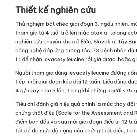
Thiết kế nghiên cứu
Thử nghiệm bắt chéo giai đoạn 3, ngẫu nhiên, mù
tham gia từ 4 tuổi trở lên mắc ataxia-telangiect
nghiên cứu chuyên khoa ở Đức, Slovakia, Tây Ba
công nghệ đáp ứng tương tác, 73 bệnh nhân đủ t
1:1 để nhận levacetylleucine rồi giả dược, hoặc g
Người tham gia dùng levacetylleucine đường uống
tiếp, mỗi giai đoạn kéo dài 12 tuần. Liều dùng đ
4 g/ngày chia 3 lần, trong khi những người <35 
Tiêu chí đánh giá hiệu quả chính là mức thay đổ
chứng thất điều (Scale for the Assessment and R
điểm ban đầu và sau mỗi giai đoạn điều trị 12 t
tốt để đo mức độ nặng của chứng thất điều, tro