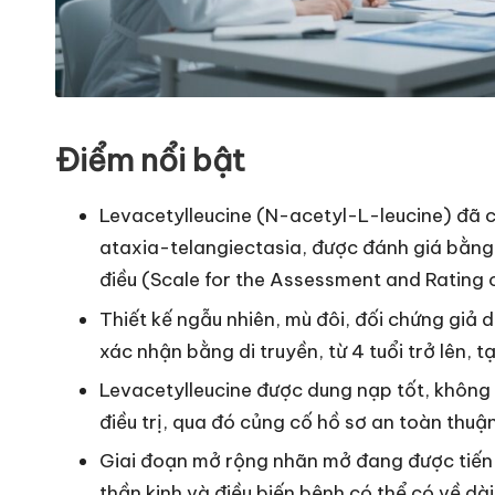
Điểm nổi bật
Levacetylleucine (N-acetyl-L-leucine) đã c
ataxia-telangiectasia, được đánh giá bằn
điều (Scale for the Assessment and Rating 
Thiết kế ngẫu nhiên, mù đôi, đối chứng giả
xác nhận bằng di truyền, từ 4 tuổi trở lên, tạ
Levacetylleucine được dung nạp tốt, không g
điều trị, qua đó củng cố hồ sơ an toàn thuận
Giai đoạn mở rộng nhãn mở đang được tiến
thần kinh và điều biến bệnh có thể có về dài