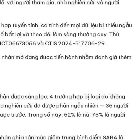
ối với người tham gia, nhà nghiên cứu và người
ợp tuyến tính, có tính đến mọi dữ liệu bị thiếu ngẫu
ố bất lợi và theo dõi lâm sàng thường quy. Thử
ov NCT06673056 và CTIS 2024-517706-29.
g nhãn mở đang được tiến hành nhằm đánh giá thêm
ân được sàng lọc; 4 trường hợp bị loại do không
vào nghiên cứu đã được phân ngẫu nhiên — 36 người
dược trước. Trong số này, 52% là nữ, 75% là người
h nhân ghi nhận mức giảm trung bình điểm SARA là