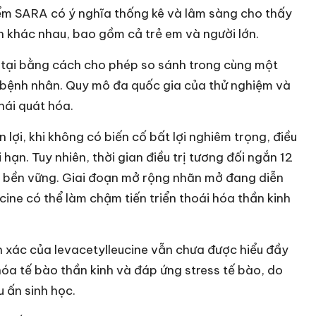
iểm SARA có ý nghĩa thống kê và lâm sàng cho thấy
n khác nhau, bao gồm cả trẻ em và người lớn.
ội tại bằng cách cho phép so sánh trong cùng một
c bệnh nhân. Quy mô đa quốc gia của thử nghiệm và
hái quát hóa.
lợi, khi không có biến cố bất lợi nghiêm trọng, điều
 hạn. Tuy nhiên, thời gian điều trị tương đối ngắn 12
nh bền vững. Giai đoạn mở rộng nhãn mở đang diễn
ucine có thể làm chậm tiến triển thoái hóa thần kinh
h xác của levacetylleucine vẫn chưa được hiểu đầy
hóa tế bào thần kinh và đáp ứng stress tế bào, do
 ấn sinh học.