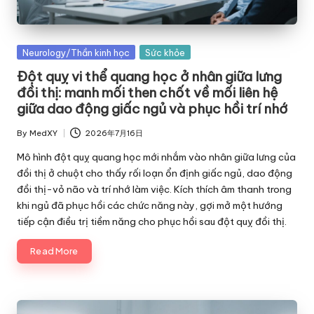
Posted
Neurology/Thần kinh học
Sức khỏe
in
Đột quỵ vi thể quang học ở nhân giữa lưng
đồi thị: manh mối then chốt về mối liên hệ
giữa dao động giấc ngủ và phục hồi trí nhớ
By
MedXY
2026年7月16日
Posted
by
Mô hình đột quỵ quang học mới nhắm vào nhân giữa lưng của
đồi thị ở chuột cho thấy rối loạn ổn định giấc ngủ, dao động
đồi thị-vỏ não và trí nhớ làm việc. Kích thích âm thanh trong
khi ngủ đã phục hồi các chức năng này, gợi mở một hướng
tiếp cận điều trị tiềm năng cho phục hồi sau đột quỵ đồi thị.
Read More