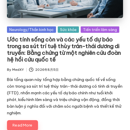
Posted
Neurology/Thần kinh học
Sức khỏe
Tiến triển lâm sàng
in
Ước tính sống còn và các yếu tố dự báo
trong sa sút trí tuệ thùy trán-thái dương di
truyền: Bằng chứng từ một nghiên cứu đoàn
hệ hồi cứu quốc tế
By
MedXY
2026年8月5日
Posted
by
Bài tổng quan này tổng hợp bằng chứng quốc tế về sống
còn trong sa sút trí tuệ thùy trán-thái dương có tính di truyền
(FTD), nhấn mạnh các yếu tố dự báo chính như tuổi khởi
phát, kiểu hình lâm sàng và triệu chứng vận động, đồng thời
bàn luận ý nghĩa đối với chăm sóc người bệnh và thiết kế thử
nghiệm.
Read More