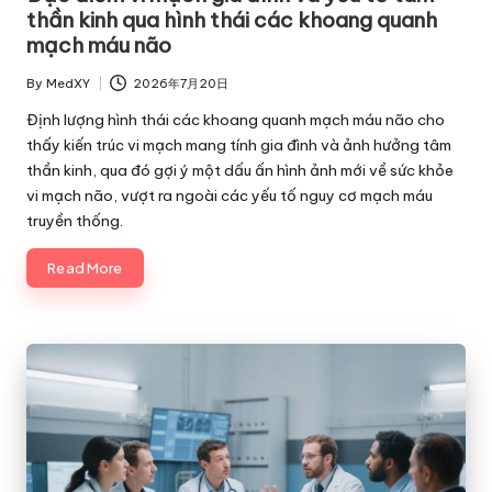
thần kinh qua hình thái các khoang quanh
mạch máu não
By
MedXY
2026年7月20日
Posted
by
Định lượng hình thái các khoang quanh mạch máu não cho
thấy kiến trúc vi mạch mang tính gia đình và ảnh hưởng tâm
thần kinh, qua đó gợi ý một dấu ấn hình ảnh mới về sức khỏe
vi mạch não, vượt ra ngoài các yếu tố nguy cơ mạch máu
truyền thống.
Read More