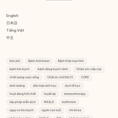
English
日本語
Tiếng Việt
中文
béo phì
Bệnh Alzheimer
Bệnh thận mạn tính
bệnh tim mạch
bệnh động mạch vành
Chăm sóc cấp cứu
chất lượng cuộc sống
Chất ức chế SGLT2
COPD
dinh dưỡng
dấu hiệu sinh học
dịch tễ học
hoạt động thể chất
huyết áp
immunotherapy
liệu pháp miễn dịch
MASLD
metformin
nguy cơ tim mạch
người cao tuổi
nhi khoa