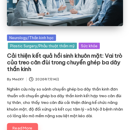
Posted
Neurology/Thần kinh học
in
Plastic Surgery/Phẫu thuật thẩm mỹ
Sức khỏe
Cải thiện kết quả hồi sinh khuôn mặt: Vai trò
của treo cân đùi trong chuyển ghép ba dây
thần kinh
By
MedXY
2026年7月14日
Posted
by
Nghiên cứu này so sánh chuyển ghép ba dây thần kinh đơn
thuần với chuyển ghép ba dây thần kinh kết hợp treo cân đùi
tự thân, cho thấy treo cân đùi cải thiện đáng kể chức năng
khuôn mặt, độ đối xứng và kết cục tâm lý-xã hội ở bệnh nhân
có lỏng lẻo mô mềm nặng sau liệt mặt kéo dài.
Read More