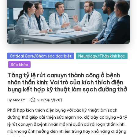
Posted
Critical Care/Chăm sóc đặc biệt
Neurology/Thần kinh học
in
Sức khỏe
Tăng tỷ lệ rút canuyn thành công ở bệnh
nhân thần kinh: Vai trò của kích thích điện
bụng kết hợp kỹ thuật làm sạch đường thở
By
MedXY
2026年7月21日
Posted
by
Phối hợp kích thích điện bụng với các kỹ thuật làm sạch
đường thở giúp cải thiện sức mạnh ho, độ dày cơ bụng và tỷ
lệ rút canuyn ở bệnh nhân mở khí quản do rối loạn thần kinh,
mà không ảnh hưởng đến nhiễm trùng hay khả năng di động