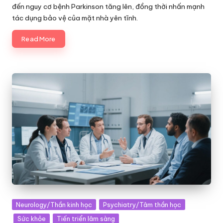
đến nguy cơ bệnh Parkinson tăng lên, đồng thời nhấn mạnh
tác dụng bảo vệ của mặt nhà yên tĩnh.
Read More
Posted
Neurology/Thần kinh học
Psychiatry/Tâm thần học
in
Sức khỏe
Tiến triển lâm sàng