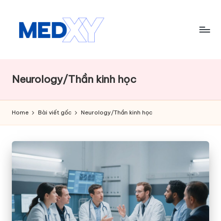
Skip
to
content
M
e
Neurology/Thần kinh học
d
x
Home
Bài viết gốc
Neurology/Thần kinh học
y
A
I