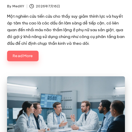
By
MedXY
2026年7月16日
Posted
by
Một nghiên cứu tiến cứu cho thấy suy giảm thính lực và huyết
áp tâm thu cao là các dấu ấn lâm sàng dễ tiếp cận, có liên
quan đến nhồi máu não thầm lặng ở phụ nữ sau sản giật, qua
đó gợi ý khả năng sử dụng chúng như công cụ phân tầng ban
đầu để chỉ định chụp thần kinh và theo dõi.
Read More