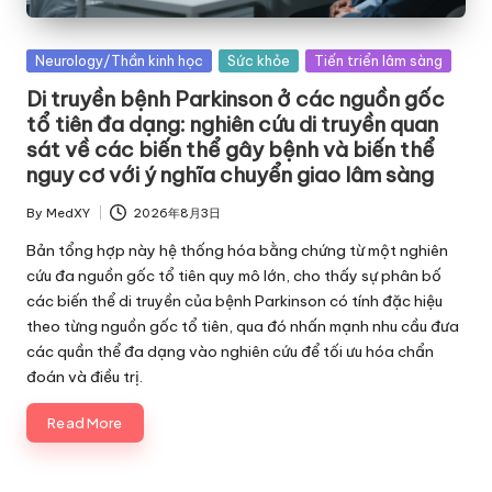
Posted
Neurology/Thần kinh học
Sức khỏe
Tiến triển lâm sàng
in
Di truyền bệnh Parkinson ở các nguồn gốc
tổ tiên đa dạng: nghiên cứu di truyền quan
sát về các biến thể gây bệnh và biến thể
nguy cơ với ý nghĩa chuyển giao lâm sàng
By
MedXY
2026年8月3日
Posted
by
Bản tổng hợp này hệ thống hóa bằng chứng từ một nghiên
cứu đa nguồn gốc tổ tiên quy mô lớn, cho thấy sự phân bố
các biến thể di truyền của bệnh Parkinson có tính đặc hiệu
theo từng nguồn gốc tổ tiên, qua đó nhấn mạnh nhu cầu đưa
các quần thể đa dạng vào nghiên cứu để tối ưu hóa chẩn
đoán và điều trị.
Read More