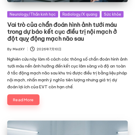
Posted
Neurology/Thần kinh học
Radiology/X quang
Sức khỏe
in
Vai trò của chẩn đoán hình ảnh tưới máu
trong dự báo kết cục điều trị nội mạch ở
đột quỵ động mạch não sau
By
MedXY
2026年7月10日
Posted
by
Nghiên cứu này làm rõ cách các thông số chẩn đoán hình ảnh
tưới máu nền ảnh hưởng đến kết cục lâm sàng và độ an toàn
ở tắc động mạch não sau khu trú được điều trị bằng liệu pháp
nội mạch, nhấn mạnh ý nghĩa tiên lượng nhưng giá trị dự
đoán lợi ích của EVT còn hạn chế.
Read More