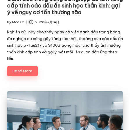
cấp tính các dấu ấn sinh học thần kinh: gợi
ý về nguy cơ tổn thương não
By
MedXY
2026年7月14日
Posted
by
Nghiên cứu này cho thấy ngay cả việc đánh đầu trong bóng
đá nghiệp dư cũng gây tăng tức thời, thoáng qua các dấu ấn
sinh học p-tau217 và S100B trong máu, cho thấy ảnh hưởng
thần kinh cấp tính và gợi ý một mối liên quan đáp ứng theo
liều.
Read More