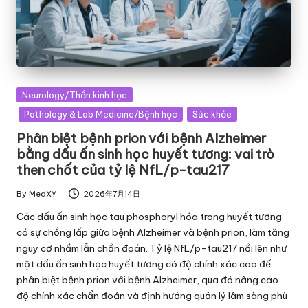
Posted
Neurology/Thần kinh học
in
Pathology & Lab Medicine/Bệnh học
Sức khỏe
Phân biệt bệnh prion với bệnh Alzheimer
bằng dấu ấn sinh học huyết tương: vai trò
then chốt của tỷ lệ NfL/p-tau217
By
MedXY
2026年7月14日
Posted
by
Các dấu ấn sinh học tau phosphoryl hóa trong huyết tương
có sự chồng lấp giữa bệnh Alzheimer và bệnh prion, làm tăng
nguy cơ nhầm lẫn chẩn đoán. Tỷ lệ NfL/p-tau217 nổi lên như
một dấu ấn sinh học huyết tương có độ chính xác cao để
phân biệt bệnh prion với bệnh Alzheimer, qua đó nâng cao
độ chính xác chẩn đoán và định hướng quản lý lâm sàng phù