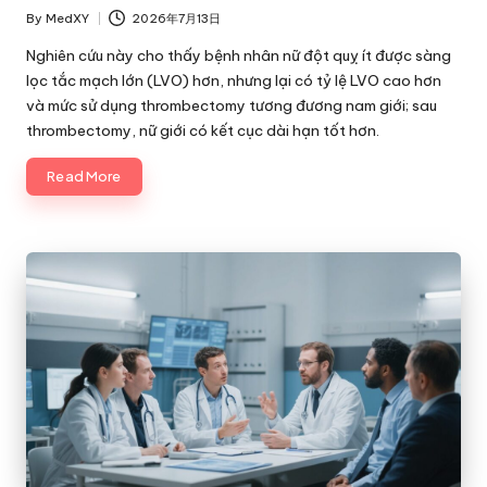
By
MedXY
2026年7月13日
Posted
by
Nghiên cứu này cho thấy bệnh nhân nữ đột quỵ ít được sàng
lọc tắc mạch lớn (LVO) hơn, nhưng lại có tỷ lệ LVO cao hơn
và mức sử dụng thrombectomy tương đương nam giới; sau
thrombectomy, nữ giới có kết cục dài hạn tốt hơn.
Read More