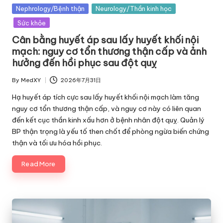
Posted
Nephrology/Bệnh thận
Neurology/Thần kinh học
in
Sức khỏe
Cân bằng huyết áp sau lấy huyết khối nội
mạch: nguy cơ tổn thương thận cấp và ảnh
hưởng đến hồi phục sau đột quỵ
By
MedXY
2026年7月31日
Posted
by
Hạ huyết áp tích cực sau lấy huyết khối nội mạch làm tăng
nguy cơ tổn thương thận cấp, và nguy cơ này có liên quan
đến kết cục thần kinh xấu hơn ở bệnh nhân đột quỵ. Quản lý
BP thận trọng là yếu tố then chốt để phòng ngừa biến chứng
thận và tối ưu hóa hồi phục.
Read More