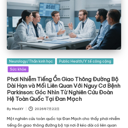
Posted
Neurology/Thần kinh học
Public Health/Y tế công cộng
in
Sức khỏe
Phơi Nhiễm Tiếng Ồn Giao Thông Đường Bộ
Dài Hạn và Mối Liên Quan Với Nguy Cơ Bệnh
Parkinson: Góc Nhìn Từ Nghiên Cứu Đoàn
Hệ Toàn Quốc Tại Đan Mạch
By
MedXY
2026年7月22日
Posted
by
Một nghiên cứu toàn quốc tại Đan Mạch cho thấy phơi nhiễm
tiếng ồn giao thông đường bộ tại nơi ở kéo dài có liên quan