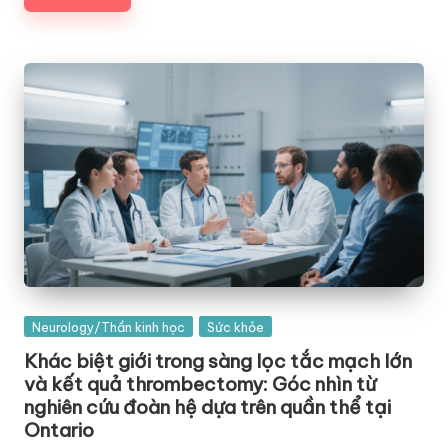
Posted
Neurology/Thần kinh học
Sức khỏe
in
Khác biệt giới trong sàng lọc tắc mạch lớn
và kết quả thrombectomy: Góc nhìn từ
nghiên cứu đoàn hệ dựa trên quần thể tại
Ontario