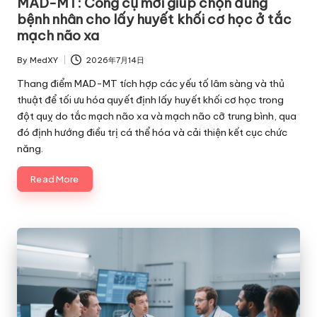
MAD-MT: Công cụ mới giúp chọn đúng
bệnh nhân cho lấy huyết khối cơ học ở tắc
mạch não xa
By
MedXY
2026年7月14日
Posted
by
Thang điểm MAD-MT tích hợp các yếu tố lâm sàng và thủ
thuật để tối ưu hóa quyết định lấy huyết khối cơ học trong
đột quỵ do tắc mạch não xa và mạch não cỡ trung bình, qua
đó định hướng điều trị cá thể hóa và cải thiện kết cục chức
năng.
Read More