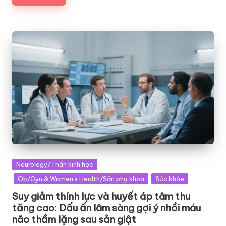
Posted
Neurology/Thần kinh học
in
Ob/Gyn & Women's Health/Sản phụ khoa
Sức khỏe
Suy giảm thính lực và huyết áp tâm thu
tăng cao: Dấu ấn lâm sàng gợi ý nhồi máu
não thầm lặng sau sản giật