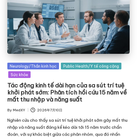
Posted
Neurology/Thần kinh học
Public Health/Y tế công cộng
in
Sức khỏe
Tác động kinh tế dài hạn của sa sút trí tuệ
khởi phát sớm: Phân tích hồi cứu 15 năm về
mất thu nhập và năng suất
By
MedXY
2026年7月10日
Posted
by
Nghiên cứu cho thấy sa sút trí tuệ khởi phát sớm gây mất thu
nhập và năng suất đáng kể kéo dài tới 15 năm trước chẩn
đoán, với sự khác biệt giữa các phân nhóm, qua đó nhấn