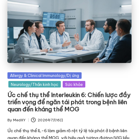
Posted
Allergy & Clinical Immunology/Dị ứng
in
Neurology/Thần kinh học
Sức khỏe
Ức chế thụ thể Interleukin 6: Chiến lược đầy
triển vọng để ngăn tái phát trong bệnh liên
quan đến kháng thể MOG
By
MedXY
2026年7月16日
Posted
by
Ức chế thụ thể IL-6 làm giảm rõ rệt tỷ lệ tái phát ở bệnh liên
quan đến kháng thể MOG, với hiệu quả tương đương IVIG liều