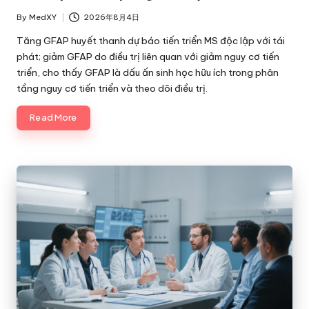
By
MedXY
2026年8月4日
Posted
by
Tăng GFAP huyết thanh dự báo tiến triển MS độc lập với tái
phát; giảm GFAP do điều trị liên quan với giảm nguy cơ tiến
triển, cho thấy GFAP là dấu ấn sinh học hữu ích trong phân
tầng nguy cơ tiến triển và theo dõi điều trị.
Read More