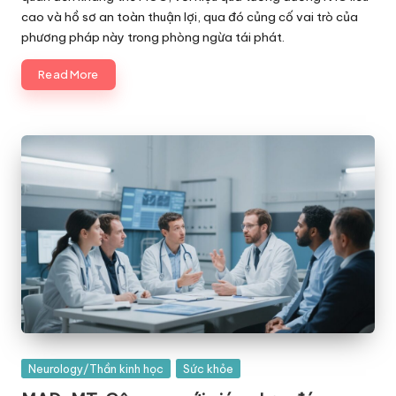
cao và hồ sơ an toàn thuận lợi, qua đó củng cố vai trò của
phương pháp này trong phòng ngừa tái phát.
Read More
Posted
Neurology/Thần kinh học
Sức khỏe
in