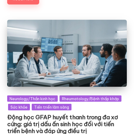
Posted
Neurology/Thần kinh học
Rheumatology/Bệnh thấp khớp
in
Sức khỏe
Tiến triển lâm sàng
Động học GFAP huyết thanh trong đa xơ
cứng: giá trị dấu ấn sinh học đối với tiến
triển bệnh và đáp ứng điều trị