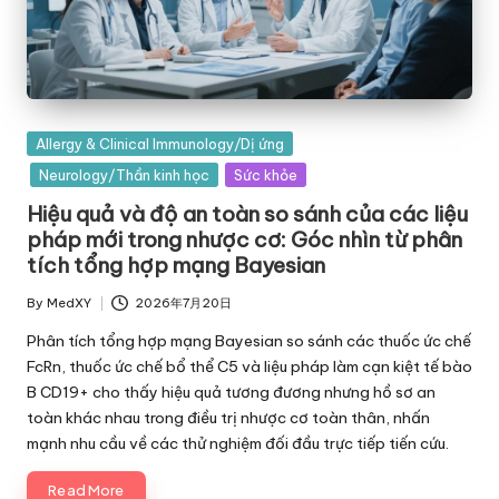
Posted
Allergy & Clinical Immunology/Dị ứng
in
Neurology/Thần kinh học
Sức khỏe
Hiệu quả và độ an toàn so sánh của các liệu
pháp mới trong nhược cơ: Góc nhìn từ phân
tích tổng hợp mạng Bayesian
By
MedXY
2026年7月20日
Posted
by
Phân tích tổng hợp mạng Bayesian so sánh các thuốc ức chế
FcRn, thuốc ức chế bổ thể C5 và liệu pháp làm cạn kiệt tế bào
B CD19+ cho thấy hiệu quả tương đương nhưng hồ sơ an
toàn khác nhau trong điều trị nhược cơ toàn thân, nhấn
mạnh nhu cầu về các thử nghiệm đối đầu trực tiếp tiến cứu.
Read More