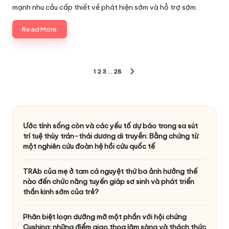
mạnh nhu cầu cấp thiết về phát hiện sớm và hỗ trợ sớm.
Read More
Phân
1
2
3
…
28
NEXT
trang
PAGE
bài
viết
Ước tính sống còn và các yếu tố dự báo trong sa sút
trí tuệ thùy trán-thái dương di truyền: Bằng chứng từ
một nghiên cứu đoàn hệ hồi cứu quốc tế
TRAb của mẹ ở tam cá nguyệt thứ ba ảnh hưởng thế
nào đến chức năng tuyến giáp sơ sinh và phát triển
thần kinh sớm của trẻ?
Phân biệt loạn dưỡng mỡ một phần với hội chứng
Cushing: những điểm giao thoa lâm sàng và thách thức