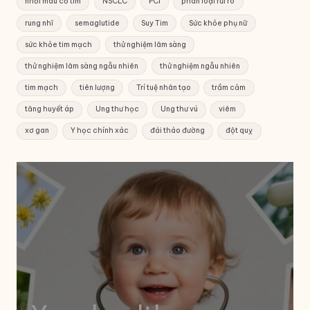
nhồi máu cơ tim
NSCLC
PCI
phân loại rủi ro
rung nhĩ
semaglutide
Suy Tim
Sức khỏe phụ nữ
sức khỏe tim mạch
thử nghiệm lâm sàng
thử nghiệm lâm sàng ngẫu nhiên
thử nghiệm ngẫu nhiên
tim mạch
tiên lượng
Trí tuệ nhân tạo
trầm cảm
tăng huyết áp
Ung thư học
Ung thư vú
viêm
xơ gan
Y học chính xác
đái tháo đường
đột quỵ