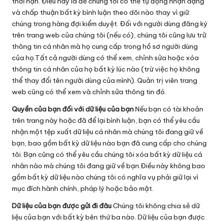
thời hạn. Điều này là để chúng tôi có thể tự động nhận dạng
và chấp thuận bất kỳ bình luận theo dõi nào thay vì giữ
chúng trong hàng đợi kiểm duyệt. Đối với người dùng đăng ký
trên trang web của chúng tôi (nếu có), chúng tôi cũng lưu trữ
thông tin cá nhân mà họ cung cấp trong hồ sơ người dùng
của họ.Tất cả người dùng có thể xem, chỉnh sửa hoặc xóa
thông tin cá nhân của họ bất kỳ lúc nào (trừ việc họ không
thể thay đổi tên người dùng của mình). Quản trị viên trang
web cũng có thể xem và chỉnh sửa thông tin đó.
Quyền của bạn đối với dữ liệu của bạn
Nếu bạn có tài khoản
trên trang này hoặc đã để lại bình luận, bạn có thể yêu cầu
nhận một tệp xuất dữ liệu cá nhân mà chúng tôi đang giữ về
bạn, bao gồm bất kỳ dữ liệu nào bạn đã cung cấp cho chúng
tôi. Bạn cũng có thể yêu cầu chúng tôi xóa bất kỳ dữ liệu cá
nhân nào mà chúng tôi đang giữ về bạn.Điều này không bao
gồm bất kỳ dữ liệu nào chúng tôi có nghĩa vụ phải giữ lại vì
mục đích hành chính, pháp lý hoặc bảo mật.
Dữ liệu của bạn được gửi đi đâu
Chúng tôi không chia sẻ dữ
liệu của bạn với bất kỳ bên thứ ba nào. Dữ liệu của bạn được