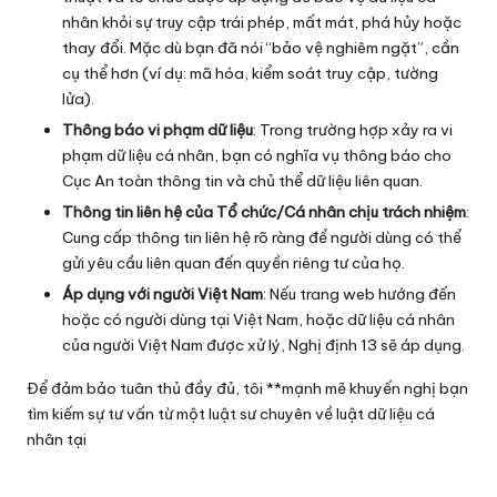
nhân khỏi sự truy cập trái phép, mất mát, phá hủy hoặc
thay đổi. Mặc dù bạn đã nói “bảo vệ nghiêm ngặt”, cần
cụ thể hơn (ví dụ: mã hóa, kiểm soát truy cập, tường
lửa).
Thông báo vi phạm dữ liệu
: Trong trường hợp xảy ra vi
phạm dữ liệu cá nhân, bạn có nghĩa vụ thông báo cho
Cục An toàn thông tin và chủ thể dữ liệu liên quan.
Thông tin liên hệ của Tổ chức/Cá nhân chịu trách nhiệm
:
Cung cấp thông tin liên hệ rõ ràng để người dùng có thể
gửi yêu cầu liên quan đến quyền riêng tư của họ.
Áp dụng với người Việt Nam
: Nếu trang web hướng đến
hoặc có người dùng tại Việt Nam, hoặc dữ liệu cá nhân
của người Việt Nam được xử lý, Nghị định 13 sẽ áp dụng.
Để đảm bảo tuân thủ đầy đủ, tôi **mạnh mẽ khuyến nghị bạn
tìm kiếm sự tư vấn từ một luật sư chuyên về luật dữ liệu cá
nhân tại