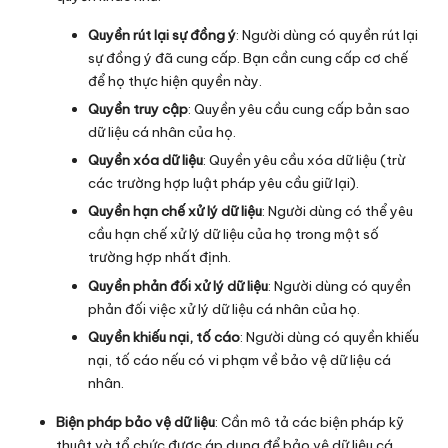
Quyền rút lại sự đồng ý
: Người dùng có quyền rút lại
sự đồng ý đã cung cấp. Bạn cần cung cấp cơ chế
để họ thực hiện quyền này.
Quyền truy cập
: Quyền yêu cầu cung cấp bản sao
dữ liệu cá nhân của họ.
Quyền xóa dữ liệu
: Quyền yêu cầu xóa dữ liệu (trừ
các trường hợp luật pháp yêu cầu giữ lại).
Quyền hạn chế xử lý dữ liệu
: Người dùng có thể yêu
cầu hạn chế xử lý dữ liệu của họ trong một số
trường hợp nhất định.
Quyền phản đối xử lý dữ liệu
: Người dùng có quyền
phản đối việc xử lý dữ liệu cá nhân của họ.
Quyền khiếu nại, tố cáo
: Người dùng có quyền khiếu
nại, tố cáo nếu có vi phạm về bảo vệ dữ liệu cá
nhân.
Biện pháp bảo vệ dữ liệu
: Cần mô tả các biện pháp kỹ
thuật và tổ chức được áp dụng để bảo vệ dữ liệu cá