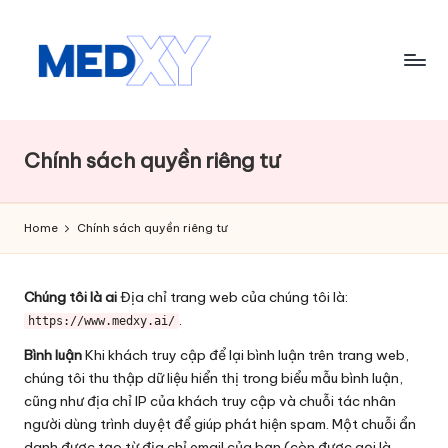
Skip
to
content
M
e
Chính sách quyền riêng tư
d
x
Home
Chính sách quyền riêng tư
y
A
Chúng tôi là ai
Địa chỉ trang web của chúng tôi là:
I
.
https://www.medxy.ai/
Bình luận
Khi khách truy cập để lại bình luận trên trang web,
chúng tôi thu thập dữ liệu hiển thị trong biểu mẫu bình luận,
cũng như địa chỉ IP của khách truy cập và chuỗi tác nhân
người dùng trình duyệt để giúp phát hiện spam. Một chuỗi ẩn
danh được tạo từ địa chỉ email của bạn (còn được gọi là