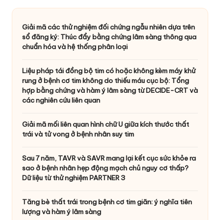
Giải mã các thử nghiệm đối chứng ngẫu nhiên dựa trên
sổ đăng ký: Thúc đẩy bằng chứng lâm sàng thông qua
chuẩn hóa và hệ thống phân loại
Liệu pháp tái đồng bộ tim có hoặc không kèm máy khử
rung ở bệnh cơ tim không do thiếu máu cục bộ: Tổng
hợp bằng chứng và hàm ý lâm sàng từ DECIDE-CRT và
các nghiên cứu liên quan
Giải mã mối liên quan hình chữ U giữa kích thước thất
trái và tử vong ở bệnh nhân suy tim
Sau 7 năm, TAVR và SAVR mang lại kết cục sức khỏe ra
sao ở bệnh nhân hẹp động mạch chủ nguy cơ thấp?
Dữ liệu từ thử nghiệm PARTNER 3
Tăng bè thất trái trong bệnh cơ tim giãn: ý nghĩa tiên
lượng và hàm ý lâm sàng