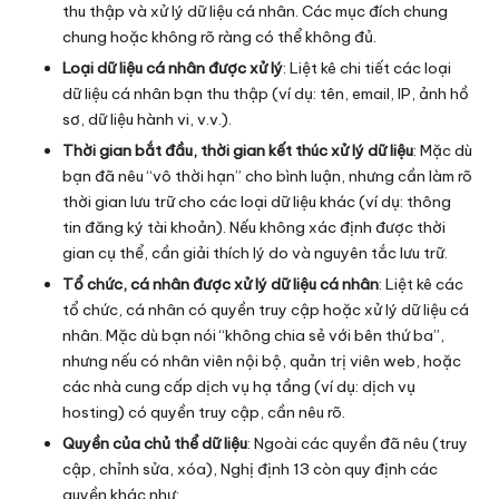
thu thập và xử lý dữ liệu cá nhân. Các mục đích chung
chung hoặc không rõ ràng có thể không đủ.
Loại dữ liệu cá nhân được xử lý
: Liệt kê chi tiết các loại
dữ liệu cá nhân bạn thu thập (ví dụ: tên, email, IP, ảnh hồ
sơ, dữ liệu hành vi, v.v.).
Thời gian bắt đầu, thời gian kết thúc xử lý dữ liệu
: Mặc dù
bạn đã nêu “vô thời hạn” cho bình luận, nhưng cần làm rõ
thời gian lưu trữ cho các loại dữ liệu khác (ví dụ: thông
tin đăng ký tài khoản). Nếu không xác định được thời
gian cụ thể, cần giải thích lý do và nguyên tắc lưu trữ.
Tổ chức, cá nhân được xử lý dữ liệu cá nhân
: Liệt kê các
tổ chức, cá nhân có quyền truy cập hoặc xử lý dữ liệu cá
nhân. Mặc dù bạn nói “không chia sẻ với bên thứ ba”,
nhưng nếu có nhân viên nội bộ, quản trị viên web, hoặc
các nhà cung cấp dịch vụ hạ tầng (ví dụ: dịch vụ
hosting) có quyền truy cập, cần nêu rõ.
Quyền của chủ thể dữ liệu
: Ngoài các quyền đã nêu (truy
cập, chỉnh sửa, xóa), Nghị định 13 còn quy định các
quyền khác như: