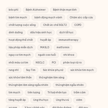
béo phì
Bệnh Alzheimer
Bệnh thận mạn tính
bệnh tim mạch
bệnh động mạch vành
Chăm sóc cấp cứu
chất lượng cuộc sống
Chất ức chế SGLT2
COPD
dinh dưỡng
dấu hiệu sinh học
dịch tễ học
hoạt động thể chất
huyết áp
immunotherapy
liệu pháp miễn dịch
MASLD
metformin
nguy cơ tim mạch
người cao tuổi
nhi khoa
nhồi máu cơ tim
NSCLC
PCI
phân loại rủi ro
rung nhĩ
Suy Tim
Sức khỏe phụ nữ
sức khỏe tim mạch
sức khỏe tâm thần
thử nghiệm lâm sàng
thử nghiệm lâm sàng ngẫu nhiên
thử nghiệm ngẫu nhiên
tim mạch
tiên lượng
Trí tuệ nhân tạo
trầm cảm
tăng huyết áp
Ung thư học
Ung thư vú
viêm
xơ gan
Y học chính xác
đái tháo đường
đột quỵ