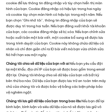
cookie để lưu thông tin đăng nhập và tùy chọn hiển thị màn
hình của bạn. Cookie đăng nhập có hiệu lực trong hai ngày
và cookie tùy chọn màn hình có hiệu lực trong một năm. Nếu
bạn chọn “Ghi nhớ tôi”, thông tin đăng nhập của bạn sẽ
được duy trì trong hai tuần. Nếu bạn đăng xuất khỏi tài khoản
của bạn, các cookie đăng nhập sẽ bị xóa. Nếu bạn chỉnh sửa
hoặc xuất bản một bài viết, một cookie bổ sung sẽ được lưu
trong trình duyệt của bạn. Cookie này không chứa dữ liệu cá
nhân và chỉ đơn giản chỉ ra ID bài viết mà bạn vừa chỉnh sửa.
Nó hết hạn sau một ngày.
Chúng tôi chia sẻ dữ liệu của bạn với ai
Nếu bạn yêu cầu đặt
lại mật khẩu, địa chỉ IP của bạn sẽ được bao gồm trong email
đặt lại. Chúng tôi không chia sẻ dữ liệu của bạn với bất kỳ
bên thứ ba nào. Dữ liệu của bạn được lưu trữ an toàn trên máy
chủ của chúng tôi và được bảo vệ bằng các biện pháp bảo
vệ nghiêm ngặt.
Chúng tôi lưu giữ dữ liệu của bạn trong bao lâu
Nếu bạn để lại
bình luận, bình luận và siêu dữ liệu của nó sẽ được lưu giữ vô