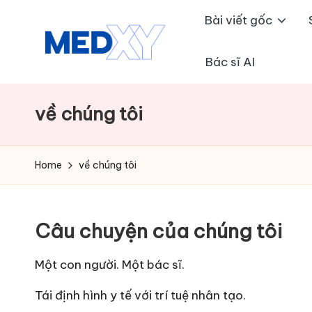
Bài viết gốc
Skip
to
Bác sĩ AI
M
content
e
về chúng tôi
d
x
Home
về chúng tôi
y
A
Câu chuyện của chúng tôi
I
Một con người. Một bác sĩ.
Tái định hình y tế với trí tuệ nhân tạo.