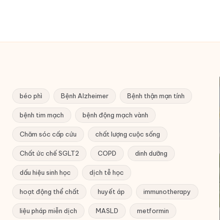
béo phì
Bệnh Alzheimer
Bệnh thận mạn tính
bệnh tim mạch
bệnh động mạch vành
Chăm sóc cấp cứu
chất lượng cuộc sống
Chất ức chế SGLT2
COPD
dinh dưỡng
dấu hiệu sinh học
dịch tễ học
hoạt động thể chất
huyết áp
immunotherapy
liệu pháp miễn dịch
MASLD
metformin