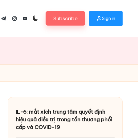
Subscribe
Sign in
ok.com
tter.com
t.me
instagram.com
youtube.com
IL-6: mắt xích trung tâm quyết định
hiệu quả điều trị trong tổn thương phổi
cấp và COVID-19