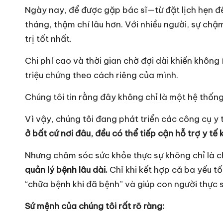
Ngày nay, để được gặp bác sĩ—từ đặt lịch hẹn đ
tháng, thậm chí lâu hơn. Với nhiều người, sự chậ
trị tốt nhất.
Chi phí cao và thời gian chờ đợi dài khiến không 
triệu chứng theo cách riêng của mình.
Chúng tôi tin rằng đây không chỉ là một hệ thống
Vì vậy, chúng tôi đang phát triển các công cụ y
ở bất cứ nơi đâu, đều có thể tiếp cận hỗ trợ y tế k
Nhưng chăm sóc sức khỏe thực sự không chỉ là c
quản lý bệnh lâu dài.
Chỉ khi kết hợp cả ba yếu tố
“chữa bệnh khi đã bệnh” và giúp con người thực
Sứ mệnh của chúng tôi rất rõ ràng: