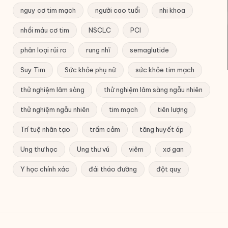
nguy cơ tim mạch
người cao tuổi
nhi khoa
nhồi máu cơ tim
NSCLC
PCI
phân loại rủi ro
rung nhĩ
semaglutide
Suy Tim
Sức khỏe phụ nữ
sức khỏe tim mạch
thử nghiệm lâm sàng
thử nghiệm lâm sàng ngẫu nhiên
thử nghiệm ngẫu nhiên
tim mạch
tiên lượng
Trí tuệ nhân tạo
trầm cảm
tăng huyết áp
Ung thư học
Ung thư vú
viêm
xơ gan
Y học chính xác
đái tháo đường
đột quỵ