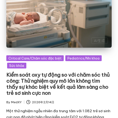
Posted
Critical Care/Chăm sóc đặc biệt
Pediatrics/Nhi khoa
in
Sức khỏe
Kiểm soát oxy tự động so với chăm sóc thủ
công: Thử nghiệm quy mô lớn không tìm
thấy sự khác biệt về kết quả lâm sàng cho
trẻ sơ sinh cực non
By
MedXY
2026年2月14日
Posted
by
Một thử nghiệm ngẫu nhiên đa trung tâm với 1.082 trẻ sơ sinh
cực non đã phát hiện rằng kiểm soát FiO2 tự động không