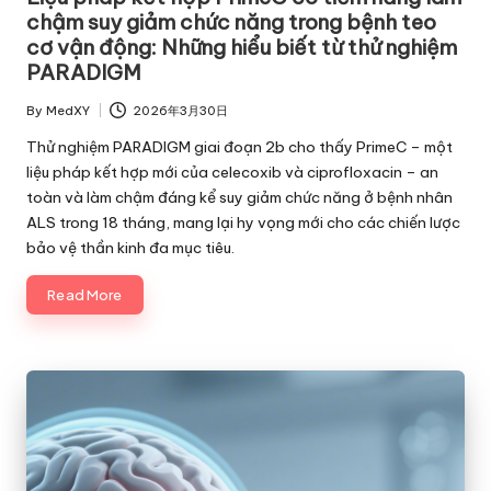
chậm suy giảm chức năng trong bệnh teo
cơ vận động: Những hiểu biết từ thử nghiệm
PARADIGM
By
MedXY
2026年3月30日
Posted
by
Thử nghiệm PARADIGM giai đoạn 2b cho thấy PrimeC – một
liệu pháp kết hợp mới của celecoxib và ciprofloxacin – an
toàn và làm chậm đáng kể suy giảm chức năng ở bệnh nhân
ALS trong 18 tháng, mang lại hy vọng mới cho các chiến lược
bảo vệ thần kinh đa mục tiêu.
Read More