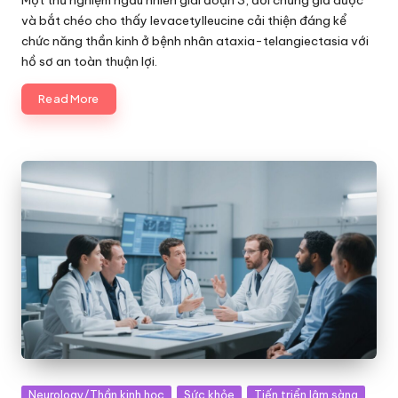
và bắt chéo cho thấy levacetylleucine cải thiện đáng kể
chức năng thần kinh ở bệnh nhân ataxia-telangiectasia với
hồ sơ an toàn thuận lợi.
Read More
Posted
Neurology/Thần kinh học
Sức khỏe
Tiến triển lâm sàng