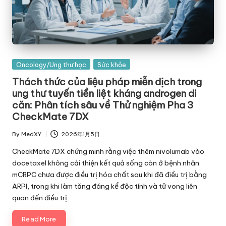
Posted
Oncology/Ung thư học
Sức khỏe
in
Thách thức của liệu pháp miễn dịch trong
ung thư tuyến tiền liệt kháng androgen di
căn: Phân tích sâu về Thử nghiệm Pha 3
CheckMate 7DX
By
MedXY
2026年1月5日
Posted
by
CheckMate 7DX chứng minh rằng việc thêm nivolumab vào
docetaxel không cải thiện kết quả sống còn ở bệnh nhân
mCRPC chưa được điều trị hóa chất sau khi đã điều trị bằng
ARPI, trong khi làm tăng đáng kể độc tính và tử vong liên
quan đến điều trị.
Read More