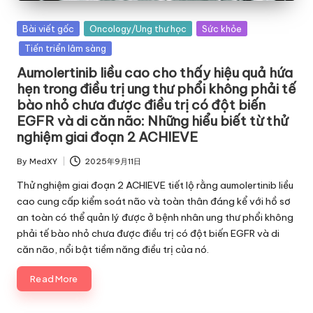
Posted
Bài viết gốc
Oncology/Ung thư học
Sức khỏe
in
Tiến triển lâm sàng
Aumolertinib liều cao cho thấy hiệu quả hứa
hẹn trong điều trị ung thư phổi không phải tế
bào nhỏ chưa được điều trị có đột biến
EGFR và di căn não: Những hiểu biết từ thử
nghiệm giai đoạn 2 ACHIEVE
By
MedXY
2025年9月11日
Posted
by
Thử nghiệm giai đoạn 2 ACHIEVE tiết lộ rằng aumolertinib liều
cao cung cấp kiểm soát não và toàn thân đáng kể với hồ sơ
an toàn có thể quản lý được ở bệnh nhân ung thư phổi không
phải tế bào nhỏ chưa được điều trị có đột biến EGFR và di
căn não, nổi bật tiềm năng điều trị của nó.
Read More