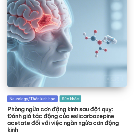
Posted
Neurology/Thần kinh học
Sức khỏe
in
Phòng ngừa cơn động kinh sau đột quỵ:
Đánh giá tác động của eslicarbazepine
acetate đối với việc ngăn ngừa cơn động
kinh