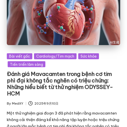
Posted
Bài viết gốc
Cardiology/Tim mạch
Sức khỏe
in
Tiến triển lâm sàng
Đánh giá Mavacamten trong bệnh cơ tim
phì đại không tắc nghẽn có triệu chứng:
Những hiểu biết từ thử nghiệm ODYSSEY-
HCM
By
MedXY
2025年9月10日
Posted
by
Một thử nghiệm giai đoạn 3 đã phát hiện rằng mavacamten
không cải thiện đáng kể khả năng tập luyện hoặc triệu chứng
ở người lớn mắc bệnh cơ tim phì đại không tắc nghẽn có triệu