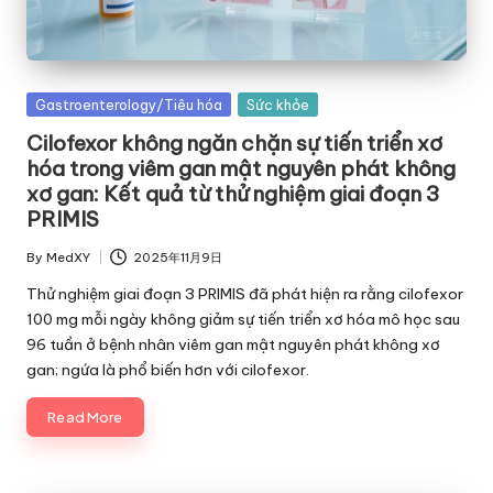
Posted
Gastroenterology/Tiêu hóa
Sức khỏe
in
Cilofexor không ngăn chặn sự tiến triển xơ
hóa trong viêm gan mật nguyên phát không
xơ gan: Kết quả từ thử nghiệm giai đoạn 3
PRIMIS
By
MedXY
2025年11月9日
Posted
by
Thử nghiệm giai đoạn 3 PRIMIS đã phát hiện ra rằng cilofexor
100 mg mỗi ngày không giảm sự tiến triển xơ hóa mô học sau
96 tuần ở bệnh nhân viêm gan mật nguyên phát không xơ
gan; ngứa là phổ biến hơn với cilofexor.
Read More