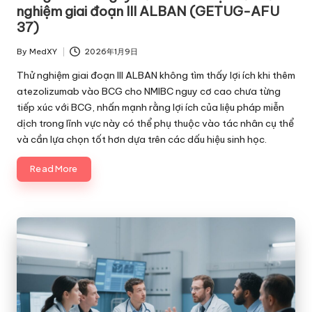
nghiệm giai đoạn III ALBAN (GETUG-AFU
37)
By
MedXY
2026年1月9日
Posted
by
Thử nghiệm giai đoạn III ALBAN không tìm thấy lợi ích khi thêm
atezolizumab vào BCG cho NMIBC nguy cơ cao chưa từng
tiếp xúc với BCG, nhấn mạnh rằng lợi ích của liệu pháp miễn
dịch trong lĩnh vực này có thể phụ thuộc vào tác nhân cụ thể
và cần lựa chọn tốt hơn dựa trên các dấu hiệu sinh học.
Read More