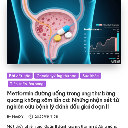
Posted
Bài viết gốc
Oncology/Ung thư học
Sức khỏe
in
Tiến triển lâm sàng
Metformin đường uống trong ung thư bàng
quang không xâm lấn cơ: Những nhận xét từ
nghiên cứu bệnh lý đánh dấu giai đoạn II
By
MedXY
2025年9月15日
Posted
by
Một thử nghiệm giai đoạn II đánh giá metformin đường uống