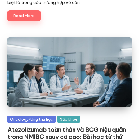
biệt là trong các trường hợp vô căn.
Read More
Posted
Oncology/Ung thư học
Sức khỏe
in
Atezolizumab toàn thân và BCG niệu quản
trong NMIBC nguy cơ cao: Bài học từ thử