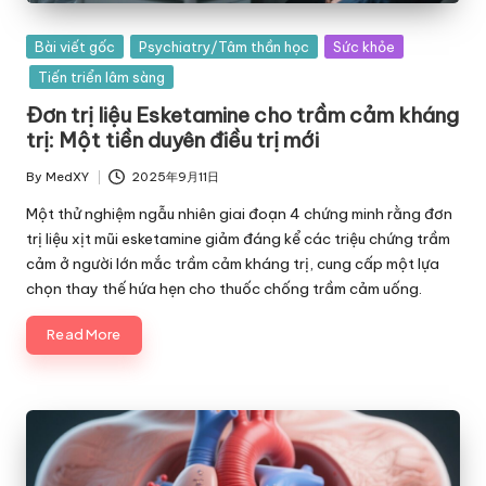
Posted
Bài viết gốc
Psychiatry/Tâm thần học
Sức khỏe
in
Tiến triển lâm sàng
Đơn trị liệu Esketamine cho trầm cảm kháng
trị: Một tiền duyên điều trị mới
By
MedXY
2025年9月11日
Posted
by
Một thử nghiệm ngẫu nhiên giai đoạn 4 chứng minh rằng đơn
trị liệu xịt mũi esketamine giảm đáng kể các triệu chứng trầm
cảm ở người lớn mắc trầm cảm kháng trị, cung cấp một lựa
chọn thay thế hứa hẹn cho thuốc chống trầm cảm uống.
Read More