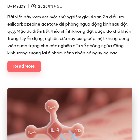
By
MedXY
2026年3月6日
Posted
by
Bài viết này xem xét một thử nghiệm giai đoạn 2a điều tra
eslicarbazepine acetate để phòng ngừa động kinh sau đột
quỵ. Mặc dù điểm kết thúc chính không đạt được do khó khăn
trong tuyển dụng, nghiên cứu này cung cấp một khung công
việc quan trọng cho các nghiên cứu về phòng ngừa động
kinh trong tương lai ở nhóm bệnh nhân có nguy cơ cao.
Read More