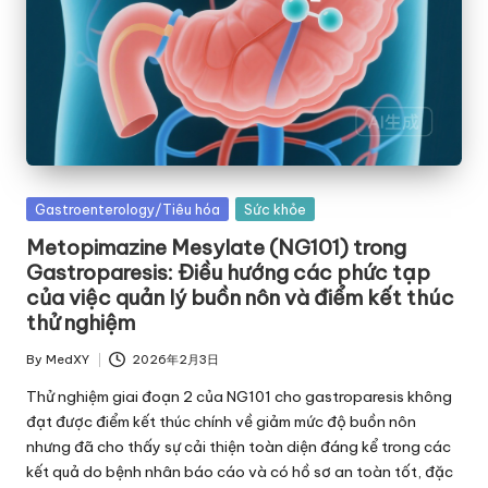
Posted
Gastroenterology/Tiêu hóa
Sức khỏe
in
Metopimazine Mesylate (NG101) trong
Gastroparesis: Điều hướng các phức tạp
của việc quản lý buồn nôn và điểm kết thúc
thử nghiệm
By
MedXY
2026年2月3日
Posted
by
Thử nghiệm giai đoạn 2 của NG101 cho gastroparesis không
đạt được điểm kết thúc chính về giảm mức độ buồn nôn
nhưng đã cho thấy sự cải thiện toàn diện đáng kể trong các
kết quả do bệnh nhân báo cáo và có hồ sơ an toàn tốt, đặc