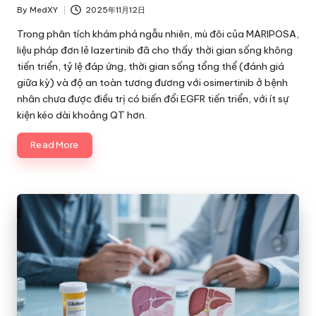
By
MedXY
2025年11月12日
Posted
by
Trong phân tích khám phá ngẫu nhiên, mù đôi của MARIPOSA,
liệu pháp đơn lẻ lazertinib đã cho thấy thời gian sống không
tiến triển, tỷ lệ đáp ứng, thời gian sống tổng thể (đánh giá
giữa kỳ) và độ an toàn tương đương với osimertinib ở bệnh
nhân chưa được điều trị có biến đổi EGFR tiến triển, với ít sự
kiện kéo dài khoảng QT hơn.
Read More