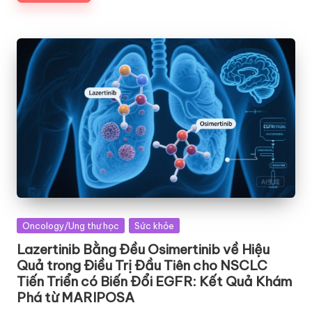
Posted
Oncology/Ung thư học
Sức khỏe
in
Lazertinib Bằng Đều Osimertinib về Hiệu
Quả trong Điều Trị Đầu Tiên cho NSCLC
Tiến Triển có Biến Đổi EGFR: Kết Quả Khám
Phá từ MARIPOSA