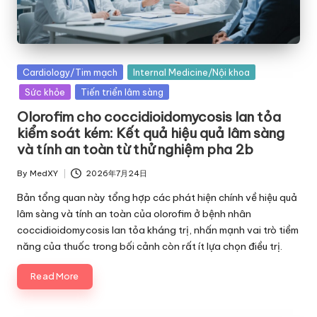
Posted
Cardiology/Tim mạch
Internal Medicine/Nội khoa
in
Sức khỏe
Tiến triển lâm sàng
Olorofim cho coccidioidomycosis lan tỏa
kiểm soát kém: Kết quả hiệu quả lâm sàng
và tính an toàn từ thử nghiệm pha 2b
By
MedXY
2026年7月24日
Posted
by
Bản tổng quan này tổng hợp các phát hiện chính về hiệu quả
lâm sàng và tính an toàn của olorofim ở bệnh nhân
coccidioidomycosis lan tỏa kháng trị, nhấn mạnh vai trò tiềm
năng của thuốc trong bối cảnh còn rất ít lựa chọn điều trị.
Read More