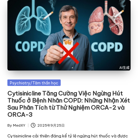
Posted
Psychiatry/Tâm thần học
in
Cytisinicline Tăng Cường Việc Ngừng Hút
Thuốc ở Bệnh Nhân COPD: Những Nhận Xét
Sau Phân Tích từ Thử Nghiệm ORCA-2 và
ORCA-3
By
MedXY
2025年9月25日
Posted
by
Cytisinicline cải thiện đáng kể tỷ lệ ngừng hút thuốc và được