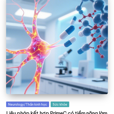
Posted
Neurology/Thần kinh học
Sức khỏe
in
Liệu pháp kết hợp PrimeC có tiềm năng làm