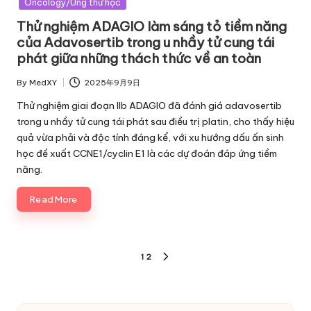
Oncology/Ung thư học
Thử nghiệm ADAGIO làm sáng tỏ tiềm năng
của Adavosertib trong u nhầy tử cung tái
phát giữa những thách thức về an toàn
By
MedXY
2025年9月9日
Posted
by
Thử nghiệm giai đoạn IIb ADAGIO đã đánh giá adavosertib
trong u nhầy tử cung tái phát sau điều trị platin, cho thấy hiệu
quả vừa phải và độc tính đáng kể, với xu hướng dấu ấn sinh
học đề xuất CCNE1/cyclin E1 là các dự đoán đáp ứng tiềm
năng.
Read More
Phân
1
2
NEXT
trang
PAGE
bài