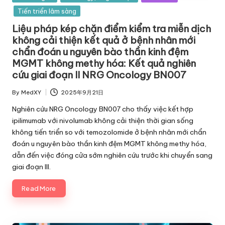
in
Tiến triển lâm sàng
Liệu pháp kép chặn điểm kiểm tra miễn dịch
không cải thiện kết quả ở bệnh nhân mới
chẩn đoán u nguyên bào thần kinh đệm
MGMT không methy hóa: Kết quả nghiên
cứu giai đoạn II NRG Oncology BN007
By
MedXY
2025年9月21日
Posted
by
Nghiên cứu NRG Oncology BN007 cho thấy việc kết hợp
ipilimumab với nivolumab không cải thiện thời gian sống
không tiến triển so với temozolomide ở bệnh nhân mới chẩn
đoán u nguyên bào thần kinh đệm MGMT không methy hóa,
dẫn đến việc đóng cửa sớm nghiên cứu trước khi chuyển sang
giai đoạn III.
Read More