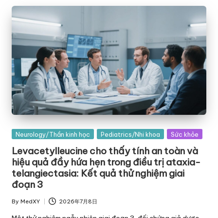
Posted
Neurology/Thần kinh học
Pediatrics/Nhi khoa
Sức khỏe
in
Levacetylleucine cho thấy tính an toàn và
hiệu quả đầy hứa hẹn trong điều trị ataxia-
telangiectasia: Kết quả thử nghiệm giai
đoạn 3
By
MedXY
2026年7月8日
Posted
by
Một thử nghiệm ngẫu nhiên giai đoạn 3, đối chứng giả dược