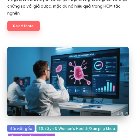
chứng so với giả dược, mặc dù nó hiệu quả trong HCM tắc
nghẽn.
Read More
Posted
Bài viết gốc
Ob/Gyn & Women's Health/Sản phụ khoa
in