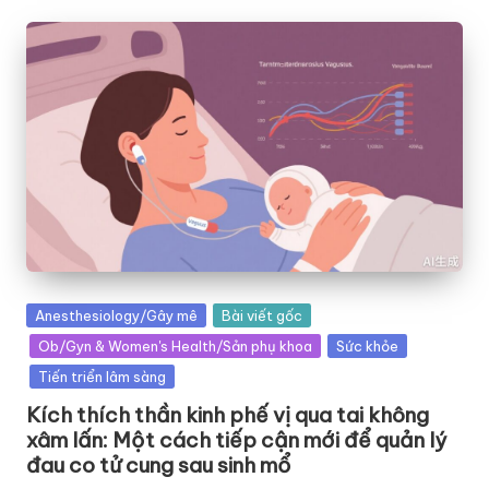
Posted
Anesthesiology/Gây mê
Bài viết gốc
in
Ob/Gyn & Women's Health/Sản phụ khoa
Sức khỏe
Tiến triển lâm sàng
Kích thích thần kinh phế vị qua tai không
xâm lấn: Một cách tiếp cận mới để quản lý
đau co tử cung sau sinh mổ