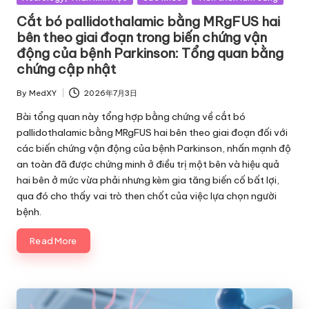
in
Cắt bó pallidothalamic bằng MRgFUS hai
bên theo giai đoạn trong biến chứng vận
động của bệnh Parkinson: Tổng quan bằng
chứng cập nhật
By
MedXY
2026年7月3日
Posted
by
Bài tổng quan này tổng hợp bằng chứng về cắt bó
pallidothalamic bằng MRgFUS hai bên theo giai đoạn đối với
các biến chứng vận động của bệnh Parkinson, nhấn mạnh độ
an toàn đã được chứng minh ở điều trị một bên và hiệu quả
hai bên ở mức vừa phải nhưng kèm gia tăng biến cố bất lợi,
qua đó cho thấy vai trò then chốt của việc lựa chọn người
bệnh.
Read More