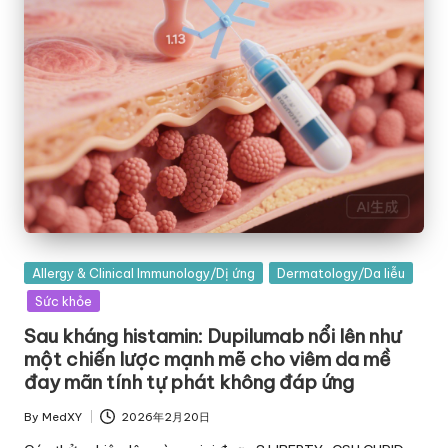
Posted
Allergy & Clinical Immunology/Dị ứng
Dermatology/Da liễu
in
Sức khỏe
Sau kháng histamin: Dupilumab nổi lên như
một chiến lược mạnh mẽ cho viêm da mề
đay mãn tính tự phát không đáp ứng
By
MedXY
2026年2月20日
Posted
by