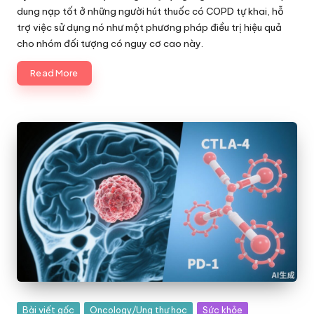
dung nạp tốt ở những người hút thuốc có COPD tự khai, hỗ
trợ việc sử dụng nó như một phương pháp điều trị hiệu quả
cho nhóm đối tượng có nguy cơ cao này.
Read More
Posted
Bài viết gốc
Oncology/Ung thư học
Sức khỏe