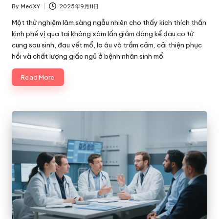
By
MedXY
2025年9月11日
Posted
by
Một thử nghiệm lâm sàng ngẫu nhiên cho thấy kích thích thần
kinh phế vị qua tai không xâm lấn giảm đáng kể đau co tử
cung sau sinh, đau vết mổ, lo âu và trầm cảm, cải thiện phục
hồi và chất lượng giấc ngủ ở bệnh nhân sinh mổ.
Read More