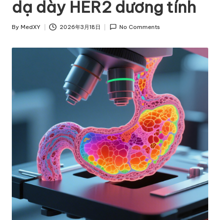
dạ dày HER2 dương tính
By
MedXY
2026年3月18日
No Comments
Posted
by