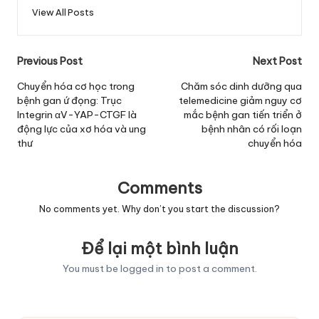
View All Posts
Post
Previous Post
Next Post
navigation
Chuyển hóa cơ học trong
Chăm sóc dinh dưỡng qua
bệnh gan ứ đọng: Trục
telemedicine giảm nguy cơ
Integrin αV-YAP-CTGF là
mắc bệnh gan tiến triển ở
động lực của xơ hóa và ung
bệnh nhân có rối loạn
thư
chuyển hóa
Comments
No comments yet. Why don’t you start the discussion?
Để lại một bình luận
You must be
logged in
to post a comment.