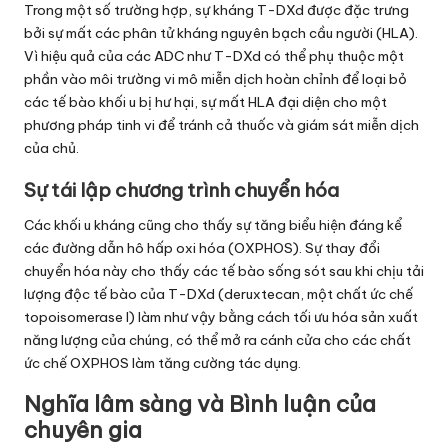
Trong một số trường hợp, sự kháng T-DXd được đặc trưng
bởi sự mất các phân tử kháng nguyên bạch cầu người (HLA).
Vì hiệu quả của các ADC như T-DXd có thể phụ thuộc một
phần vào môi trường vi mô miễn dịch hoàn chỉnh để loại bỏ
các tế bào khối u bị hư hại, sự mất HLA đại diện cho một
phương pháp tinh vi để tránh cả thuốc và giám sát miễn dịch
của chủ.
Sự tái lập chương trình chuyển hóa
Các khối u kháng cũng cho thấy sự tăng biểu hiện đáng kể
các đường dẫn hô hấp oxi hóa (OXPHOS). Sự thay đổi
chuyển hóa này cho thấy các tế bào sống sót sau khi chịu tải
lượng độc tế bào của T-DXd (deruxtecan, một chất ức chế
topoisomerase I) làm như vậy bằng cách tối ưu hóa sản xuất
năng lượng của chúng, có thể mở ra cánh cửa cho các chất
ức chế OXPHOS làm tăng cường tác dụng.
Nghĩa lâm sàng và Bình luận của
chuyên gia