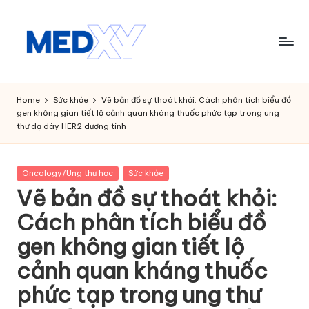
Skip
to
content
M
e
Home
Sức khỏe
Vẽ bản đồ sự thoát khỏi: Cách phân tích biểu đồ
gen không gian tiết lộ cảnh quan kháng thuốc phức tạp trong ung
d
thư dạ dày HER2 dương tính
x
y
Posted
Oncology/Ung thư học
Sức khỏe
in
A
Vẽ bản đồ sự thoát khỏi:
I
Cách phân tích biểu đồ
gen không gian tiết lộ
cảnh quan kháng thuốc
phức tạp trong ung thư