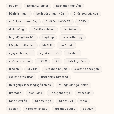
béo phì
Bệnh Alzheimer
Bệnh thận mạn tính
bệnh tim mạch
bệnh động mạch vành
Chăm sóc cấp cứu
chất lượng cuộc sống
Chất ức chế SGLT2
COPD
dinh dưỡng
dấu hiệu sinh học
dịch tễ học
hoạt động thể chất
huyết áp
immunotherapy
liệu pháp miễn dịch
MASLD
metformin
nguy cơ tim mạch
người cao tuổi
nhi khoa
nhồi máu cơ tim
NSCLC
PCI
phân loại rủi ro
rung nhĩ
Suy Tim
Sức khỏe phụ nữ
sức khỏe tim mạch
sức khỏe tâm thần
thử nghiệm lâm sàng
thử nghiệm lâm sàng ngẫu nhiên
thử nghiệm ngẫu nhiên
tim mạch
tiên lượng
Trí tuệ nhân tạo
trầm cảm
tăng huyết áp
Ung thư học
Ung thư vú
viêm
xơ gan
Y học chính xác
đái tháo đường
đột quỵ