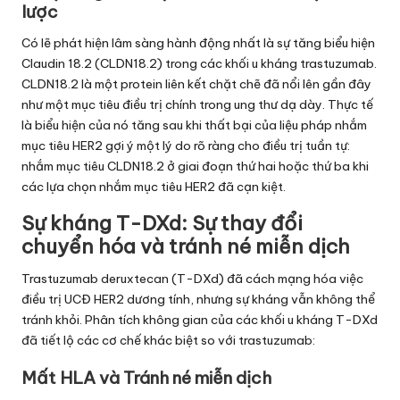
lược
Có lẽ phát hiện lâm sàng hành động nhất là sự tăng biểu hiện
Claudin 18.2 (CLDN18.2) trong các khối u kháng trastuzumab.
CLDN18.2 là một protein liên kết chặt chẽ đã nổi lên gần đây
như một mục tiêu điều trị chính trong ung thư dạ dày. Thực tế
là biểu hiện của nó tăng sau khi thất bại của liệu pháp nhắm
mục tiêu HER2 gợi ý một lý do rõ ràng cho điều trị tuần tự:
nhắm mục tiêu CLDN18.2 ở giai đoạn thứ hai hoặc thứ ba khi
các lựa chọn nhắm mục tiêu HER2 đã cạn kiệt.
Sự kháng T-DXd: Sự thay đổi
chuyển hóa và tránh né miễn dịch
Trastuzumab deruxtecan (T-DXd) đã cách mạng hóa việc
điều trị UCĐ HER2 dương tính, nhưng sự kháng vẫn không thể
tránh khỏi. Phân tích không gian của các khối u kháng T-DXd
đã tiết lộ các cơ chế khác biệt so với trastuzumab:
Mất HLA và Tránh né miễn dịch