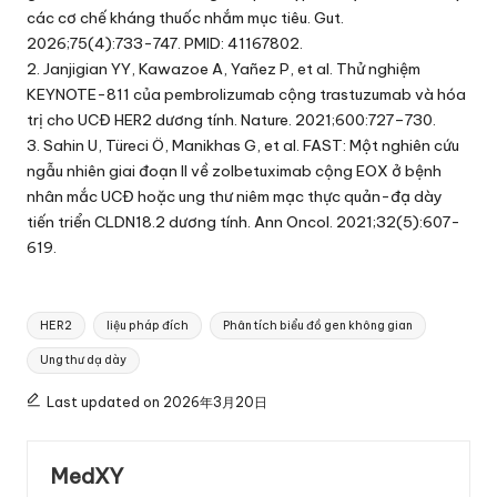
các cơ chế kháng thuốc nhắm mục tiêu. Gut.
2026;75(4):733-747. PMID: 41167802.
2. Janjigian YY, Kawazoe A, Yañez P, et al. Thử nghiệm
KEYNOTE-811 của pembrolizumab cộng trastuzumab và hóa
trị cho UCĐ HER2 dương tính. Nature. 2021;600:727–730.
3. Sahin U, Türeci Ö, Manikhas G, et al. FAST: Một nghiên cứu
ngẫu nhiên giai đoạn II về zolbetuximab cộng EOX ở bệnh
nhân mắc UCĐ hoặc ung thư niêm mạc thực quản-đạ dày
tiến triển CLDN18.2 dương tính. Ann Oncol. 2021;32(5):607-
619.
Tags:
HER2
liệu pháp đích
Phân tích biểu đồ gen không gian
Ung thư dạ dày
Last updated on 2026年3月20日
MedXY