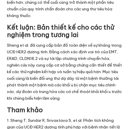
biến hơn, chúng có thể cuối cùng trở thành một phần tiêu
chuẩn của quy trình chẩn đoán cho các ung thư tiêu hóa
kháng thuốc.
Kết luận: Bản thiết kế cho các thử
nghiệm trong tương lai
Sheng et al. đã cung cấp bản đồ toàn diện về sự kháng trong
UCĐ HER2 dương tính. Bằng cách xác định vai trò của EMT,
ERAD, CLDN18.2 và sự tái lập chương trình chuyển hóa,
nghiên cứu này cung cấp cơ sở bằng chứng cần thiết để thiết
kế các thử nghiệm kết hợp và tuần tự hiệu quả hơn. Mục tiêu
cuối cùng là biến đổi ung thư dạ dày từ một bệnh thường tái
phát thành một bệnh mà các khối u bị chặn mục tiêu chính
xác, dự đoán và trung hòa các cơ chế thoát khỏi khối u trước
khi chúng biểu hiện lâm sàng.
Tham khảo
1. Sheng T, Sundar R, Srivastava S, et al. Phân tích không
gian của UCĐ HER2 dương tính phù hợp với bệnh nhân tiết lộ