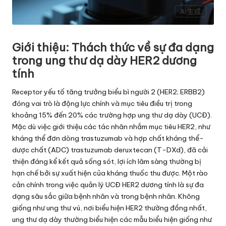
Giới thiệu: Thách thức về sự đa dạng
trong ung thư dạ dày HER2 dương
tính
Receptor yếu tố tăng trưởng biểu bì người 2 (HER2; ERBB2)
đóng vai trò là động lực chính và mục tiêu điều trị trong
khoảng 15% đến 20% các trường hợp ung thư dạ dày (UCĐ).
Mặc dù việc giới thiệu các tác nhân nhắm mục tiêu HER2, như
kháng thể đơn dòng trastuzumab và hợp chất kháng thể-
dược chất (ADC) trastuzumab deruxtecan (T-DXd), đã cải
thiện đáng kể kết quả sống sót, lợi ích lâm sàng thường bị
hạn chế bởi sự xuất hiện của kháng thuốc thu được. Một rào
cản chính trong việc quản lý UCĐ HER2 dương tính là sự đa
dạng sâu sắc giữa bệnh nhân và trong bệnh nhân. Không
giống như ung thư vú, nơi biểu hiện HER2 thường đồng nhất,
ung thư dạ dày thường biểu hiện các mẫu biểu hiện giống như