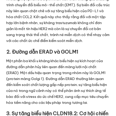
trình chuyển đổi biểu mô-thể chất (EMT). Sự biến đổi cấu trúc
này liên quan chặt chẽ với sự tăng biểu hiện của PD-L1 và
hóa chất CCL2. Kết quả này cho thấy rằng đối với một tập
hợp lớn bệnh nhân, sự kháng trastuzumab không chỉ đơn
giản là mất tín hiệu HER2 mà còn là sự chuyển đổi cơ bản
sang trạng thái thể chất, tránh né miễn dịch có thể nhạy cảm
với các chất ức chế điểm kiểm soát miễn dịch.
2. Đường dẫn ERAD và GOLM1
Một phần ba khối u kháng khác biểu hiện sự kích hoạt của
đường dẫn phân hủy liên quan đến màng lưới nội chất
(ERAD). Một dấu hiệu quan trọng trong nhóm này là GOLM1
(protein màng Golgi 1). Đường dẫn ERAD thường liên quan
đến kiểm soát chất lượng gấp nếp protein; sự tăng biểu hiện
của nó trong ngữ cảnh này có thể phản ánh sự thích ứng tế
bào đối với stress do ức chế HER2, cung cấp mục tiêu chuyển
hóa tiềm năng cho các liệu pháp trong tương lai.
3. Sự tăng biểu hiện CLDN18.2: Cơ hội chiến