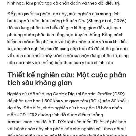
hình học, làm phức tạp cả chẩn đoán và theo dõi điều trị.
Để giải quyết sự phức tạp này, một nghiên cứu mang tính
bước ngoặt vừa được công bố trên
Gut
(Sheng et al., 2026)
đã sử dụng phân tích biểu đồ gen không gian để vượt qua
phương pháp phân tích tổng hợp truyền thống. Bằng cách
kiểm tra các mẫu phù hợp với bệnh nhân trước và sau khi điều
trị, các nhà nghiên cứu đã cung cấp bản đồ độ phân giải cao
về cách các khối u này tránh khỏi sự chặn đứng phân tử, cung
cấp cái nhìn vào thế hệ tiếp theo của y học chính xác.
Thiết kế nghiên cứu: Một cuộc phân
tích sâu không gian
Nghiên cứu đã sử dụng GeoMx Digital Spatial Profiler (DSP)
để phân tích hơn 1.500 khu vực quan tâm (ROIs) trên 30 khối u
dạ dày. Đặc biệt, nhóm nghiên cứu bao gồm 15 bệnh nhân
mắc UCĐ HER2 dương tính đã được điều trị bằng
trastuzumab sau đó là T-DXd khi tiến triển. Thiết kế phù hợp
với bệnh nhân này cho phép các nhà nghiên cứu theo dõi sự
tiến hóa phân tử của các khối u cá nhân dưới áp lực chọn lọc