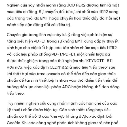
Nghiên cứu này nhấn mạnh rằng UCĐ HER2 dương tính là một
mục tiêu di động. Sự chuyển đổi từ sự chi phối của HER2 sang
các trạng thái do EMT hoặc chuyển hóa thúc đẩy đòi hỏi một
cách tiếp cận động đối với điều trị.
Chuyên gia trong lĩnh vực này lưu ý rằng việc phát hiện sự
tăng biểu hiện PD-L1 trong sự kháng EMT cung cấp lý thuyết
sinh học cho việc kết hợp các tác nhân nhắm mục tiêu HER2
với các liệu pháp chống PD-1/PD-L1, một chiến lược đã
được thử nghiệm trong các thử nghiệm như KEYNOTE-811.
Hơn nữa, việc xác định CLDN18.2 là mục tiêu ‘tiếp theo’ sau
khi thất bại của trastuzumab có thể dẫn đến các giao thức
chuẩn để tái sinh thiết bệnh nhân vào thời điểm tiến triển để
hướng dẫn lựa chọn liệu pháp ADC hoặc kháng thể đơn dòng
tiếp theo.
Tuy nhiên, nghiên cứu cũng nhấn mạnh các hạn chế của các
kỹ thuật chẩn đoán hiện tại. Các sinh thiết tổng hợp tiêu
chuẩn có thể bỏ lỡ các ‘khu vực’ kháng được xác định bởi
GeoMx. Khi các công nghệ phân tích không gian trở nên phổ