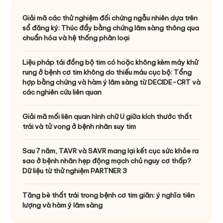
Giải mã các thử nghiệm đối chứng ngẫu nhiên dựa trên
sổ đăng ký: Thúc đẩy bằng chứng lâm sàng thông qua
chuẩn hóa và hệ thống phân loại
Liệu pháp tái đồng bộ tim có hoặc không kèm máy khử
rung ở bệnh cơ tim không do thiếu máu cục bộ: Tổng
hợp bằng chứng và hàm ý lâm sàng từ DECIDE-CRT và
các nghiên cứu liên quan
Giải mã mối liên quan hình chữ U giữa kích thước thất
trái và tử vong ở bệnh nhân suy tim
Sau 7 năm, TAVR và SAVR mang lại kết cục sức khỏe ra
sao ở bệnh nhân hẹp động mạch chủ nguy cơ thấp?
Dữ liệu từ thử nghiệm PARTNER 3
Tăng bè thất trái trong bệnh cơ tim giãn: ý nghĩa tiên
lượng và hàm ý lâm sàng