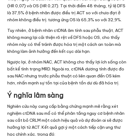
(HR 0,07) và OS (HR 0,27). Tại thời điểm 48 tháng, tỷ lệ DFS
là 37,5% ở bệnh nhân được điều trị ACT so với chưa đạt ở
nhóm không điều trị; tương ứng OS là 65,3% so với 32,9%.
Tuy nhiên, ở bệnh nhân ctDNA âm tính sau phẫu thuật, ACT
không mang lại cải thiện rõ rệt về DFS hoặc OS, cho thấy
nhóm này có thể tránh được hóa trị một cách an toàn mà
không làm ảnh hưởng đến kết cục dài hạn.
Ngược lại, ở nhóm NAC, ACT không cho thấy lợi ích sống còn
bất kể tình trạng MRD. Ngoài ra, ctDNA dương tính được đo
sau NAC nhưng trước phẫu thuật có liên quan đến OS kém
hơn, nhấn mạnh sự tồn tại của bệnh tồn dư dù đã hóa trị.
Ý nghĩa lâm sàng
Nghiên cứu này cung cấp bằng chứng mạnh mẽ rằng xét
nghiệm ctDNA sau mổ có thể phân tầng nguy cơ bệnh nhân
sau cắt bỏ CRLM một cách hiệu quả và dự đoán ai sẽ được
hưởng lợi từ ACT. Kết quả gợi ý một cách tiếp cận ung thư
học chính xác, trong đó: