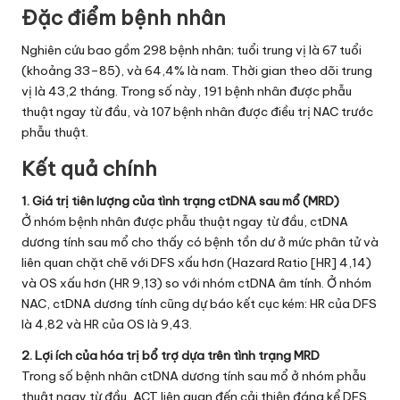
Đặc điểm bệnh nhân
Nghiên cứu bao gồm 298 bệnh nhân; tuổi trung vị là 67 tuổi
(khoảng 33–85), và 64,4% là nam. Thời gian theo dõi trung
vị là 43,2 tháng. Trong số này, 191 bệnh nhân được phẫu
thuật ngay từ đầu, và 107 bệnh nhân được điều trị NAC trước
phẫu thuật.
Kết quả chính
1. Giá trị tiên lượng của tình trạng ctDNA sau mổ (MRD)
Ở nhóm bệnh nhân được phẫu thuật ngay từ đầu, ctDNA
dương tính sau mổ cho thấy có bệnh tồn dư ở mức phân tử và
liên quan chặt chẽ với DFS xấu hơn (Hazard Ratio [HR] 4,14)
và OS xấu hơn (HR 9,13) so với nhóm ctDNA âm tính. Ở nhóm
NAC, ctDNA dương tính cũng dự báo kết cục kém: HR của DFS
là 4,82 và HR của OS là 9,43.
2. Lợi ích của hóa trị bổ trợ dựa trên tình trạng MRD
Trong số bệnh nhân ctDNA dương tính sau mổ ở nhóm phẫu
thuật ngay từ đầu, ACT liên quan đến cải thiện đáng kể DFS