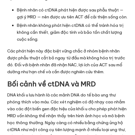
Bệnh nhân có ctDNA phát hiện được sau phẫu thuật —
gợi ý MRD — nên được ưu tiên ACT để cải thiện sống còn.
Bệnh nhân không phát hiện ctDNA có thể tránh hóa trị
không cần thiết, giảm độc tính và bảo tồn chất lượng
cuộc sống.
Các phát hiện này đặc biệt vững chắc ở nhóm bệnh nhân
được phẫu thuật cắt bỏ ngay từ đầu mà không hóa trị trước
đó. Đối với bệnh nhân đã nhận NAC, lợi ích của ACT sau mổ
dường như hạn chế và cần được nghiên cứu thêm.
Bối cảnh về ctDNA và MRD
DNA khối u lưu hành là các mảnh DNA do tế bào ung thư
phóng thích vào máu. Các xét nghiệm có độ nhạy cao nhắm
vào các đột biến gen đặc hiệu của khối u cho phép phát hiện
MRD vốn không thể nhận thấy trên hình ảnh học và mô bệnh
học thông thường. Ngày càng có nhiều bằng chứng ủng hộ
ctDNA như một công cụ tiên lượng mạnh ở nhiều loại ung thư,