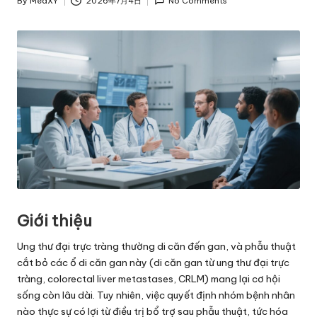
By
MedXY
2026年7月4日
No Comments
Posted
by
Giới thiệu
Ung thư đại trực tràng thường di căn đến gan, và phẫu thuật
cắt bỏ các ổ di căn gan này (di căn gan từ ung thư đại trực
tràng, colorectal liver metastases, CRLM) mang lại cơ hội
sống còn lâu dài. Tuy nhiên, việc quyết định nhóm bệnh nhân
nào thực sự có lợi từ điều trị bổ trợ sau phẫu thuật, tức hóa