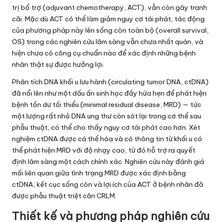
trị bổ trợ (adjuvant chemotherapy, ACT), vẫn còn gây tranh
cãi. Mặc dù ACT có thể làm giảm nguy cơ tái phát, tác động
của phương pháp này lên sống còn toàn bộ (overall survival,
OS) trong các nghiên cứu lâm sàng vẫn chưa nhất quán, và
hiện chưa có công cụ chuẩn nào để xác định những bệnh
nhân thật sự được hưởng lợi.
Phân tích DNA khối u lưu hành (circulating tumor DNA, ctDNA)
đã nổi lên như một dấu ấn sinh học đầy hứa hẹn để phát hiện
bệnh tồn dư tối thiểu (minimal residual disease, MRD) — tức
một lượng rất nhỏ DNA ung thư còn sót lại trong cơ thể sau
phẫu thuật, có thể cho thấy nguy cơ tái phát cao hơn. Xét
nghiệm ctDNA được cá thể hóa và có thông tin từ khối u có
thể phát hiện MRD với độ nhạy cao, từ đó hỗ trợ ra quyết
định lâm sàng một cách chính xác. Nghiên cứu này đánh giá
mối liên quan giữa tình trạng MRD được xác định bằng
ctDNA, kết cục sống còn và lợi ích của ACT ở bệnh nhân đã
được phẫu thuật triệt căn CRLM.
Thiết kế và phương pháp nghiên cứu