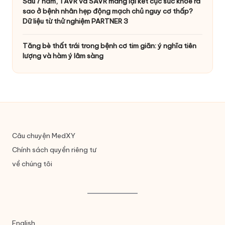
Sau 7 năm, TAVR và SAVR mang lại kết cục sức khỏe ra
sao ở bệnh nhân hẹp động mạch chủ nguy cơ thấp?
Dữ liệu từ thử nghiệm PARTNER 3
Tăng bè thất trái trong bệnh cơ tim giãn: ý nghĩa tiên
lượng và hàm ý lâm sàng
Câu chuyện MedXY
Chính sách quyền riêng tư
về chúng tôi
English