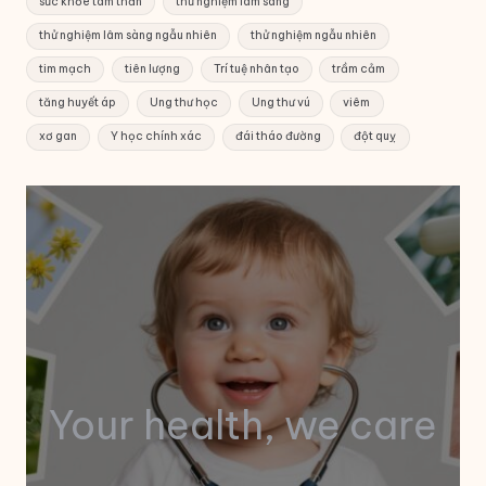
sức khỏe tâm thần
thử nghiệm lâm sàng
thử nghiệm lâm sàng ngẫu nhiên
thử nghiệm ngẫu nhiên
tim mạch
tiên lượng
Trí tuệ nhân tạo
trầm cảm
tăng huyết áp
Ung thư học
Ung thư vú
viêm
xơ gan
Y học chính xác
đái tháo đường
đột quỵ
Your health, we care