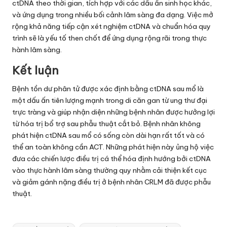
ctDNA theo thời gian, tích hợp với các dấu ấn sinh học khác,
và ứng dụng trong nhiều bối cảnh lâm sàng đa dạng. Việc mở
rộng khả năng tiếp cận xét nghiệm ctDNA và chuẩn hóa quy
trình sẽ là yếu tố then chốt để ứng dụng rộng rãi trong thực
hành lâm sàng.
Kết luận
Bệnh tồn dư phân tử được xác định bằng ctDNA sau mổ là
một dấu ấn tiên lượng mạnh trong di căn gan từ ung thư đại
trực tràng và giúp nhận diện những bệnh nhân được hưởng lợi
từ hóa trị bổ trợ sau phẫu thuật cắt bỏ. Bệnh nhân không
phát hiện ctDNA sau mổ có sống còn dài hạn rất tốt và có
thể an toàn không cần ACT. Những phát hiện này ủng hộ việc
đưa các chiến lược điều trị cá thể hóa định hướng bởi ctDNA
vào thực hành lâm sàng thường quy nhằm cải thiện kết cục
và giảm gánh nặng điều trị ở bệnh nhân CRLM đã được phẫu
thuật.
Tags: