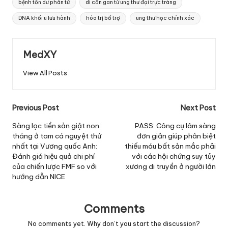
bệnh tồn dư phân tử
di căn gan từ ung thư đại trực tràng
DNA khối u lưu hành
hóa trị bổ trợ
ung thư học chính xác
MedXY
View All Posts
Post
Previous Post
Next Post
navigation
Sàng lọc tiền sản giật non
PASS: Công cụ lâm sàng
tháng ở tam cá nguyệt thứ
đơn giản giúp phân biệt
nhất tại Vương quốc Anh:
thiếu máu bất sản mắc phải
Đánh giá hiệu quả chi phí
với các hội chứng suy tủy
của chiến lược FMF so với
xương di truyền ở người lớn
hướng dẫn NICE
Comments
No comments yet. Why don’t you start the discussion?