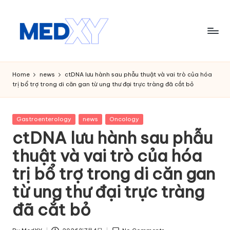
Skip
to
content
M
e
Home
news
ctDNA lưu hành sau phẫu thuật và vai trò của hóa
trị bổ trợ trong di căn gan từ ung thư đại trực tràng đã cắt bỏ
d
x
Posted
Gastroenterology
news
Oncology
y
in
ctDNA lưu hành sau phẫu
A
thuật và vai trò của hóa
I
trị bổ trợ trong di căn gan
từ ung thư đại trực tràng
đã cắt bỏ