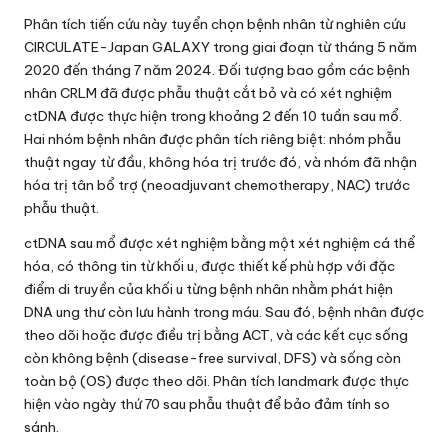
Phân tích tiến cứu này tuyển chọn bệnh nhân từ nghiên cứu
CIRCULATE-Japan GALAXY trong giai đoạn từ tháng 5 năm
2020 đến tháng 7 năm 2024. Đối tượng bao gồm các bệnh
nhân CRLM đã được phẫu thuật cắt bỏ và có xét nghiệm
ctDNA được thực hiện trong khoảng 2 đến 10 tuần sau mổ.
Hai nhóm bệnh nhân được phân tích riêng biệt: nhóm phẫu
thuật ngay từ đầu, không hóa trị trước đó, và nhóm đã nhận
hóa trị tân bổ trợ (neoadjuvant chemotherapy, NAC) trước
phẫu thuật.
ctDNA sau mổ được xét nghiệm bằng một xét nghiệm cá thể
hóa, có thông tin từ khối u, được thiết kế phù hợp với đặc
điểm di truyền của khối u từng bệnh nhân nhằm phát hiện
DNA ung thư còn lưu hành trong máu. Sau đó, bệnh nhân được
theo dõi hoặc được điều trị bằng ACT, và các kết cục sống
còn không bệnh (disease-free survival, DFS) và sống còn
toàn bộ (OS) được theo dõi. Phân tích landmark được thực
hiện vào ngày thứ 70 sau phẫu thuật để bảo đảm tính so
sánh.