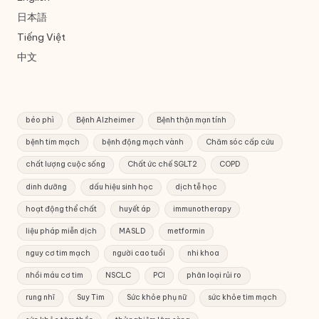
日本語
Tiếng Việt
中文
béo phì
Bệnh Alzheimer
Bệnh thận mạn tính
bệnh tim mạch
bệnh động mạch vành
Chăm sóc cấp cứu
chất lượng cuộc sống
Chất ức chế SGLT2
COPD
dinh dưỡng
dấu hiệu sinh học
dịch tễ học
hoạt động thể chất
huyết áp
immunotherapy
liệu pháp miễn dịch
MASLD
metformin
nguy cơ tim mạch
người cao tuổi
nhi khoa
nhồi máu cơ tim
NSCLC
PCI
phân loại rủi ro
rung nhĩ
Suy Tim
Sức khỏe phụ nữ
sức khỏe tim mạch