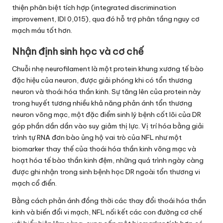
thiện phân biệt tích hợp (integrated discrimination
improvement, IDI 0,015), qua đó hỗ trợ phân tầng nguy cơ
mạch máu tốt hơn.
Nhận định sinh học và cơ chế
Chuỗi nhẹ neurofilament là một protein khung xương tế bào
đặc hiệu của neuron, được giải phóng khi có tổn thương
neuron và thoái hóa thần kinh. Sự tăng lên của protein này
trong huyết tương nhiều khả năng phản ánh tổn thương
neuron võng mạc, một đặc điểm sinh lý bệnh cốt lõi của DR
góp phần dần dần vào suy giảm thị lực. Vị trí hóa bằng giải
trình tự RNA đơn bào ủng hộ vai trò của NFL như một
biomarker thay thế của thoái hóa thần kinh võng mạc và
hoạt hóa tế bào thần kinh đệm, những quá trình ngày càng
được ghi nhận trong sinh bệnh học DR ngoài tổn thương vi
mạch cổ điển.
Bằng cách phản ánh đồng thời các thay đổi thoái hóa thần
kinh và biến đổi vi mạch, NFL nối kết các con đường cơ chế