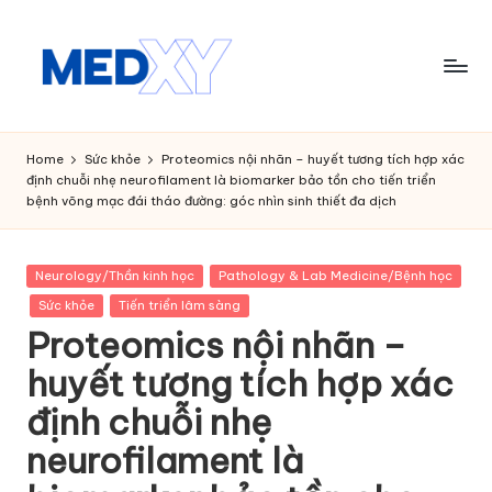
Skip
to
content
M
e
Home
Sức khỏe
Proteomics nội nhãn – huyết tương tích hợp xác
định chuỗi nhẹ neurofilament là biomarker bảo tồn cho tiến triển
d
bệnh võng mạc đái tháo đường: góc nhìn sinh thiết đa dịch
x
y
Posted
Neurology/Thần kinh học
Pathology & Lab Medicine/Bệnh học
in
A
Sức khỏe
Tiến triển lâm sàng
Proteomics nội nhãn –
I
huyết tương tích hợp xác
định chuỗi nhẹ
neurofilament là