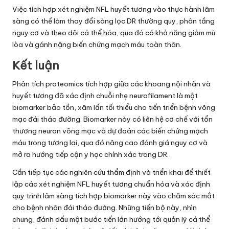
Việc tích hợp xét nghiệm NFL huyết tương vào thực hành lâm
sàng có thể làm thay đổi sàng lọc DR thường quy, phân tầng
nguy cơ và theo dõi cá thể hóa, qua đó có khả năng giảm mù
lòa và gánh nặng biến chứng mạch máu toàn thân.
Kết luận
Phân tích proteomics tích hợp giữa các khoang nội nhãn và
huyết tương đã xác định chuỗi nhẹ neurofilament là một
biomarker bảo tồn, xâm lấn tối thiểu cho tiến triển bệnh võng
mạc đái tháo đường. Biomarker này có liên hệ cơ chế với tổn
thương neuron võng mạc và dự đoán các biến chứng mạch
máu trong tương lai, qua đó nâng cao đánh giá nguy cơ và
mở ra hướng tiếp cận y học chính xác trong DR.
Cần tiếp tục các nghiên cứu thẩm định và triển khai để thiết
lập các xét nghiệm NFL huyết tương chuẩn hóa và xác định
quy trình lâm sàng tích hợp biomarker này vào chăm sóc mắt
cho bệnh nhân đái tháo đường. Những tiến bộ này, nhìn
chung, đánh dấu một bước tiến lớn hướng tới quản lý cá thể