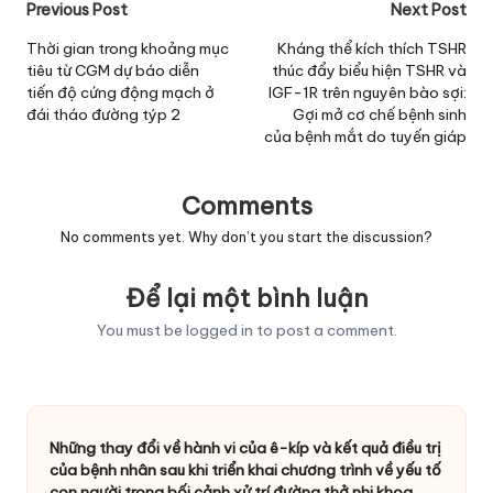
Post
Previous Post
Next Post
navigation
Thời gian trong khoảng mục
Kháng thể kích thích TSHR
tiêu từ CGM dự báo diễn
thúc đẩy biểu hiện TSHR và
tiến độ cứng động mạch ở
IGF-1R trên nguyên bào sợi:
đái tháo đường týp 2
Gợi mở cơ chế bệnh sinh
của bệnh mắt do tuyến giáp
Comments
No comments yet. Why don’t you start the discussion?
Để lại một bình luận
You must be
logged in
to post a comment.
Những thay đổi về hành vi của ê-kíp và kết quả điều trị
của bệnh nhân sau khi triển khai chương trình về yếu tố
con người trong bối cảnh xử trí đường thở nhi khoa