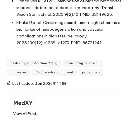
Goncalves RC et al. Combination of plasma biomarkers
improves detection of diabetic retinopathy. Transl
Vision Sci Technol. 2020;9(2):10. PMID: 32149625.
Khalid U et al. Circulating neurofilament light chain as a
biomarker of neurodegeneration and vascular
complications in diabetes. Neurology.
2023;100(12):e1259-e1270. PMID: 36721241.
Tags:
bệnh võng mạc đái tháo đường
biến chứng mạch máu
biomarker
Chuỗi nhẹ Neurofilament
proteomics
Last updated on 2026年7月1日
MedXY
View All Posts