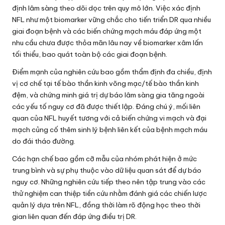
định lâm sàng theo dõi dọc trên quy mô lớn. Việc xác định
NFL như một biomarker vững chắc cho tiến triển DR qua nhiều
giai đoạn bệnh và các biến chứng mạch máu đáp ứng một
nhu cầu chưa được thỏa mãn lâu nay về biomarker xâm lấn
tối thiểu, bao quát toàn bộ các giai đoạn bệnh.
Điểm mạnh của nghiên cứu bao gồm thẩm định đa chiều, định
vị cơ chế tại tế bào thần kinh võng mạc/tế bào thần kinh
đệm, và chứng minh giá trị dự báo lâm sàng gia tăng ngoài
các yếu tố nguy cơ đã được thiết lập. Đáng chú ý, mối liên
quan của NFL huyết tương với cả biến chứng vi mạch và đại
mạch củng cố thêm sinh lý bệnh liên kết của bệnh mạch máu
do đái tháo đường.
Các hạn chế bao gồm cỡ mẫu của nhóm phát hiện ở mức
trung bình và sự phụ thuộc vào dữ liệu quan sát để dự báo
nguy cơ. Những nghiên cứu tiếp theo nên tập trung vào các
thử nghiệm can thiệp tiền cứu nhằm đánh giá các chiến lược
quản lý dựa trên NFL, đồng thời làm rõ động học theo thời
gian liên quan đến đáp ứng điều trị DR.