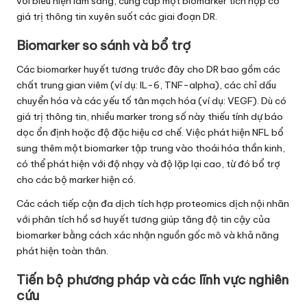
với biểu hiện lâm sàng, cung cấp một biomarker tích hợp có
giá trị thông tin xuyên suốt các giai đoạn DR.
Biomarker so sánh và bổ trợ
Các biomarker huyết tương trước đây cho DR bao gồm các
chất trung gian viêm (ví dụ: IL-6, TNF-alpha), các chỉ dấu
chuyển hóa và các yếu tố tân mạch hóa (ví dụ: VEGF). Dù có
giá trị thông tin, nhiều marker trong số này thiếu tính dự báo
dọc ổn định hoặc độ đặc hiệu cơ chế. Việc phát hiện NFL bổ
sung thêm một biomarker tập trung vào thoái hóa thần kinh,
có thể phát hiện với độ nhạy và độ lặp lại cao, từ đó bổ trợ
cho các bộ marker hiện có.
Các cách tiếp cận đa dịch tích hợp proteomics dịch nội nhãn
với phân tích hồ sơ huyết tương giúp tăng độ tin cậy của
biomarker bằng cách xác nhận nguồn gốc mô và khả năng
phát hiện toàn thân.
Tiến bộ phương pháp và các lĩnh vực nghiên
cứu