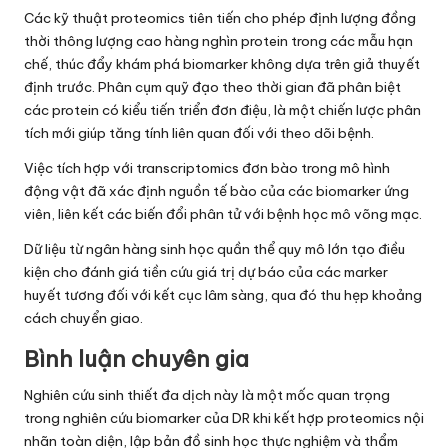
Các kỹ thuật proteomics tiên tiến cho phép định lượng đồng
thời thông lượng cao hàng nghìn protein trong các mẫu hạn
chế, thúc đẩy khám phá biomarker không dựa trên giả thuyết
định trước. Phân cụm quỹ đạo theo thời gian đã phân biệt
các protein có kiểu tiến triển đơn điệu, là một chiến lược phân
tích mới giúp tăng tính liên quan đối với theo dõi bệnh.
Việc tích hợp với transcriptomics đơn bào trong mô hình
động vật đã xác định nguồn tế bào của các biomarker ứng
viên, liên kết các biến đổi phân tử với bệnh học mô võng mạc.
Dữ liệu từ ngân hàng sinh học quần thể quy mô lớn tạo điều
kiện cho đánh giá tiền cứu giá trị dự báo của các marker
huyết tương đối với kết cục lâm sàng, qua đó thu hẹp khoảng
cách chuyển giao.
Bình luận chuyên gia
Nghiên cứu sinh thiết đa dịch này là một mốc quan trọng
trong nghiên cứu biomarker của DR khi kết hợp proteomics nội
nhãn toàn diện, lập bản đồ sinh học thực nghiệm và thẩm