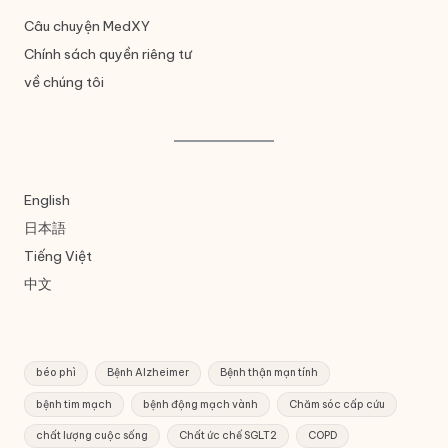
Câu chuyện MedXY
Chính sách quyền riêng tư
về chúng tôi
English
日本語
Tiếng Việt
中文
béo phì
Bệnh Alzheimer
Bệnh thận mạn tính
bệnh tim mạch
bệnh động mạch vành
Chăm sóc cấp cứu
chất lượng cuộc sống
Chất ức chế SGLT2
COPD