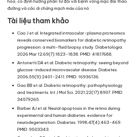
hóa, có định hướng phân tử đối với bệnh võng mạc đái tháo
đường và các di chứng mạch máu của nó.
Tài liệu tham khảo
Cao J et al. Integrated intraocular-plasma proteomics
reveals conserved biomarkers for diabetic retinopathy
progression: a multi-fluid biopsy study. Diabetologia.
2026 Mar 12;69(7):1823-1838. PMID: 41817688.
Antonetti DA et al. Diabetic retinopathy: seeing beyond
glucose-induced microvascular disease. Diabetes.
2006;55(9):2401-2411. PMID: 16936136.
Gao BB et al. Diabetic retinopathy: pathophysiology
and treatments. Int J Mol Sci. 2021;22(17):8907. PMID:
34579265.
Barber AJ et al. Neural apoptosis in the retina during
experimental and human diabetes: evidence for
neurodegeneration. Diabetes. 1998;47(4):463-469.
PMID: 9503343.