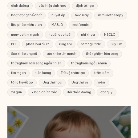
dinh dưỡng
dấu hiệu sinh học
dịch tễ học
hoạt động thể chất
huyết áp
học máy
immunotherapy
liệu pháp miễn dịch
MASLD
metformin
nguy cơ tim mạch
người cao tuổi
nhi khoa
NSCLC
PCI
phân loại rủi ro
rung nhĩ
semaglutide
Suy Tim
Sức khỏe phụ nữ
sức khỏe tim mạch
thử nghiệm lâm sàng
thử nghiệm lâm sàng ngẫu nhiên
thử nghiệm ngẫu nhiên
tim mạch
tiên lượng
Trí tuệ nhân tạo
trầm cảm
tăng huyết áp
Ung thư học
Ung thư vú
viêm
xơ gan
Y học chính xác
đái tháo đường
đột quỵ