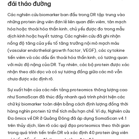
đái tháo đường
Các nghiên cứu biomarker ban đầu trong DR tập trung vào
những protein ứng viên đơn lẻ liên quan đến viêm, tân mạch
hóa hoặc thoái hóa thần kinh, chủ yếu được đo trong mẫu
dịch kính hoặc huyết tương. Các nghiên cứu đã ghi nhận
nồng độ tăng của yếu tố tăng trưởng nội mô mạch máu
(vascular endothelial growth factor, VEGF), các cytokine
tiền viêm và các dấu ấn thoái hóa thần kinh, có tương quan
với mức độ nặng của DR. Tuy nhiên, các bộ protein được xác
nhận theo dõi dọc và có sự tương đồng giữa các mô vẫn
chưa được xác định rõ.
Sự xuất hiện của các nền tảng proteomics thông lượng cao
như SomaScan đã thúc đẩy nhanh quá trình phát hiện các
chữ ký biomarker toàn diện bằng cách định lượng đồng thời
hàng nghìn protein từ thể tích mẫu hạn chế. Ví dụ, Nghiên cứu
Đa ômics về DR ở Quảng Đông đã áp dụng SomaScan v4.1
trên thủy dịch, làm rõ các quỹ đạo proteomics theo thời gian
trong quá trình tiến triển DR và xác định 40 protein ứng viên