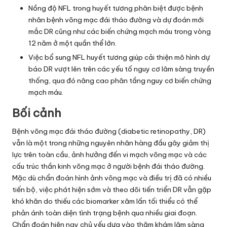
Nồng độ NFL trong huyết tương phân biệt được bệnh
nhân bệnh võng mạc đái tháo đường và dự đoán mới
mắc DR cũng như các biến chứng mạch máu trong vòng
12 năm ở một quần thể lớn.
Việc bổ sung NFL huyết tương giúp cải thiện mô hình dự
báo DR vượt lên trên các yếu tố nguy cơ lâm sàng truyền
thống, qua đó nâng cao phân tầng nguy cơ biến chứng
mạch máu.
Bối cảnh
Bệnh võng mạc đái tháo đường (diabetic retinopathy, DR)
vẫn là một trong những nguyên nhân hàng đầu gây giảm thị
lực trên toàn cầu, ảnh hưởng đến vi mạch võng mạc và các
cấu trúc thần kinh võng mạc ở người bệnh đái tháo đường.
Mặc dù chẩn đoán hình ảnh võng mạc và điều trị đã có nhiều
tiến bộ, việc phát hiện sớm và theo dõi tiến triển DR vẫn gặp
khó khăn do thiếu các biomarker xâm lấn tối thiểu có thể
phản ánh toàn diện tình trạng bệnh qua nhiều giai đoạn.
Chẩn đoán hiện nay chủ yếu dựa vào thăm khám lâm sàng