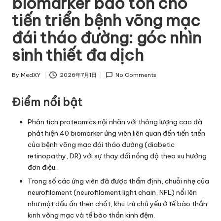
biomarker bảo tồn cho
tiến triển bệnh võng mạc
đái tháo đường: góc nhìn
sinh thiết đa dịch
By
MedXY
2026年7月1日
No Comments
Posted
by
Điểm nổi bật
Phân tích proteomics nội nhãn với thông lượng cao đã
phát hiện 40 biomarker ứng viên liên quan đến tiến triển
của bệnh võng mạc đái tháo đường (diabetic
retinopathy, DR) với sự thay đổi nồng độ theo xu hướng
đơn điệu.
Trong số các ứng viên đã được thẩm định, chuỗi nhẹ của
neurofilament (neurofilament light chain, NFL) nổi lên
như một dấu ấn then chốt, khu trú chủ yếu ở tế bào thần
kinh võng mạc và tế bào thần kinh đệm.