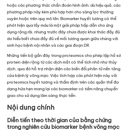
hoặc các phương thức chẩn đoán hình ảnh; dù hiệu quả, các
phương pháp này kém phù hợp hơn cho sàng lọc thường
xuyên hoặc trên quy mô lớn. Biomarker huyết tương có thể
phát hiện qua lấy máu là một giải pháp hấp dẫn cho ứng
dụng rộng rãi, nhưng trước đây chưa được khai thác đầy đủ
do hiểu biết chưa đầy đủ về mối tương quan giữa chúng với
sinh học bệnh nội nhãn và các giai đoạn DR.
Những tiến bộ gần đây trong proteomics cho phép lập hồ sơ
protein diện rộng từ các dịch mắt có thể tích nhỏ như thủy
dịch, qua đó hỗ trợ nhận diện các biến đổi phân tử nền tảng
của bệnh lý võng mạc. Việc tích hợp các phát hiện này với
proteomics huyết tương và thẩm định trên các quần thể đa
dạng hứa hẹn mang lại các biomarker có tiềm năng chuyển
giao cho sử dụng lâm sàng thực tiễn.
Nội dung chính
Diễn tiến theo thời gian của bằng chứng
trong nghiên cứu biomarker bệnh võng mạc