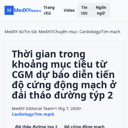
Trang
Tin
Ngôn
MedXY
M
Video
News
chủ
tức
ngữ
MedXY AI
/
Tin tức MedXY
/
Chuyên mục
:
Cardiology/Tim mạch
Thời gian trong
khoảng mục tiêu từ
CGM dự báo diễn tiến
độ cứng động mạch ở
đái tháo đường týp 2
MedXY Editorial Team
•
1 thg 7, 2026
•
Cardiology/Tim mạch
đái tháo đường typ 2
Độ cứng động mạch