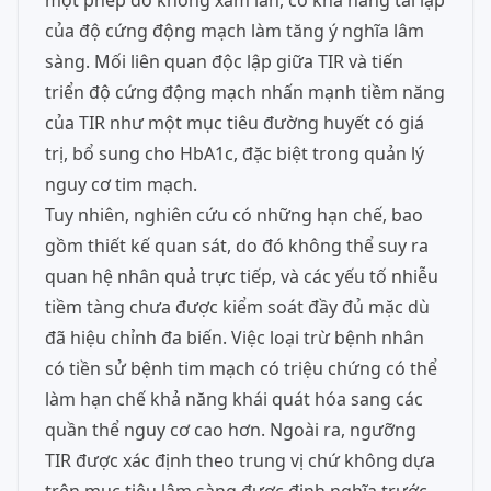
một phép đo không xâm lấn, có khả năng tái lập
của độ cứng động mạch làm tăng ý nghĩa lâm
sàng. Mối liên quan độc lập giữa TIR và tiến
triển độ cứng động mạch nhấn mạnh tiềm năng
của TIR như một mục tiêu đường huyết có giá
trị, bổ sung cho HbA1c, đặc biệt trong quản lý
nguy cơ tim mạch.
Tuy nhiên, nghiên cứu có những hạn chế, bao
gồm thiết kế quan sát, do đó không thể suy ra
quan hệ nhân quả trực tiếp, và các yếu tố nhiễu
tiềm tàng chưa được kiểm soát đầy đủ mặc dù
đã hiệu chỉnh đa biến. Việc loại trừ bệnh nhân
có tiền sử bệnh tim mạch có triệu chứng có thể
làm hạn chế khả năng khái quát hóa sang các
quần thể nguy cơ cao hơn. Ngoài ra, ngưỡng
TIR được xác định theo trung vị chứ không dựa