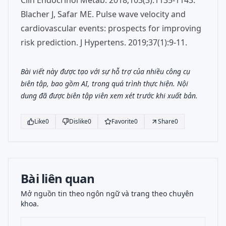
Clin Endocrinol Metab. 2018;103(3):1135-1143.
Blacher J, Safar ME. Pulse wave velocity and
cardiovascular events: prospects for improving
risk prediction. J Hypertens. 2019;37(1):9-11.
Bài viết này được tạo với sự hỗ trợ của nhiều công cụ
biên tập, bao gồm AI, trong quá trình thực hiện. Nội
dung đã được biên tập viên xem xét trước khi xuất bản.
Like
0
Dislike
0
Favorite
0
Share
0
Bài liên quan
Mở nguồn tin theo ngôn ngữ và trang theo chuyên
khoa.