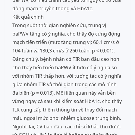
baPWV, có hiệu chỉnh các yếu tố nguy cơ xơ vữa
động mạch truyền thống và HbA1c.
Kết quả chính
Trong suốt thời gian nghiên cứu, trung vị
baPWV tăng có ý nghĩa, cho thấy độ cứng động
mạch tiến triển (mức tăng trung vị: 60,1 cm/s ở
104 tuần và 130,3 cm/s ở 260 tuần; p < 0,001).
Đáng chú ý, bệnh nhân có TIR ban đầu cao hơn
cho thấy tiến triển baPWV ít hơn có ý nghĩa so
với nhóm TIR thấp hơn, với tương tác có ý nghĩa
giữa nhóm TIR và thời gian trong các mô hình
đa biến (p = 0,013). Mối liên quan này vẫn bền
vững ngay cả sau khi kiểm soát HbA1c, cho thấy
TIR cung cấp thêm thông tin về thay đổi mạch
máu ngoài mức phơi nhiễm glucose trung bình.
Ngược lại, CV ban đầu, các chỉ số khác thu được