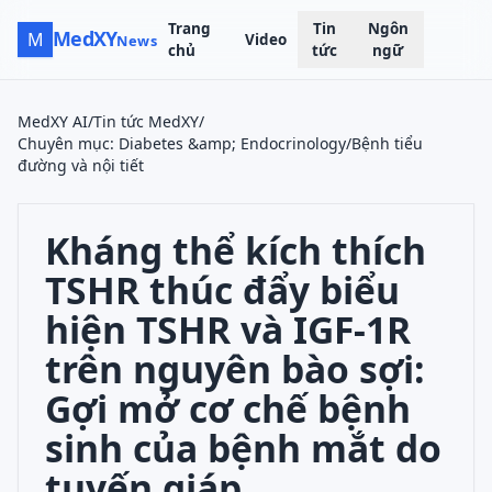
Trang
Tin
Ngôn
MedXY
M
Video
News
chủ
tức
ngữ
MedXY AI
/
Tin tức MedXY
/
Chuyên mục
:
Diabetes &amp; Endocrinology/Bệnh tiểu
đường và nội tiết
Kháng thể kích thích
TSHR thúc đẩy biểu
hiện TSHR và IGF-1R
trên nguyên bào sợi:
Gợi mở cơ chế bệnh
sinh của bệnh mắt do
tuyến giáp