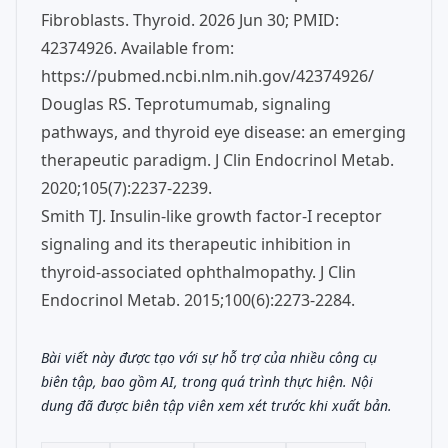
Fibroblasts. Thyroid. 2026 Jun 30; PMID:
42374926. Available from:
https://pubmed.ncbi.nlm.nih.gov/42374926/
Douglas RS. Teprotumumab, signaling
pathways, and thyroid eye disease: an emerging
therapeutic paradigm. J Clin Endocrinol Metab.
2020;105(7):2237-2239.
Smith TJ. Insulin-like growth factor-I receptor
signaling and its therapeutic inhibition in
thyroid-associated ophthalmopathy. J Clin
Endocrinol Metab. 2015;100(6):2273-2284.
Bài viết này được tạo với sự hỗ trợ của nhiều công cụ
biên tập, bao gồm AI, trong quá trình thực hiện. Nội
dung đã được biên tập viên xem xét trước khi xuất bản.