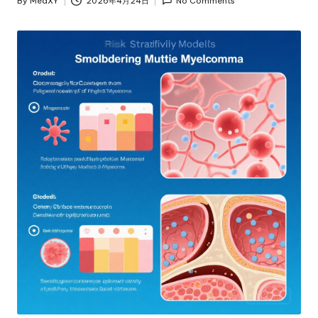
By
MedXY
2026年4月24日
No Comments
Posted
by