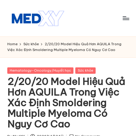
Skip
to
content
M
e
Home
Sức khỏe
2/20/20 Model Hiệu Quả Hơn AQUILA Trong
Việc Xác Định Smoldering Multiple Myeloma Có Nguy Cơ Cao
d
x
Posted
Hematology-Oncology/Huyết học
Sức khỏe
y
in
2/20/20 Model Hiệu Quả
A
Hơn AQUILA Trong Việc
I
Xác Định Smoldering
Multiple Myeloma Có
Nguy Cơ Cao