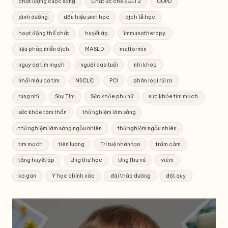
chất lượng cuộc sống
Chất ức chế SGLT2
COPD
dinh dưỡng
dấu hiệu sinh học
dịch tễ học
hoạt động thể chất
huyết áp
immunotherapy
liệu pháp miễn dịch
MASLD
metformin
nguy cơ tim mạch
người cao tuổi
nhi khoa
nhồi máu cơ tim
NSCLC
PCI
phân loại rủi ro
rung nhĩ
Suy Tim
Sức khỏe phụ nữ
sức khỏe tim mạch
sức khỏe tâm thần
thử nghiệm lâm sàng
thử nghiệm lâm sàng ngẫu nhiên
thử nghiệm ngẫu nhiên
tim mạch
tiên lượng
Trí tuệ nhân tạo
trầm cảm
tăng huyết áp
Ung thư học
Ung thư vú
viêm
xơ gan
Y học chính xác
đái tháo đường
đột quỵ