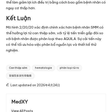
thể làm giảm lợi ích điều trị bằng cách bao gồm bệnh nhân có
nguy cơ thấp hơn.
Kết Luận
Mô hình 2/20/20 xác định chính xác hơn bệnh nhân SMM có
thể hưởng lợi từ can thiệp sớm, với tỷ lệ tiến triển gấp đôi so
với bệnh nhân được phân loại theo AQUILA. Sự cải tiến này
có thể tối ưu hóa việc phân bổ nguồn lực và thiết kế thử
nghiệm.
Tags:
Can thiệp sớm
hematologie
phân loại rủi ro
冒烟型多发性骨髓瘤
Last updated on 2026年4月24日
MedXY
View All Posts