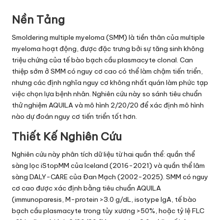
Nền Tảng
Smoldering multiple myeloma (SMM) là tiền thân của multiple
myeloma hoạt động, được đặc trưng bởi sự tăng sinh không
triệu chứng của tế bào bạch cầu plasmacyte clonal. Can
thiệp sớm ở SMM có nguy cơ cao có thể làm chậm tiến triển,
nhưng các định nghĩa nguy cơ không nhất quán làm phức tạp
việc chọn lựa bệnh nhân. Nghiên cứu này so sánh tiêu chuẩn
thử nghiệm AQUILA và mô hình 2/20/20 để xác định mô hình
nào dự đoán nguy cơ tiến triển tốt hơn.
Thiết Kế Nghiên Cứu
Nghiên cứu này phân tích dữ liệu từ hai quần thể: quần thể
sàng lọc iStopMM của Iceland (2016-2021) và quần thể lâm
sàng DALY-CARE của Đan Mạch (2002-2025). SMM có nguy
cơ cao được xác định bằng tiêu chuẩn AQUILA
(immunoparesis, M-protein >3.0 g/dL, isotype IgA, tế bào
bạch cầu plasmacyte trong tủy xương >50%, hoặc tỷ lệ FLC