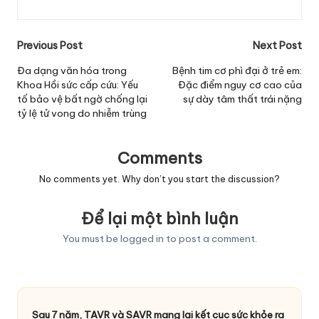
Post
Previous Post
Next Post
navigation
Đa dạng văn hóa trong
Bệnh tim cơ phì đại ở trẻ em:
Khoa Hồi sức cấp cứu: Yếu
Đặc điểm nguy cơ cao của
tố bảo vệ bất ngờ chống lại
sự dày tâm thất trái nặng
tỷ lệ tử vong do nhiễm trùng
Comments
No comments yet. Why don’t you start the discussion?
Để lại một bình luận
You must be
logged in
to post a comment.
Sau 7 năm, TAVR và SAVR mang lại kết cục sức khỏe ra