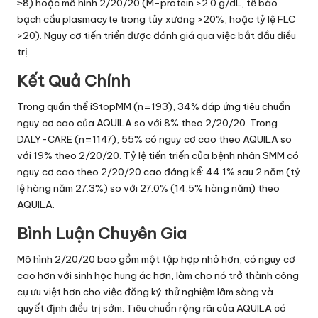
≥8) hoặc mô hình 2/20/20 (M-protein >2.0 g/dL, tế bào
bạch cầu plasmacyte trong tủy xương >20%, hoặc tỷ lệ FLC
>20). Nguy cơ tiến triển được đánh giá qua việc bắt đầu điều
trị.
Kết Quả Chính
Trong quần thể iStopMM (n=193), 34% đáp ứng tiêu chuẩn
nguy cơ cao của AQUILA so với 8% theo 2/20/20. Trong
DALY-CARE (n=1147), 55% có nguy cơ cao theo AQUILA so
với 19% theo 2/20/20. Tỷ lệ tiến triển của bệnh nhân SMM có
nguy cơ cao theo 2/20/20 cao đáng kể: 44.1% sau 2 năm (tỷ
lệ hàng năm 27.3%) so với 27.0% (14.5% hàng năm) theo
AQUILA.
Bình Luận Chuyên Gia
Mô hình 2/20/20 bao gồm một tập hợp nhỏ hơn, có nguy cơ
cao hơn với sinh học hung ác hơn, làm cho nó trở thành công
cụ ưu việt hơn cho việc đăng ký thử nghiệm lâm sàng và
quyết định điều trị sớm. Tiêu chuẩn rộng rãi của AQUILA có