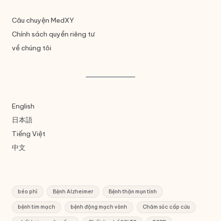
Câu chuyện MedXY
Chính sách quyền riêng tư
về chúng tôi
English
日本語
Tiếng Việt
中文
béo phì
Bệnh Alzheimer
Bệnh thận mạn tính
bệnh tim mạch
bệnh động mạch vành
Chăm sóc cấp cứu