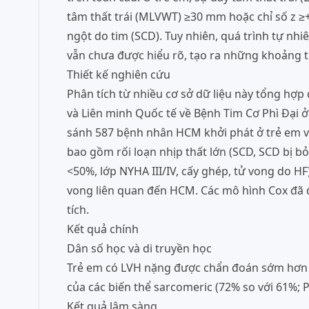
tâm thất trái (MLVWT) ≥30 mm hoặc chỉ số z ≥
ngột do tim (SCD). Tuy nhiên, quá trình tự nh
vẫn chưa được hiểu rõ, tạo ra những khoảng tr
Thiết kế nghiên cứu
Phân tích từ nhiều cơ sở dữ liệu này tổng hợp
và Liên minh Quốc tế về Bệnh Tim Cơ Phì Đại 
sánh 587 bệnh nhân HCM khởi phát ở trẻ em vớ
bao gồm rối loạn nhịp thất lớn (SCD, SCD bị bỏ 
<50%, lớp NYHA III/IV, cấy ghép, tử vong do HF
vong liên quan đến HCM. Các mô hình Cox đã đ
tích.
Kết quả chính
Dân số học và di truyền học
Trẻ em có LVH nặng được chẩn đoán sớm hơn (tru
của các biến thể sarcomeric (72% so với 61%;
Kết quả lâm sàng