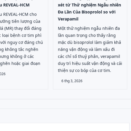
ứu REVEAL-HCM
xét từ Thử nghiệm Ngẫu nhiên
Đa Lần Của Bisoprolol so với
u REVEAL-HCM cho
Verapamil
hưởng tiên lượng của
 lá (MR) thay đổi đáng
Một thử nghiệm ngẫu nhiên đa
c loại bệnh cơ tim phì
lần quan trọng cho thấy rằng
 với nguy cơ đáng chú
mặc dù bisoprolol làm giảm khả
ạng không tắc nghẽn
năng vận động và làm xấu đi
nhưng không ở các
các chỉ số thuỷ phân, verapamil
nghẽn hoặc giai đoạn
duy trì hiệu suất vận động và cải
thiện sự co bóp của cơ tim.
2026
6 thg 3, 2026