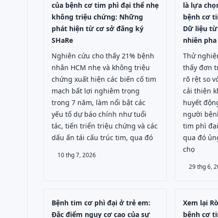
của bệnh cơ tim phì đại thể nhẹ
là lựa chọ
không triệu chứng: Những
bệnh cơ ti
phát hiện từ cơ sở đăng ký
Dữ liệu t
SHaRe
nhiên ph
Nghiên cứu cho thấy 21% bệnh
Thử nghi
nhân HCM nhẹ và không triệu
thấy đơn t
chứng xuất hiện các biến cố tim
rõ rệt so 
mạch bất lợi nghiêm trọng
cải thiện 
trong 7 năm, làm nổi bật các
huyết động
yếu tố dự báo chính như tuổi
người bện
tác, tiến triển triệu chứng và các
tim phì đạ
dấu ấn tái cấu trúc tim, qua đó
qua đó ủng
chọ
10 thg 7, 2026
29 thg 6, 
Bệnh tim cơ phì đại ở trẻ em:
Xem lại Rò
Đặc điểm nguy cơ cao của sự
bệnh cơ ti