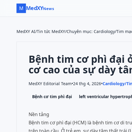
MedXY
M
News
MedXY AI
/
Tin tức MedXY
/
Chuyên mục
:
Cardiology/Tim mạ
Bệnh tim cơ phì đại 
cơ cao của sự dày tâ
MedXY Editorial Team
•
24 thg 4, 2026
•
Cardiology/T
Bệnh cơ tim phì đại
left ventricular hypertrop
Nền tảng
Bệnh tim cơ phì đại (HCM) là bệnh tim cơ di t
trên toàn cầu. Ở trẻ em, sự dày tâm thất trái 