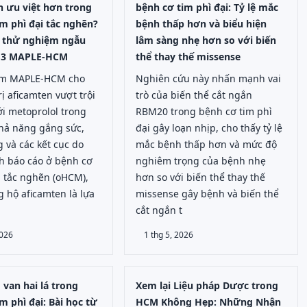
n ưu việt hơn trong
bệnh cơ tim phì đại: Tỷ lệ mắc
m phì đại tắc nghẽn?
bệnh thấp hơn và biểu hiện
ừ thử nghiệm ngẫu
lâm sàng nhẹ hơn so với biến
a 3 MAPLE-HCM
thể thay thế missense
ệm MAPLE-HCM cho
Nghiên cứu này nhấn mạnh vai
rị aficamten vượt trội
trò của biến thể cắt ngắn
với metoprolol trong
RBM20 trong bệnh cơ tim phì
khả năng gắng sức,
đại gây loạn nhịp, cho thấy tỷ lệ
 và các kết cục do
mắc bệnh thấp hơn và mức độ
h báo cáo ở bệnh cơ
nghiêm trọng của bệnh nhẹ
i tắc nghẽn (oHCM),
hơn so với biến thể thay thế
 hộ aficamten là lựa
missense gây bệnh và biến thể
cắt ngắn t
2026
1 thg 5, 2026
 van hai lá trong
Xem lại Liệu pháp Dược trong
m phì đại: Bài học từ
HCM Không Hẹp: Những Nhận