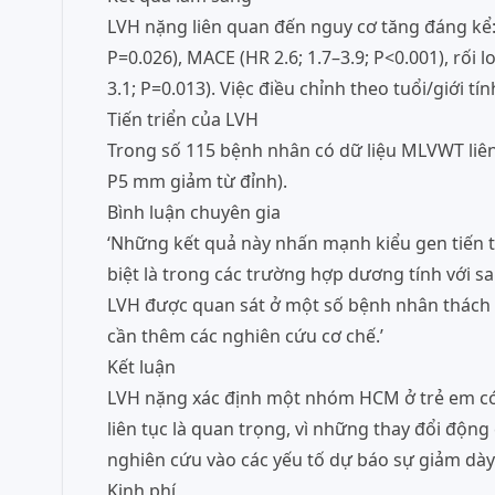
LVH nặng liên quan đến nguy cơ tăng đáng kể:
P=0.026), MACE (HR 2.6; 1.7–3.9; P<0.001), rối lo
3.1; P=0.013). Việc điều chỉnh theo tuổi/giới t
Tiến triển của LVH
Trong số 115 bệnh nhân có dữ liệu MLVWT liên
P5 mm giảm từ đỉnh).
Bình luận chuyên gia
‘Những kết quả này nhấn mạnh kiểu gen tiến 
biệt là trong các trường hợp dương tính với sar
LVH được quan sát ở một số bệnh nhân thách t
cần thêm các nghiên cứu cơ chế.’
Kết luận
LVH nặng xác định một nhóm HCM ở trẻ em có 
liên tục là quan trọng, vì những thay đổi độn
nghiên cứu vào các yếu tố dự báo sự giảm dày
Kinh phí