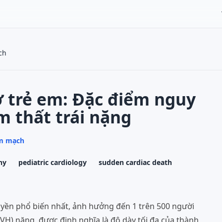
ch
ở trẻ em: Đặc điểm nguy
m thất trái nặng
im mạch
hy
pediatric cardiology
sudden cardiac death
ruyền phổ biến nhất, ảnh hưởng đến 1 trên 500 người
(LVH) nặng, được định nghĩa là độ dày tối đa của thành