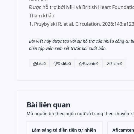
Được hỗ trợ bởi NIH và British Heart Foundati
Tham khảo
1. Przybylski R, et al. Circulation. 2026;143:e
Bài viết này được tạo với sự hỗ trợ của nhiều công cụ 
biên tập viên xem xét trước khi xuất bản.
Like
0
Dislike
0
Favorite
0
Share
0
Bài liên quan
Mở nguồn tin theo ngôn ngữ và trang theo chuyên k
Làm sáng tỏ diễn tiến tự nhiên
Aficamten