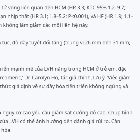
 tử vong liên quan đến HCM (HR 3.3; KTC 95% 1.2–9.7;
ạn nhịp thất (HR 3.1; 1.8–5.2; P<0.001), và HF (HR 1.9; 1.1–
ính không làm giảm các mối liên hệ này.
 tục, độ dày tuyệt đối tăng (trung vị 26 mm đến 31 mm;
triển mạnh mẽ của LVH nặng trong HCM ở trẻ em, đặc
comeric,’ Dr. Carolyn Ho, tác giả chính, lưu ý. ‘Việc giảm
hức giả định về sự dày hóa tiến triển không ngừng và
nguy cơ cao yêu cầu giám sát cường độ cao. Chụp hình
g của LVH có thể ảnh hưởng đến đánh giá rủi ro. Cần
 hóa.