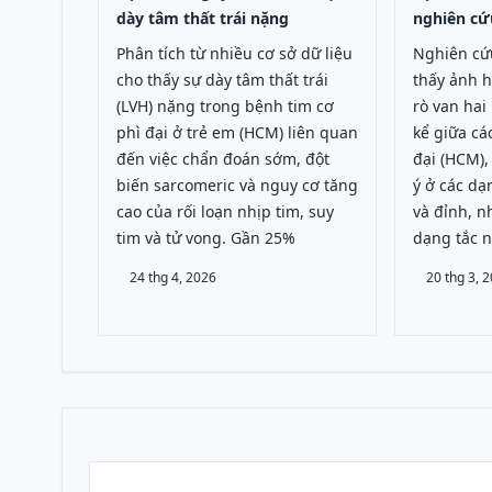
dày tâm thất trái nặng
nghiên c
Phân tích từ nhiều cơ sở dữ liệu
Nghiên cứ
cho thấy sự dày tâm thất trái
thấy ảnh 
(LVH) nặng trong bệnh tim cơ
rò van hai
phì đại ở trẻ em (HCM) liên quan
kể giữa cá
đến việc chẩn đoán sớm, đột
đại (HCM),
biến sarcomeric và nguy cơ tăng
ý ở các d
cao của rối loạn nhịp tim, suy
và đỉnh, 
tim và tử vong. Gần 25%
dạng tắc 
24 thg 4, 2026
20 thg 3, 