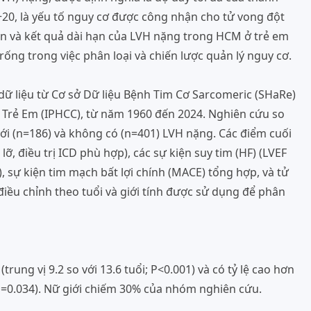
+20, là yếu tố nguy cơ được công nhận cho tử vong đột
iên và kết quả dài hạn của LVH nặng trong HCM ở trẻ em
ống trong việc phân loại và chiến lược quản lý nguy cơ.
 dữ liệu từ Cơ sở Dữ liệu Bệnh Tim Cơ Sarcomeric (SHaRe)
ở Trẻ Em (IPHCC), từ năm 1960 đến 2024. Nghiên cứu so
i (n=186) và không có (n=401) LVH nặng. Các điểm cuối
lỡ, điều trị ICD phù hợp), các sự kiện suy tim (HF) (LVEF
), sự kiện tim mạch bất lợi chính (MACE) tổng hợp, và tử
iều chỉnh theo tuổi và giới tính được sử dụng để phân
ng vị 9.2 so với 13.6 tuổi; P<0.001) và có tỷ lệ cao hơn
 P=0.034). Nữ giới chiếm 30% của nhóm nghiên cứu.