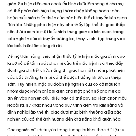
giác. Sự hiện diện của các kiểu hình dưới lâm sàng ở cha mẹ
có thể phản ánh hiện tượng thâm nhập không hoàn toàn
hoặc biểu hiện biến thiên của các biến thể di truyền liên quan
đến lác. Những phát hiện này cho thấy lập thể thị giác thấp
nên được xem là một kiểu hình trung gian có liên quan trong
các nghiên cứu di truyền tương lai, thay vì chỉ tập trung vào
lác biểu hiện lâm sàng rõ rệt.
Về mặt lâm sàng, việc nhận thức tỷ lệ hiện mắc gia đình cao
là cơ sở để tầm soát cha mẹ của trẻ mắc bệnh và thúc đẩy
đánh giá chi tiết chức năng thị giác hai mắt nhằm phát hiện
các bất thường tinh tế có thể được hưởng lợi từ can thiệp
sớm. Tuy nhiên, mặc dù đoàn hệ nghiên cứu có cỡ mẫu lớn,
nhóm được khám chỉ đại diện cho một phần số cha mẹ đã
tuyển vào nghiên cứu, điều này có thể gây sai lệch chọn mẫu.
Ngoài ra, sự khác nhau trong quy trình kiểm tra lâm sàng và
định nghĩa lập thể thị giác dưới mức bình thường giữa các
nghiên cứu có thể ảnh hưởng đến khả năng khái quát hóa.
Các nghiên cứu di truyền trong tương lai khai thác dữ liệu từ