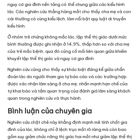
nguy cơ gia đình nền tảng có thể chung giữa các kiểu hình
lác. Các nghiên cứu thẳng hàng mắt cho thấy cha mẹ và con
cái thường có cùng kiểu lệch, làm nổi bật quy luật di truyền
kiểu hình.
Ở nhóm trẻ chứng không mắc lác, lập thể thị giác dưới mức
bình thường được ghi nhận ở 14,9%, thấp hơn so với cha mẹ
của trẻ mắc bệnh, qua đó củng cố mối liên quan giữa khiếm
khuyết lập thể thị giác và nguy cơ gia đình.
Nghiên cứu cũng cho thấy sự khác biệt đáng kể giữa chẩn
đoán lác do người tham gia tự báo cáo và các trường hợp
được xác nhận lâm sàng ở cha mẹ, nhấn mạnh hạn chế của
tự khai báo và tầm quan trọng của đánh giá lâm sàng khách
quan trong nghiên cứu và thực hành.
Bình luận của chuyên gia
Nghiên cứu chặt chẽ này khẳng định mạnh mẽ tính chất gia
đình của lác, không chỉ ở lệch trục mắt rõ ràng mà còn bao
gồm suy giảm chức năng thị giác hai mắt như giảm lập thể thị