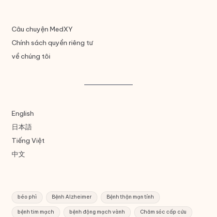
Câu chuyện MedXY
Chính sách quyền riêng tư
về chúng tôi
English
日本語
Tiếng Việt
中文
béo phì
Bệnh Alzheimer
Bệnh thận mạn tính
bệnh tim mạch
bệnh động mạch vành
Chăm sóc cấp cứu