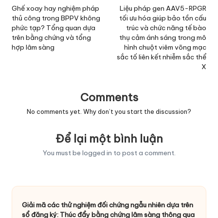
navigation
Ghế xoay hay nghiệm pháp
Liệu pháp gen AAV5-RPGR
thủ công trong BPPV không
tối ưu hóa giúp bảo tồn cấu
phức tạp? Tổng quan dựa
trúc và chức năng tế bào
trên bằng chứng và tổng
thụ cảm ánh sáng trong mô
hợp lâm sàng
hình chuột viêm võng mạc
sắc tố liên kết nhiễm sắc thể
X
Comments
No comments yet. Why don’t you start the discussion?
Để lại một bình luận
You must be
logged in
to post a comment.
Giải mã các thử nghiệm đối chứng ngẫu nhiên dựa trên
sổ đăng ký: Thúc đẩy bằng chứng lâm sàng thông qua