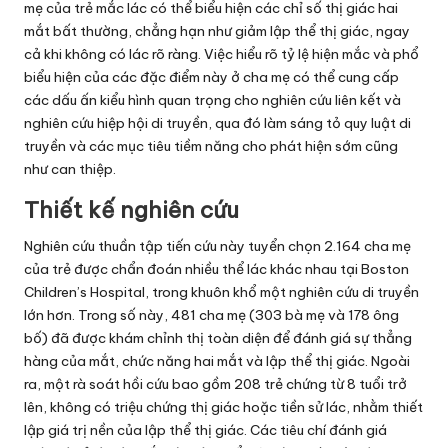
mẹ của trẻ mắc lác có thể biểu hiện các chỉ số thị giác hai
mắt bất thường, chẳng hạn như giảm lập thể thị giác, ngay
cả khi không có lác rõ ràng. Việc hiểu rõ tỷ lệ hiện mắc và phổ
biểu hiện của các đặc điểm này ở cha mẹ có thể cung cấp
các dấu ấn kiểu hình quan trọng cho nghiên cứu liên kết và
nghiên cứu hiệp hội di truyền, qua đó làm sáng tỏ quy luật di
truyền và các mục tiêu tiềm năng cho phát hiện sớm cũng
như can thiệp.
Thiết kế nghiên cứu
Nghiên cứu thuần tập tiến cứu này tuyển chọn 2.164 cha mẹ
của trẻ được chẩn đoán nhiều thể lác khác nhau tại Boston
Children’s Hospital, trong khuôn khổ một nghiên cứu di truyền
lớn hơn. Trong số này, 481 cha mẹ (303 bà mẹ và 178 ông
bố) đã được khám chỉnh thị toàn diện để đánh giá sự thẳng
hàng của mắt, chức năng hai mắt và lập thể thị giác. Ngoài
ra, một rà soát hồi cứu bao gồm 208 trẻ chứng từ 8 tuổi trở
lên, không có triệu chứng thị giác hoặc tiền sử lác, nhằm thiết
lập giá trị nền của lập thể thị giác. Các tiêu chí đánh giá