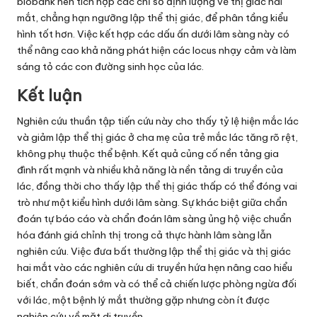
biobank nên tích hợp các chỉ số định lượng về thị giác hai
mắt, chẳng hạn ngưỡng lập thể thị giác, để phân tầng kiểu
hình tốt hơn. Việc kết hợp các dấu ấn dưới lâm sàng này có
thể nâng cao khả năng phát hiện các locus nhạy cảm và làm
sáng tỏ các con đường sinh học của lác.
Kết luận
Nghiên cứu thuần tập tiến cứu này cho thấy tỷ lệ hiện mắc lác
và giảm lập thể thị giác ở cha mẹ của trẻ mắc lác tăng rõ rệt,
không phụ thuộc thể bệnh. Kết quả củng cố nền tảng gia
đình rất mạnh và nhiều khả năng là nền tảng di truyền của
lác, đồng thời cho thấy lập thể thị giác thấp có thể đóng vai
trò như một kiểu hình dưới lâm sàng. Sự khác biệt giữa chẩn
đoán tự báo cáo và chẩn đoán lâm sàng ủng hộ việc chuẩn
hóa đánh giá chỉnh thị trong cả thực hành lâm sàng lẫn
nghiên cứu. Việc đưa bất thường lập thể thị giác và thị giác
hai mắt vào các nghiên cứu di truyền hứa hẹn nâng cao hiểu
biết, chẩn đoán sớm và có thể cả chiến lược phòng ngừa đối
với lác, một bệnh lý mắt thường gặp nhưng còn ít được
nghiên cứu về mặt di truyền.