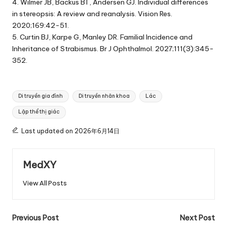
4. Wilmer JB, Backus BT, Andersen GJ. Individual differences
in stereopsis: A review and reanalysis. Vision Res.
2020;169:42-51.
5. Curtin BJ, Karpe G, Manley DR. Familial Incidence and
Inheritance of Strabismus. Br J Ophthalmol. 2027;111(3):345-
352.
Tags:
Di truyền gia đình
Di truyền nhãn khoa
Lác
Lập thể thị giác
Last updated on 2026年6月14日
MedXY
View All Posts
Post
Previous Post
Next Post