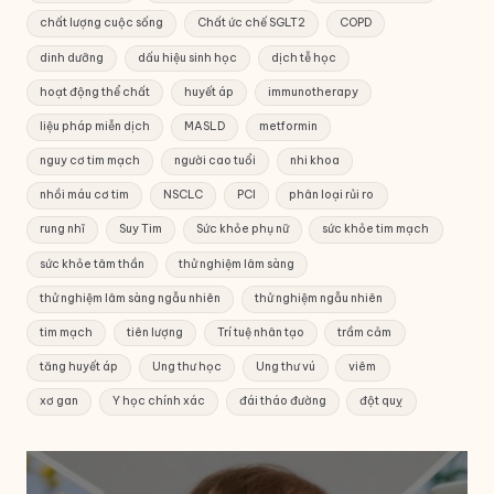
chất lượng cuộc sống
Chất ức chế SGLT2
COPD
dinh dưỡng
dấu hiệu sinh học
dịch tễ học
hoạt động thể chất
huyết áp
immunotherapy
liệu pháp miễn dịch
MASLD
metformin
nguy cơ tim mạch
người cao tuổi
nhi khoa
nhồi máu cơ tim
NSCLC
PCI
phân loại rủi ro
rung nhĩ
Suy Tim
Sức khỏe phụ nữ
sức khỏe tim mạch
sức khỏe tâm thần
thử nghiệm lâm sàng
thử nghiệm lâm sàng ngẫu nhiên
thử nghiệm ngẫu nhiên
tim mạch
tiên lượng
Trí tuệ nhân tạo
trầm cảm
tăng huyết áp
Ung thư học
Ung thư vú
viêm
xơ gan
Y học chính xác
đái tháo đường
đột quỵ