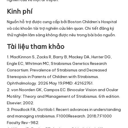
Kinh phí
Nguồn hỗ trợ được cung cấp bởi Boston Children’s Hospital
và các khoản tài trợ nghiên cứu liên quan. Chi tiết đăng ký
thử nghiệm lâm sàng không được nêu trong bài báo nguồn.
Tài liệu tham khảo
1. MacKinnon S, Zacks R, Barry B, Mackey DA, Hunter DG,
Engle EC, Whitman MC, Strabismus Genetics Research
Consortium. Prevalence of Strabismus and Decreased
Stereopsis in Parents of Children with Strabismus.
Ophthalmology. 2026 May 19;PMID: 42162761.
2. von Noorden GK, Campos EC. Binocular Vision and Ocular
Motility: Theory and Management of Strabismus. 6th edition.
Elsevier; 2002.
3. Proudlock FA, Gottlob I. Recent advances in understanding
and managing strabismus. F1000Research. 2018;7:F1000
Faculty Rev-982.