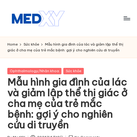
Skip
to
content
M
e
Home
Sức khỏe
Mẫu hình gia đình của lác và giảm lập thể thị
giác ở cha mẹ của trẻ mắc bệnh: gợi ý cho nghiên cứu di truyền
d
x
Posted
Ophthalmology/Nhãn khoa
Sức khỏe
y
in
Mẫu hình gia đình của lác
A
và giảm lập thể thị giác ở
I
cha mẹ của trẻ mắc
bệnh: gợi ý cho nghiên
cứu di truyền