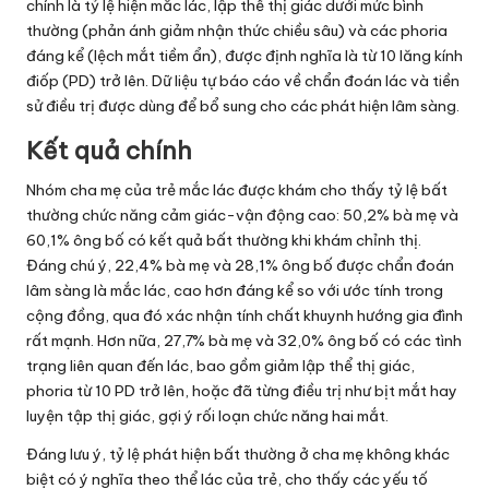
chính là tỷ lệ hiện mắc lác, lập thể thị giác dưới mức bình
thường (phản ánh giảm nhận thức chiều sâu) và các phoria
đáng kể (lệch mắt tiềm ẩn), được định nghĩa là từ 10 lăng kính
điốp (PD) trở lên. Dữ liệu tự báo cáo về chẩn đoán lác và tiền
sử điều trị được dùng để bổ sung cho các phát hiện lâm sàng.
Kết quả chính
Nhóm cha mẹ của trẻ mắc lác được khám cho thấy tỷ lệ bất
thường chức năng cảm giác-vận động cao: 50,2% bà mẹ và
60,1% ông bố có kết quả bất thường khi khám chỉnh thị.
Đáng chú ý, 22,4% bà mẹ và 28,1% ông bố được chẩn đoán
lâm sàng là mắc lác, cao hơn đáng kể so với ước tính trong
cộng đồng, qua đó xác nhận tính chất khuynh hướng gia đình
rất mạnh. Hơn nữa, 27,7% bà mẹ và 32,0% ông bố có các tình
trạng liên quan đến lác, bao gồm giảm lập thể thị giác,
phoria từ 10 PD trở lên, hoặc đã từng điều trị như bịt mắt hay
luyện tập thị giác, gợi ý rối loạn chức năng hai mắt.
Đáng lưu ý, tỷ lệ phát hiện bất thường ở cha mẹ không khác
biệt có ý nghĩa theo thể lác của trẻ, cho thấy các yếu tố