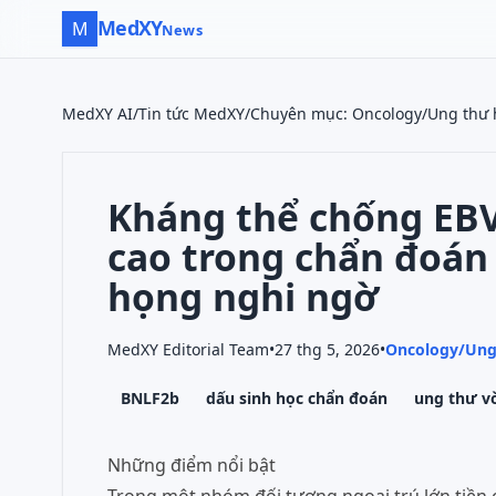
MedXY
M
News
MedXY AI
/
Tin tức MedXY
/
Chuyên mục
:
Oncology/Ung thư 
Kháng thể chống EBV
cao trong chẩn đoán
họng nghi ngờ
MedXY Editorial Team
•
27 thg 5, 2026
•
Oncology/Ung
BNLF2b
dấu sinh học chẩn đoán
ung thư 
Những điểm nổi bật