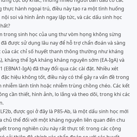
 chứng cục bộ khác, nhưng nhiều người ban đầu có các
 thực hành ngoại trú, điều này tạo ra một tình huống
ội soi và hình ảnh ngay lập tức, và các dấu sinh học
nhất?
 tâm trong sinh học của ung thư vòm họng không sừng
 đã được sử dụng lâu nay để hỗ trợ chẩn đoán và sàng
uất của các chỉ số huyết thanh thông thường như kháng
A), kháng thể IgA kháng kháng nguyên sớm (EA-IgA) và
(EBNA1-IgA) đã thay đổi qua các cài đặt. Nhiều xét
c hiệu không tốt, điều này có thể gây ra vấn đề trong
êm nhiễm lành tính hoặc nhiễm trùng chồng chéo. Các kết
ng cần thiết, hình ảnh, lo lắng và theo dõi, trong khi các
n.
2b, được gọi ở đây là P85-Ab, là một dấu sinh học mới
ủa chủ thể đối với một kháng nguyên liên quan đến chu
uyết trong nghiên cứu này rất thực tế: trong các cộng