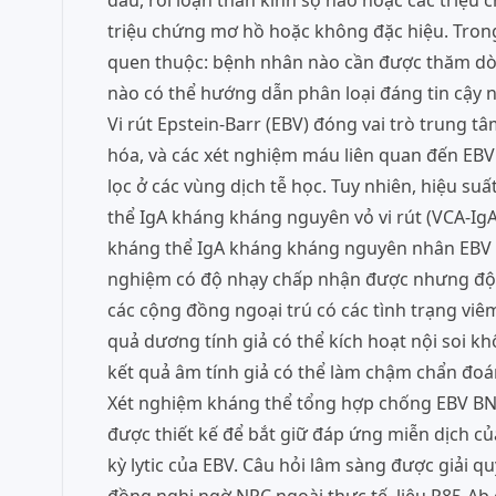
đầu, rối loạn thần kinh sọ não hoặc các triệu
triệu chứng mơ hồ hoặc không đặc hiệu. Trong
quen thuộc: bệnh nhân nào cần được thăm dò n
nào có thể hướng dẫn phân loại đáng tin cậy 
Vi rút Epstein-Barr (EBV) đóng vai trò trung
hóa, và các xét nghiệm máu liên quan đến EBV
lọc ở các vùng dịch tễ học. Tuy nhiên, hiệu s
thể IgA kháng kháng nguyên vỏ vi rút (VCA-Ig
kháng thể IgA kháng kháng nguyên nhân EBV 1 
nghiệm có độ nhạy chấp nhận được nhưng độ đặ
các cộng đồng ngoại trú có các tình trạng vi
quả dương tính giả có thể kích hoạt nội soi khô
kết quả âm tính giả có thể làm chậm chẩn đoá
Xét nghiệm kháng thể tổng hợp chống EBV BNLF
được thiết kế để bắt giữ đáp ứng miễn dịch c
kỳ lytic của EBV. Câu hỏi lâm sàng được giải q