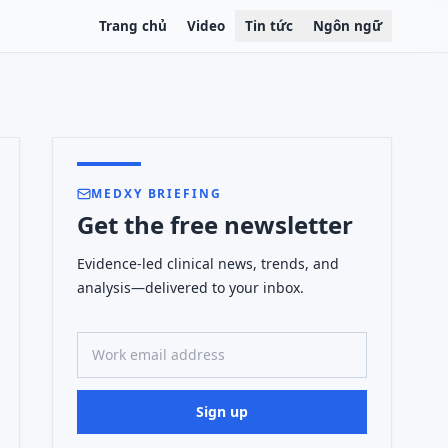
Trang chủ
Video
Tin tức
Ngôn ngữ
MEDXY BRIEFING
Get the free newsletter
Evidence-led clinical news, trends, and
analysis—delivered to your inbox.
Work email address
Sign up