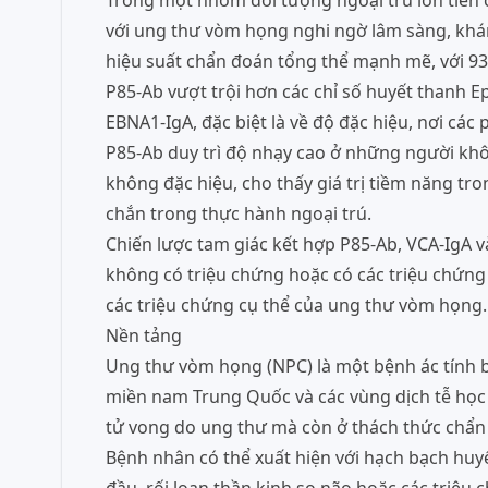
Trong một nhóm đối tượng ngoại trú lớn tiền
với ung thư vòm họng nghi ngờ lâm sàng, khá
hiệu suất chẩn đoán tổng thể mạnh mẽ, với 93
P85-Ab vượt trội hơn các chỉ số huyết thanh E
EBNA1-IgA, đặc biệt là về độ đặc hiệu, nơi cá
P85-Ab duy trì độ nhạy cao ở những người khô
không đặc hiệu, cho thấy giá trị tiềm năng tr
chắn trong thực hành ngoại trú.
Chiến lược tam giác kết hợp P85-Ab, VCA-IgA 
không có triệu chứng hoặc có các triệu chứn
các triệu chứng cụ thể của ung thư vòm họng.
Nền tảng
Ung thư vòm họng (NPC) là một bệnh ác tính bi
miền nam Trung Quốc và các vùng dịch tễ học
tử vong do ung thư mà còn ở thách thức chẩn
Bệnh nhân có thể xuất hiện với hạch bạch huyế