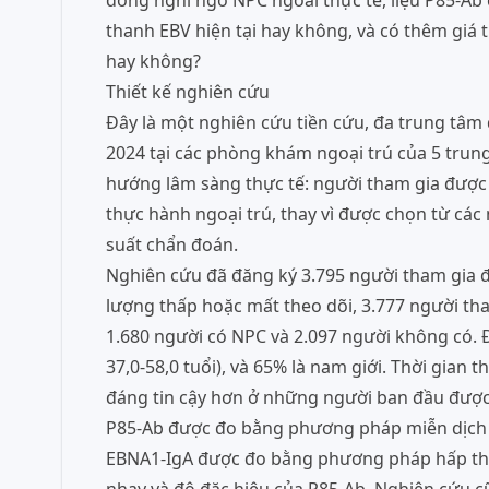
đồng nghi ngờ NPC ngoài thực tế, liệu P85-Ab 
thanh EBV hiện tại hay không, và có thêm giá t
hay không?
Thiết kế nghiên cứu
Đây là một nghiên cứu tiền cứu, đa trung tâ
2024 tại các phòng khám ngoại trú của 5 trung
hướng lâm sàng thực tế: người tham gia được 
thực hành ngoại trú, thay vì được chọn từ cá
suất chẩn đoán.
Nghiên cứu đã đăng ký 3.795 người tham gia đ
lượng thấp hoặc mất theo dõi, 3.777 người th
1.680 người có NPC và 2.097 người không có. Độ
37,0-58,0 tuổi), và 65% là nam giới. Thời gian 
đáng tin cậy hơn ở những người ban đầu được
P85-Ab được đo bằng phương pháp miễn dịch h
EBNA1-IgA được đo bằng phương pháp hấp thụ 