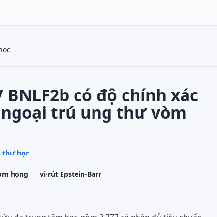
học
 BNLF2b có độ chính xác
 ngoại trú ung thư vòm
 thư học
vòm họng
vi-rút Epstein-Barr