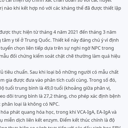
có cải thiện độ chính xác chẩn đoán so với các huyết
rị nào khi kết hợp nó với các kháng thể đã được thiết lập
m được thực hiện từ tháng 4 năm 2021 đến tháng 3 năm
 tâm y tế ở Trung Quốc. Thiết kế này đáng chú ý vì định
tuyển chọn liên tiếp dựa trên sự nghi ngờ NPC trong
c mẫu đối chứng kiểm soát chặt chẽ thường làm quá hiệu
ủ tiêu chuẩn. Sau khi loại bỏ những người có mẫu chất
am gia được đưa vào phân tích cuối cùng. Trong số đó,
 tuổi trung bình là 49,0 tuổi (khoảng giữa phân vị,
theo dõi trung bình là 27,2 tháng, cho phép xác định bệnh
 phân loại là không có NPC.
óa phát quang hóa học, trong khi VCA-IgA, EA-IgA và
miễn dịch liên kết enzym. Điểm kết thúc chính là độ