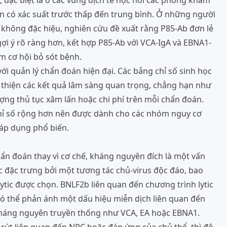
 đặc biệt là ở các vùng dịch tễ học nơi các phòng khám
n có xác suất trước thấp đến trung bình. Ở những người
 không đặc hiệu, nghiên cứu đề xuất rằng P85-Ab đơn lẻ
ợi ý rõ ràng hơn, kết hợp P85-Ab với VCA-IgA và EBNA1-
ảm cơ hội bỏ sót bệnh.
ới quản lý chẩn đoán hiện đại. Các bảng chỉ số sinh học
 thiện các kết quả lâm sàng quan trọng, chẳng hạn như
ượng thủ tục xâm lấn hoặc chi phí trên mỗi chẩn đoán.
chỉ số rộng hơn nên được dành cho các nhóm nguy cơ
 áp dụng phổ biến.
ẩn đoán thay vì cơ chế, kháng nguyên đích là một vấn
c đặc trưng bởi một tương tác chủ-virus độc đáo, bao
ytic được chọn. BNLF2b liên quan đến chương trình lytic
có thể phản ánh một dấu hiệu miễn dịch liên quan đến
 kháng nguyên truyền thống như VCA, EA hoặc EBNA1.