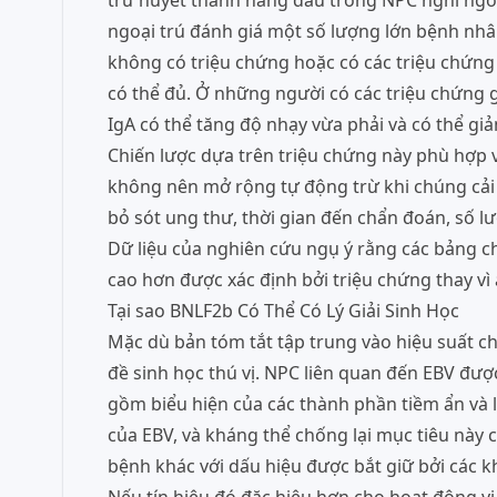
trừ huyết thanh hàng đầu trong NPC nghi ngờ,
ngoại trú đánh giá một số lượng lớn bệnh nhâ
không có triệu chứng hoặc có các triệu chứng
có thể đủ. Ở những người có các triệu chứng g
IgA có thể tăng độ nhạy vừa phải và có thể gi
Chiến lược dựa trên triệu chứng này phù hợp v
không nên mở rộng tự động trừ khi chúng cải
bỏ sót ung thư, thời gian đến chẩn đoán, số l
Dữ liệu của nghiên cứu ngụ ý rằng các bảng 
cao hơn được xác định bởi triệu chứng thay vì
Tại sao BNLF2b Có Thể Có Lý Giải Sinh Học
Mặc dù bản tóm tắt tập trung vào hiệu suất ch
đề sinh học thú vị. NPC liên quan đến EBV đượ
gồm biểu hiện của các thành phần tiềm ẩn và l
của EBV, và kháng thể chống lại mục tiêu này 
bệnh khác với dấu hiệu được bắt giữ bởi các