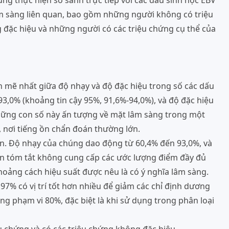
ng thực hiện so sánh trực tiếp với các dấu sinh học EBV
âm sàng liên quan, bao gồm những người không có triệu
đặc hiệu và những người có các triệu chứng cụ thể của
 mẽ nhất giữa độ nhạy và độ đặc hiệu trong số các dấu
3,0% (khoảng tin cậy 95%, 91,6%-94,0%), và độ đặc hiệu
Những con số này ấn tượng về mặt lâm sàng trong một
 nơi tiếng ồn chẩn đoán thường lớn.
ơn. Độ nhạy của chúng dao động từ 60,4% đến 93,0%, và
ản tóm tắt không cung cấp các ước lượng điểm đầy đủ
hoảng cách hiệu suất được nêu là có ý nghĩa lâm sàng.
97% có vị trí tốt hơn nhiều để giảm các chỉ định dương
ong phạm vi 80%, đặc biệt là khi sử dụng trong phân loại