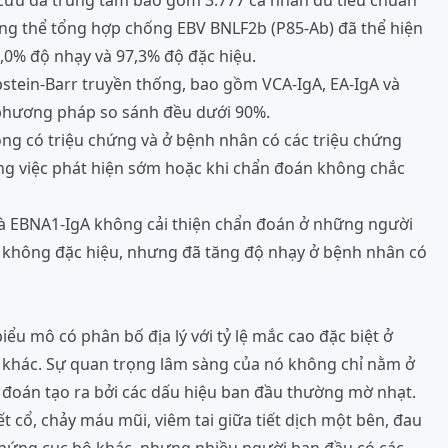
 cứu đa trung tâm bao gồm 3.777 cá nhân đủ tiêu chuẩn
ng thể tổng hợp chống EBV BNLF2b (P85-Ab) đã thể hiện
,0% độ nhạy và 97,3% độ đặc hiệu.
pstein-Barr truyền thống, bao gồm VCA-IgA, EA-IgA và
c phương pháp so sánh đều dưới 90%.
ng có triệu chứng và ở bệnh nhân có các triệu chứng
ong việc phát hiện sớm hoặc khi chẩn đoán không chắc
và EBNA1-IgA không cải thiện chẩn đoán ở những người
g không đặc hiệu, nhưng đã tăng độ nhạy ở bệnh nhân có
ểu mô có phân bố địa lý với tỷ lệ mắc cao đặc biệt ở
 khác. Sự quan trọng lâm sàng của nó không chỉ nằm ở
 đoán tạo ra bởi các dấu hiệu ban đầu thường mờ nhạt.
t cổ, chảy máu mũi, viêm tai giữa tiết dịch một bên, đau