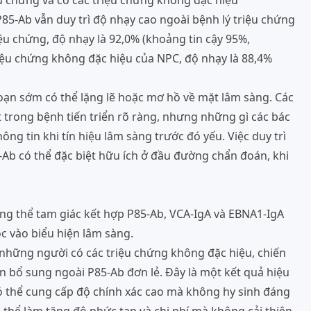
u chứng và có các triệu chứng không đặc hiệu
85-Ab vẫn duy trì độ nhạy cao ngoài bệnh lý triệu chứng
ệu chứng, độ nhạy là 92,0% (khoảng tin cậy 95%,
iệu chứng không đặc hiệu của NPC, độ nhạy là 88,4%
oạn sớm có thể lặng lẽ hoặc mơ hồ về mặt lâm sàng. Các
trong bệnh tiến triển rõ ràng, nhưng những gì các bác
ông tin khi tín hiệu lâm sàng trước đó yếu. Việc duy trì
Ab có thể đặc biệt hữu ích ở đầu đường chẩn đoán, khi
ng thể tam giác kết hợp P85-Ab, VCA-IgA và EBNA1-IgA
ộc vào biểu hiện lâm sàng.
những người có các triệu chứng không đặc hiệu, chiến
n bổ sung ngoài P85-Ab đơn lẻ. Đây là một kết quả hiệu
ó thể cung cấp độ chính xác cao mà không hy sinh đáng