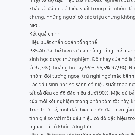
nhạy và độ đặc hiệu của P85-Ab. Nghiên cứu cũ
khác và đánh giá hiệu suất trong các nhóm l
chứng, những người có các triệu chứng không 
NPC.
Kết quả chính
Hiệu suất chẩn đoán tổng thể
P85-Ab đã thể hiện sự cân bằng tổng thể mạnh
sinh học được thử nghiệm. Độ nhạy của nó là 9
là 97,3% (khoảng tin cậy 95%, 96,5%-97,9%). 
nhóm đối tượng ngoại trú nghi ngờ mắc bệnh,
Các dấu sinh học so sánh có hiệu suất thấp h
tất cả đều có độ đặc hiệu dưới 90%. Mặc dù b
của mỗi xét nghiệm trong phần tóm tắt này, k
Trên thực tế, một dấu hiệu có độ đặc hiệu gần 
tính giả so với một dấu hiệu có độ đặc hiệu tr
ngoại trú có khối lượng lớn.