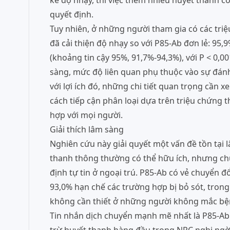
kể độ nhạy, thì việc thêm nhiều huyết thanh c
quyết định.
Tuy nhiên, ở những người tham gia có các triệ
đã cải thiện độ nhạy so với P85-Ab đơn lẻ: 95,
(khoảng tin cậy 95%, 91,7%-94,3%), với P < 0,0
sàng, mức độ liên quan phụ thuộc vào sự đánh đ
với lợi ích đó, những chi tiết quan trọng cần 
cách tiếp cận phân loại dựa trên triệu chứng 
hợp với mọi người.
Giải thích lâm sàng
Nghiên cứu này giải quyết một vấn đề tồn tại 
thanh thông thường có thể hữu ích, nhưng chú
định tự tin ở ngoại trú. P85-Ab có vẻ chuyển 
93,0% hạn chế các trường hợp bị bỏ sót, tron
không cần thiết ở những người không mắc bệ
Tin nhắn dịch chuyển mạnh mẽ nhất là P85-Ab 