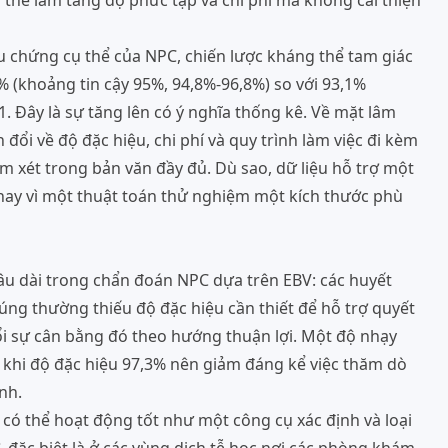
ó thể làm tăng độ phức tạp và chi phí mà không cải thiện
u chứng cụ thể của NPC, chiến lược kháng thể tam giác
9% (khoảng tin cậy 95%, 94,8%-96,8%) so với 93,1%
01. Đây là sự tăng lên có ý nghĩa thống kê. Về mặt lâm
ổi về độ đặc hiệu, chi phí và quy trình làm việc đi kèm
xem xét trong bản văn đầy đủ. Dù sao, dữ liệu hỗ trợ một
thay vì một thuật toán thử nghiệm một kích thước phù
lâu dài trong chẩn đoán NPC dựa trên EBV: các huyết
ng thường thiếu độ đặc hiệu cần thiết để hỗ trợ quyết
đổi sự cân bằng đó theo hướng thuận lợi. Một độ nhạy
g khi độ đặc hiệu 97,3% nên giảm đáng kể việc thăm dò
nh.
có thể hoạt động tốt như một công cụ xác định và loại