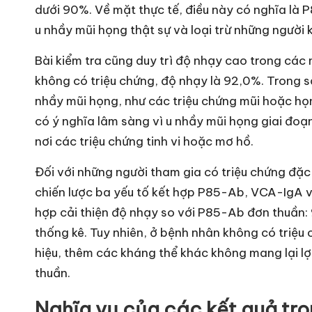
dưới 90%. Về mặt thực tế, điều này có nghĩa là 
u nhầy mũi họng thật sự và loại trừ những người
Bài kiểm tra cũng duy trì độ nhạy cao trong cá
không có triệu chứng, độ nhạy là 92,0%. Trong s
nhầy mũi họng, như các triệu chứng mũi hoặc họ
có ý nghĩa lâm sàng vì u nhầy mũi họng giai đo
nơi các triệu chứng tinh vi hoặc mơ hồ.
Đối với những người tham gia có triệu chứng đặc
chiến lược ba yếu tố kết hợp P85-Ab, VCA-IgA 
hợp cải thiện độ nhạy so với P85-Ab đơn thuần: 
thống kê. Tuy nhiên, ở bệnh nhân không có triệu
hiệu, thêm các kháng thể khác không mang lại l
thuần.
Nghĩa vụ của các kết quả tr