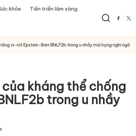
Sức khỏe
Tiến triển lâm sàng
facebo
twi
hống vi-rút Epstein-Barr BNLF2b trong u nhầy mũi họng nghi ngờ
 của kháng thể chống
 BNLF2b trong u nhầy
s