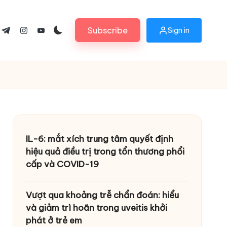
Subscribe
Sign in
ok.com
tter.com
t.me
instagram.com
youtube.com
IL-6: mắt xích trung tâm quyết định
hiệu quả điều trị trong tổn thương phổi
cấp và COVID-19
Vượt qua khoảng trễ chẩn đoán: hiểu
và giảm trì hoãn trong uveitis khởi
phát ở trẻ em