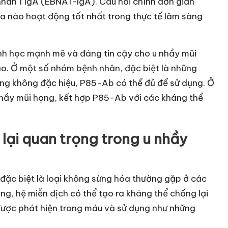
hân 1 IgA (EBNA1-IgA). Câu hỏi chính đơn giản
ra nào hoạt động tốt nhất trong thực tế lâm sàng
nh học mạnh mẽ và đáng tin cậy cho u nhầy mũi
ao. Ở một số nhóm bệnh nhân, đặc biệt là những
ứng không đặc hiệu, P85-Ab có thể đủ để sử dụng. Ở
 nhầy mũi họng, kết hợp P85-Ab với các kháng thể
 lại quan trọng trong u nhầy
 đặc biệt là loại không sừng hóa thường gặp ở các
ng, hệ miễn dịch có thể tạo ra kháng thể chống lại
được phát hiện trong máu và sử dụng như những