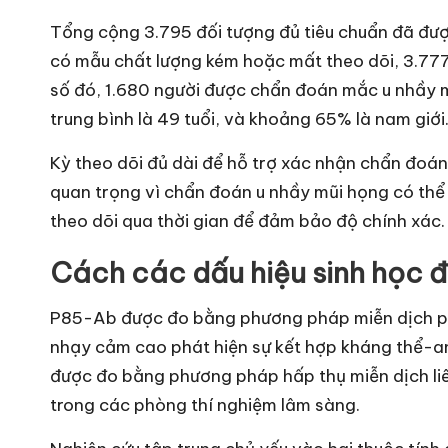
Tổng cộng 3.795 đối tượng đủ tiêu chuẩn đã được
có mẫu chất lượng kém hoặc mất theo dõi, 3.777 
số đó, 1.680 người được chẩn đoán mắc u nhầy 
trung bình là 49 tuổi, và khoảng 65% là nam giới
Kỳ theo dõi đủ dài để hỗ trợ xác nhận chẩn đoán,
quan trọng vì chẩn đoán u nhầy mũi họng có thể 
theo dõi qua thời gian để đảm bảo độ chính xác.
Cách các dấu hiệu sinh học đ
P85-Ab được đo bằng phương pháp miễn dịch ph
nhạy cảm cao phát hiện sự kết hợp kháng thể-an
được đo bằng phương pháp hấp thụ miễn dịch liê
trong các phòng thí nghiệm lâm sàng.