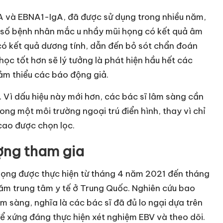
A và EBNA1-IgA, đã được sử dụng trong nhiều năm,
 số bệnh nhân mắc u nhầy mũi họng có kết quả âm
 có kết quả dương tính, dẫn đến bỏ sót chẩn đoán
học tốt hơn sẽ lý tưởng là phát hiện hầu hết các
ảm thiểu các báo động giả.
Vì dấu hiệu này mới hơn, các bác sĩ lâm sàng cần
ng một môi trường ngoại trú điển hình, thay vì chỉ
cao được chọn lọc.
ượng tham gia
vọng được thực hiện từ tháng 4 năm 2021 đến tháng
ăm trung tâm y tế ở Trung Quốc. Nghiên cứu bao
 sàng, nghĩa là các bác sĩ đã đủ lo ngại dựa trên
ể xứng đáng thực hiện xét nghiệm EBV và theo dõi.