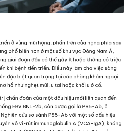
triển ở vùng mũi họng, phần trên của họng phía sau
nhưng phổ biến hơn ở một số khu vực Đông Nam Á,
g giai đoạn đầu có thể gây ít hoặc không có triệu
n khi bệnh tiến triển. Điều này làm cho việc sàng
nên đặc biệt quan trọng tại các phòng khám ngoại
mơ hồ như nghẹt mũi, ù tai hoặc khối u ở cổ.
trị chẩn đoán của một dấu hiệu mới liên quan đến
chống EBV BNLF2b, còn được gọi là P85-Ab, ở
 Nghiên cứu so sánh P85-Ab với một số dấu hiệu
uyên vỏ vi-rút immunoglobulin A (VCA-IgA), kháng