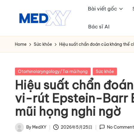
Bài viết gốc
Skip
to
Bác sĩ AI
M
content
e
Home
Sức khỏe
Hiệu suất chẩn đoán của kháng thể c
d
x
Posted
Otorhinolaryngology/Tai mũi họng
Sức khỏe
in
Hiệu suất chẩn đoán
y
vi-rút Epstein-Barr
A
mũi họng nghi ngờ
I
By
MedXY
2026年5月25日
No Comment
Posted