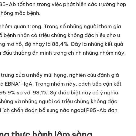
P85-Ab tốt hơn trong việc phát hiện các trường hợp
 không mắc bệnh.
c nhóm quan trọng. Trong số những người tham gia
ố bệnh nhân có triệu chứng không đặc hiệu cho u
ng mơ hồ, độ nhạy là 88,4%. Đây là những kết quả
ạn đầu thường ẩn mình trong chính những nhóm này,
 trưng của u nhầy mũi họng, nghiên cứu đánh giá
và EBNA1-IgA. Trong nhóm này, cách tiếp cận kết
95,9% so với 93,1%. Sự khác biệt này có ý nghĩa
 chứng và những người có triệu chứng không đặc
ợi ích chẩn đoán bổ sung nào ngoài P85-Ab đơn
ong thực hành lâm sàng