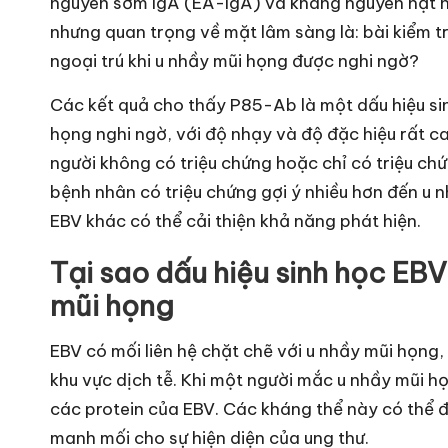
nguyên sớm IgA (EA-IgA) và kháng nguyên hạt n
nhưng quan trọng về mặt lâm sàng là: bài kiểm t
ngoại trú khi u nhầy mũi họng được nghi ngờ?
Các kết quả cho thấy P85-Ab là một dấu hiệu si
họng nghi ngờ, với độ nhạy và độ đặc hiệu rất c
người không có triệu chứng hoặc chỉ có triệu ch
bệnh nhân có triệu chứng gợi ý nhiều hơn đến u
EBV khác có thể cải thiện khả năng phát hiện.
Tại sao dấu hiệu sinh học EBV
mũi họng
EBV có mối liên hệ chặt chẽ với u nhầy mũi họng,
khu vực dịch tễ. Khi một người mắc u nhầy mũi họ
các protein của EBV. Các kháng thể này có thể 
manh mối cho sự hiện diện của ung thư.