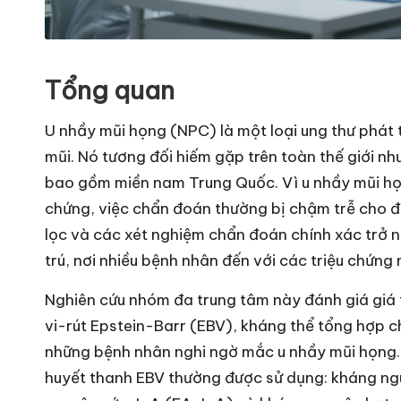
Tổng quan
U nhầy mũi họng (NPC) là một loại ung thư phát 
mũi. Nó tương đối hiếm gặp trên toàn thế giới 
bao gồm miền nam Trung Quốc. Vì u nhầy mũi họn
chứng, việc chẩn đoán thường bị chậm trễ cho đế
lọc và các xét nghiệm chẩn đoán chính xác trở 
trú, nơi nhiều bệnh nhân đến với các triệu chứng 
Nghiên cứu nhóm đa trung tâm này đánh giá giá 
vi-rút Epstein-Barr (EBV), kháng thể tổng hợp 
những bệnh nhân nghi ngờ mắc u nhầy mũi họng.
huyết thanh EBV thường được sử dụng: kháng ng