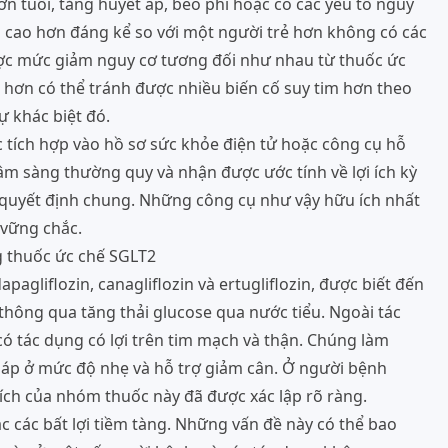
ớn tuổi, tăng huyết áp, béo phì hoặc có các yếu tố nguy
m cao hơn đáng kể so với một người trẻ hơn không có các
ược mức giảm nguy cơ tương đối như nhau từ thuốc ức
 hơn có thể tránh được nhiều biến cố suy tim hơn theo
ự khác biệt đó.
c tích hợp vào hồ sơ sức khỏe điện tử hoặc công cụ hỗ
 lâm sàng thường quy và nhận được ước tính về lợi ích kỳ
ra quyết định chung. Những công cụ như vậy hữu ích nhất
 vững chắc.
ng thuốc ức chế SGLT2
agliflozin, canagliflozin và ertugliflozin, được biết đến
hông qua tăng thải glucose qua nước tiểu. Ngoài tác
 tác dụng có lợi trên tim mạch và thận. Chúng làm
t áp ở mức độ nhẹ và hỗ trợ giảm cân. Ở người bệnh
ích của nhóm thuốc này đã được xác lập rõ ràng.
 các bất lợi tiềm tàng. Những vấn đề này có thể bao