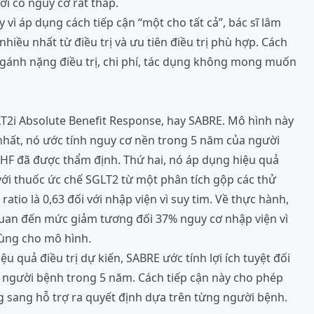
ời có nguy cơ rất thấp.
y vì áp dụng cách tiếp cận “một cho tất cả”, bác sĩ lâm
hiều nhất từ điều trị và ưu tiên điều trị phù hợp. Cách
c gánh nặng điều trị, chi phí, tác dụng không mong muốn
T2i Absolute Benefit Response, hay SABRE. Mô hình này
nhất, nó ước tính nguy cơ nền trong 5 năm của người
HF đã được thẩm định. Thứ hai, nó áp dụng hiệu quả
 với thuốc ức chế SGLT2 từ một phân tích gộp các thử
tio là 0,63 đối với nhập viện vì suy tim. Về thực hành,
 quan đến mức giảm tương đối 37% nguy cơ nhập viện vì
ùng cho mô hình.
u quả điều trị dự kiến, SABRE ước tính lợi ích tuyệt đối
g người bệnh trong 5 năm. Cách tiếp cận này cho phép
 sang hỗ trợ ra quyết định dựa trên từng người bệnh.