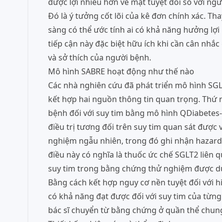
được lợi nhiều hơn về mặt tuyệt đối so với ngư
Đó là ý tưởng cốt lõi của kê đơn chính xác. Tha
sàng có thể ước tính ai có khả năng hưởng lợi n
tiếp cận này đặc biệt hữu ích khi cần cân nhắ
và sở thích của người bệnh.
Mô hình SABRE hoạt động như thế nào
Các nhà nghiên cứu đã phát triển mô hình SGL
kết hợp hai nguồn thông tin quan trọng. Thứ 
bệnh đối với suy tim bằng mô hình QDiabetes-
điều trị tương đối trên suy tim quan sát được
nghiệm ngẫu nhiên, trong đó ghi nhận hazard ra
điều này có nghĩa là thuốc ức chế SGLT2 liên
suy tim trong bằng chứng thử nghiệm được d
Bằng cách kết hợp nguy cơ nền tuyệt đối với hiệ
có khả năng đạt được đối với suy tim của từn
bác sĩ chuyển từ bằng chứng ở quần thể chung