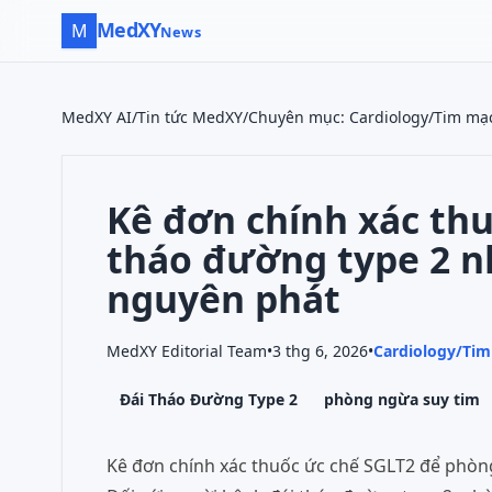
MedXY
M
News
MedXY AI
/
Tin tức MedXY
/
Chuyên mục
:
Cardiology/Tim mạ
Kê đơn chính xác thu
tháo đường type 2 
nguyên phát
MedXY Editorial Team
•
3 thg 6, 2026
•
Cardiology/Ti
Đái Tháo Đường Type 2
phòng ngừa suy tim
Kê đơn chính xác thuốc ức chế SGLT2 để phòn