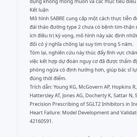
dụng không mong muốn và các mục tiêu điều t
Kết luận
Mô hình SABRE cung cấp một cách thực tiễn để
đái tháo đường type 2 chưa có bệnh tim-thận n
ích điều trị kỳ vọng, mô hình này xác định n
đối có ý nghĩa chống lại suy tim trong 5 năm.
Tóm lại, nghiên cứu này thúc đẩy lĩnh vực chă
việc kết hợp dự đoán nguy cơ đã được thẩm địn
phòng ngừa có định hướng hơn, giúp bác sĩ l
đúng thời điểm.
Trích dẫn: Young KG, McGovern AP, Hopkins R,
Hattersley AT, Jones AG, Docherty K, Sattar 
Precision Prescribing of SGLT2 Inhibitors in I
Heart Failure: Model Development and Validati
42160591.