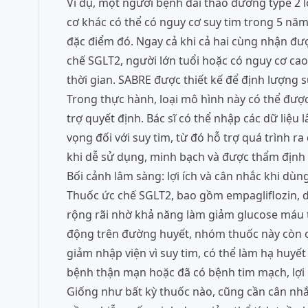
Ví dụ, một người bệnh đái tháo đường type 2 l
cơ khác có thể có nguy cơ suy tim trong 5 nă
đặc điểm đó. Ngay cả khi cả hai cùng nhận đ
chế SGLT2, người lớn tuổi hoặc có nguy cơ cao
thời gian. SABRE được thiết kế để định lượng s
Trong thực hành, loại mô hình này có thể đượ
trợ quyết định. Bác sĩ có thể nhập các dữ liệu
vọng đối với suy tim, từ đó hỗ trợ quá trình 
khi dễ sử dụng, minh bạch và được thẩm định
Bối cảnh lâm sàng: lợi ích và cân nhắc khi dù
Thuốc ức chế SGLT2, bao gồm empagliflozin, dap
rộng rãi nhờ khả năng làm giảm glucose máu t
động trên đường huyết, nhóm thuốc này còn có
giảm nhập viện vì suy tim, có thể làm hạ huyế
bệnh thận mạn hoặc đã có bệnh tim mạch, lợi 
Giống như bất kỳ thuốc nào, cũng cần cân nhắc