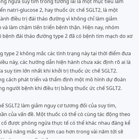
òng ngừa suy tim trong tương lai là một mục tiêu lâm
n natri-glucose 2, hay thuốc ức chế SGLT2, là một
ành điều trị đái tháo đường vì không chỉ làm giảm
 và làm chậm tiến triển bệnh thận. Hiện nay, nhóm
i bệnh đái tháo đường type 2 đã có bệnh tim mạch do xơ
g type 2 không mắc các tình trạng này tại thời điểm đưa
hiều này, các hướng dẫn hiện hành chưa xác định rõ ai là
 suy tim lớn nhất khi khởi trị thuốc ức chế SGLT2.
ng cách phát triển và thẩm định một mô hình dự đoán
từng người bệnh khi điều trị bằng thuốc ức chế SGLT2.
hế SGLT2 làm giảm nguy cơ tương đối của suy tim,
ần của vấn đề. Một thuốc có thể có cùng tác động theo
n cố được phòng ngừa thực tế có thể khác nhau đáng kể
ó khả năng mắc suy tim cao hơn trong vài năm tới sẽ