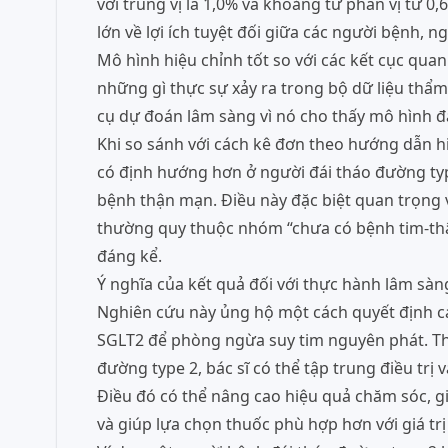
với trung vị là 1,0% và khoảng tứ phân vị từ 0
lớn về lợi ích tuyệt đối giữa các người bệnh, n
Mô hình hiệu chỉnh tốt so với các kết cục quan
những gì thực sự xảy ra trong bộ dữ liệu thẩm 
cụ dự đoán lâm sàng vì nó cho thấy mô hình đ
Khi so sánh với cách kê đơn theo hướng dẫn 
có định hướng hơn ở người đái tháo đường ty
bệnh thận mạn. Điều này đặc biệt quan trọng
thường quy thuộc nhóm “chưa có bệnh tim-thậ
đáng kể.
Ý nghĩa của kết quả đối với thực hành lâm sàn
Nghiên cứu này ủng hộ một cách quyết định cá
SGLT2 để phòng ngừa suy tim nguyên phát. Tha
đường type 2, bác sĩ có thể tập trung điều trị 
Điều đó có thể nâng cao hiệu quả chăm sóc, g
và giúp lựa chọn thuốc phù hợp hơn với giá trị