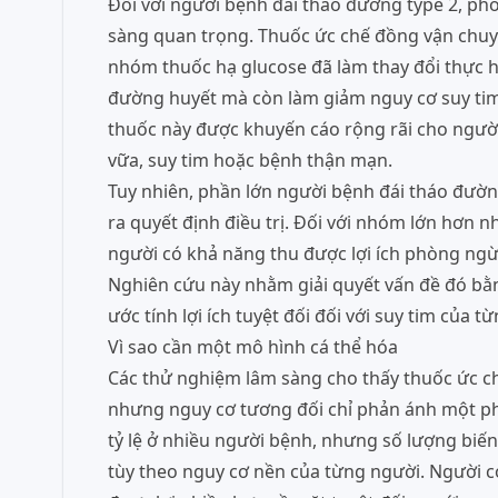
Đối với người bệnh đái tháo đường type 2, ph
sàng quan trọng. Thuốc ức chế đồng vận chuyể
nhóm thuốc hạ glucose đã làm thay đổi thực h
đường huyết mà còn làm giảm nguy cơ suy tim
thuốc này được khuyến cáo rộng rãi cho ngườ
vữa, suy tim hoặc bệnh thận mạn.
Tuy nhiên, phần lớn người bệnh đái tháo đườn
ra quyết định điều trị. Đối với nhóm lớn hơn n
người có khả năng thu được lợi ích phòng ngừa
Nghiên cứu này nhằm giải quyết vấn đề đó bằ
ước tính lợi ích tuyệt đối đối với suy tim của 
Vì sao cần một mô hình cá thể hóa
Các thử nghiệm lâm sàng cho thấy thuốc ức c
nhưng nguy cơ tương đối chỉ phản ánh một ph
tỷ lệ ở nhiều người bệnh, nhưng số lượng biế
tùy theo nguy cơ nền của từng người. Người c