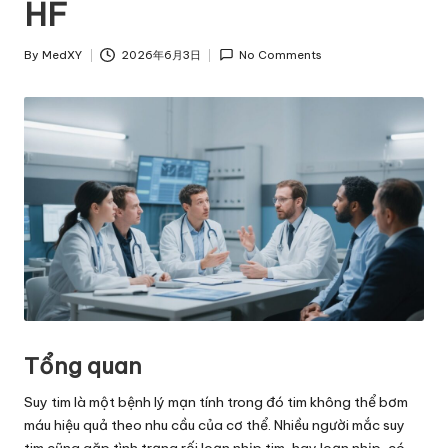
HF
By
MedXY
2026年6月3日
No Comments
Posted
by
Tổng quan
Suy tim là một bệnh lý mạn tính trong đó tim không thể bơm
máu hiệu quả theo nhu cầu của cơ thể. Nhiều người mắc suy
tim cũng gặp tình trạng rối loạn nhịp tim, hay loạn nhịp, có