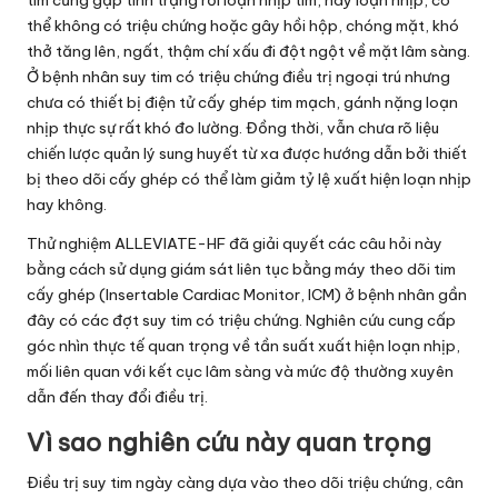
thể không có triệu chứng hoặc gây hồi hộp, chóng mặt, khó
thở tăng lên, ngất, thậm chí xấu đi đột ngột về mặt lâm sàng.
Ở bệnh nhân suy tim có triệu chứng điều trị ngoại trú nhưng
chưa có thiết bị điện tử cấy ghép tim mạch, gánh nặng loạn
nhịp thực sự rất khó đo lường. Đồng thời, vẫn chưa rõ liệu
chiến lược quản lý sung huyết từ xa được hướng dẫn bởi thiết
bị theo dõi cấy ghép có thể làm giảm tỷ lệ xuất hiện loạn nhịp
hay không.
Thử nghiệm ALLEVIATE-HF đã giải quyết các câu hỏi này
bằng cách sử dụng giám sát liên tục bằng máy theo dõi tim
cấy ghép (Insertable Cardiac Monitor, ICM) ở bệnh nhân gần
đây có các đợt suy tim có triệu chứng. Nghiên cứu cung cấp
góc nhìn thực tế quan trọng về tần suất xuất hiện loạn nhịp,
mối liên quan với kết cục lâm sàng và mức độ thường xuyên
dẫn đến thay đổi điều trị.
Vì sao nghiên cứu này quan trọng
Điều trị suy tim ngày càng dựa vào theo dõi triệu chứng, cân