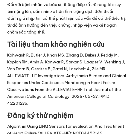
Đối với bệnh nhân và bác sĩ, thông điệp rất rõ ràng: khi suy
tim nặng lên, cần nhìn xa hơn tình trạng dịch đơn thuần.
Đánh giá nhịp tim có thể phát hiện các vấn đề có thể điều trị,
từ đó ảnh hưởng đến triệu chứng, nhập viện và kế hoạch
chăm sóc tổng thể.
Tài liệu tham khảo nghiên cứu
Kahwash R, Butler J, Khan MS, Zhang D, Dukes J, Reddy M,
Kaplan RM, Amin A, Kanwar R, Sarkar S, Laager V, Wehking J,
Van Dorn B, Gerritse B, Patel N, Laechelt A, Zile MR,
ALLEVIATE-HF Investigators. Arrhythmia Burden and Clinical
Responses Under Continuous Monitoring in Heart Failure:
Observations From the ALLEVIATE-HF Trial. Journal of the
American College of Cardiology. 2026-05-27. PMID:
42201276.
Đăng ký thử nghiệm
Algorithm Using LINQ Sensors for Evaluation And Treatment
of Heart Failure (ALLEVIATE-HF); NCT04452149.