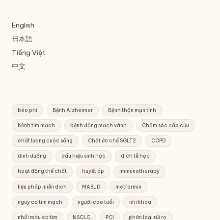
English
日本語
Tiếng Việt
中文
béo phì
Bệnh Alzheimer
Bệnh thận mạn tính
bệnh tim mạch
bệnh động mạch vành
Chăm sóc cấp cứu
chất lượng cuộc sống
Chất ức chế SGLT2
COPD
dinh dưỡng
dấu hiệu sinh học
dịch tễ học
hoạt động thể chất
huyết áp
immunotherapy
liệu pháp miễn dịch
MASLD
metformin
nguy cơ tim mạch
người cao tuổi
nhi khoa
nhồi máu cơ tim
NSCLC
PCI
phân loại rủi ro