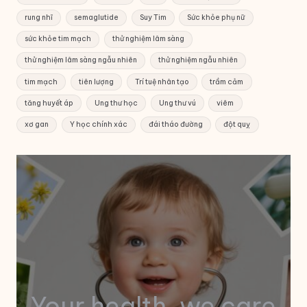
rung nhĩ
semaglutide
Suy Tim
Sức khỏe phụ nữ
sức khỏe tim mạch
thử nghiệm lâm sàng
thử nghiệm lâm sàng ngẫu nhiên
thử nghiệm ngẫu nhiên
tim mạch
tiên lượng
Trí tuệ nhân tạo
trầm cảm
tăng huyết áp
Ung thư học
Ung thư vú
viêm
xơ gan
Y học chính xác
đái tháo đường
đột quỵ
Your health, we care