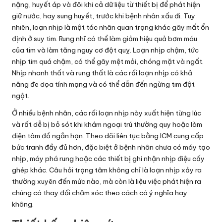
nặng, huyết áp và đôi khi cả dữ liệu từ thiết bị để phát hiện
giữ nước, hay sung huyết, trước khi bệnh nhân xấu đi. Tuy
nhiên, loạn nhịp là một tác nhân quan trọng khác gây mất ổn
định ở suy tim. Rung nhĩ có thể làm giảm hiệu quả bơm máu
của tim và làm tăng nguy cơ đột quỵ. Loạn nhịp chậm, tức
nhịp tim quá chậm, có thể gây mệt mỏi, chóng mặt và ngất.
Nhịp nhanh thất và rung thất là các rối loạn nhịp có khả
năng đe dọa tính mạng và có thể dẫn đến ngừng tim đột
ngột.
Ở nhiều bệnh nhân, các rối loạn nhịp này xuất hiện từng lúc
và rất dễ bị bỏ sót khi khám ngoại trú thường quy hoặc làm
điện tâm đồ ngắn hạn. Theo dõi liên tục bằng ICM cung cấp
bức tranh đầy đủ hơn, đặc biệt ở bệnh nhân chưa có máy tạo
nhịp, máy phá rung hoặc các thiết bị ghi nhận nhịp điệu cấy
ghép khác. Câu hỏi trọng tâm không chỉ là loạn nhịp xảy ra
thường xuyên đến mức nào, mà còn là liệu việc phát hiện ra
chúng có thay đổi chăm sóc theo cách có ý nghĩa hay
không.