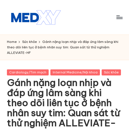
Skip
to
content
M
e
Home
Sức khỏe
Gánh nặng loạn nhịp và đáp ứng lâm sàng khi
theo dõi liên tục ở bệnh nhân suy tim: Quan sát từ thử nghiệm
d
ALLEVIATE-HF
x
y
Posted
Cardiology/Tim mạch
Internal Medicine/Nội khoa
Sức khỏe
in
A
Gánh nặng loạn nhịp và
I
đáp ứng lâm sàng khi
theo dõi liên tục ở bệnh
nhân suy tim: Quan sát từ
thử nghiệm ALLEVIATE-