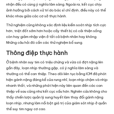
nhận đều có cùng ý nghĩa lâm sàng. Ngoài ra, kết cục chịu
ảnh hưởng bởi cách xử trí do bác sĩ chỉ định, điều này có thể
khác nhau giữa các cơ sở thực hành.
Thử nghiệm cũng không xác định liệu kiểm soát nhịp tích cực
hơn, triệt đốt sớm hơn hoặc cấy thiết bị có cải thiện sống
còn hay giảm nhập viện ở tất cả bệnh nhân hay không.
Những câu hỏi đó cần các thử nghiệm bổ sung.
Thông điệp thực hành
Ở bệnh nhân suy tim có triệu chứng và vừa có đợt nặng lên
gần đây, loạn nhịp thường gặp, có ý nghĩa lâm sàng và
thường có thể can thiệp. Theo dõi liên tục bằng ICM đã phát
hiện gánh nặng đáng kể của rung nhĩ, loạn nhịp chậm và nhịp
nhanh thất, và những phát hiện này liên quan đến các can
thiệp về sau cũng như kết cục xấu hơn. Nghiên cứu không cho
thấy chiến lược quản lý sung huyết làm thay đổi gánh nặng
loạn nhịp, nhưng làm nổi bật giá trị của giám sát nhịp ở quần
thể suy tim nguy cơ cao.