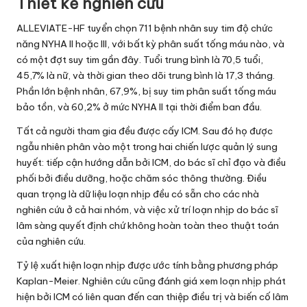
Thiết kế nghiên cứu
ALLEVIATE-HF tuyển chọn 711 bệnh nhân suy tim độ chức
năng NYHA II hoặc III, với bất kỳ phân suất tống máu nào, và
có một đợt suy tim gần đây. Tuổi trung bình là 70,5 tuổi,
45,7% là nữ, và thời gian theo dõi trung bình là 17,3 tháng.
Phần lớn bệnh nhân, 67,9%, bị suy tim phân suất tống máu
bảo tồn, và 60,2% ở mức NYHA II tại thời điểm ban đầu.
Tất cả người tham gia đều được cấy ICM. Sau đó họ được
ngẫu nhiên phân vào một trong hai chiến lược quản lý sung
huyết: tiếp cận hướng dẫn bởi ICM, do bác sĩ chỉ đạo và điều
phối bởi điều dưỡng, hoặc chăm sóc thông thường. Điều
quan trọng là dữ liệu loạn nhịp đều có sẵn cho các nhà
nghiên cứu ở cả hai nhóm, và việc xử trí loạn nhịp do bác sĩ
lâm sàng quyết định chứ không hoàn toàn theo thuật toán
của nghiên cứu.
Tỷ lệ xuất hiện loạn nhịp được ước tính bằng phương pháp
Kaplan-Meier. Nghiên cứu cũng đánh giá xem loạn nhịp phát
hiện bởi ICM có liên quan đến can thiệp điều trị và biến cố lâm