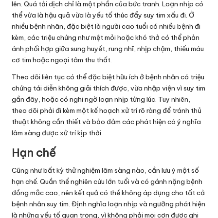
lên. Quá tải dịch chỉ là một phần của bức tranh. Loạn nhịp có
thể vừa là hậu quả vừa là yếu tố thúc đẩy suy tim xấu đi. Ở
nhiều bệnh nhân, đặc biệt là người cao tuổi có nhiều bệnh đi
kèm, các triệu chứng như mệt mỏi hoặc khó thở có thể phản
ánh phối hợp giữa sung huyết, rung nhĩ, nhịp chậm, thiếu máu
cơ tim hoặc ngoại tâm thu thất.
Theo dõi liên tục có thể đặc biệt hữu ích ở bệnh nhân có triệu
chứng tái diễn không giải thích được, vừa nhập viện vì suy tim
gần đây, hoặc có nghi ngờ loạn nhịp từng lúc. Tuy nhiên,
theo dõi phải đi kèm một kế hoạch xử trí rõ ràng để tránh thủ
thuật không cần thiết và bảo đảm các phát hiện có ý nghĩa
lâm sàng được xử trí kịp thời.
Hạn chế
Cũng như bất kỳ thử nghiệm lâm sàng nào, cần lưu ý một số
hạn chế. Quần thể nghiên cứu lớn tuổi và có gánh nặng bệnh
đồng mắc cao, nên kết quả có thể không áp dụng cho tất cả
bệnh nhân suy tim. Định nghĩa loạn nhịp và ngưỡng phát hiện
là những yếu tố quan trọng, vì không phải mọi cơn được ghi