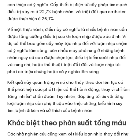
can thiệp có ý nghĩa. Cấy thiết bị điện tử cấy ghép tim mạch
điều trị xảy ra ở 22,7% bệnh nhân, và triệt đốt qua catheter
được thực hiện ở 26,1%.
Về mặt thực hành, điều này có nghĩa là nhiều bệnh nhân cần
được tăng cường điều trị sau khi loạn nhịp được xác định. Ví
dụ có thể bao gồm cấy máy tạo nhịp đối với loạn nhịp chậm
có ý nghĩa lâm sàng, cân nhắc máy phá rung ở những bệnh
nhân nguy cơ cao được chọn lọc, điều trị kiểm soát nhịp đối
với rung nhĩ, hoặc thủ thuật triệt đốt đối với loạn nhịp tái
phát có triệu chứng hoặc có ý nghĩa lâm sàng.
Kết quả này quan trọng vì nó cho thấy theo dõi liên tục có
thể phát hiện các phát hiện có thể hành động, thay vì chỉ làm
tăng “nhiễu” chẩn đoán. Tuy nhiên, đáp ứng tối ưu với từng
loại loạn nhịp còn phụ thuộc vào triệu chứng, kiểu hình suy
tim, bệnh đi kèm và sở thích của bệnh nhân.
Khác biệt theo phân suất tống máu
Các nhà nghiên cứu cũng xem xét kiểu loạn nhịp thay đổi như