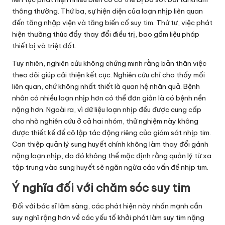
thông thường. Thứ ba, sự hiện diện của loạn nhịp liên quan
đến tăng nhập viện và tăng biến cố suy tim. Thứ tư, việc phát
hiện thường thúc đẩy thay đổi điều trị, bao gồm liệu pháp
thiết bị và triệt đốt.
Tuy nhiên, nghiên cứu không chứng minh rằng bản thân việc
theo dõi giúp cải thiện kết cục. Nghiên cứu chỉ cho thấy mối
liên quan, chứ không nhất thiết là quan hệ nhân quả. Bệnh
nhân có nhiều loạn nhịp hơn có thể đơn giản là có bệnh nền
nặng hơn. Ngoài ra, vì dữ liệu loạn nhịp đều được cung cấp
cho nhà nghiên cứu ở cả hai nhóm, thử nghiệm này không
được thiết kế để cô lập tác động riêng của giám sát nhịp tim.
Can thiệp quản lý sung huyết chính không làm thay đổi gánh
nặng loạn nhịp, do đó không thể mặc định rằng quản lý từ xa
tập trung vào sung huyết sẽ ngăn ngừa các vấn đề nhịp tim.
Ý nghĩa đối với chăm sóc suy tim
Đối với bác sĩ lâm sàng, các phát hiện này nhấn mạnh cần
suy nghĩ rộng hơn về các yếu tố khởi phát làm suy tim nặng