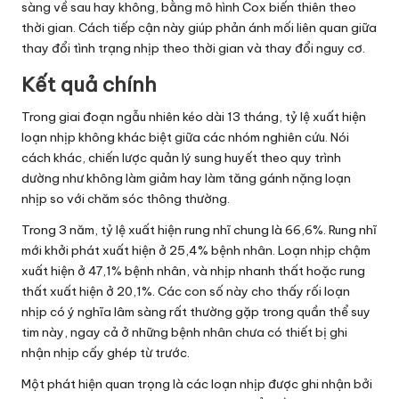
sàng về sau hay không, bằng mô hình Cox biến thiên theo
thời gian. Cách tiếp cận này giúp phản ánh mối liên quan giữa
thay đổi tình trạng nhịp theo thời gian và thay đổi nguy cơ.
Kết quả chính
Trong giai đoạn ngẫu nhiên kéo dài 13 tháng, tỷ lệ xuất hiện
loạn nhịp không khác biệt giữa các nhóm nghiên cứu. Nói
cách khác, chiến lược quản lý sung huyết theo quy trình
dường như không làm giảm hay làm tăng gánh nặng loạn
nhịp so với chăm sóc thông thường.
Trong 3 năm, tỷ lệ xuất hiện rung nhĩ chung là 66,6%. Rung nhĩ
mới khởi phát xuất hiện ở 25,4% bệnh nhân. Loạn nhịp chậm
xuất hiện ở 47,1% bệnh nhân, và nhịp nhanh thất hoặc rung
thất xuất hiện ở 20,1%. Các con số này cho thấy rối loạn
nhịp có ý nghĩa lâm sàng rất thường gặp trong quần thể suy
tim này, ngay cả ở những bệnh nhân chưa có thiết bị ghi
nhận nhịp cấy ghép từ trước.
Một phát hiện quan trọng là các loạn nhịp được ghi nhận bởi