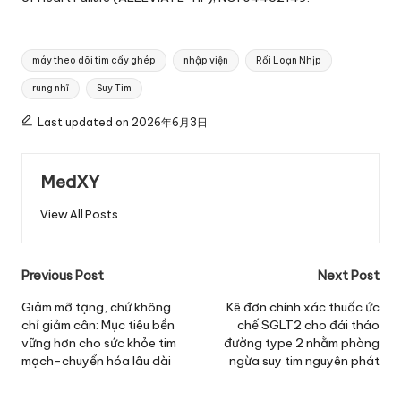
Tags:
máy theo dõi tim cấy ghép
nhập viện
Rối Loạn Nhịp
rung nhĩ
Suy Tim
Last updated on 2026年6月3日
MedXY
View All Posts
Post
Previous Post
Next Post
navigation
Giảm mỡ tạng, chứ không
Kê đơn chính xác thuốc ức
chỉ giảm cân: Mục tiêu bền
chế SGLT2 cho đái tháo
vững hơn cho sức khỏe tim
đường type 2 nhằm phòng
mạch-chuyển hóa lâu dài
ngừa suy tim nguyên phát