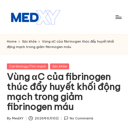
Skip
to
content
M
e
Home
Sức khỏe
Vùng αC của fibrinogen thúc đẩy huyết khối
động mạch trong giảm fibrinogen máu
d
x
Posted
Cardiology/Tim mạch
Sức khỏe
y
in
Vùng αC của fibrinogen
A
thúc đẩy huyết khối động
I
mạch trong giảm
fibrinogen máu
By
MedXY
2026年6月10日
No Comments
Posted
by