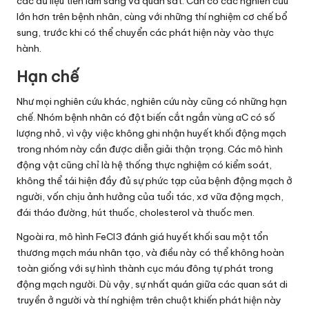
các dữ liệu tiền lâm sàng và quan sát. Cần có các nghiên cứu
lớn hơn trên bệnh nhân, cùng với những thí nghiệm cơ chế bổ
sung, trước khi có thể chuyển các phát hiện này vào thực
hành.
Hạn chế
Như mọi nghiên cứu khác, nghiên cứu này cũng có những hạn
chế. Nhóm bệnh nhân có đột biến cắt ngắn vùng αC có số
lượng nhỏ, vì vậy việc không ghi nhận huyết khối động mạch
trong nhóm này cần được diễn giải thận trọng. Các mô hình
động vật cũng chỉ là hệ thống thực nghiệm có kiểm soát,
không thể tái hiện đầy đủ sự phức tạp của bệnh động mạch ở
người, vốn chịu ảnh hưởng của tuổi tác, xơ vữa động mạch,
đái tháo đường, hút thuốc, cholesterol và thuốc men.
Ngoài ra, mô hình FeCl3 đánh giá huyết khối sau một tổn
thương mạch máu nhân tạo, và điều này có thể không hoàn
toàn giống với sự hình thành cục máu đông tự phát trong
động mạch người. Dù vậy, sự nhất quán giữa các quan sát di
truyền ở người và thí nghiệm trên chuột khiến phát hiện này