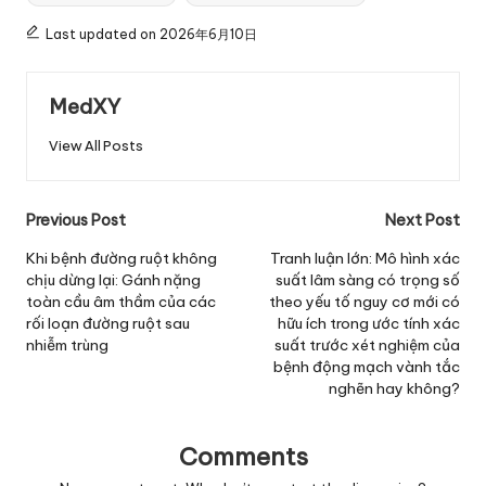
Last updated on 2026年6月10日
MedXY
View All Posts
Post
Previous Post
Next Post
navigation
Khi bệnh đường ruột không
Tranh luận lớn: Mô hình xác
chịu dừng lại: Gánh nặng
suất lâm sàng có trọng số
toàn cầu âm thầm của các
theo yếu tố nguy cơ mới có
rối loạn đường ruột sau
hữu ích trong ước tính xác
nhiễm trùng
suất trước xét nghiệm của
bệnh động mạch vành tắc
nghẽn hay không?
Comments