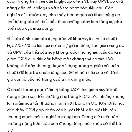
quan trọng trên tiểu cầu là glycoprotein VI, hay GPVI, có khả
năng gắn với collagen và hỗ trợ hoạt hóa tiểu cầu. Các
nghiên cứu trước đây cho thấy fibrinogen và fibrin cũng có
thể tương tác với tiểu cầu theo những cách làm tăng sự phát
triển của cục máu đông.
Để xác định xem tác dụng bảo vệ khỏi huyết khối ở chuột
Fga270/270 có liên quan đến sự giảm tương tác giữa vùng αC
và GPVI của tiểu cầu hay không, các nhà nghiên cứu đã làm
giảm GPVI của tiểu cầu bằng một kháng thể có tên JAQ1.
Kháng thể này thường được sử dụng trong nghiên cứu trên
chuột để loại bỏ chức năng của GPVI trên tiểu cầu và đánh
giá vai trò của nó trong quá trình đông máu.
Ở chuột hoang dại, điều trị bằng JAQ1 làm giảm huyết khối
động mạch sau tổn thương nhẹ bằng FeCl3 5%, nhưng không
làm giảm sau tổn thương mạnh hơn bằng FeCl3 10%. Điều này
cho thấy GPVI góp phần vào huyết khối, đặc biệt khi tổn
thương mạch máu ít nghiêm trọng hơn. Trong điều kiện tổn
thương nặng hơn, các con đường đông máu khác có thể bù
trừ.