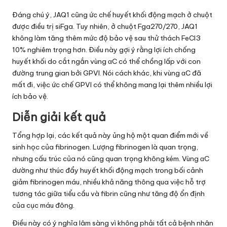
Đáng chú ý, JAQ1 cũng ức chế huyết khối động mạch ở chuột
được điều trị siFga. Tuy nhiên, ở chuột Fga270/270, JAQ1
không làm tăng thêm mức độ bảo vệ sau thử thách FeCl3
10% nghiêm trọng hơn. Điều này gợi ý rằng lợi ích chống
huyết khối do cắt ngắn vùng αC có thể chồng lấp với con
đường trung gian bởi GPVI. Nói cách khác, khi vùng αC đã
mất đi, việc ức chế GPVI có thể không mang lại thêm nhiều lợi
ích bảo vệ.
Diễn giải kết quả
Tổng hợp lại, các kết quả này ủng hộ một quan điểm mới về
sinh học của fibrinogen. Lượng fibrinogen là quan trọng,
nhưng cấu trúc của nó cũng quan trọng không kém. Vùng αC
dường như thúc đẩy huyết khối động mạch trong bối cảnh
giảm fibrinogen máu, nhiều khả năng thông qua việc hỗ trợ
tương tác giữa tiểu cầu và fibrin cũng như tăng độ ổn định
của cục máu đông.
Điều này có ý nghĩa lâm sàng vì không phải tất cả bệnh nhân