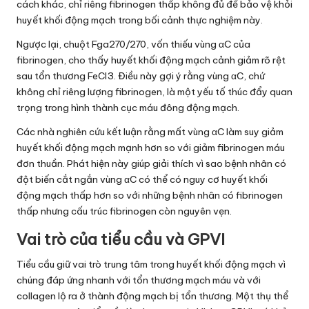
cách khác, chỉ riêng fibrinogen thấp không đủ để bảo vệ khỏi
huyết khối động mạch trong bối cảnh thực nghiệm này.
Ngược lại, chuột Fga270/270, vốn thiếu vùng αC của
fibrinogen, cho thấy huyết khối động mạch cảnh giảm rõ rệt
sau tổn thương FeCl3. Điều này gợi ý rằng vùng αC, chứ
không chỉ riêng lượng fibrinogen, là một yếu tố thúc đẩy quan
trọng trong hình thành cục máu đông động mạch.
Các nhà nghiên cứu kết luận rằng mất vùng αC làm suy giảm
huyết khối động mạch mạnh hơn so với giảm fibrinogen máu
đơn thuần. Phát hiện này giúp giải thích vì sao bệnh nhân có
đột biến cắt ngắn vùng αC có thể có nguy cơ huyết khối
động mạch thấp hơn so với những bệnh nhân có fibrinogen
thấp nhưng cấu trúc fibrinogen còn nguyên vẹn.
Vai trò của tiểu cầu và GPVI
Tiểu cầu giữ vai trò trung tâm trong huyết khối động mạch vì
chúng đáp ứng nhanh với tổn thương mạch máu và với
collagen lộ ra ở thành động mạch bị tổn thương. Một thụ thể