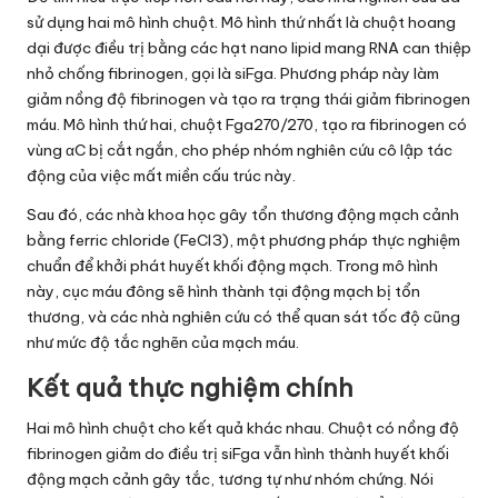
sử dụng hai mô hình chuột. Mô hình thứ nhất là chuột hoang
dại được điều trị bằng các hạt nano lipid mang RNA can thiệp
nhỏ chống fibrinogen, gọi là siFga. Phương pháp này làm
giảm nồng độ fibrinogen và tạo ra trạng thái giảm fibrinogen
máu. Mô hình thứ hai, chuột Fga270/270, tạo ra fibrinogen có
vùng αC bị cắt ngắn, cho phép nhóm nghiên cứu cô lập tác
động của việc mất miền cấu trúc này.
Sau đó, các nhà khoa học gây tổn thương động mạch cảnh
bằng ferric chloride (FeCl3), một phương pháp thực nghiệm
chuẩn để khởi phát huyết khối động mạch. Trong mô hình
này, cục máu đông sẽ hình thành tại động mạch bị tổn
thương, và các nhà nghiên cứu có thể quan sát tốc độ cũng
như mức độ tắc nghẽn của mạch máu.
Kết quả thực nghiệm chính
Hai mô hình chuột cho kết quả khác nhau. Chuột có nồng độ
fibrinogen giảm do điều trị siFga vẫn hình thành huyết khối
động mạch cảnh gây tắc, tương tự như nhóm chứng. Nói