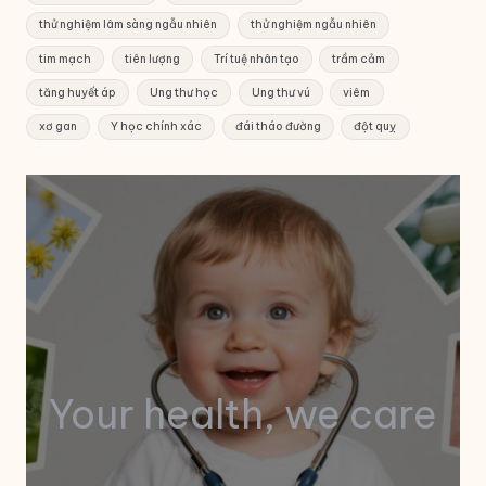
thử nghiệm lâm sàng ngẫu nhiên
thử nghiệm ngẫu nhiên
tim mạch
tiên lượng
Trí tuệ nhân tạo
trầm cảm
tăng huyết áp
Ung thư học
Ung thư vú
viêm
xơ gan
Y học chính xác
đái tháo đường
đột quỵ
Your health, we care