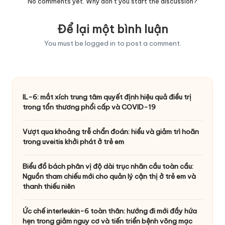
No comments yet. Why don’t you start the discussion?
Để lại một bình luận
You must be
logged in
to post a comment.
IL-6: mắt xích trung tâm quyết định hiệu quả điều trị
trong tổn thương phổi cấp và COVID-19
Vượt qua khoảng trễ chẩn đoán: hiểu và giảm trì hoãn
trong uveitis khởi phát ở trẻ em
Biểu đồ bách phân vị độ dài trục nhãn cầu toàn cầu:
Nguồn tham chiếu mới cho quản lý cận thị ở trẻ em và
thanh thiếu niên
Ức chế interleukin-6 toàn thân: hướng đi mới đầy hứa
hẹn trong giảm nguy cơ và tiến triển bệnh võng mạc