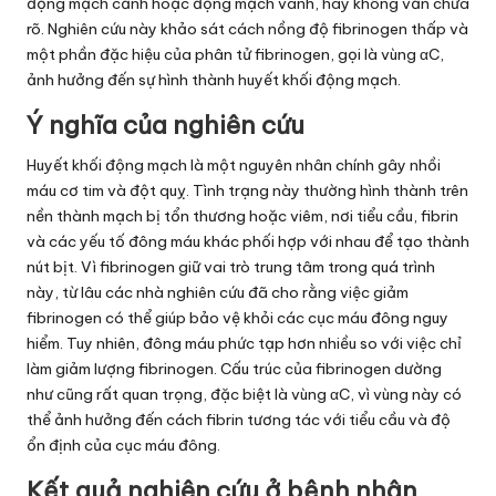
động mạch cảnh hoặc động mạch vành, hay không vẫn chưa
rõ. Nghiên cứu này khảo sát cách nồng độ fibrinogen thấp và
một phần đặc hiệu của phân tử fibrinogen, gọi là vùng αC,
ảnh hưởng đến sự hình thành huyết khối động mạch.
Ý nghĩa của nghiên cứu
Huyết khối động mạch là một nguyên nhân chính gây nhồi
máu cơ tim và đột quỵ. Tình trạng này thường hình thành trên
nền thành mạch bị tổn thương hoặc viêm, nơi tiểu cầu, fibrin
và các yếu tố đông máu khác phối hợp với nhau để tạo thành
nút bịt. Vì fibrinogen giữ vai trò trung tâm trong quá trình
này, từ lâu các nhà nghiên cứu đã cho rằng việc giảm
fibrinogen có thể giúp bảo vệ khỏi các cục máu đông nguy
hiểm. Tuy nhiên, đông máu phức tạp hơn nhiều so với việc chỉ
làm giảm lượng fibrinogen. Cấu trúc của fibrinogen dường
như cũng rất quan trọng, đặc biệt là vùng αC, vì vùng này có
thể ảnh hưởng đến cách fibrin tương tác với tiểu cầu và độ
ổn định của cục máu đông.
Kết quả nghiên cứu ở bệnh nhân