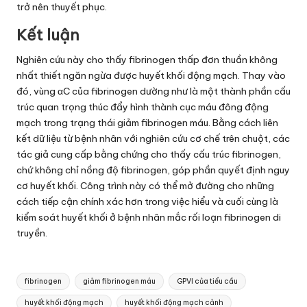
trở nên thuyết phục.
Kết luận
Nghiên cứu này cho thấy fibrinogen thấp đơn thuần không
nhất thiết ngăn ngừa được huyết khối động mạch. Thay vào
đó, vùng αC của fibrinogen dường như là một thành phần cấu
trúc quan trọng thúc đẩy hình thành cục máu đông động
mạch trong trạng thái giảm fibrinogen máu. Bằng cách liên
kết dữ liệu từ bệnh nhân với nghiên cứu cơ chế trên chuột, các
tác giả cung cấp bằng chứng cho thấy cấu trúc fibrinogen,
chứ không chỉ nồng độ fibrinogen, góp phần quyết định nguy
cơ huyết khối. Công trình này có thể mở đường cho những
cách tiếp cận chính xác hơn trong việc hiểu và cuối cùng là
kiểm soát huyết khối ở bệnh nhân mắc rối loạn fibrinogen di
truyền.
Tags:
fibrinogen
giảm fibrinogen máu
GPVI của tiểu cầu
huyết khối động mạch
huyết khối động mạch cảnh