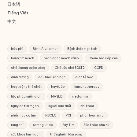
日本語
Tiếng Việt
中文
béo phì
Bệnh Alzheimer
Bệnh thận mạn tính
bệnh tim mạch
bệnh động mạch vành
Chăm sóc cấp cứu
chất lượng cuộc sống
Chất ức chế SGLT2
COPD
dinh dưỡng
dấu hiệu sinh học
dịch tễ học
hoạt động thể chất
huyết áp
immunotherapy
liệu pháp miễn dịch
MASLD
metformin
nguy cơ tim mạch
người cao tuổi
nhi khoa
nhồi máu cơ tim
NSCLC
PCI
phân loại rủi ro
rung nhĩ
semaglutide
Suy Tim
Sức khỏe phụ nữ
sức khỏe tim mạch
thử nghiệm lâm sàng