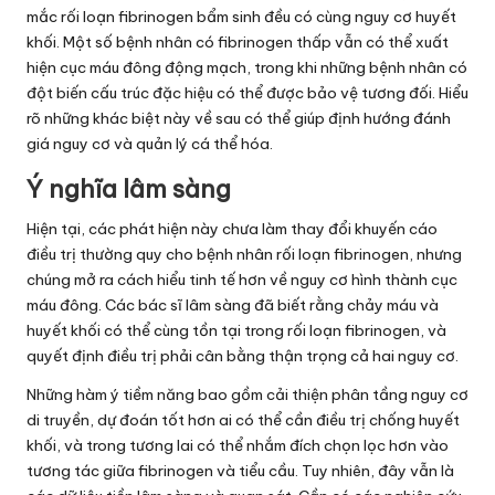
mắc rối loạn fibrinogen bẩm sinh đều có cùng nguy cơ huyết
khối. Một số bệnh nhân có fibrinogen thấp vẫn có thể xuất
hiện cục máu đông động mạch, trong khi những bệnh nhân có
đột biến cấu trúc đặc hiệu có thể được bảo vệ tương đối. Hiểu
rõ những khác biệt này về sau có thể giúp định hướng đánh
giá nguy cơ và quản lý cá thể hóa.
Ý nghĩa lâm sàng
Hiện tại, các phát hiện này chưa làm thay đổi khuyến cáo
điều trị thường quy cho bệnh nhân rối loạn fibrinogen, nhưng
chúng mở ra cách hiểu tinh tế hơn về nguy cơ hình thành cục
máu đông. Các bác sĩ lâm sàng đã biết rằng chảy máu và
huyết khối có thể cùng tồn tại trong rối loạn fibrinogen, và
quyết định điều trị phải cân bằng thận trọng cả hai nguy cơ.
Những hàm ý tiềm năng bao gồm cải thiện phân tầng nguy cơ
di truyền, dự đoán tốt hơn ai có thể cần điều trị chống huyết
khối, và trong tương lai có thể nhắm đích chọn lọc hơn vào
tương tác giữa fibrinogen và tiểu cầu. Tuy nhiên, đây vẫn là