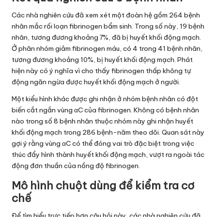
Các nhà nghiên cứu đã xem xét một đoàn hệ gồm 264 bệnh
nhân mắc rối loạn fibrinogen bẩm sinh. Trong số này, 19 bệnh
nhân, tương đương khoảng 7%, đã bị huyết khối động mạch.
Ở phân nhóm giảm fibrinogen máu, có 4 trong 41 bệnh nhân,
tương đương khoảng 10%, bị huyết khối động mạch. Phát
hiện này có ý nghĩa vì cho thấy fibrinogen thấp không tự
động ngăn ngừa được huyết khối động mạch ở người.
Một kiểu hình khác được ghi nhận ở nhóm bệnh nhân có đột
biến cắt ngắn vùng αC của fibrinogen. Không có bệnh nhân
nào trong số 8 bệnh nhân thuộc nhóm này ghi nhận huyết
khối động mạch trong 286 bệnh-năm theo dõi. Quan sát này
gợi ý rằng vùng αC có thể đóng vai trò đặc biệt trong việc
thúc đẩy hình thành huyết khối động mạch, vượt ra ngoài tác
động đơn thuần của nồng độ fibrinogen.
Mô hình chuột dùng để kiểm tra cơ
chế
Để tìm hiểu trực tiếp hơn câu hỏi này, các nhà nghiên cứu đã