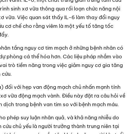
ch vành. IL-6, một chất trung gian trung tâm của
rình sinh xơ vữa thông qua rối loạn chức năng nội
 vữa. Việc quan sát thấy IL-6 làm thay đổi nguy
ứu cơ chế cho rằng viêm là một yếu tố tăng tốc
đẩy.
h phân tầng nguy cơ tim mạch ở những bệnh nhân có
 dự phòng cá thể hóa hơn. Các liệu pháp nhắm vào
 vai trò tiềm năng trong việc giảm nguy cơ gia tăng
 cứu.
a) đối với hẹp van động mạch chủ nhấn mạnh tính
à xơ vữa động mạch vành. Điều này đặt ra câu hỏi về
 dịch trong bệnh van tim so với bệnh mạch máu.
ho phép suy luận nhân quả, và khả năng nhiễu do
cứu chủ yếu là người trưởng thành trung niên tại