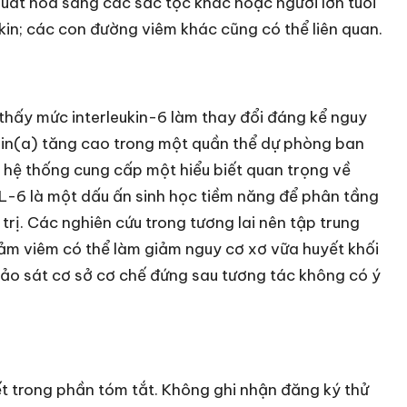
uát hóa sang các sắc tộc khác hoặc người lớn tuổi
kin; các con đường viêm khác cũng có thể liên quan.
thấy mức interleukin-6 làm thay đổi đáng kể nguy
ein(a) tăng cao trong một quần thể dự phòng ban
 hệ thống cung cấp một hiểu biết quan trọng về
L-6 là một dấu ấn sinh học tiềm năng để phân tầng
trị. Các nghiên cứu trong tương lai nên tập trung
iảm viêm có thể làm giảm nguy cơ xơ vữa huyết khối
hảo sát cơ sở cơ chế đứng sau tương tác không có ý
ết trong phần tóm tắt. Không ghi nhận đăng ký thử