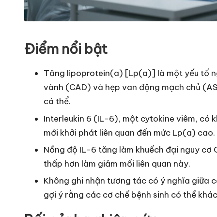
Điểm nổi bật
Tăng lipoprotein(a) [Lp(a)] là một yếu tố 
vành (CAD) và hẹp van động mạch chủ (AS)
cá thể.
Interleukin 6 (IL-6), một cytokine viêm, c
mới khởi phát liên quan đến mức Lp(a) cao.
Nồng độ IL-6 tăng làm khuếch đại nguy cơ C
thấp hơn làm giảm mối liên quan này.
Không ghi nhận tương tác có ý nghĩa giữa c
gợi ý rằng các cơ chế bệnh sinh có thể khác