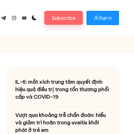
Subscribe
Sign in
ok.com
tter.com
t.me
instagram.com
youtube.com
IL-6: mắt xích trung tâm quyết định
hiệu quả điều trị trong tổn thương phổi
cấp và COVID-19
Vượt qua khoảng trễ chẩn đoán: hiểu
và giảm trì hoãn trong uveitis khởi
phát ở trẻ em