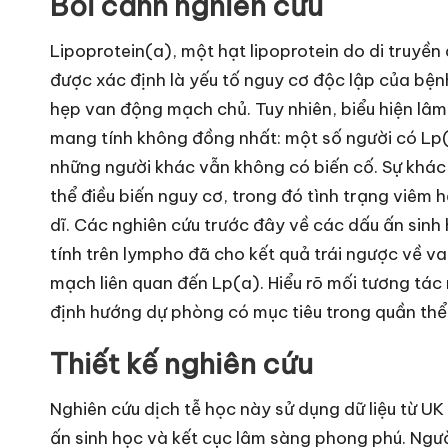
Bối cảnh nghiên cứu
Lipoprotein(a), một hạt lipoprotein do di truyền 
được xác định là yếu tố nguy cơ độc lập của bệ
hẹp van động mạch chủ. Tuy nhiên, biểu hiện lâ
mang tính không đồng nhất: một số người có Lp(a
những người khác vẫn không có biến cố. Sự khác 
thể điều biến nguy cơ, trong đó tình trạng viêm
dĩ. Các nghiên cứu trước đây về các dấu ấn sinh 
tính trên lympho đã cho kết quả trái ngược về va
mạch liên quan đến Lp(a). Hiểu rõ mối tương tác
định hướng dự phòng có mục tiêu trong quần th
Thiết kế nghiên cứu
Nghiên cứu dịch tễ học này sử dụng dữ liệu từ UK
ấn sinh học và kết cục lâm sàng phong phú. Ngư