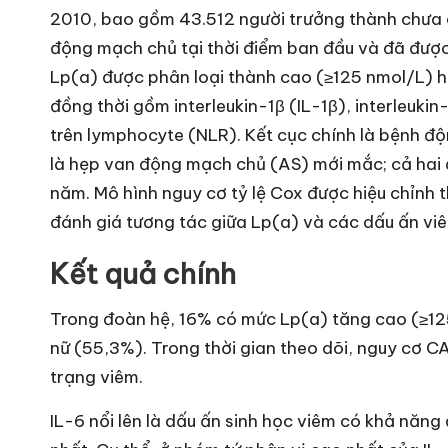
2010, bao gồm 43.512 người trưởng thành chưa 
động mạch chủ tại thời điểm ban đầu và đã được
Lp(a) được phân loại thành cao (≥125 nmol/L) 
đồng thời gồm interleukin-1β (IL-1β), interleukin-
trên lymphocyte (NLR). Kết cục chính là bệnh đ
là hẹp van động mạch chủ (AS) mới mắc; cả hai đư
năm. Mô hình nguy cơ tỷ lệ Cox được hiệu chỉnh 
đánh giá tương tác giữa Lp(a) và các dấu ấn vi
Kết quả chính
Trong đoàn hệ, 16% có mức Lp(a) tăng cao (≥125 
nữ (55,3%). Trong thời gian theo dõi, nguy cơ 
trạng viêm.
IL-6 nổi lên là dấu ấn sinh học viêm có khả năn