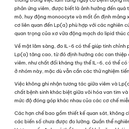
thống trong việc làm tăng nguy cơ bệnh động mạ
phản ứng viêm, được biết là ảnh hưởng đến quá t
mô, huy động monoocyte và mất ổn định mảng xơ
cơ liên quan đến Lp(a) phù hợp với các nghiên c
quan trọng của xơ vữa động mạch do lipid thúc 
Về mặt lâm sàng, đo IL-6 có thể giúp tinh chỉn
Lp(a) tăng cao, từ đó định hướng các can thiệp
viêm, như chất đối kháng thụ thể IL-6, có thể có
ở nhóm này, mặc dù vẫn cần các thử nghiệm tiến
Việc không ghi nhận tương tác giữa viêm và Lp(
chất bệnh sinh khác biệt giữa vôi hóa van tim v
mức độ đóng góp khác nhau của các cơ chế miễn
Các hạn chế bao gồm thiết kế quan sát, không c
các biến số chưa được đo lường. Quần thể nghiên 