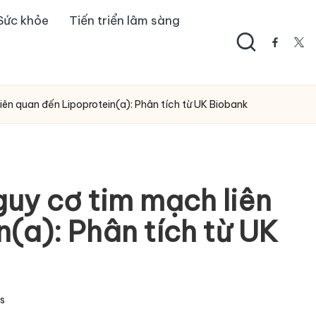
Sức khỏe
Tiến triển lâm sàng
facebo
twi
iên quan đến Lipoprotein(a): Phân tích từ UK Biobank
guy cơ tim mạch liên
(a): Phân tích từ UK
s