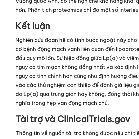
Vương quốc Anh, có thể hạn chế khả năng khái q
hơn. Phân tích proteomics chỉ đo một số interleu
Kết luận
Nghiên cứu đoàn hệ có tính bước ngoặt này cho 
cơ bệnh động mạch vành liên quan đến lipoprot
đầu quy mô lớn. Sự hiệp đồng giữa Lp(a) và viêm
nguy cơ tim mạch không đồng nhất và xác định I
nguy cơ tinh chỉnh hơn cũng như định hướng điều 
vào các thử nghiệm can thiệp để đánh giá liệu g
do Lp(a) qua trung gian hay không, đồng thời k
nghĩa trong hẹp van động mạch chủ.
Tài trợ và ClinicalTrials.gov
Thông tin về nguồn tài trợ không được nêu chi ti