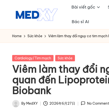
Bài viết gốc
Skip
to
Bác sĩ AI
M
content
e
Home
Sức khỏe
Viêm làm thay đổi nguy cơ tim mạch l
d
x
Posted
Cardiology/Tim mạch
Sức khỏe
in
Viêm làm thay đổi n
y
quan đến Lipoprotein
A
Biobank
I
By
MedXY
2026年6月27日
No Comment
Posted