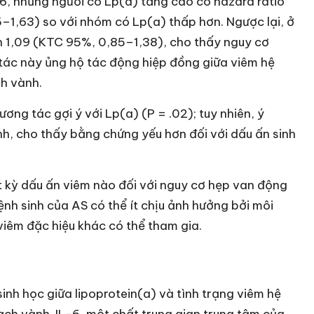
-6, những người có Lp(a) tăng cao có hazard ratio
–1,63) so với nhóm có Lp(a) thấp hơn. Ngược lại, ở
n 1,09 (KTC 95%, 0,85–1,38), cho thấy nguy cơ
tác này ủng hộ tác động hiệp đồng giữa viêm hệ
ch vành.
ơng tác gợi ý với Lp(a) (P = .02); tuy nhiên, ý
nh, cho thấy bằng chứng yếu hơn đối với dấu ấn sinh
 kỳ dấu ấn viêm nào đối với nguy cơ hẹp van động
nh sinh của AS có thể ít chịu ảnh hưởng bởi môi
iêm đặc hiệu khác có thể tham gia.
inh học giữa lipoprotein(a) và tình trạng viêm hệ