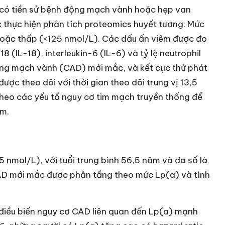
có tiền sử bệnh động mạch vành hoặc hẹp van
 thực hiện phân tích proteomics huyết tương. Mức
hoặc thấp (<125 nmol/L). Các dấu ấn viêm được đo
18 (IL-18), interleukin-6 (IL-6) và tỷ lệ neutrophil
ộng mạch vành (CAD) mới mắc, và kết cục thứ phát
ợc theo dõi với thời gian theo dõi trung vị 13,5
theo các yếu tố nguy cơ tim mạch truyền thống để
êm.
nmol/L), với tuổi trung bình 56,5 năm và đa số là
CAD mới mắc được phân tầng theo mức Lp(a) và tình
g điều biến nguy cơ CAD liên quan đến Lp(a) mạnh