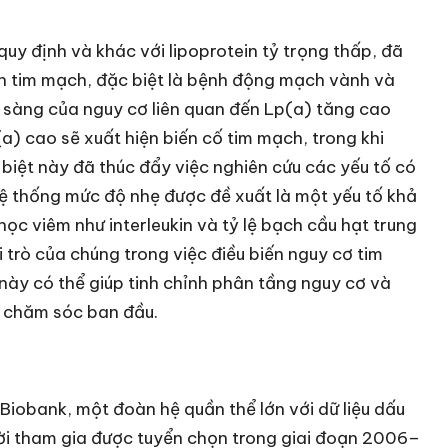
quy định và khác với lipoprotein tỷ trọng thấp, đã
nh tim mạch, đặc biệt là bệnh động mạch vành và
m sàng của nguy cơ liên quan đến Lp(a) tăng cao
) cao sẽ xuất hiện biến cố tim mạch, trong khi
biệt này đã thúc đẩy việc nghiên cứu các yếu tố có
 hệ thống mức độ nhẹ được đề xuất là một yếu tố khả
học viêm như interleukin và tỷ lệ bạch cầu hạt trung
i trò của chúng trong việc điều biến nguy cơ tim
 này có thể giúp tinh chỉnh phân tầng nguy cơ và
ể chăm sóc ban đầu.
 Biobank, một đoàn hệ quần thể lớn với dữ liệu dấu
ời tham gia được tuyển chọn trong giai đoạn 2006–