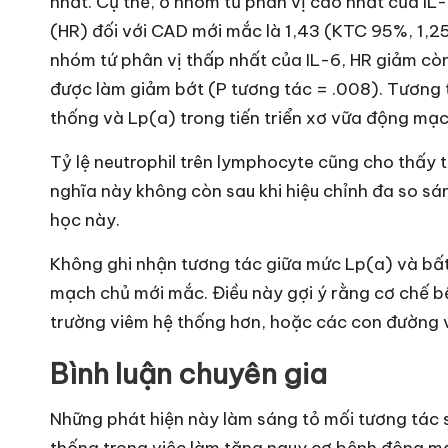
nhất. Cụ thể, ở nhóm tứ phân vị cao nhất của IL
(HR) đối với CAD mới mắc là 1,43 (KTC 95%, 1,25
nhóm tứ phân vị thấp nhất của IL-6, HR giảm cò
được làm giảm bớt (P tương tác = .008). Tương 
thống và Lp(a) trong tiến triển xơ vữa động mạ
Tỷ lệ neutrophil trên lymphocyte cũng cho thấy tư
nghĩa này không còn sau khi hiệu chỉnh đa so sá
học này.
Không ghi nhận tương tác giữa mức Lp(a) và bất
mạch chủ mới mắc. Điều này gợi ý rằng cơ chế bệ
trường viêm hệ thống hơn, hoặc các con đường v
Bình luận chuyên gia
Những phát hiện này làm sáng tỏ mối tương tác s