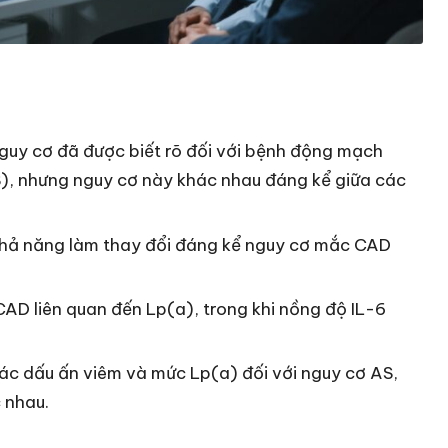
nguy cơ đã được biết rõ đối với bệnh động mạch
, nhưng nguy cơ này khác nhau đáng kể giữa các
ó khả năng làm thay đổi đáng kể nguy cơ mắc CAD
AD liên quan đến Lp(a), trong khi nồng độ IL-6
ác dấu ấn viêm và mức Lp(a) đối với nguy cơ AS,
 nhau.