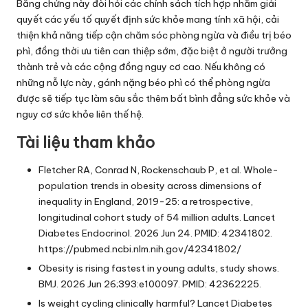
Bằng chứng này đòi hỏi các chính sách tích hợp nhằm giải
quyết các yếu tố quyết định sức khỏe mang tính xã hội, cải
thiện khả năng tiếp cận chăm sóc phòng ngừa và điều trị béo
phì, đồng thời ưu tiên can thiệp sớm, đặc biệt ở người trưởng
thành trẻ và các cộng đồng nguy cơ cao. Nếu không có
những nỗ lực này, gánh nặng béo phì có thể phòng ngừa
được sẽ tiếp tục làm sâu sắc thêm bất bình đẳng sức khỏe và
nguy cơ sức khỏe liên thế hệ.
Tài liệu tham khảo
Fletcher RA, Conrad N, Rockenschaub P, et al. Whole-
population trends in obesity across dimensions of
inequality in England, 2019-25: a retrospective,
longitudinal cohort study of 54 million adults. Lancet
Diabetes Endocrinol. 2026 Jun 24. PMID: 42341802.
https://pubmed.ncbi.nlm.nih.gov/42341802/
Obesity is rising fastest in young adults, study shows.
BMJ. 2026 Jun 26;393:e100097. PMID: 42362225.
Is weight cycling clinically harmful? Lancet Diabetes