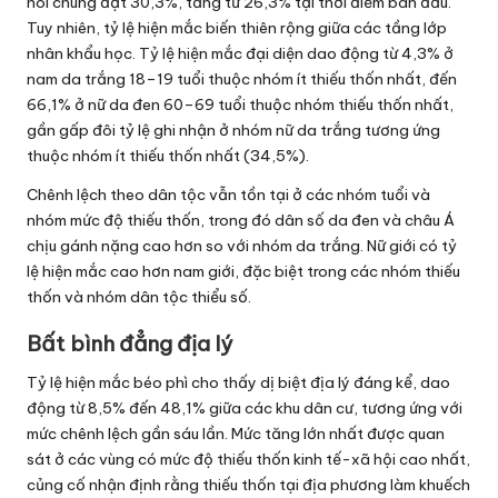
nói chung đạt 30,3%, tăng từ 26,3% tại thời điểm ban đầu.
Tuy nhiên, tỷ lệ hiện mắc biến thiên rộng giữa các tầng lớp
nhân khẩu học. Tỷ lệ hiện mắc đại diện dao động từ 4,3% ở
nam da trắng 18–19 tuổi thuộc nhóm ít thiếu thốn nhất, đến
66,1% ở nữ da đen 60–69 tuổi thuộc nhóm thiếu thốn nhất,
gần gấp đôi tỷ lệ ghi nhận ở nhóm nữ da trắng tương ứng
thuộc nhóm ít thiếu thốn nhất (34,5%).
Chênh lệch theo dân tộc vẫn tồn tại ở các nhóm tuổi và
nhóm mức độ thiếu thốn, trong đó dân số da đen và châu Á
chịu gánh nặng cao hơn so với nhóm da trắng. Nữ giới có tỷ
lệ hiện mắc cao hơn nam giới, đặc biệt trong các nhóm thiếu
thốn và nhóm dân tộc thiểu số.
Bất bình đẳng địa lý
Tỷ lệ hiện mắc béo phì cho thấy dị biệt địa lý đáng kể, dao
động từ 8,5% đến 48,1% giữa các khu dân cư, tương ứng với
mức chênh lệch gần sáu lần. Mức tăng lớn nhất được quan
sát ở các vùng có mức độ thiếu thốn kinh tế-xã hội cao nhất,
củng cố nhận định rằng thiếu thốn tại địa phương làm khuếch