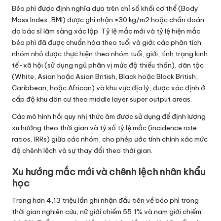
Béo phì được định nghĩa dựa trên chỉ số khối cơ thể (Body
Mass Index, BMI) được ghi nhận ≥30 kg/m2 hoặc chẩn đoán
do bác sĩ lâm sàng xác lập. Tỷ lệ mắc mới và tỷ lệ hiện mắc
béo phì đã được chuẩn hóa theo tuổi và giới; các phân tích
nhóm nhỏ được thực hiện theo nhóm tuổi, giới, tình trạng kinh
tế-xã hội (sử dụng ngũ phân vị mức độ thiếu thốn), dân tộc
(White, Asian hoặc Asian British, Black hoặc Black British,
Caribbean, hoặc African) và khu vực địa lý, được xác định ở
cấp độ khu dân cư theo middle layer super output areas.
Các mô hình hồi quy nhị thức âm được sử dụng để định lượng
xu hướng theo thời gian và tỷ số tỷ lệ mắc (incidence rate
ratios, IRRs) giữa các nhóm, cho phép ước tính chính xác mức
độ chênh lệch và sự thay đổi theo thời gian.
Xu hướng mắc mới và chênh lệch nhân khẩu
học
Trong hơn 4,13 triệu lần ghi nhận đầu tiên về béo phì trong
thời gian nghiên cứu, nữ giới chiếm 55,1% và nam giới chiếm