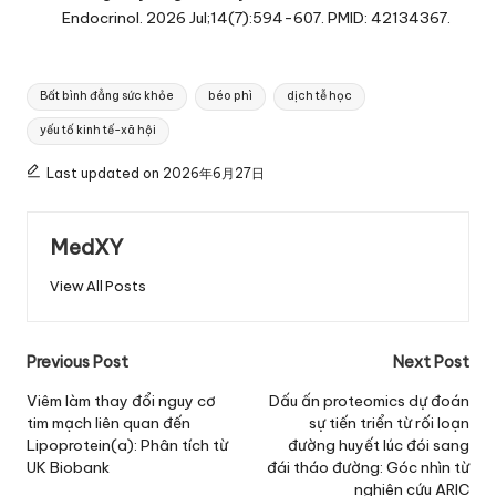
Endocrinol. 2026 Jul;14(7):594-607. PMID: 42134367.
Tags:
Bất bình đẳng sức khỏe
béo phì
dịch tễ học
yếu tố kinh tế-xã hội
Last updated on 2026年6月27日
MedXY
View All Posts
Post
Previous Post
Next Post
navigation
Viêm làm thay đổi nguy cơ
Dấu ấn proteomics dự đoán
tim mạch liên quan đến
sự tiến triển từ rối loạn
Lipoprotein(a): Phân tích từ
đường huyết lúc đói sang
UK Biobank
đái tháo đường: Góc nhìn từ
nghiên cứu ARIC