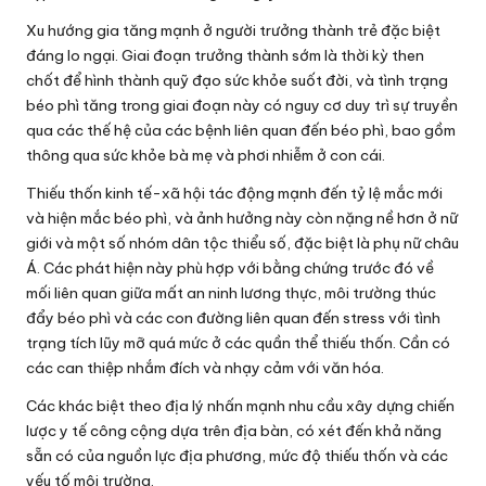
Xu hướng gia tăng mạnh ở người trưởng thành trẻ đặc biệt
đáng lo ngại. Giai đoạn trưởng thành sớm là thời kỳ then
chốt để hình thành quỹ đạo sức khỏe suốt đời, và tình trạng
béo phì tăng trong giai đoạn này có nguy cơ duy trì sự truyền
qua các thế hệ của các bệnh liên quan đến béo phì, bao gồm
thông qua sức khỏe bà mẹ và phơi nhiễm ở con cái.
Thiếu thốn kinh tế-xã hội tác động mạnh đến tỷ lệ mắc mới
và hiện mắc béo phì, và ảnh hưởng này còn nặng nề hơn ở nữ
giới và một số nhóm dân tộc thiểu số, đặc biệt là phụ nữ châu
Á. Các phát hiện này phù hợp với bằng chứng trước đó về
mối liên quan giữa mất an ninh lương thực, môi trường thúc
đẩy béo phì và các con đường liên quan đến stress với tình
trạng tích lũy mỡ quá mức ở các quần thể thiếu thốn. Cần có
các can thiệp nhắm đích và nhạy cảm với văn hóa.
Các khác biệt theo địa lý nhấn mạnh nhu cầu xây dựng chiến
lược y tế công cộng dựa trên địa bàn, có xét đến khả năng
sẵn có của nguồn lực địa phương, mức độ thiếu thốn và các
yếu tố môi trường.