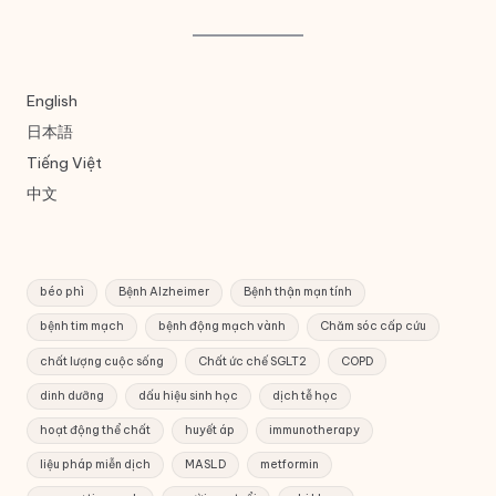
English
日本語
Tiếng Việt
中文
béo phì
Bệnh Alzheimer
Bệnh thận mạn tính
bệnh tim mạch
bệnh động mạch vành
Chăm sóc cấp cứu
chất lượng cuộc sống
Chất ức chế SGLT2
COPD
dinh dưỡng
dấu hiệu sinh học
dịch tễ học
hoạt động thể chất
huyết áp
immunotherapy
liệu pháp miễn dịch
MASLD
metformin