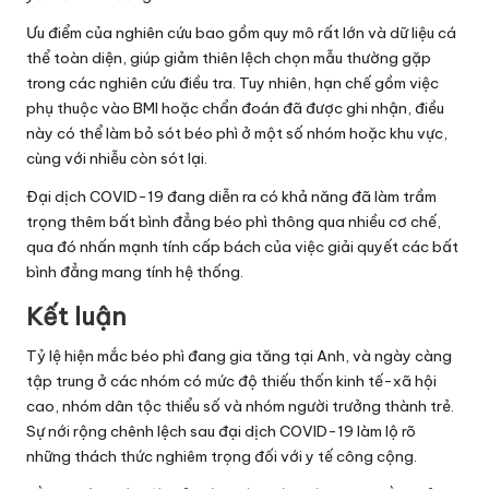
Ưu điểm của nghiên cứu bao gồm quy mô rất lớn và dữ liệu cá
thể toàn diện, giúp giảm thiên lệch chọn mẫu thường gặp
trong các nghiên cứu điều tra. Tuy nhiên, hạn chế gồm việc
phụ thuộc vào BMI hoặc chẩn đoán đã được ghi nhận, điều
này có thể làm bỏ sót béo phì ở một số nhóm hoặc khu vực,
cùng với nhiễu còn sót lại.
Đại dịch COVID-19 đang diễn ra có khả năng đã làm trầm
trọng thêm bất bình đẳng béo phì thông qua nhiều cơ chế,
qua đó nhấn mạnh tính cấp bách của việc giải quyết các bất
bình đẳng mang tính hệ thống.
Kết luận
Tỷ lệ hiện mắc béo phì đang gia tăng tại Anh, và ngày càng
tập trung ở các nhóm có mức độ thiếu thốn kinh tế-xã hội
cao, nhóm dân tộc thiểu số và nhóm người trưởng thành trẻ.
Sự nới rộng chênh lệch sau đại dịch COVID-19 làm lộ rõ
những thách thức nghiêm trọng đối với y tế công cộng.