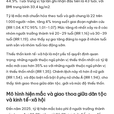
44,9%. Tuổi trung vị tại lần ghi nhận đầu tiên là 43 tuổi, với
BMI trung bình 33,4 kg/m2.
Tỷ lệ mắc mới chuẩn hóa theo tuổi và giới chung là 22 trên
1.000 người-năm, tăng 4% trong suốt giai đoạn nghiên cứu
(IRR 1,04; KTC 95%: 1,01–1,07). Mức tăng rõ nhất xảy ra ở các
nhóm người trưởng thành trẻ 20–29 tuổi (IRR 1,16) và 30–39
tuổi (IRR 1,19), cho thấy sự gia tăng đáng lo ngại ở nhóm tuổi
sinh sản và nhóm tuổi lao động sớm.
Thiếu thốn kinh tế-xã hội là một yếu tố quyết định quan
trọng: những người thuộc ngũ phân vị thiếu thốn nhất có tỷ lệ
mắc mới cao hơn 35% so với những người thuộc ngũ phân vị
ít thiếu thốn nhất (IRR 1,35). Chênh lệch này rõ hơn ở nữ giới
(IRR 1,54), và đặc biệt nổi bật ở phụ nữ châu Á (IRR 1,94), cho
thấy tính giao thoa giữa dân tộc, giới và mức độ thiếu thốn.
Mô hình hiện mắc và giao thoa giữa dân tộc
và kinh tế-xã hội
Đến năm 2025, tỷ lệ hiện mắc béo phì ở người trưởng thành