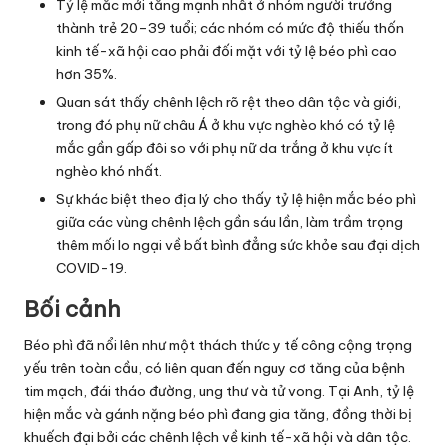
Tỷ lệ mắc mới tăng mạnh nhất ở nhóm người trưởng
thành trẻ 20–39 tuổi; các nhóm có mức độ thiếu thốn
kinh tế-xã hội cao phải đối mặt với tỷ lệ béo phì cao
hơn 35%.
Quan sát thấy chênh lệch rõ rệt theo dân tộc và giới,
trong đó phụ nữ châu Á ở khu vực nghèo khó có tỷ lệ
mắc gần gấp đôi so với phụ nữ da trắng ở khu vực ít
nghèo khó nhất.
Sự khác biệt theo địa lý cho thấy tỷ lệ hiện mắc béo phì
giữa các vùng chênh lệch gần sáu lần, làm trầm trọng
thêm mối lo ngại về bất bình đẳng sức khỏe sau đại dịch
COVID-19.
Bối cảnh
Béo phì đã nổi lên như một thách thức y tế công cộng trọng
yếu trên toàn cầu, có liên quan đến nguy cơ tăng của bệnh
tim mạch, đái tháo đường, ung thư và tử vong. Tại Anh, tỷ lệ
hiện mắc và gánh nặng béo phì đang gia tăng, đồng thời bị
khuếch đại bởi các chênh lệch về kinh tế-xã hội và dân tộc.