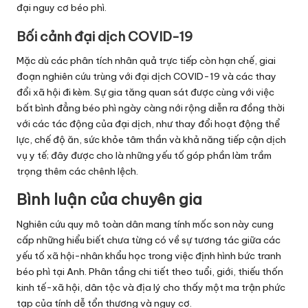
đại nguy cơ béo phì.
Bối cảnh đại dịch COVID-19
Mặc dù các phân tích nhân quả trực tiếp còn hạn chế, giai
đoạn nghiên cứu trùng với đại dịch COVID-19 và các thay
đổi xã hội đi kèm. Sự gia tăng quan sát được cùng với việc
bất bình đẳng béo phì ngày càng nới rộng diễn ra đồng thời
với các tác động của đại dịch, như thay đổi hoạt động thể
lực, chế độ ăn, sức khỏe tâm thần và khả năng tiếp cận dịch
vụ y tế; đây được cho là những yếu tố góp phần làm trầm
trọng thêm các chênh lệch.
Bình luận của chuyên gia
Nghiên cứu quy mô toàn dân mang tính mốc son này cung
cấp những hiểu biết chưa từng có về sự tương tác giữa các
yếu tố xã hội-nhân khẩu học trong việc định hình bức tranh
béo phì tại Anh. Phân tầng chi tiết theo tuổi, giới, thiếu thốn
kinh tế-xã hội, dân tộc và địa lý cho thấy một ma trận phức
tạp của tính dễ tổn thương và nguy cơ.