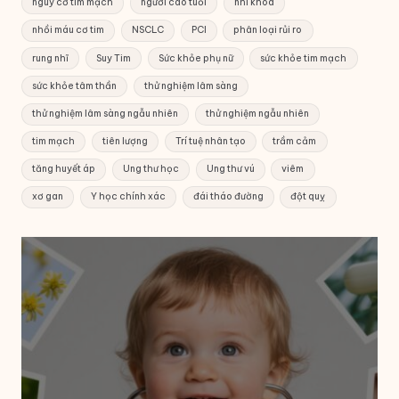
nguy cơ tim mạch
người cao tuổi
nhi khoa
nhồi máu cơ tim
NSCLC
PCI
phân loại rủi ro
rung nhĩ
Suy Tim
Sức khỏe phụ nữ
sức khỏe tim mạch
sức khỏe tâm thần
thử nghiệm lâm sàng
thử nghiệm lâm sàng ngẫu nhiên
thử nghiệm ngẫu nhiên
tim mạch
tiên lượng
Trí tuệ nhân tạo
trầm cảm
tăng huyết áp
Ung thư học
Ung thư vú
viêm
xơ gan
Y học chính xác
đái tháo đường
đột quỵ