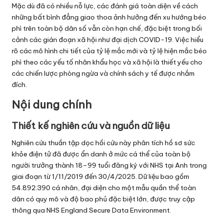
Mặc dù đã có nhiều nỗ lực, các đánh giá toàn diện về cách
những bất bình đẳng giao thoa ảnh hưởng đến xu hướng béo
phì trên toàn bộ dân số vẫn còn hạn chế, đặc biệt trong bối
cảnh các gián đoạn xã hội như đại dịch COVID-19. Việc hiểu
rõ các mô hình chi tiết của tỷ lệ mắc mới và tỷ lệ hiện mắc béo
phì theo các yếu tố nhân khẩu học và xã hội là thiết yếu cho
các chiến lược phòng ngừa và chính sách y tế được nhắm
đích.
Nội dung chính
Thiết kế nghiên cứu và nguồn dữ liệu
Nghiên cứu thuần tập dọc hồi cứu này phân tích hồ sơ sức
khỏe điện tử đã được ẩn danh ở mức cá thể của toàn bộ
người trưởng thành 18–99 tuổi đăng ký với NHS tại Anh trong
giai đoạn từ 1/11/2019 đến 30/4/2025. Dữ liệu bao gồm
54.892.390 cá nhân, đại diện cho một mẫu quần thể toàn
dân có quy mô và độ bao phủ đặc biệt lớn, được truy cập
thông qua NHS England Secure Data Environment.