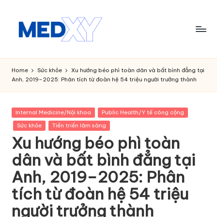
Skip
to
content
M
e
Home
Sức khỏe
Xu hướng béo phì toàn dân và bất bình đẳng tại
Anh, 2019–2025: Phân tích từ đoàn hệ 54 triệu người trưởng thành
d
x
Posted
Internal Medicine/Nội khoa
Public Health/Y tế công cộng
y
in
Sức khỏe
Tiến triển lâm sàng
A
Xu hướng béo phì toàn
I
dân và bất bình đẳng tại
Anh, 2019–2025: Phân
tích từ đoàn hệ 54 triệu
người trưởng thành