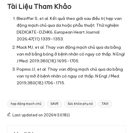
Tài Liệu Tham Khảo
Bleiziffer S, et al. Kết quả theo giới sau điều trị hẹp van
động mạch chủ qua da hoặc phẫu thuật: Thử nghiệm
DEDICATE-DZHK6. European Heart Journal.
2026;47(11):1339-1353.
Mack MJ, et al. Thay van động mạch chủ qua da bằng
van mở bằng bóng ở bệnh nhân có nguy cơ thấp. N Engl
J Med. 2019;380(18):1695-1705.
Popma JJ, et al. Thay van động mạch chủ qua da bằng
van tự mở ở bệnh nhân có nguy cơ thấp. N Engl J Med.
2019;380(18):1706-1715.
Tags:
hẹp động mạch chủ
SAVR
Sức khỏe phụ nữ
TAVI
Last updated on 2026年3月18日