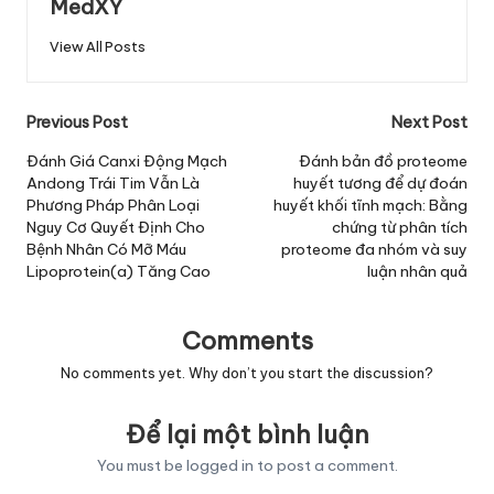
MedXY
View All Posts
Post
Previous Post
Next Post
navigation
Đánh Giá Canxi Động Mạch
Đánh bản đồ proteome
Andong Trái Tim Vẫn Là
huyết tương để dự đoán
Phương Pháp Phân Loại
huyết khối tĩnh mạch: Bằng
Nguy Cơ Quyết Định Cho
chứng từ phân tích
Bệnh Nhân Có Mỡ Máu
proteome đa nhóm và suy
Lipoprotein(a) Tăng Cao
luận nhân quả
Comments
No comments yet. Why don’t you start the discussion?
Để lại một bình luận
You must be
logged in
to post a comment.