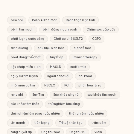
béo phì
Bệnh Alzheimer
Bệnh thận mạn tính
bệnh tim mạch
bệnh động mạch vành
Chăm sóc cấp cứu
chất lượng cuộc sống
Chất ức chế SGLT2
COPD
dinh dưỡng
dấu hiệu sinh học
dịch tễ học
hoạt động thể chất
huyết áp
immunotherapy
liệu pháp miễn dịch
MASLD
metformin
nguy cơ tim mạch
người cao tuổi
nhi khoa
nhồi máu cơ tim
NSCLC
PCI
phân loại rủi ro
rung nhĩ
Suy Tim
Sức khỏe phụ nữ
sức khỏe tim mạch
sức khỏe tâm thần
thử nghiệm lâm sàng
thử nghiệm lâm sàng ngẫu nhiên
thử nghiệm ngẫu nhiên
tim mạch
tiên lượng
Trí tuệ nhân tạo
trầm cảm
tăng huyết áp
Ung thư học
Ung thư vú
viêm