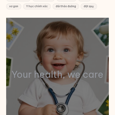
xơ gan
Y học chính xác
đái tháo đường
đột quỵ
Your health, we care