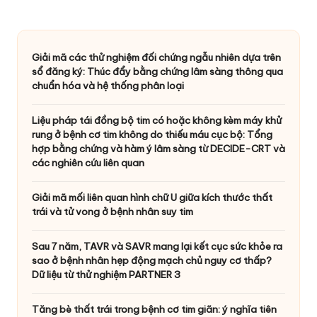
Giải mã các thử nghiệm đối chứng ngẫu nhiên dựa trên
sổ đăng ký: Thúc đẩy bằng chứng lâm sàng thông qua
chuẩn hóa và hệ thống phân loại
Liệu pháp tái đồng bộ tim có hoặc không kèm máy khử
rung ở bệnh cơ tim không do thiếu máu cục bộ: Tổng
hợp bằng chứng và hàm ý lâm sàng từ DECIDE-CRT và
các nghiên cứu liên quan
Giải mã mối liên quan hình chữ U giữa kích thước thất
trái và tử vong ở bệnh nhân suy tim
Sau 7 năm, TAVR và SAVR mang lại kết cục sức khỏe ra
sao ở bệnh nhân hẹp động mạch chủ nguy cơ thấp?
Dữ liệu từ thử nghiệm PARTNER 3
Tăng bè thất trái trong bệnh cơ tim giãn: ý nghĩa tiên