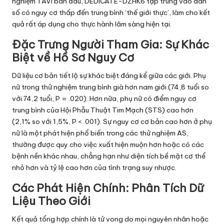
nghiệm TAVI ban đầu, DEDICATE-DZHK6 tập trung vào dân
số có nguy cơ thấp đến trung bình ‘thế giới thực’, làm cho kết
quả rất áp dụng cho thực hành lâm sàng hiện tại.
Đặc Trưng Người Tham Gia: Sự Khác
Biệt về Hồ Sơ Nguy Cơ
Dữ liệu cơ bản tiết lộ sự khác biệt đáng kể giữa các giới. Phụ
nữ trong thử nghiệm trung bình già hơn nam giới (74,8 tuổi so
với 74,2 tuổi, P = .020). Hơn nữa, phụ nữ có điểm nguy cơ
trung bình của Hội Phẫu Thuật Tim Mạch (STS) cao hơn
(2,1% so với 1,5%, P < .001). Sự nguy cơ cơ bản cao hơn ở phụ
nữ là một phát hiện phổ biến trong các thử nghiệm AS,
thường được quy cho việc xuất hiện muộn hơn hoặc có các
bệnh nền khác nhau, chẳng hạn như diện tích bề mặt cơ thể
nhỏ hơn và tỷ lệ cao hơn của tình trạng suy nhược.
Các Phát Hiện Chính: Phân Tích Dữ
Liệu Theo Giới
Kết quả tổng hợp chính là tử vong do mọi nguyên nhân hoặc