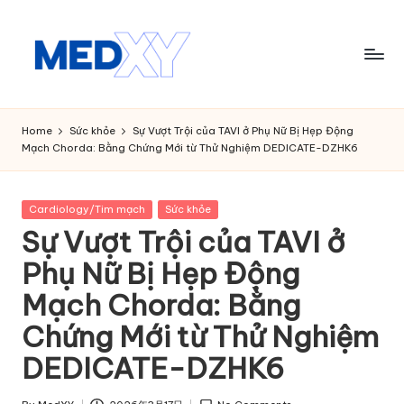
Skip
to
content
M
e
Home
Sức khỏe
Sự Vượt Trội của TAVI ở Phụ Nữ Bị Hẹp Động
Mạch Chorda: Bằng Chứng Mới từ Thử Nghiệm DEDICATE-DZHK6
d
x
Posted
Cardiology/Tim mạch
Sức khỏe
y
in
Sự Vượt Trội của TAVI ở
A
Phụ Nữ Bị Hẹp Động
I
Mạch Chorda: Bằng
Chứng Mới từ Thử Nghiệm
DEDICATE-DZHK6