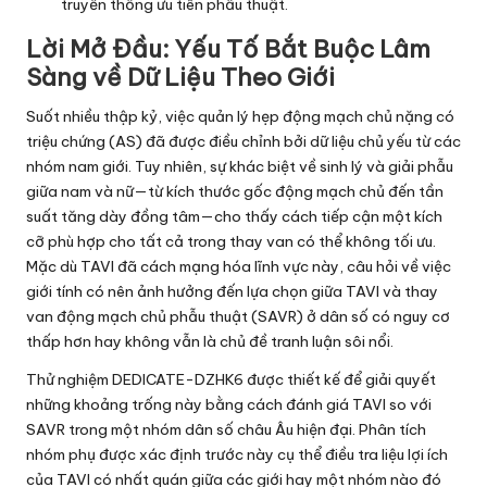
truyền thống ưu tiên phẫu thuật.
Lời Mở Đầu: Yếu Tố Bắt Buộc Lâm
Sàng về Dữ Liệu Theo Giới
Suốt nhiều thập kỷ, việc quản lý hẹp động mạch chủ nặng có
triệu chứng (AS) đã được điều chỉnh bởi dữ liệu chủ yếu từ các
nhóm nam giới. Tuy nhiên, sự khác biệt về sinh lý và giải phẫu
giữa nam và nữ—từ kích thước gốc động mạch chủ đến tần
suất tăng dày đồng tâm—cho thấy cách tiếp cận một kích
cỡ phù hợp cho tất cả trong thay van có thể không tối ưu.
Mặc dù TAVI đã cách mạng hóa lĩnh vực này, câu hỏi về việc
giới tính có nên ảnh hưởng đến lựa chọn giữa TAVI và thay
van động mạch chủ phẫu thuật (SAVR) ở dân số có nguy cơ
thấp hơn hay không vẫn là chủ đề tranh luận sôi nổi.
Thử nghiệm DEDICATE-DZHK6 được thiết kế để giải quyết
những khoảng trống này bằng cách đánh giá TAVI so với
SAVR trong một nhóm dân số châu Âu hiện đại. Phân tích
nhóm phụ được xác định trước này cụ thể điều tra liệu lợi ích
của TAVI có nhất quán giữa các giới hay một nhóm nào đó