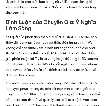
được biết là phổ biến hơn ở phụ nữ và liên quan đến tỷ lệ
sống sót lâu dài kém hơn và sự hồi phục chậm hơn của tăng
dày thất trái.
Bình Luận của Chuyên Gia: Ý Nghĩa
Lâm Sàng
Kết quả của phân tích theo giới của DEDICATE-DZHK6 cho
thấy đối với phụ nữ có nguy cơ thấp đến trung bình, TAVI
không chỉ nên được xem là một lựa chọn thay thế cho phẫu
thuật, mà còn có thể là chiến lược ưu tiên khi các đặc điểm
giải phẫu thuận lợi. Tỷ lệ tử vong hoặc đột quỵ 11,5% sau một
năm ở phụ nữ thực hiện SAVR là bất ngờ cao cho một nhóm
có nguy cơ thấp và yêu cầu đánh giá lại nguy cơ phẫu thuật
ở nhóm dân số này.
Tuy nhiên, các bác sĩ cần thận trọng. Mặc dù dữ liệu một năm
là thuyết phục, nhưng độ bền dài hạn vẫn là ‘ranh giới cuối
cùng’ cho TAVI. Phụ nữ trẻ tuổi có kỳ vọng sống lâu dài có thể
cần thảo luận tinh tế về quản lý suốt đời của bệnh van, bao
gồm khả năng thực hiện các thủ thuật van-trong-van trong