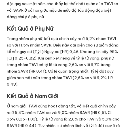
đột quỵ sau một năm cho thấy lợi thế nhất quán của TAVI so
với SAVR ở cả hai giới, mặc dù mức độ tác động đặc biệt
đáng chú ý ở phụ nữ.
Kết Quả ở Phụ Nữ
Trong nhóm phụ nữ, kết quả chính xảy ra ở 5,2% nhóm TAVI
so với 11,5% nhóm SAVR. Điều này đại diện cho sự giảm đáng
kể về nguy cơ (Tỷ lệ Nguy cơ [HR] 0,46; Khoảng tin cậy 95%
[CI] 0,25-0,82). Khi xem xét riêng về tỷ lệ tử vong, phụ nữ
trong nhóm TAVI có tỷ lệ tử vong 2,6% so với 6,7% trong
nhóm SAVR (HR 0,41). Có lẽ quan trọng nhất, tỷ lệ đột quỵ
giảm hơn một nửa trong nhóm TAVI (2,6% so với 6,2%; HR
0,43).
Kết Quả ở Nam Giới
Ở nam giới, TAVI cũng hoạt động tốt, với kết quả chính xảy
ra ở 5,4% nhóm TAVI so với 9,0% nhóm SAVR (HR 0,61; CI
95% 0,35-1,03). Tỷ lệ tử vong là 2,6% cho TAVI và 5,9% cho
SAVR (HR 0,44). Tuy nhiên, sự chênh lệch về tỷ lệ đột quỵ ít rõ