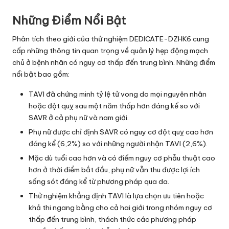
Những Điểm Nổi Bật
Phân tích theo giới của thử nghiệm DEDICATE-DZHK6 cung
cấp những thông tin quan trọng về quản lý hẹp động mạch
chủ ở bệnh nhân có nguy cơ thấp đến trung bình. Những điểm
nổi bật bao gồm:
TAVI đã chứng minh tỷ lệ tử vong do mọi nguyên nhân
hoặc đột quỵ sau một năm thấp hơn đáng kể so với
SAVR ở cả phụ nữ và nam giới.
Phụ nữ được chỉ định SAVR có nguy cơ đột quỵ cao hơn
đáng kể (6,2%) so với những người nhận TAVI (2,6%).
Mặc dù tuổi cao hơn và có điểm nguy cơ phẫu thuật cao
hơn ở thời điểm bắt đầu, phụ nữ vẫn thu được lợi ích
sống sót đáng kể từ phương pháp qua da.
Thử nghiệm khẳng định TAVI là lựa chọn ưu tiên hoặc
khả thi ngang bằng cho cả hai giới trong nhóm nguy cơ
thấp đến trung bình, thách thức các phương pháp