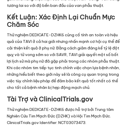
tương lai so với độ bền ban đầu của van phẫu thuật.
Kết Luận: Xác Định Lại Chuẩn Mực
Chăm Sóc
Thử nghiệm DEDICATE-DZHK6 củng cố tính an toàn và hiệu
quả của TAVI ở cả hai giới nhưng nhấn mạnh cơ hội cụ thể để
cải thiện kết quả ở phụ nữ. Bằng cách giảm đáng kể tỷ lệ đột
quỵ và tử vong sớm so với SAVR, TAVI giải quyết một số bất
lợi lịch sử mà phụ nữ đã gặp phải trong các nhóm phẫu thuật.
Khi các nhóm tim tiếp tục tinh chỉnh việc chọn lựa bệnh nhân,
những hiểu biết theo giới này sẽ là công cụ quan trọng trong
việc tùy chỉnh liệu pháp để đảm bảo kết quả tốt nhất có thể
cho tất cả bệnh nhân bị hẹp động mạch chủ.
Tài Trợ và ClinicalTrials.gov
Thử nghiệm DEDICATE-DZHK6 được hỗ trợ bởi Trung tâm
Nghiên Cứu Tim Mạch Đức (DZHK) và Hội Tim Mạch Đức.
ClinicalTrials.gov Identifier: NCT03073473.