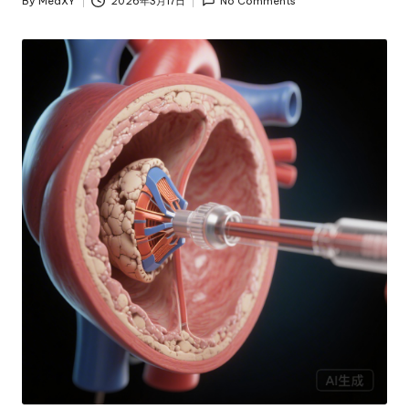
By
MedXY
2026年3月17日
No Comments
Posted
by