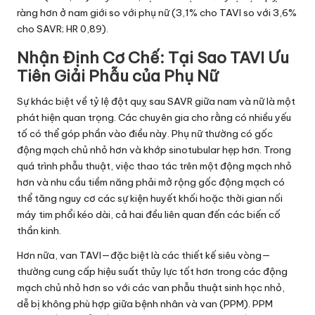
ràng hơn ở nam giới so với phụ nữ (3,1% cho TAVI so với 3,6%
cho SAVR; HR 0,89).
Nhận Định Cơ Chế: Tại Sao TAVI Ưu
Tiên Giải Phẫu của Phụ Nữ
Sự khác biệt về tỷ lệ đột quỵ sau SAVR giữa nam và nữ là một
phát hiện quan trọng. Các chuyên gia cho rằng có nhiều yếu
tố có thể góp phần vào điều này. Phụ nữ thường có gốc
động mạch chủ nhỏ hơn và khớp sinotubular hẹp hơn. Trong
quá trình phẫu thuật, việc thao tác trên một động mạch nhỏ
hơn và nhu cầu tiềm năng phải mở rộng gốc động mạch có
thể tăng nguy cơ các sự kiện huyết khối hoặc thời gian nối
máy tim phổi kéo dài, cả hai đều liên quan đến các biến cố
thần kinh.
Hơn nữa, van TAVI—đặc biệt là các thiết kế siêu vòng—
thường cung cấp hiệu suất thủy lực tốt hơn trong các động
mạch chủ nhỏ hơn so với các van phẫu thuật sinh học nhỏ,
dễ bị không phù hợp giữa bệnh nhân và van (PPM). PPM