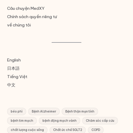
Câu chuyện MedXY
Chính sách quyền riêng tư
về chúng tôi
English
日本語
Tiếng Việt
中文
béo phì
Bệnh Alzheimer
Bệnh thận mạn tính
bệnh tim mạch
bệnh động mạch vành
Chăm sóc cấp cứu
chất lượng cuộc sống
Chất ức chế SGLT2
COPD