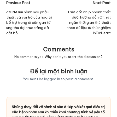
Post
Previous Post
Next Post
navigation
ctDNA lưu hành sau phẫu
Triệt đốt nhịp nhanh thất
thuật và vai trò của hóa trị
dưới hướng dẫn CT: rút
bổ trợ trong di căn gan từ
ngắn thời gian thủ thuật
ung thư đại trực tràng đã
theo dữ liệu từ thử nghiệm
cắt bỏ
InEurHeart
Comments
No comments yet. Why don’t you start the discussion?
Để lại một bình luận
You must be
logged in
to post a comment.
Những thay đổi về hành vi của ê-kíp và kết quả điều trị
của bệnh nhân sau khi triển khai chương trình về yếu tố