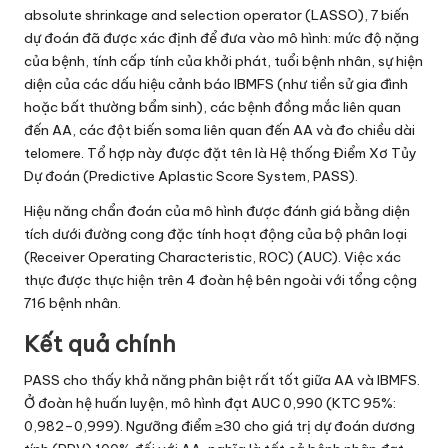
absolute shrinkage and selection operator (LASSO), 7 biến
dự đoán đã được xác định để đưa vào mô hình: mức độ nặng
của bệnh, tính cấp tính của khởi phát, tuổi bệnh nhân, sự hiện
diện của các dấu hiệu cảnh báo IBMFS (như tiền sử gia đình
hoặc bất thường bẩm sinh), các bệnh đồng mắc liên quan
đến AA, các đột biến soma liên quan đến AA và đo chiều dài
telomere. Tổ hợp này được đặt tên là Hệ thống Điểm Xơ Tủy
Dự đoán (Predictive Aplastic Score System, PASS).
Hiệu năng chẩn đoán của mô hình được đánh giá bằng diện
tích dưới đường cong đặc tính hoạt động của bộ phân loại
(Receiver Operating Characteristic, ROC) (AUC). Việc xác
thực được thực hiện trên 4 đoàn hệ bên ngoài với tổng cộng
716 bệnh nhân.
Kết quả chính
PASS cho thấy khả năng phân biệt rất tốt giữa AA và IBMFS.
Ở đoàn hệ huấn luyện, mô hình đạt AUC 0,990 (KTC 95%:
0,982–0,999). Ngưỡng điểm ≥30 cho giá trị dự đoán dương