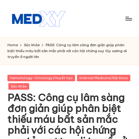
Skip
to
content
M
e
Home
Sức khỏe
PASS: Công cụ lâm sàng đơn giản giúp phân
biệt thiếu máu bất sản mắc phải với các hội chứng suy tủy xương di
d
truyền ở người lớn
x
y
Posted
Hematology-Oncology/Huyết học
Internal Medicine/Nội khoa
in
A
Sức khỏe
PASS: Công cụ lâm sàng
I
đơn giản giúp phân biệt
thiếu máu bất sản mắc
phải với các hội chứng