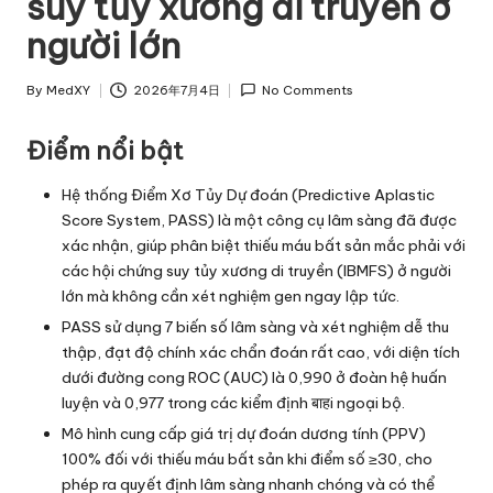
suy tủy xương di truyền ở
người lớn
By
MedXY
2026年7月4日
No Comments
Posted
by
Điểm nổi bật
Hệ thống Điểm Xơ Tủy Dự đoán (Predictive Aplastic
Score System, PASS)
là một công cụ lâm sàng đã được
xác nhận, giúp phân biệt thiếu máu bất sản mắc phải với
các hội chứng suy tủy xương di truyền (IBMFS) ở người
lớn mà không cần xét nghiệm gen ngay lập tức.
PASS sử dụng 7 biến số lâm sàng và xét nghiệm dễ thu
thập, đạt độ chính xác chẩn đoán rất cao, với diện tích
dưới đường cong ROC (AUC) là 0,990 ở đoàn hệ huấn
luyện và 0,977 trong các kiểm định बाहi ngoại bộ.
Mô hình cung cấp giá trị dự đoán dương tính (PPV)
100% đối với thiếu máu bất sản khi điểm số ≥30, cho
phép ra quyết định lâm sàng nhanh chóng và có thể