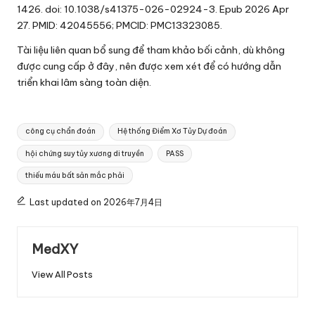
1426. doi: 10.1038/s41375-026-02924-3. Epub 2026 Apr
27. PMID: 42045556; PMCID: PMC13323085.
Tài liệu liên quan bổ sung để tham khảo bối cảnh, dù không
được cung cấp ở đây, nên được xem xét để có hướng dẫn
triển khai lâm sàng toàn diện.
Tags:
công cụ chẩn đoán
Hệ thống Điểm Xơ Tủy Dự đoán
hội chứng suy tủy xương di truyền
PASS
thiếu máu bất sản mắc phải
Last updated on 2026年7月4日
MedXY
View All Posts