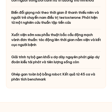
con người trong bối cảnh xử trí đường thở nhi khoa
Biến đổi giọng nói theo thời gian ở thanh thiếu niên và
người trẻ chuyển nam điều trị testosterone: Phát hiện
từ một nghiên cứu thuần tập tiền cứu
Xuất viện sớm sau phẫu thuật bắc cầu động mạch
vành đơn thuần: tác động lên thời gian nằm viện và kết
cục người bệnh
Giải trình tự bộ gen khối u dạ dày nguyên phát giúp dự
đoán kiểu tái phát và tiên lượng sống còn
Ghép gan toàn bộ bằng robot: Kết quả từ 45 ca và
phân tích benchmark