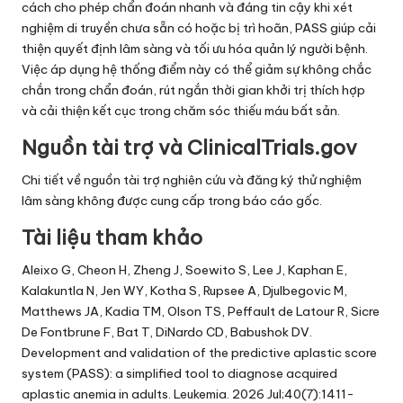
cách cho phép chẩn đoán nhanh và đáng tin cậy khi xét
nghiệm di truyền chưa sẵn có hoặc bị trì hoãn, PASS giúp cải
thiện quyết định lâm sàng và tối ưu hóa quản lý người bệnh.
Việc áp dụng hệ thống điểm này có thể giảm sự không chắc
chắn trong chẩn đoán, rút ngắn thời gian khởi trị thích hợp
và cải thiện kết cục trong chăm sóc thiếu máu bất sản.
Nguồn tài trợ và ClinicalTrials.gov
Chi tiết về nguồn tài trợ nghiên cứu và đăng ký thử nghiệm
lâm sàng không được cung cấp trong báo cáo gốc.
Tài liệu tham khảo
Aleixo G, Cheon H, Zheng J, Soewito S, Lee J, Kaphan E,
Kalakuntla N, Jen WY, Kotha S, Rupsee A, Djulbegovic M,
Matthews JA, Kadia TM, Olson TS, Peffault de Latour R, Sicre
De Fontbrune F, Bat T, DiNardo CD, Babushok DV.
Development and validation of the predictive aplastic score
system (PASS): a simplified tool to diagnose acquired
aplastic anemia in adults. Leukemia. 2026 Jul;40(7):1411-