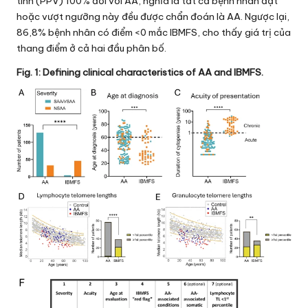
tính (PPV) 100% đối với AA, nghĩa là tất cả bệnh nhân đạt
hoặc vượt ngưỡng này đều được chẩn đoán là AA. Ngược lại,
86,8% bệnh nhân có điểm <0 mắc IBMFS, cho thấy giá trị của
thang điểm ở cả hai đầu phân bố.
Fig. 1: Defining clinical characteristics of AA and IBMFS.