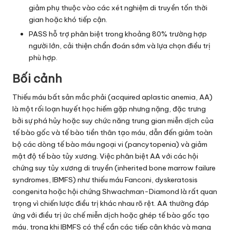
giảm phụ thuộc vào các xét nghiệm di truyền tốn thời
gian hoặc khó tiếp cận.
PASS hỗ trợ phân biệt trong khoảng 80% trường hợp
người lớn, cải thiện chẩn đoán sớm và lựa chọn điều trị
phù hợp.
Bối cảnh
Thiếu máu bất sản mắc phải (acquired aplastic anemia, AA)
là một rối loạn huyết học hiếm gặp nhưng nặng, đặc trưng
bởi sự phá hủy hoặc suy chức năng trung gian miễn dịch của
tế bào gốc và tế bào tiền thân tạo máu, dẫn đến giảm toàn
bộ các dòng tế bào máu ngoại vi (pancytopenia) và giảm
mật độ tế bào tủy xương. Việc phân biệt AA với các hội
chứng suy tủy xương di truyền (inherited bone marrow failure
syndromes, IBMFS) như thiếu máu Fanconi, dyskeratosis
congenita hoặc hội chứng Shwachman-Diamond là rất quan
trọng vì chiến lược điều trị khác nhau rõ rệt. AA thường đáp
ứng với điều trị ức chế miễn dịch hoặc ghép tế bào gốc tạo
máu, trong khi IBMFS có thể cần các tiếp cận khác và mang