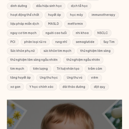
dinh dưỡng
dấu hiệu sinh học
dịch tễ học
hoạt động thể chất
huyết áp
học máy
immunotherapy
liệu pháp miễn dịch
MASLD
metformin
nguy cơ tim mạch
người cao tuổi
nhi khoa
NSCLC
PCI
phân loại rủi ro
rung nhĩ
semaglutide
Suy Tim
Sức khỏe phụ nữ
sức khỏe tim mạch
thử nghiệm lâm sàng
thử nghiệm lâm sàng ngẫu nhiên
thử nghiệm ngẫu nhiên
tim mạch
tiên lượng
Trí tuệ nhân tạo
trầm cảm
tăng huyết áp
Ung thư học
Ung thư vú
viêm
xơ gan
Y học chính xác
đái tháo đường
đột quỵ