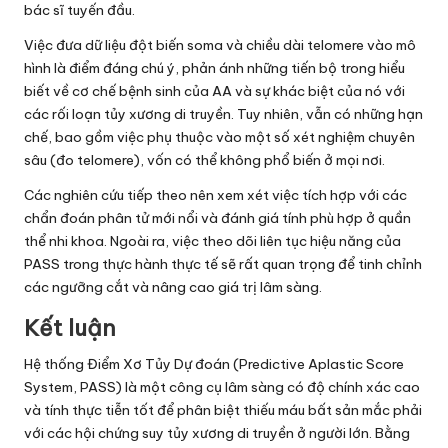
bác sĩ tuyến đầu.
Việc đưa dữ liệu đột biến soma và chiều dài telomere vào mô
hình là điểm đáng chú ý, phản ánh những tiến bộ trong hiểu
biết về cơ chế bệnh sinh của AA và sự khác biệt của nó với
các rối loạn tủy xương di truyền. Tuy nhiên, vẫn có những hạn
chế, bao gồm việc phụ thuộc vào một số xét nghiệm chuyên
sâu (đo telomere), vốn có thể không phổ biến ở mọi nơi.
Các nghiên cứu tiếp theo nên xem xét việc tích hợp với các
chẩn đoán phân tử mới nổi và đánh giá tính phù hợp ở quần
thể nhi khoa. Ngoài ra, việc theo dõi liên tục hiệu năng của
PASS trong thực hành thực tế sẽ rất quan trọng để tinh chỉnh
các ngưỡng cắt và nâng cao giá trị lâm sàng.
Kết luận
Hệ thống Điểm Xơ Tủy Dự đoán (Predictive Aplastic Score
System, PASS) là một công cụ lâm sàng có độ chính xác cao
và tính thực tiễn tốt để phân biệt thiếu máu bất sản mắc phải
với các hội chứng suy tủy xương di truyền ở người lớn. Bằng