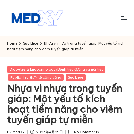
Skip
to
content
M
e
Home
Sức khỏe
Nhựa vi nhựa trong tuyến giáp: Một yếu tố kích
hoạt tiềm năng cho viêm tuyến giáp tự miễn
d
x
Posted
Diabetes & Endocrinology/Bệnh tiểu đường và nội tiết
y
in
Public Health/Y tế công cộng
Sức khỏe
A
Nhựa vi nhựa trong tuyến
I
giáp: Một yếu tố kích
hoạt tiềm năng cho viêm
tuyến giáp tự miễn
By
MedXY
2026年4月29日
No Comments