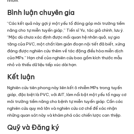
nhóm.
Bình luận chuyên gia
“Các kết quả này gợi ý một yếu tố đóng góp môi trường tiềm
năng cho tự miễn tuyến giáp,” Tiến sĩ Yu, tác giả chính, lưu ý.
“Mặc dù chưa xác định được mối quan hệ nhân quả, sự gia
tăng của PVC, một chất làm gián đoạn nội tiết đã biết, xứng
đáng được nghiên cứu thêm về tác động điều hòa miễn dịch
của MPs.” Hạn chế của nghiên cứu bao gồm kích thước mẫu
nhỏ và thiếu dữ liệu tiếp xúc dài hạn.
Kết luận
Nghiên cứu tiên phong này liên kết ô nhiễm MPs trong tuyến
giáp, đặc biệt là PVC, với AIT, làm nổi bật một yếu tố nguy cơ
môi trường tiềm năng cho bệnh tự miễn tuyến giáp. Cần các
nghiên cứu quy mô lớn và nghiên cứu cơ chế để xác nhận
những quan sát này và khám phá các chiến lược can thiệp.
Quỹ và Đăng ký