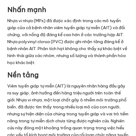
Nhấn mạnh
Nhựa vi nhựa (MPs) đã được xác định trong các mô tuyến
giáp của cả bệnh nhân viêm tuyến giáp tự miễn (AIT) và đối
chứng, với nồng độ đáng kể cao hơn ở các trường hợp AIT.
Nhựa polyvinyl clorua (PVC) được ghi nhận tăng đáng kể ở
bệnh nhân AIT. Phân tích hạt không cho thấy sự khác biệt về
hình thái giữa các nhóm, nhưng số lượng và thành phần hóa
học khác biệt.
Nền tảng
Viêm tuyến giáp tự miễn (AIT) là nguyên nhân hàng đầu gây
ra suy giáp, ảnh hưởng đến hàng triệu người trên toàn thế
giới. Nhựa vi nhựa, một loại chất gây ô nhiễm môi trường phổ
biến, đã được tìm thấy trong nhiều loại mô của con người,
nhưng sự hiện diện của chúng trong tuyến giáp và vai trò tiềm
năng trong tự miễn dịch chưa từng được nghiên cứu. Nghiên
cứu này đóng một khoảng trống quan trọng trong việc hiểu
các yếu tố kích hoạt môi trường của rối loạn chức năng tuyến