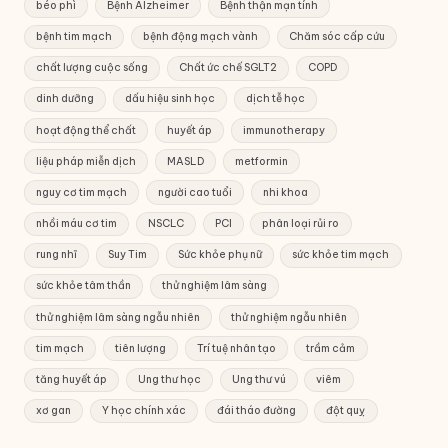
béo phì
Bệnh Alzheimer
Bệnh thận mạn tính
bệnh tim mạch
bệnh động mạch vành
Chăm sóc cấp cứu
chất lượng cuộc sống
Chất ức chế SGLT2
COPD
dinh dưỡng
dấu hiệu sinh học
dịch tễ học
hoạt động thể chất
huyết áp
immunotherapy
liệu pháp miễn dịch
MASLD
metformin
nguy cơ tim mạch
người cao tuổi
nhi khoa
nhồi máu cơ tim
NSCLC
PCI
phân loại rủi ro
rung nhĩ
Suy Tim
Sức khỏe phụ nữ
sức khỏe tim mạch
sức khỏe tâm thần
thử nghiệm lâm sàng
thử nghiệm lâm sàng ngẫu nhiên
thử nghiệm ngẫu nhiên
tim mạch
tiên lượng
Trí tuệ nhân tạo
trầm cảm
tăng huyết áp
Ung thư học
Ung thư vú
viêm
xơ gan
Y học chính xác
đái tháo đường
đột quỵ