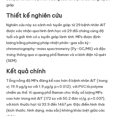
giáp.
Thiết kế nghiên cứu
Nghiên cứu này so sánh mô tuyến giáp từ 29 bệnh nhân AIT
được xác nhận qua hình ảnh học và 29 đối chứng cùng độ
tuổi và giới tính có u tuyến giáp lành tính. MPs được định
lượng bằng phương pháp nhiệt phân-gas sắc ký-
chromatography-mass spectrometry (Py-GC/MS) và đặc
trưng thông qua vi quang phổ Raman và vi kính điện tử quét
(SEM).
Kết quả chính
Tổng nồng độ MPs đáng kể cao hơn ở bệnh nhân AIT (trung
vị: 19,9 μg/g so với 1,9 μg/g; p=0,012), với PVC là polyme
chiếm ưu thế. Vi quang phổ Raman cho thấy số lượng MPs
cao hơn trong mô AIT (172 so với 50,2 đơn vị/g, p=0,037),
với kích thước hạt từ 33,9 đến 1467 µm. Đặc điểm hình thái
(kích thước, hình dạng, màu sắc) không khác biệt giữa các