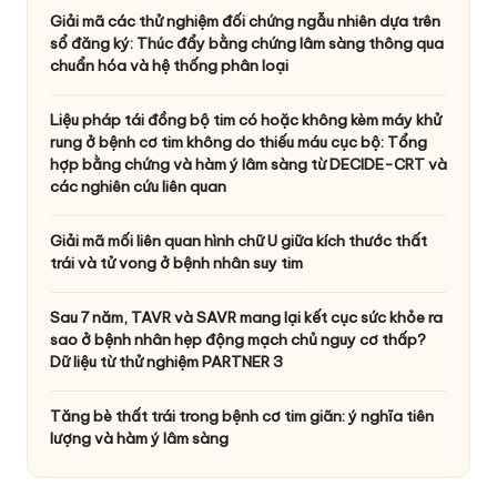
Giải mã các thử nghiệm đối chứng ngẫu nhiên dựa trên
sổ đăng ký: Thúc đẩy bằng chứng lâm sàng thông qua
chuẩn hóa và hệ thống phân loại
Liệu pháp tái đồng bộ tim có hoặc không kèm máy khử
rung ở bệnh cơ tim không do thiếu máu cục bộ: Tổng
hợp bằng chứng và hàm ý lâm sàng từ DECIDE-CRT và
các nghiên cứu liên quan
Giải mã mối liên quan hình chữ U giữa kích thước thất
trái và tử vong ở bệnh nhân suy tim
Sau 7 năm, TAVR và SAVR mang lại kết cục sức khỏe ra
sao ở bệnh nhân hẹp động mạch chủ nguy cơ thấp?
Dữ liệu từ thử nghiệm PARTNER 3
Tăng bè thất trái trong bệnh cơ tim giãn: ý nghĩa tiên
lượng và hàm ý lâm sàng