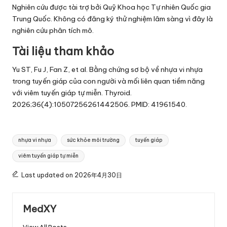
Nghiên cứu được tài trợ bởi Quỹ Khoa học Tự nhiên Quốc gia
Trung Quốc. Không có đăng ký thử nghiệm lâm sàng vì đây là
nghiên cứu phân tích mô.
Tài liệu tham khảo
Yu ST, Fu J, Fan Z, et al. Bằng chứng sơ bộ về nhựa vi nhựa
trong tuyến giáp của con người và mối liên quan tiềm năng
với viêm tuyến giáp tự miễn. Thyroid.
2026;36(4):10507256261442506. PMID: 41961540.
Tags:
nhựa vi nhựa
sức khỏe môi trường
tuyến giáp
viêm tuyến giáp tự miễn
Last updated on 2026年4月30日
MedXY