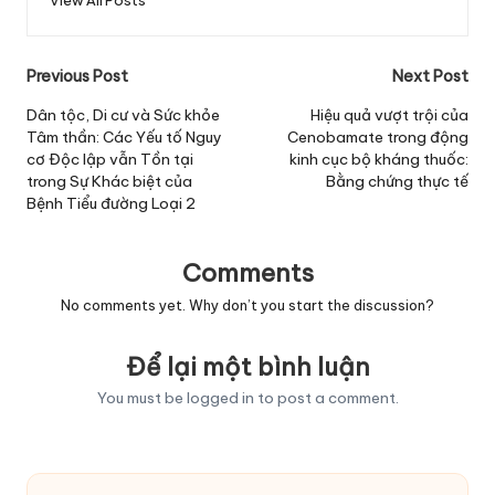
View All Posts
Post
Previous Post
Next Post
navigation
Dân tộc, Di cư và Sức khỏe
Hiệu quả vượt trội của
Tâm thần: Các Yếu tố Nguy
Cenobamate trong động
cơ Độc lập vẫn Tồn tại
kinh cục bộ kháng thuốc:
trong Sự Khác biệt của
Bằng chứng thực tế
Bệnh Tiểu đường Loại 2
Comments
No comments yet. Why don’t you start the discussion?
Để lại một bình luận
You must be
logged in
to post a comment.