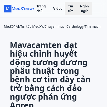
Trang
Tin
Ngôn
MedXY
M
Video
News
chủ
tức
ngữ
MedXY AI
/
Tin tức MedXY
/
Chuyên mục
:
Cardiology/Tim mạch
Mavacamten đạt
hiệu chỉnh huyết
động tương đương
phẫu thuật trong
bệnh cơ tim dày cản
trở bằng cách đảo
ngược phản ứng
Anrep