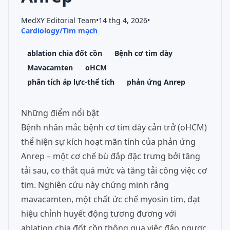
MedXY Editorial Team
•
14 thg 4, 2026
•
Cardiology/Tim mạch
ablation chia đốt cồn
Bệnh cơ tim dày
Mavacamten
oHCM
phân tích áp lực-thể tích
phản ứng Anrep
Những điểm nổi bật
Bệnh nhân mắc bệnh cơ tim dày cản trở (oHCM)
thể hiện sự kích hoạt mãn tính của phản ứng
Anrep – một cơ chế bù đắp đặc trưng bởi tăng
tải sau, co thắt quá mức và tăng tải công việc cơ
tim. Nghiên cứu này chứng minh rằng
mavacamten, một chất ức chế myosin tim, đạt
hiệu chỉnh huyết động tương đương với
ablation chia đốt cồn thông qua việc đảo ngược