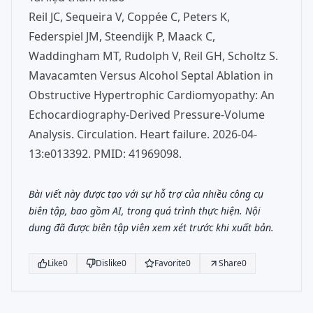
Reil JC, Sequeira V, Coppée C, Peters K,
Federspiel JM, Steendijk P, Maack C,
Waddingham MT, Rudolph V, Reil GH, Scholtz S.
Mavacamten Versus Alcohol Septal Ablation in
Obstructive Hypertrophic Cardiomyopathy: An
Echocardiography-Derived Pressure-Volume
Analysis. Circulation. Heart failure. 2026-04-
13:e013392. PMID: 41969098.
Bài viết này được tạo với sự hỗ trợ của nhiều công cụ
biên tập, bao gồm AI, trong quá trình thực hiện. Nội
dung đã được biên tập viên xem xét trước khi xuất bản.
Like
0
Dislike
0
Favorite
0
Share
0