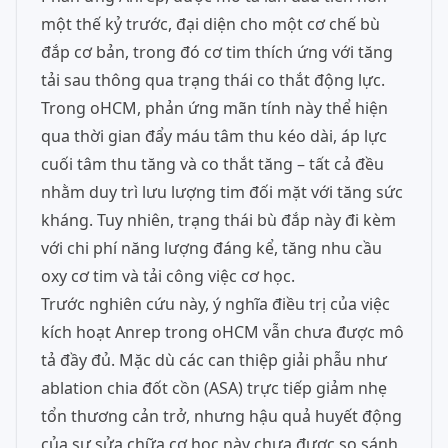
một thế kỷ trước, đại diện cho một cơ chế bù
đắp cơ bản, trong đó cơ tim thích ứng với tăng
tải sau thông qua trạng thái co thắt động lực.
Trong oHCM, phản ứng mãn tính này thể hiện
qua thời gian đẩy máu tâm thu kéo dài, áp lực
cuối tâm thu tăng và co thắt tăng – tất cả đều
nhằm duy trì lưu lượng tim đối mặt với tăng sức
kháng. Tuy nhiên, trạng thái bù đắp này đi kèm
với chi phí năng lượng đáng kể, tăng nhu cầu
oxy cơ tim và tải công việc cơ học.
Trước nghiên cứu này, ý nghĩa điều trị của việc
kích hoạt Anrep trong oHCM vẫn chưa được mô
tả đầy đủ. Mặc dù các can thiệp giải phẫu như
ablation chia đốt cồn (ASA) trực tiếp giảm nhẹ
tổn thương cản trở, nhưng hậu quả huyết động
của sự sửa chữa cơ học này chưa được so sánh