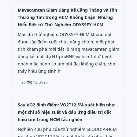
Mavacamten Giảm Đáng Kể Căng Thẳng và Tổn
Thương Tim trong HCM Không Chặn: Những
Hiểu Biết từ Thử Nghiệm ODYSSEY-HCM
Mặc dù thử nghiệm ODYSSEY-HCM không đạt
được các điểm cuối chức năng chính, một phân
tích khám phá mới tiết lộ rằng mavacamten giảm
đáng kể mức độ NT-proBNP và hs-cTnI ở bệnh
nhân mắc bệnh cơ tim phì đại không chặn, cho
thấy hiệu ứng sinh h
25 thg 12, 2025
Sau VO2 đỉnh điểm: VO2T12.5% xuất hiện như
một chỉ số hiệu suất và đáp ứng điều trị đặc
hiệu tim trong HCM tắc nghẽn
Nghiên cứu phụ của thử nghiệm SEQUOIA-HCM
xác định VO2T12.5% là một thước đo phục hồi