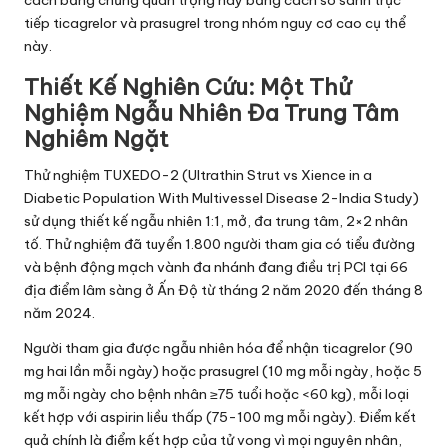
cách bằng chứng quan trọng này bằng cách so sánh trực
tiếp ticagrelor và prasugrel trong nhóm nguy cơ cao cụ thể
này.
Thiết Kế Nghiên Cứu: Một Thử
Nghiệm Ngẫu Nhiên Đa Trung Tâm
Nghiêm Ngặt
Thử nghiệm TUXEDO-2 (Ultrathin Strut vs Xience in a
Diabetic Population With Multivessel Disease 2-India Study)
sử dụng thiết kế ngẫu nhiên 1:1, mở, đa trung tâm, 2×2 nhân
tố. Thử nghiệm đã tuyển 1.800 người tham gia có tiểu đường
và bệnh động mạch vành đa nhánh đang điều trị PCI tại 66
địa điểm lâm sàng ở Ấn Độ từ tháng 2 năm 2020 đến tháng 8
năm 2024.
Người tham gia được ngẫu nhiên hóa để nhận ticagrelor (90
mg hai lần mỗi ngày) hoặc prasugrel (10 mg mỗi ngày, hoặc 5
mg mỗi ngày cho bệnh nhân ≥75 tuổi hoặc <60 kg), mỗi loại
kết hợp với aspirin liều thấp (75-100 mg mỗi ngày). Điểm kết
quả chính là điểm kết hợp của tử vong vì mọi nguyên nhân,