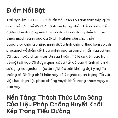
Điểm Nổi Bật
Thử nghiệm TUXEDO-2 là lần đầu tiên so sánh trực tiếp giữa
các chất ức chế P2Y12 mạnh mẽ trong nhóm bệnh nhân tiểu
đường, bệnh động mạch vành đa nhánh đang điều trị can
thiệp mạch vành qua da (PCI). Nghiên cứu cho thấy
ticagrelor không chứng minh được tính không thua kém so với
prasugrel về điểm kết hợp chính của tử vong, nhồi máu cơ tim,
đột quỵ hoặc chảy máu lớn sau 1 năm. Tỷ lệ sự kiện cao hơn
về mặt số học đã được quan sát ở tất cả các thành phần khi
sử dụng ticagrelor, mặc dù sự khác biệt không đạt ý nghĩa
thống kê. Những phát hiện này có ý nghĩa quan trọng đối với
việc lựa chọn liệu pháp chống huyết khối trong nhóm nguy cơ
cao này.
Nền Tảng: Thách Thức Lâm Sàng
Của Liệu Pháp Chống Huyết Khối
Kép Trong Tiểu Đường