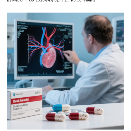
By
MedXY
2026年4月13日
No Comments
Posted
by