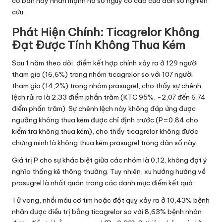
cơ bản này nhấn mạnh hồ sơ nguy cơ cao của dân số nghiên
cứu.
Phát Hiện Chính: Ticagrelor Không
Đạt Được Tính Không Thua Kém
Sau 1 năm theo dõi, điểm kết hợp chính xảy ra ở 129 người
tham gia (16,6%) trong nhóm ticagrelor so với 107 người
tham gia (14,2%) trong nhóm prasugrel, cho thấy sự chênh
lệch rủi ro là 2,33 điểm phần trăm (KTC 95%, -2,07 đến 6,74
điểm phần trăm). Sự chênh lệch này không đáp ứng được
ngưỡng không thua kém được chỉ định trước (P=0,84 cho
kiểm tra không thua kém), cho thấy ticagrelor không được
chứng minh là không thua kém prasugrel trong dân số này.
Giá trị P cho sự khác biệt giữa các nhóm là 0,12, không đạt ý
nghĩa thống kê thông thường. Tuy nhiên, xu hướng hướng về
prasugrel là nhất quán trong các danh mục điểm kết quả:
Tử vong, nhồi máu cơ tim hoặc đột quỵ xảy ra ở 10,43% bệnh
nhân được điều trị bằng ticagrelor so với 8,63% bệnh nhân