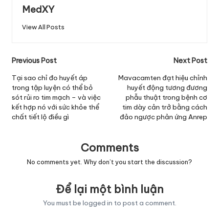
MedXY
View All Posts
Post
Previous Post
Next Post
navigation
Tại sao chỉ đo huyết áp
Mavacamten đạt hiệu chỉnh
trong tập luyện có thể bỏ
huyết động tương đương
sót rủi ro tim mạch – và việc
phẫu thuật trong bệnh cơ
kết hợp nó với sức khỏe thể
tim dày cản trở bằng cách
chất tiết lộ điều gì
đảo ngược phản ứng Anrep
Comments
No comments yet. Why don’t you start the discussion?
Để lại một bình luận
You must be
logged in
to post a comment.