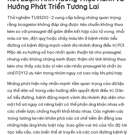
Hướng Phát Triển Tương Lai
Thử nghiệm TUXEDO-2 cung cấp bằng chứng quan trọng
rằng ticagrelor không đáp ứng được tiêu chuẩn không thua
kém so với prasugrel để giảm điểm kết hợp của tử vong, nhồi
máu cơ tim, đột quỵ hoặc chảy máu lớn ở bệnh nhân tiểu
đường có bệnh động mạch vành đa nhánh đang điều trị PCI.
Mặc dù xu hướng số học nhất quán thuận lợi cho prasugrel,
nhưng việc không chứng minh được thậm chí tính không thua
kém cho thấy các bác sĩ nên cân nhắc prasugrel là chất ức
chế P2Y12 ưu tiên trong nhóm nguy cơ cao này khi phù hợp.
Những phát hiện này nhấn mạnh tầm quan trọng của dữ liệu
cụ thể dân số trong việc hướng dẫn quyết định điều trị. Dân
số tiểu đường, bệnh động mạch vành đa nhánh đại diện cho
một hồ sơ nguy cơ riêng biệt có thể phản ứng khác nhau với
các chiến lược chống huyết khối khác nhau. Các nghiên cứu
trong tương lai nên khám phá các cơ chế tiềm ẩn đằng sau
những hiệu ứng khác biệt này, bao gồm vai trò của tốc độ tái
tạo tiểu cầu, các biến thể di truyền và các con đường bệnh lý