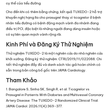
cụ thể của tiểu đường.
Cho đến khi có thêm bằng chứng, kết quả TUXEDO-2 hỗ trợ
khuyến nghị hạng IIa cho prasugrel thay vì ticagrelor ở bệnh
nhân tiểu đường có bệnh động mạch vành đa nhánh đang
điều trị PCI, đặc biệt là những người đang dùng insulin hoặc
có sự liên quan mạch vành rộng rãi.
Kinh Phí và Đăng Ký Thử Nghiệm
Thử nghiệm TUXEDO-2 là một nghiên cứu do nhà nghiên cứu
khởi xướng. Đăng ký thử nghiệm: CTRI/2019/11/022088. Chi
tiết thử nghiệm đầy đủ và danh sách tác giả hoàn chỉnh có
sẵn trong bản công bố gốc trên JAMA Cardiology.
Tham Khảo
1. Bangalore S, Sinha SK, Singh R, et al. Ticagrelor vs
Prasugrel in Patients With Diabetes and Multivessel Coronary
Artery Disease: The TUXEDO-2 Randomized Clinical Trial.
JAMA Cardiol. 2026;11(4):369-377.