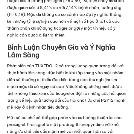
được điều trị bằng prasugrel (P=0,30). Sự kiện chảy máu lớn
được quan sát ở 8,41% so với 7,14% bệnh nhân, tương ứng
(P=0,19). Mặc dù không có so sánh nào đạt ý nghĩa thống
kê, nhưng tỷ lệ sự kiện cao hơn về mặt số học ở tất cả các
thành phần khi sử dụng ticagrelor gợi ý một tín hiệu có ý
nghĩa cần được điều tra thêm.
Bình Luận Chuyên Gia và Ý Nghĩa
Lâm Sàng
Phát hiện của TUXEDO-2 có trọng lượng quan trọng đối với
thực hành lâm sàng, đặc biệt là khi tập trung vào một nhóm
dân số thường bị thiếu đại diện trong các thử nghiệm tim
mạch mặc dù có nguy cơ cao. Việc không chứng minh được
tính không thua kém của ticagrelor đặt ra những câu hỏi quan
trọng về hiệu quả tương đối của hai chất ức chế P2Y12 mạnh
mẽ này ở bệnh nhân tiểu đường.
Một số cơ chế có thể góp phần vào xu hướng thuận lợi cho
prasugrel. Prasugrel là một prodrug thienopyridine với khả
năng ức chế tiểu cầu mạnh mẽ và nhất quán hơn so với