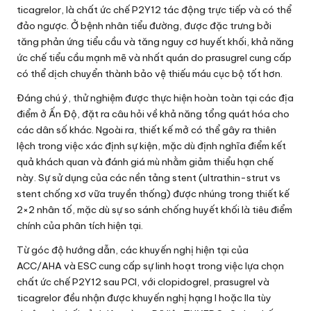
ticagrelor, là chất ức chế P2Y12 tác động trực tiếp và có thể
đảo ngược. Ở bệnh nhân tiểu đường, được đặc trưng bởi
tăng phản ứng tiểu cầu và tăng nguy cơ huyết khối, khả năng
ức chế tiểu cầu mạnh mẽ và nhất quán do prasugrel cung cấp
có thể dịch chuyển thành bảo vệ thiếu máu cục bộ tốt hơn.
Đáng chú ý, thử nghiệm được thực hiện hoàn toàn tại các địa
điểm ở Ấn Độ, đặt ra câu hỏi về khả năng tổng quát hóa cho
các dân số khác. Ngoài ra, thiết kế mở có thể gây ra thiên
lệch trong việc xác định sự kiện, mặc dù định nghĩa điểm kết
quả khách quan và đánh giá mù nhằm giảm thiểu hạn chế
này. Sự sử dụng của các nền tảng stent (ultrathin-strut vs
stent chống xơ vữa truyền thống) được nhúng trong thiết kế
2×2 nhân tố, mặc dù sự so sánh chống huyết khối là tiêu điểm
chính của phân tích hiện tại.
Từ góc độ hướng dẫn, các khuyến nghị hiện tại của
ACC/AHA và ESC cung cấp sự linh hoạt trong việc lựa chọn
chất ức chế P2Y12 sau PCI, với clopidogrel, prasugrel và
ticagrelor đều nhận được khuyến nghị hạng I hoặc IIa tùy