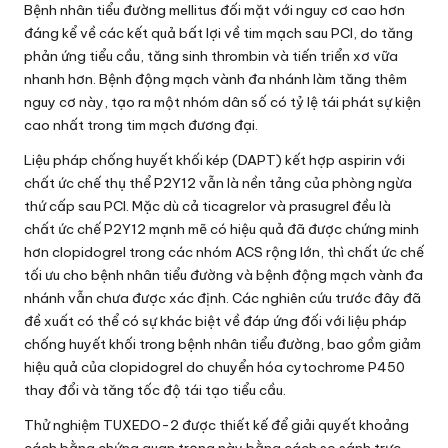
Bệnh nhân tiểu đường mellitus đối mặt với nguy cơ cao hơn
đáng kể về các kết quả bất lợi về tim mạch sau PCI, do tăng
phản ứng tiểu cầu, tăng sinh thrombin và tiến triển xơ vữa
nhanh hơn. Bệnh động mạch vành đa nhánh làm tăng thêm
nguy cơ này, tạo ra một nhóm dân số có tỷ lệ tái phát sự kiện
cao nhất trong tim mạch đương đại.
Liệu pháp chống huyết khối kép (DAPT) kết hợp aspirin với
chất ức chế thụ thể P2Y12 vẫn là nền tảng của phòng ngừa
thứ cấp sau PCI. Mặc dù cả ticagrelor và prasugrel đều là
chất ức chế P2Y12 mạnh mẽ có hiệu quả đã được chứng minh
hơn clopidogrel trong các nhóm ACS rộng lớn, thì chất ức chế
tối ưu cho bệnh nhân tiểu đường và bệnh động mạch vành đa
nhánh vẫn chưa được xác định. Các nghiên cứu trước đây đã
đề xuất có thể có sự khác biệt về đáp ứng đối với liệu pháp
chống huyết khối trong bệnh nhân tiểu đường, bao gồm giảm
hiệu quả của clopidogrel do chuyển hóa cytochrome P450
thay đổi và tăng tốc độ tái tạo tiểu cầu.
Thử nghiệm TUXEDO-2 được thiết kế để giải quyết khoảng