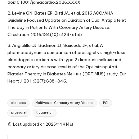
doi:10.1001/jamacardio.2026.XXXX
2. Levine GN, Bates ER, Bittl JA, et al. 2016 ACC/AHA
Guideline Focused Update on Duration of Dual Antiplatelet
Therapy in Patients With Coronary Artery Disease.
Circulation. 2016;134(10):e123-e155.
3. Angiolillo DJ, Badimon JJ, Saucedo JF, et al. A
pharmacodynamic comparison of prasugrel vs. high-dose
clopidogrel in patients with type 2 diabetes mellitus and
coronary artery disease: results of the Optimizing Anti-
Platelet Therapy in Diabetes Mellitus (OPTIMUS) study. Eur
Heart J. 2011;32(7):838-846.
Tags:
diabetes
Multivessel Coronary Artery Disease
PCI
prasugrel
ticagrelor
Last updated on 2026年4月14日