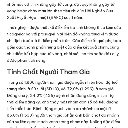
nhồi máu cơ tim không gây tử vong, đột quỵ không gây tử
vong hoặc chảy máu lớn theo tiêu chí của Hội Nghiên Cứu
Xuất Huyết Học Thuật (BARC) sau 1 năm.
Thử nghiệm được thiết kế để kiểm tra tính không thua kém của
ticagrelor so với prasugrel, với biên độ không thua kém được
chỉ định trước là 5 điểm phần trăm. Các điểm kết quả phụ bao
gồm các thành phần riêng biệt của điểm kết quả chính, cũng
như điểm kết hợp của tử vong, nhồi máu cơ tim hoặc đột quỵ
được phân tích riêng.
Tính Chất Người Tham Gia
Trong số 1.800 người tham gia được ngẫu nhiên hóa, độ tuổi
trung bình là 60 tuổi (SD 10), với 72,0% (1.296) là nam giới.
Đáng chú ý, 24,2% (436) bệnh nhân đang dùng insulin tại
thời điểm đăng ký, cho thấy một nhóm dân số có tiểu đường
tiến triển hơn. Bệnh động mạch vành ba nhánh có mặt ở
85,0% (1.530) người tham gia, phản ánh bản chất đa nhánh
của sự liên quan mạch vành trong nhóm này. Những đặc điểm