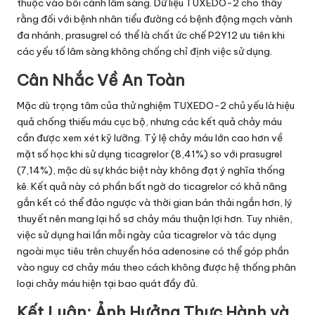
thuộc vào bối cảnh lâm sàng. Dữ liệu TUXEDO-2 cho thấy
rằng đối với bệnh nhân tiểu đường có bệnh động mạch vành
đa nhánh, prasugrel có thể là chất ức chế P2Y12 ưu tiên khi
các yếu tố lâm sàng không chống chỉ định việc sử dụng.
Cân Nhắc Về An Toàn
Mặc dù trọng tâm của thử nghiệm TUXEDO-2 chủ yếu là hiệu
quả chống thiếu máu cục bộ, nhưng các kết quả chảy máu
cần được xem xét kỹ lưỡng. Tỷ lệ chảy máu lớn cao hơn về
mặt số học khi sử dụng ticagrelor (8,41%) so với prasugrel
(7,14%), mặc dù sự khác biệt này không đạt ý nghĩa thống
kê. Kết quả này có phần bất ngờ do ticagrelor có khả năng
gắn kết có thể đảo ngược và thời gian bán thải ngắn hơn, lý
thuyết nên mang lại hồ sơ chảy máu thuận lợi hơn. Tuy nhiên,
việc sử dụng hai lần mỗi ngày của ticagrelor và tác dụng
ngoài mục tiêu trên chuyển hóa adenosine có thể góp phần
vào nguy cơ chảy máu theo cách không được hệ thống phân
loại chảy máu hiện tại bao quát đầy đủ.
Kết Luận: Ảnh Hưởng Thực Hành và