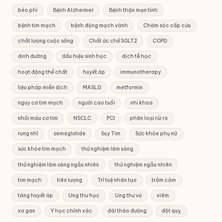
béo phì
Bệnh Alzheimer
Bệnh thận mạn tính
bệnh tim mạch
bệnh động mạch vành
Chăm sóc cấp cứu
chất lượng cuộc sống
Chất ức chế SGLT2
COPD
dinh dưỡng
dấu hiệu sinh học
dịch tễ học
hoạt động thể chất
huyết áp
immunotherapy
liệu pháp miễn dịch
MASLD
metformin
nguy cơ tim mạch
người cao tuổi
nhi khoa
nhồi máu cơ tim
NSCLC
PCI
phân loại rủi ro
rung nhĩ
semaglutide
Suy Tim
Sức khỏe phụ nữ
sức khỏe tim mạch
thử nghiệm lâm sàng
thử nghiệm lâm sàng ngẫu nhiên
thử nghiệm ngẫu nhiên
tim mạch
tiên lượng
Trí tuệ nhân tạo
trầm cảm
tăng huyết áp
Ung thư học
Ung thư vú
viêm
xơ gan
Y học chính xác
đái tháo đường
đột quỵ