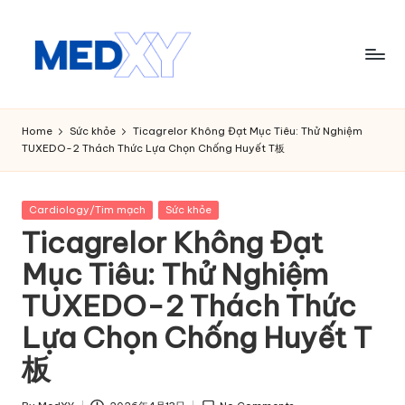
Skip
to
content
M
e
Home
Sức khỏe
Ticagrelor Không Đạt Mục Tiêu: Thử Nghiệm
TUXEDO-2 Thách Thức Lựa Chọn Chống Huyết T板
d
x
Posted
Cardiology/Tim mạch
Sức khỏe
y
in
Ticagrelor Không Đạt
A
Mục Tiêu: Thử Nghiệm
I
TUXEDO-2 Thách Thức
Lựa Chọn Chống Huyết T
板