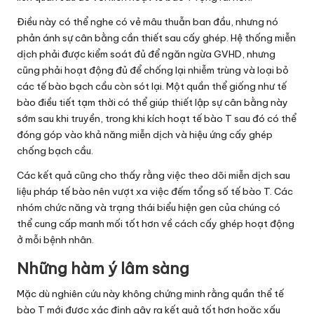
Điều này có thể nghe có vẻ mâu thuẫn ban đầu, nhưng nó
phản ánh sự cân bằng cần thiết sau cấy ghép. Hệ thống miễn
dịch phải được kiểm soát đủ để ngăn ngừa GVHD, nhưng
cũng phải hoạt động đủ để chống lại nhiễm trùng và loại bỏ
các tế bào bạch cầu còn sót lại. Một quần thể giống như tế
bào điều tiết tạm thời có thể giúp thiết lập sự cân bằng này
sớm sau khi truyền, trong khi kích hoạt tế bào T sau đó có thể
đóng góp vào khả năng miễn dịch và hiệu ứng cấy ghép
chống bạch cầu.
Các kết quả cũng cho thấy rằng việc theo dõi miễn dịch sau
liệu pháp tế bào nên vượt xa việc đếm tổng số tế bào T. Các
nhóm chức năng và trạng thái biểu hiện gen của chúng có
thể cung cấp manh mối tốt hơn về cách cấy ghép hoạt động
ở mỗi bệnh nhân.
Những hàm ý lâm sàng
Mặc dù nghiên cứu này không chứng minh rằng quần thể tế
bào T mới được xác định gây ra kết quả tốt hơn hoặc xấu