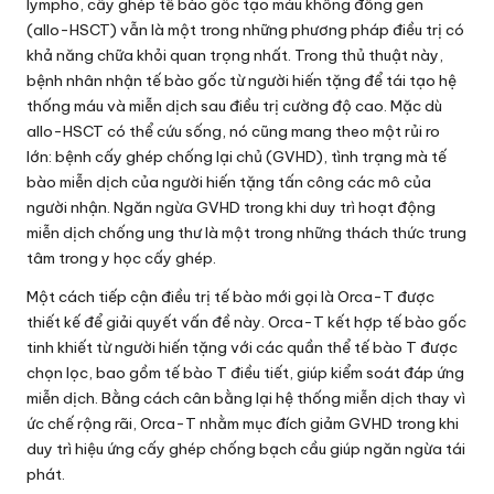
lympho, cấy ghép tế bào gốc tạo máu không đồng gen
(allo-HSCT) vẫn là một trong những phương pháp điều trị có
khả năng chữa khỏi quan trọng nhất. Trong thủ thuật này,
bệnh nhân nhận tế bào gốc từ người hiến tặng để tái tạo hệ
thống máu và miễn dịch sau điều trị cường độ cao. Mặc dù
allo-HSCT có thể cứu sống, nó cũng mang theo một rủi ro
lớn: bệnh cấy ghép chống lại chủ (GVHD), tình trạng mà tế
bào miễn dịch của người hiến tặng tấn công các mô của
người nhận. Ngăn ngừa GVHD trong khi duy trì hoạt động
miễn dịch chống ung thư là một trong những thách thức trung
tâm trong y học cấy ghép.
Một cách tiếp cận điều trị tế bào mới gọi là Orca-T được
thiết kế để giải quyết vấn đề này. Orca-T kết hợp tế bào gốc
tinh khiết từ người hiến tặng với các quần thể tế bào T được
chọn lọc, bao gồm tế bào T điều tiết, giúp kiểm soát đáp ứng
miễn dịch. Bằng cách cân bằng lại hệ thống miễn dịch thay vì
ức chế rộng rãi, Orca-T nhằm mục đích giảm GVHD trong khi
duy trì hiệu ứng cấy ghép chống bạch cầu giúp ngăn ngừa tái
phát.