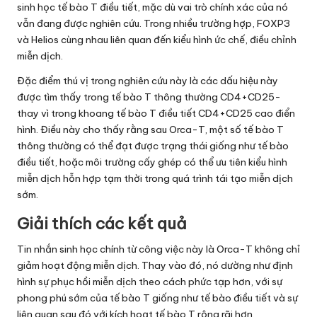
sinh học tế bào T điều tiết, mặc dù vai trò chính xác của nó
vẫn đang được nghiên cứu. Trong nhiều trường hợp, FOXP3
và Helios cùng nhau liên quan đến kiểu hình ức chế, điều chỉnh
miễn dịch.
Đặc điểm thú vị trong nghiên cứu này là các dấu hiệu này
được tìm thấy trong tế bào T thông thường CD4+CD25-
thay vì trong khoang tế bào T điều tiết CD4+CD25 cao điển
hình. Điều này cho thấy rằng sau Orca-T, một số tế bào T
thông thường có thể đạt được trạng thái giống như tế bào
điều tiết, hoặc môi trường cấy ghép có thể ưu tiên kiểu hình
miễn dịch hỗn hợp tạm thời trong quá trình tái tạo miễn dịch
sớm.
Giải thích các kết quả
Tin nhắn sinh học chính từ công việc này là Orca-T không chỉ
giảm hoạt động miễn dịch. Thay vào đó, nó dường như định
hình sự phục hồi miễn dịch theo cách phức tạp hơn, với sự
phong phú sớm của tế bào T giống như tế bào điều tiết và sự
liên quan sau đó với kích hoạt tế bào T rộng rãi hơn.