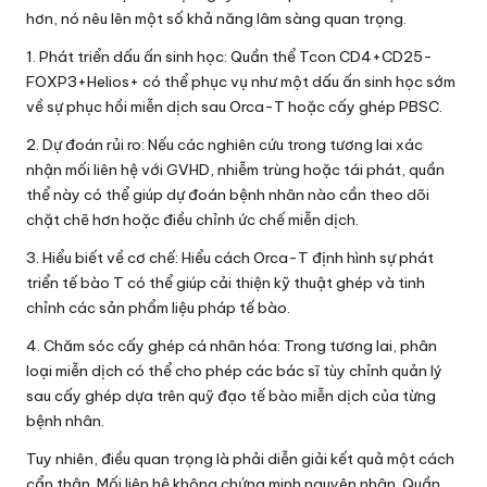
hơn, nó nêu lên một số khả năng lâm sàng quan trọng.
1. Phát triển dấu ấn sinh học: Quần thể Tcon CD4+CD25-
FOXP3+Helios+ có thể phục vụ như một dấu ấn sinh học sớm
về sự phục hồi miễn dịch sau Orca-T hoặc cấy ghép PBSC.
2. Dự đoán rủi ro: Nếu các nghiên cứu trong tương lai xác
nhận mối liên hệ với GVHD, nhiễm trùng hoặc tái phát, quần
thể này có thể giúp dự đoán bệnh nhân nào cần theo dõi
chặt chẽ hơn hoặc điều chỉnh ức chế miễn dịch.
3. Hiểu biết về cơ chế: Hiểu cách Orca-T định hình sự phát
triển tế bào T có thể giúp cải thiện kỹ thuật ghép và tinh
chỉnh các sản phẩm liệu pháp tế bào.
4. Chăm sóc cấy ghép cá nhân hóa: Trong tương lai, phân
loại miễn dịch có thể cho phép các bác sĩ tùy chỉnh quản lý
sau cấy ghép dựa trên quỹ đạo tế bào miễn dịch của từng
bệnh nhân.
Tuy nhiên, điều quan trọng là phải diễn giải kết quả một cách
cẩn thận. Mối liên hệ không chứng minh nguyên nhân. Quần