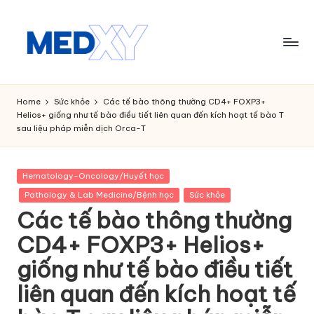
Skip
to
content
M
e
Home
Sức khỏe
Các tế bào thông thường CD4+ FOXP3+
Helios+ giống như tế bào điều tiết liên quan đến kích hoạt tế bào T
d
sau liệu pháp miễn dịch Orca-T
x
y
Posted
Hematology-Oncology/Huyết học
in
A
Pathology & Lab Medicine/Bệnh học
Sức khỏe
Các tế bào thông thường
I
CD4+ FOXP3+ Helios+
giống như tế bào điều tiết
liên quan đến kích hoạt tế