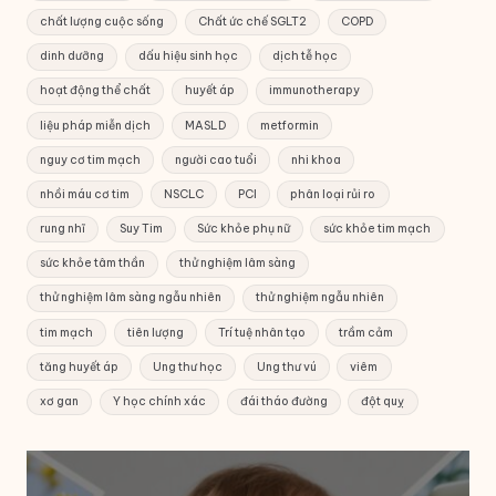
chất lượng cuộc sống
Chất ức chế SGLT2
COPD
dinh dưỡng
dấu hiệu sinh học
dịch tễ học
hoạt động thể chất
huyết áp
immunotherapy
liệu pháp miễn dịch
MASLD
metformin
nguy cơ tim mạch
người cao tuổi
nhi khoa
nhồi máu cơ tim
NSCLC
PCI
phân loại rủi ro
rung nhĩ
Suy Tim
Sức khỏe phụ nữ
sức khỏe tim mạch
sức khỏe tâm thần
thử nghiệm lâm sàng
thử nghiệm lâm sàng ngẫu nhiên
thử nghiệm ngẫu nhiên
tim mạch
tiên lượng
Trí tuệ nhân tạo
trầm cảm
tăng huyết áp
Ung thư học
Ung thư vú
viêm
xơ gan
Y học chính xác
đái tháo đường
đột quỵ