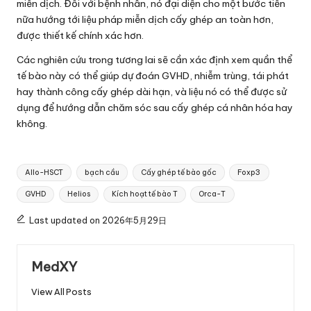
miễn dịch. Đối với bệnh nhân, nó đại diện cho một bước tiến
nữa hướng tới liệu pháp miễn dịch cấy ghép an toàn hơn,
được thiết kế chính xác hơn.
Các nghiên cứu trong tương lai sẽ cần xác định xem quần thể
tế bào này có thể giúp dự đoán GVHD, nhiễm trùng, tái phát
hay thành công cấy ghép dài hạn, và liệu nó có thể được sử
dụng để hướng dẫn chăm sóc sau cấy ghép cá nhân hóa hay
không.
Tags:
Allo-HSCT
bạch cầu
Cấy ghép tế bào gốc
Foxp3
GVHD
Helios
Kích hoạt tế bào T
Orca-T
Last updated on 2026年5月29日
MedXY
View All Posts