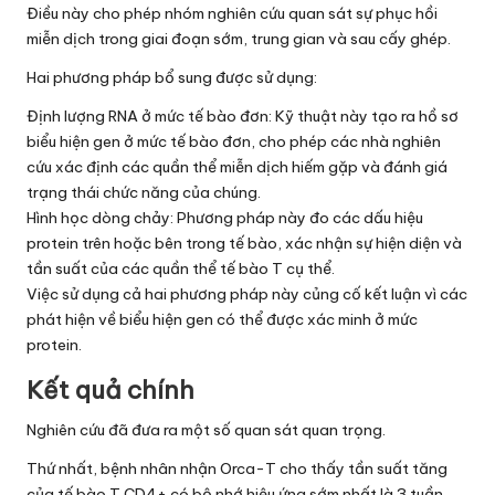
Điều này cho phép nhóm nghiên cứu quan sát sự phục hồi
miễn dịch trong giai đoạn sớm, trung gian và sau cấy ghép.
Hai phương pháp bổ sung được sử dụng:
Định lượng RNA ở mức tế bào đơn: Kỹ thuật này tạo ra hồ sơ
biểu hiện gen ở mức tế bào đơn, cho phép các nhà nghiên
cứu xác định các quần thể miễn dịch hiếm gặp và đánh giá
trạng thái chức năng của chúng.
Hình học dòng chảy: Phương pháp này đo các dấu hiệu
protein trên hoặc bên trong tế bào, xác nhận sự hiện diện và
tần suất của các quần thể tế bào T cụ thể.
Việc sử dụng cả hai phương pháp này củng cố kết luận vì các
phát hiện về biểu hiện gen có thể được xác minh ở mức
protein.
Kết quả chính
Nghiên cứu đã đưa ra một số quan sát quan trọng.
Thứ nhất, bệnh nhân nhận Orca-T cho thấy tần suất tăng
của tế bào T CD4+ có bộ nhớ hiệu ứng sớm nhất là 3 tuần