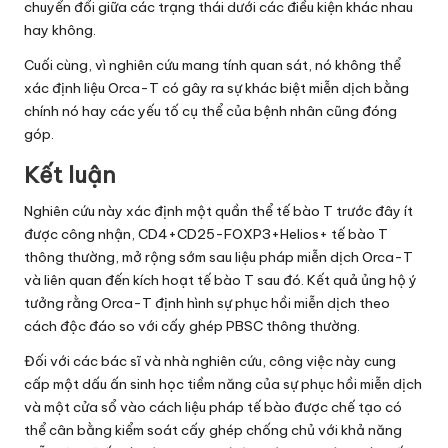
chuyển đổi giữa các trạng thái dưới các điều kiện khác nhau
hay không.
Cuối cùng, vì nghiên cứu mang tính quan sát, nó không thể
xác định liệu Orca-T có gây ra sự khác biệt miễn dịch bằng
chính nó hay các yếu tố cụ thể của bệnh nhân cũng đóng
góp.
Kết luận
Nghiên cứu này xác định một quần thể tế bào T trước đây ít
được công nhận, CD4+CD25-FOXP3+Helios+ tế bào T
thông thường, mở rộng sớm sau liệu pháp miễn dịch Orca-T
và liên quan đến kích hoạt tế bào T sau đó. Kết quả ủng hộ ý
tưởng rằng Orca-T định hình sự phục hồi miễn dịch theo
cách độc đáo so với cấy ghép PBSC thông thường.
Đối với các bác sĩ và nhà nghiên cứu, công việc này cung
cấp một dấu ấn sinh học tiềm năng của sự phục hồi miễn dịch
và một cửa sổ vào cách liệu pháp tế bào được chế tạo có
thể cân bằng kiểm soát cấy ghép chống chủ với khả năng