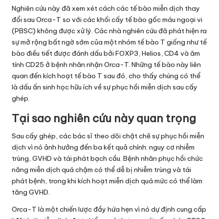
Nghiên cứu này đã xem xét cách các tế bào miễn dịch thay
đổi sau Orca-T so với các khối cấy tế bào gốc máu ngoại vi
(PBSC) không được xử lý. Các nhà nghiên cứu đã phát hiện ra
sự mở rộng bất ngờ sớm của một nhóm tế bào T giống như tế
bào điều tiết được đánh dấu bởi FOXP3, Helios, CD4 và âm
tính CD25 ở bệnh nhân nhận Orca-T. Những tế bào này liên
quan đến kích hoạt tế bào T sau đó, cho thấy chúng có thể
là dấu ấn sinh học hữu ích về sự phục hồi miễn dịch sau cấy
ghép.
Tại sao nghiên cứu này quan trọng
Sau cấy ghép, các bác sĩ theo dõi chặt chẽ sự phục hồi miễn
dịch vì nó ảnh hưởng đến ba kết quả chính: nguy cơ nhiễm
trùng, GVHD và tái phát bạch cầu. Bệnh nhân phục hồi chức
năng miễn dịch quá chậm có thể dễ bị nhiễm trùng và tái
phát bệnh, trong khi kích hoạt miễn dịch quá mức có thể làm
tăng GVHD.
Orca-T là một chiến lược đầy hứa hẹn vì nó dự định cung cấp