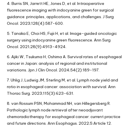
4. Burris SN, Jarrett HE, Jones D, et al. Intraoperative
fluorescence imaging with indocyanine green for surgical
guidance: principles, applications, and challenges. J Surg
Oncol. 2023;128(4):587-600.
5. Tanaka E, Choi HS, Fujii H, et al. Image-guided oncologic
surgery using indocyanine green fluorescence. Ann Surg
Oncol. 2021;28(9):4913-4924.
6. Ajiki W, Tsukuma H, Oshima A. Survival rates of esophageal
cancer in Japan: analysis of regional and institutional
variations. Jpn J Clin Oncol. 2024;54(2):189-197.
7. Uhlig J, Ludwig JM, Sterling M, et al. Lymph node yield and
ratio in esophageal cancer: association with survival. Ann
Thorac Surg. 2023;115(3):623-631.
8. van Rossum PSN, Mohammad NH, van Hillegersberg R.
Pathologic lymph node retrieval after neoadjuvant
chemoradiotherapy for esophageal cancer: current practice
and future directions. Ann Esophagus. 2022;5:Article 12.