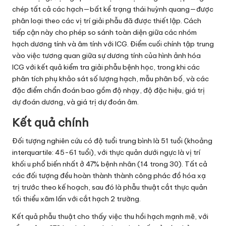
chép tất cả các hạch—bất kể trạng thái huỳnh quang—được
phân loại theo các vị trí giải phẫu đã được thiết lập. Cách
tiếp cận này cho phép so sánh toàn diện giữa các nhóm
hạch dương tính và âm tính với ICG. Điểm cuối chính tập trung
vào việc tương quan giữa sự dương tính của hình ảnh hóa
ICG với kết quả kiểm tra giải phẫu bệnh học, trong khi các
phân tích phụ khảo sát số lượng hạch, mẫu phân bố, và các
đặc điểm chẩn đoán bao gồm độ nhạy, độ đặc hiệu, giá trị
dự đoán dương, và giá trị dự đoán âm.
Kết quả chính
Đối tượng nghiên cứu có độ tuổi trung bình là 51 tuổi (khoảng
interquartile: 45-61 tuổi), với thực quản dưới ngực là vị trí
khối u phổ biến nhất ở 47% bệnh nhân (14 trong 30). Tất cả
các đối tượng đều hoàn thành thành công phác đồ hóa xạ
trị trước theo kế hoạch, sau đó là phẫu thuật cắt thực quản
tối thiểu xâm lấn với cắt hạch 2 trường.
Kết quả phẫu thuật cho thấy việc thu hồi hạch mạnh mẽ, với