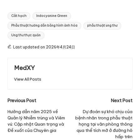
Tags:
Cắt hạch
Indocyanine Green
Phẫu thuật hướng dẫn bằng hình ảnh hóa
phẫu thuật ung thư
Ung thư thực quản
Last updated on 2026年4月24日
MedXY
View All Posts
Post
Previous Post
Next Post
navigation
Hướng dẫn năm 2025 về
Dự đoán sự khó chịu của
Quản lý Nhiễm trùng và Viêm
bệnh nhân trong phẫu thuật
vú: Cập nhật Quan trọng và
họng tại văn phòng thông
Đề xuất của Chuyên gia
qua thể tích mỡ ở đường hô
hấp trên