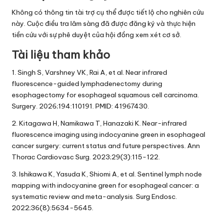
Không có thông tin tài trợ cụ thể được tiết lộ cho nghiên cứu
này. Cuộc điều tra lâm sàng đã được đăng ký và thực hiện
tiền cứu với sự phê duyệt của hội đồng xem xét cơ sở.
Tài liệu tham khảo
1. Singh S, Varshney VK, Rai A, et al. Near infrared
fluorescence-guided lymphadenectomy during
esophagectomy for esophageal squamous cell carcinoma.
Surgery. 2026;194:110191. PMID: 41967430.
2. Kitagawa H, Namikawa T, Hanazaki K. Near-infrared
fluorescence imaging using indocyanine green in esophageal
cancer surgery: current status and future perspectives. Ann
Thorac Cardiovasc Surg. 2023;29(3):115-122.
3. Ishikawa K, Yasuda K, Shiomi A, et al. Sentinel lymph node
mapping with indocyanine green for esophageal cancer: a
systematic review and meta-analysis. Surg Endosc.
2022;36(8):5634-5645.