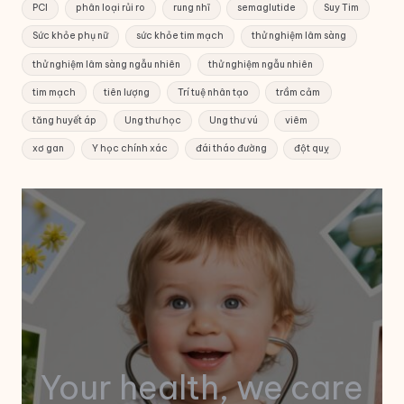
PCI
phân loại rủi ro
rung nhĩ
semaglutide
Suy Tim
Sức khỏe phụ nữ
sức khỏe tim mạch
thử nghiệm lâm sàng
thử nghiệm lâm sàng ngẫu nhiên
thử nghiệm ngẫu nhiên
tim mạch
tiên lượng
Trí tuệ nhân tạo
trầm cảm
tăng huyết áp
Ung thư học
Ung thư vú
viêm
xơ gan
Y học chính xác
đái tháo đường
đột quỵ
Your health, we care