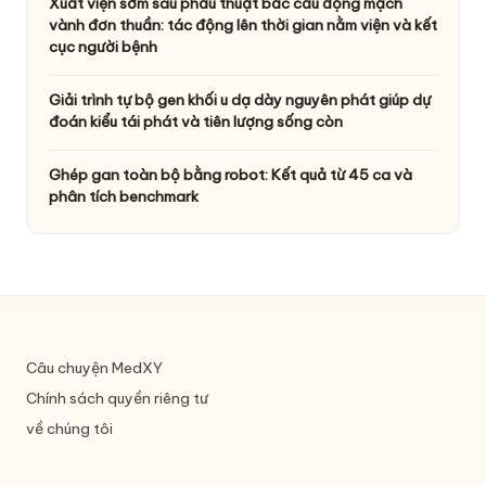
Xuất viện sớm sau phẫu thuật bắc cầu động mạch
vành đơn thuần: tác động lên thời gian nằm viện và kết
cục người bệnh
Giải trình tự bộ gen khối u dạ dày nguyên phát giúp dự
đoán kiểu tái phát và tiên lượng sống còn
Ghép gan toàn bộ bằng robot: Kết quả từ 45 ca và
phân tích benchmark
Câu chuyện MedXY
Chính sách quyền riêng tư
về chúng tôi