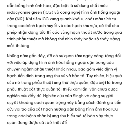
dẫn bằng hình ảnh hóa, đặc biệt là sử dụng chất màu
indocyanine green (ICG) và công nghệ hình ảnh hồng ngoại
cận (NIR). Khi tiêm ICG xung quanh khối u, chất màu tích tụ
trong các kênh bạch huyết và các hạch khu vực, có thể cho
phép nhận dạng tức thì các vùng hạch thoát nước trong quá
trình phẫu thuật mà không thể nhìn thấy hoặc sờ thấy bằng
mắt thường.
Những năm gần đây, đã có sự quan tâm ngày càng tăng đối
với việc áp dụng hình ảnh hóa hồng ngoại cận trong các
chuyên ngành phẫu thuật khác nhau, bao gồm việc định vị
hạch tiền đình trong ung thư vú và hắc tố. Tuy nhiên, hiệu quả
của nó trong phẫu thuật ung thư thực quản, đặc biệt là trong
phẫu thuật cắt thực quản tối thiểu xâm lấn, vẫn chưa được
nghiên cứu đầy đủ. Nghiên cứu của Singh và cộng sự giải
quyết khoảng cách quan trọng này bằng cách đánh giá tiền
cứu vai trò của cắt hạch hướng dẫn bằng hình ảnh hóa ICG
trong các bệnh nhân bị ung thư biểu mô tế bào vảy thực
quản đang được cắt bỏ triệt để.