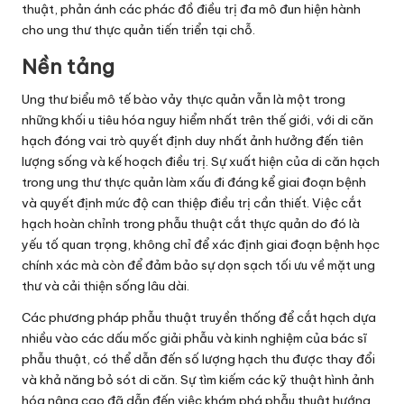
thuật, phản ánh các phác đồ điều trị đa mô đun hiện hành
cho ung thư thực quản tiến triển tại chỗ.
Nền tảng
Ung thư biểu mô tế bào vảy thực quản vẫn là một trong
những khối u tiêu hóa nguy hiểm nhất trên thế giới, với di căn
hạch đóng vai trò quyết định duy nhất ảnh hưởng đến tiên
lượng sống và kế hoạch điều trị. Sự xuất hiện của di căn hạch
trong ung thư thực quản làm xấu đi đáng kể giai đoạn bệnh
và quyết định mức độ can thiệp điều trị cần thiết. Việc cắt
hạch hoàn chỉnh trong phẫu thuật cắt thực quản do đó là
yếu tố quan trọng, không chỉ để xác định giai đoạn bệnh học
chính xác mà còn để đảm bảo sự dọn sạch tối ưu về mặt ung
thư và cải thiện sống lâu dài.
Các phương pháp phẫu thuật truyền thống để cắt hạch dựa
nhiều vào các dấu mốc giải phẫu và kinh nghiệm của bác sĩ
phẫu thuật, có thể dẫn đến số lượng hạch thu được thay đổi
và khả năng bỏ sót di căn. Sự tìm kiếm các kỹ thuật hình ảnh
hóa nâng cao đã dẫn đến việc khám phá phẫu thuật hướng