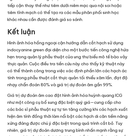
tiếp cận thay thế như tiêm dưới niêm mạc qua nội soi hoặc
tiêm tĩnh mạch có thể tạo ra các mẫu phân phối sinh học
khác nhau cần được đánh giá so sánh.
Kết luận
Hình ảnh hóa hồng ngoại cận hướng dẫn cắt hạch sử dụng
indocyanine green đại diện cho một bước tiến công nghệ hứa
hẹn trong quản lý phẫu thuật của ung thư biểu mô tế bào vảy
thực quản. Cuộc điều tra tiền cứu này cho thấy kỹ thuật này
có thể thành công trong việc xác định phần lớn các hạch ác
tính trong phẫu thuật cắt thực quản tối thiểu xâm lấn, đạt độ
nhạy chẩn đoán 80% và giá trị dự đoán âm gần 99%.
Giá trị dự đoán âm cao đặt hình ảnh hóa huỳnh quang ICG
như một công cụ bổ sung đặc biệt quý giá—cung cấp cho
các bác sĩ phẫu thuật sự tự tin tăng cường khi các hạch xuất
hiện âm tính đồng thời làm nổi bật các hạch di căn tiềm năng
xứng đáng được chú ý đặc biệt trong quá trình cắt bỏ. Tuy
nhiên, giá trị dự đoán dương trung bình nhấn mạnh rằng sự