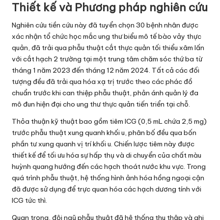
Thiết kế và Phương pháp nghiên cứu
Nghiên cứu tiền cứu này đã tuyển chọn 30 bệnh nhân được
xác nhận tổ chức học mắc ung thư biểu mô tế bào vảy thực
quản, đã trải qua phẫu thuật cắt thực quản tối thiểu xâm lấn
với cắt hạch 2 trường tại một trung tâm chăm sóc thứ ba từ
tháng 1 năm 2023 đến tháng 12 năm 2024. Tất cả các đối
tượng đều đã trải qua hóa xạ trị trước theo các phác đồ
chuẩn trước khi can thiệp phẫu thuật, phản ánh quản lý đa
mô đun hiện đại cho ung thư thực quản tiến triển tại chỗ.
Thỏa thuận kỹ thuật bao gồm tiêm ICG (0,5 mL chứa 2,5 mg)
trước phẫu thuật xung quanh khối u, phân bố đều qua bốn
phần tư xung quanh vị trí khối u. Chiến lược tiêm này được
thiết kế để tối ưu hóa sự hấp thụ và di chuyển của chất màu
huỳnh quang hướng đến các hạch thoát nước khu vực. Trong
quá trình phẫu thuật, hệ thống hình ảnh hóa hồng ngoại cận
đã được sử dụng để trực quan hóa các hạch dương tính với
ICG tức thì.
Quan trọng, đội ngũ phẫu thuật đã hệ thống thu thập và ghi