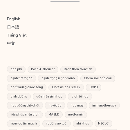
English
日本語
Tiếng Việt
中文
béo phì
Bệnh Alzheimer
Bệnh thận mạn tính
bệnh tim mạch
bệnh động mạch vành
Chăm sóc cấp cứu
chất lượng cuộc sống
Chất ức chế SGLT2
COPD
dinh dưỡng
dấu hiệu sinh học
dịch tễ học
hoạt động thể chất
huyết áp
học máy
immunotherapy
liệu pháp miễn dịch
MASLD
metformin
nguy cơ tim mạch
người cao tuổi
nhi khoa
NSCLC