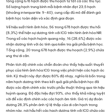
tổng cộng 678 hạch được thu hoạch từ tất cả các thủ tục.
Số lượng hạch trung bình mỗi bệnh nhân đạt 23,5 hạch
(khoảng interquartile: 9-40), cung cấp đủ mô để đánh giá
bệnh học toàn diện và xác định giai đoạn.
Về hiệu suất hình ảnh hóa, 56 trong 678 hạch được thu hồi
(8,3%) thể hiện sự dương tính với ICG trên hình ảnh hóa NIR.
Trong số các hạch huỳnh quang này, 16 (28,6%) được xác
nhận dương tính với ác tính qua kiểm tra giải phẫu bệnh học.
Tổng cộng, 20 trong 678 hạch được thu hoạch (2,9%) chứa
ung thư di căn.
Phân tích độ chính xác chẩn đoán cho thấy hiệu suất thuyết
phục của hình ảnh hóa ICG trong việc phát hiện các hạch ác
tính. Kỹ thuật này đạt được 80% độ nhạy, nghĩa là bốn trong
năm hạch dương tính theo kết quả giải phẫu bệnh học đã
được xác định chính xác trước phẫu thuật thông qua tín hiệu
huỳnh quang. Độ đặc hiệu đạt 93%, cho thấy khả năng tuyệt
vời để xác định chính xác các hạch âm tính. Giá trị dự đoán
dương 28,3% phản ánh tỷ lệ thấp của di căn hạch trong
nhóm này, nơi hầu hết các hạch dương tính với ICG chứa các