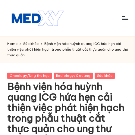
Skip
to
content
M
e
Home
Sức khỏe
Bệnh viện hóa huỳnh quang ICG hứa hẹn cải
thiện việc phát hiện hạch trong phẫu thuật cắt thực quản cho ung thư
d
thực quản
x
y
Posted
Oncology/Ung thư học
Radiology/X quang
Sức khỏe
in
A
Bệnh viện hóa huỳnh
I
quang ICG hứa hẹn cải
thiện việc phát hiện hạch
trong phẫu thuật cắt
thực quản cho ung thư