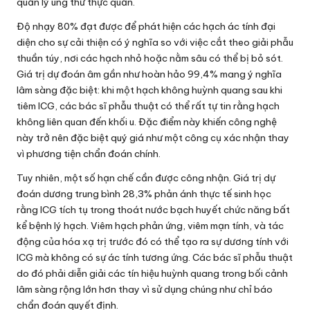
quản lý ung thư thực quản.
Độ nhạy 80% đạt được để phát hiện các hạch ác tính đại
diện cho sự cải thiện có ý nghĩa so với việc cắt theo giải phẫu
thuần túy, nơi các hạch nhỏ hoặc nằm sâu có thể bị bỏ sót.
Giá trị dự đoán âm gần như hoàn hảo 99,4% mang ý nghĩa
lâm sàng đặc biệt: khi một hạch không huỳnh quang sau khi
tiêm ICG, các bác sĩ phẫu thuật có thể rất tự tin rằng hạch
không liên quan đến khối u. Đặc điểm này khiến công nghệ
này trở nên đặc biệt quý giá như một công cụ xác nhận thay
vì phương tiện chẩn đoán chính.
Tuy nhiên, một số hạn chế cần được công nhận. Giá trị dự
đoán dương trung bình 28,3% phản ánh thực tế sinh học
rằng ICG tích tụ trong thoát nước bạch huyết chức năng bất
kể bệnh lý hạch. Viêm hạch phản ứng, viêm mạn tính, và tác
động của hóa xạ trị trước đó có thể tạo ra sự dương tính với
ICG mà không có sự ác tính tương ứng. Các bác sĩ phẫu thuật
do đó phải diễn giải các tín hiệu huỳnh quang trong bối cảnh
lâm sàng rộng lớn hơn thay vì sử dụng chúng như chỉ báo
chẩn đoán quyết định.