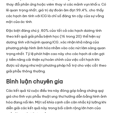
thay đổi phản ứng hoặc viêm thay vì các mảnh vụn khối u. Có
lẽ quan trọng nhất, giá trị dự đoán âm đạt 99,4%, cho thấy
các hạch âm tính với ICG là chỉ số đáng tin cậy của sự vắng
mặt của ác tính.
Đặc biệt đáng chú ý, 80% của tất cả các hạch dương tính
theo kết quả giải phẫu bệnh học (16 trong 20) thể hiện sự
dương tính với huỳnh quang ICG, xác nhận khả năng của
phương pháp hình ảnh hóa nhằm vào các nút lâm sàng quan
trọng nhất. Tỷ lệ phát hiện cao này cho các hạch di căn gợi
ý tiềm năng cải thiện sự hoàn chỉnh của việc cắt hạch khi
được sử dụng như một phương pháp hỗ trợ cho việc cắt theo
giải phẫu thông thường.
Bình luận chuyên gia
Các kết quả từ cuộc điều tra này đóng góp bằng chứng quý
giá cho lĩnh vực phẫu thuật ung thư hướng dẫn bằng hình ảnh
hóa đang nổi lên. Một số khía cạnh cần cân nhắc kỹ lưỡng khi
diễn giải các kết quả này trong bối cảnh rộng lớn hơn của