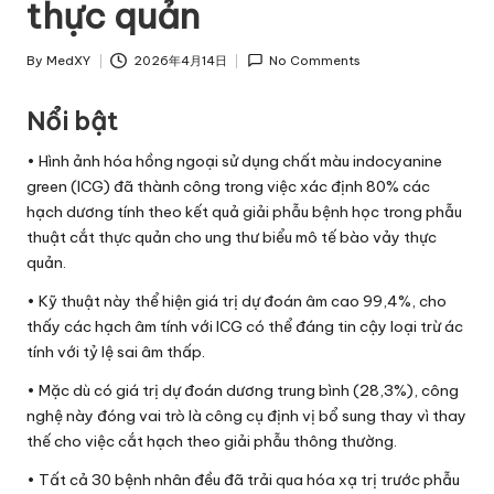
thực quản
By
MedXY
2026年4月14日
No Comments
Posted
by
Nổi bật
• Hình ảnh hóa hồng ngoại sử dụng chất màu indocyanine
green (ICG) đã thành công trong việc xác định 80% các
hạch dương tính theo kết quả giải phẫu bệnh học trong phẫu
thuật cắt thực quản cho ung thư biểu mô tế bào vảy thực
quản.
• Kỹ thuật này thể hiện giá trị dự đoán âm cao 99,4%, cho
thấy các hạch âm tính với ICG có thể đáng tin cậy loại trừ ác
tính với tỷ lệ sai âm thấp.
• Mặc dù có giá trị dự đoán dương trung bình (28,3%), công
nghệ này đóng vai trò là công cụ định vị bổ sung thay vì thay
thế cho việc cắt hạch theo giải phẫu thông thường.
• Tất cả 30 bệnh nhân đều đã trải qua hóa xạ trị trước phẫu