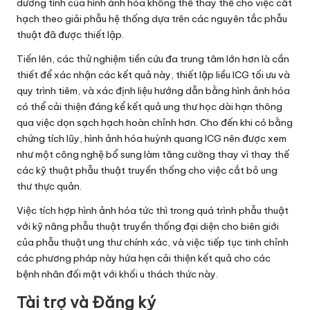
dương tính của hình ảnh hóa không thể thay thế cho việc cắt
hạch theo giải phẫu hệ thống dựa trên các nguyên tắc phẫu
thuật đã được thiết lập.
Tiến lên, các thử nghiệm tiền cứu đa trung tâm lớn hơn là cần
thiết để xác nhận các kết quả này, thiết lập liều ICG tối ưu và
quy trình tiêm, và xác định liệu hướng dẫn bằng hình ảnh hóa
có thể cải thiện đáng kể kết quả ung thư học dài hạn thông
qua việc dọn sạch hạch hoàn chỉnh hơn. Cho đến khi có bằng
chứng tích lũy, hình ảnh hóa huỳnh quang ICG nên được xem
như một công nghệ bổ sung làm tăng cường thay vì thay thế
các kỹ thuật phẫu thuật truyền thống cho việc cắt bỏ ung
thư thực quản.
Việc tích hợp hình ảnh hóa tức thì trong quá trình phẫu thuật
với kỹ năng phẫu thuật truyền thống đại diện cho biên giới
của phẫu thuật ung thư chính xác, và việc tiếp tục tinh chỉnh
các phương pháp này hứa hẹn cải thiện kết quả cho các
bệnh nhân đối mặt với khối u thách thức này.
Tài trợ và Đăng ký