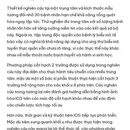
Thiết kế nghiên cứu tại một trung tâm và kích thước mẫu
tương đối nhỏ 30 bệnh nhân hạn chế khả năng tổng quát
hóa ngay lập tức. Thử nghiệm đa trung tâm với số lượng bệnh
nhân lớn hơn sẽ tăng cường niềm tin vào các kết quả sơ bộ
này. Ngoài ra, tập trung độc quyền vào bệnh lý biểu mô tế
bào vảy có nghĩa là khả năng áp dụng cho ung thư biểu mô
tuyến thực quản vẫn chưa rõ ràng, vì các thực thể này khác
nhau về mẫu thoát nước bạch huyết và hành vi sinh học.
Phương pháp cắt hạch 2 trường được sử dụng trong nghiên
cứu này đại diện cho thực hành tiêu chuẩn của nhiều trung
tâm, mặc dù một số bác sĩ phẫu thuật thực hiện cắt hạch 3
trường mở rộng hơn cho các khối u ở phía trên. Các nghiên
cứu trong tương lai nên đánh giá hướng dẫn bằng hình ảnh
hóa ICG trên các mức độ cắt hạch khác nhau để xác định
các chiến lược tích hợp tối ưu.
Hơn nữa, thời gian và kỹ thuật tiêm ICG tiếp tục phát triển.
Mặc dù tiêm xung quanh khối u như được thực hiện trong
nghiên cứu này mang lại lợi thế thực tế, các phương pháp