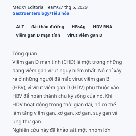
MedXY Editorial Team
•
27 thg 5, 2026
•
Gastroenterology/Tiêu hóa
ALT
đái tháo đường
HBsAg
HDV RNA
viêm gan D mạn tính
virut viêm gan D
Tổng quan
Viêm gan D mạn tính (CHD) là một trong những
dạng viêm gan virut nguy hiểm nhất. Nó chỉ xảy
ra ở những người đã mắc virut viêm gan B
(HBV), vì virut viêm gan D (HDV) phụ thuộc vào
HBV để hoàn thành chu kỳ sống của nó. Khi
HDV hoạt động trong thời gian dài, nó có thể
làm tăng viêm gan, xơ gan, xơ gan, suy gan và
ung thư gan.
Nghiên cứu này đã khảo sát một nhóm lớn