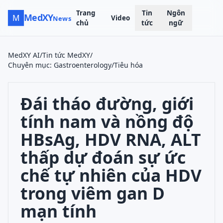
Trang
Tin
Ngôn
MedXY
M
Video
News
chủ
tức
ngữ
MedXY AI
/
Tin tức MedXY
/
Chuyên mục
:
Gastroenterology/Tiêu hóa
Đái tháo đường, giới
tính nam và nồng độ
HBsAg, HDV RNA, ALT
thấp dự đoán sự ức
chế tự nhiên của HDV
trong viêm gan D
mạn tính