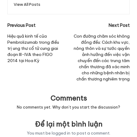
View All Posts
Post
Previous Post
Next Post
navigation
Hiệu quả kinh tế của
Con đường chăm sóc không
Pembrolizumab trong điều
đồng đều: Cách khu vực,
trị ung thư cổ tử cung giai
nông thôn và sự tước quyền
đoạn III-IVA theo FIGO
ảnh hưởng đến việc vận
2014 tại Hoa Kỳ
chuyển đến các trung tâm
chấn thương đã xác minh
cho những bệnh nhân bị
chấn thương nghiêm trọng
Comments
No comments yet. Why don’t you start the discussion?
Để lại một bình luận
You must be
logged in
to post a comment.