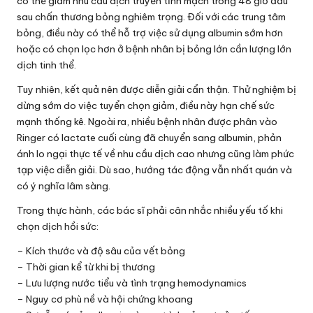
có thể giảm nhu cầu dịch truyền tĩnh mạch trong 48 giờ đầu
sau chấn thương bỏng nghiêm trọng. Đối với các trung tâm
bỏng, điều này có thể hỗ trợ việc sử dụng albumin sớm hơn
hoặc có chọn lọc hơn ở bệnh nhân bị bỏng lớn cần lượng lớn
dịch tinh thể.
Tuy nhiên, kết quả nên được diễn giải cẩn thận. Thử nghiệm bị
dừng sớm do việc tuyển chọn giảm, điều này hạn chế sức
mạnh thống kê. Ngoài ra, nhiều bệnh nhân được phân vào
Ringer có lactate cuối cùng đã chuyển sang albumin, phản
ánh lo ngại thực tế về nhu cầu dịch cao nhưng cũng làm phức
tạp việc diễn giải. Dù sao, hướng tác động vẫn nhất quán và
có ý nghĩa lâm sàng.
Trong thực hành, các bác sĩ phải cân nhắc nhiều yếu tố khi
chọn dịch hồi sức:
– Kích thước và độ sâu của vết bỏng
– Thời gian kể từ khi bị thương
– Lưu lượng nước tiểu và tình trạng hemodynamics
– Nguy cơ phù nề và hội chứng khoang