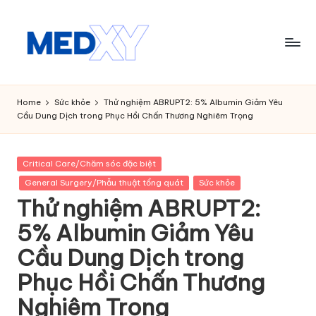
Skip
to
content
M
e
Home
Sức khỏe
Thử nghiệm ABRUPT2: 5% Albumin Giảm Yêu
Cầu Dung Dịch trong Phục Hồi Chấn Thương Nghiêm Trọng
d
x
Posted
Critical Care/Chăm sóc đặc biệt
y
in
General Surgery/Phẫu thuật tổng quát
Sức khỏe
A
Thử nghiệm ABRUPT2:
I
5% Albumin Giảm Yêu
Cầu Dung Dịch trong
Phục Hồi Chấn Thương
Nghiêm Trọng