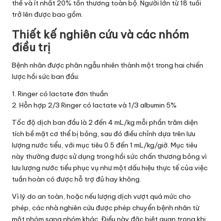
thể và ít nhất 20% tổn thương toàn bộ. Người lớn từ 18 tuổi
trở lên được bao gồm.
Thiết kế nghiên cứu và các nhóm
điều trị
Bệnh nhân được phân ngẫu nhiên thành một trong hai chiến
lược hồi sức ban đầu:
1. Ringer có lactate đơn thuần
2. Hỗn hợp 2/3 Ringer có lactate và 1/3 albumin 5%
Tốc độ dịch ban đầu là 2 đến 4 mL/kg mỗi phần trăm diện
tích bề mặt cơ thể bị bỏng, sau đó điều chỉnh dựa trên lưu
lượng nước tiểu, với mục tiêu 0.5 đến 1 mL/kg/giờ. Mục tiêu
này thường được sử dụng trong hồi sức chấn thương bỏng vì
lưu lượng nước tiểu phục vụ như một dấu hiệu thực tế của việc
tuần hoàn có được hỗ trợ đủ hay không.
Vì lý do an toàn, hoặc nếu lượng dịch vượt quá mức cho
phép, các nhà nghiên cứu được phép chuyển bệnh nhân từ
một nhóm sang nhóm khác. Điều này đặc biệt quan trọng khi