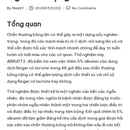
By
MedXY
2026年5月20日
No Comments
Posted
by
Tổng quan
Chấn thương bỏng lớn có thể gây ra một dạng sốc nghiêm
trọng, trong đó các mạch máu bị rò rỉ dịch, mô sưng lên và cơ
thể cần được hồi sức tĩnh mạch nhanh chóng để duy trì tuần
hoàn và tưới máu cho các cơ quan. Thử nghiệm này,
ABRUPT2, đã kiểm tra xem việc thêm 5% albumin vào dung
dịch Ringer có lactate trong 48 giờ đầu sau chấn thương
bỏng nặng có thể giảm lượng dịch cần thiết so với chỉ sử
dụng Ringer có lactate hay không.
Thử nghiệm được thiết kế là một nghiên cứu tiền cứu, ngẫu
nhiên, đa trung tâm, nghĩa là bệnh nhân được đăng ký trước,
phân nhóm ngẫu nhiên thành một trong hai chiến lược điều trị
và được điều trị tại nhiều trung tâm bỏng. Kết quả chính là 5%
albumin đã làm giảm đáng kể nhu cầu dịch trong giai đoạn hồi
sức sớm sau chấn thương bỏng mà không làm xấu đi các kết