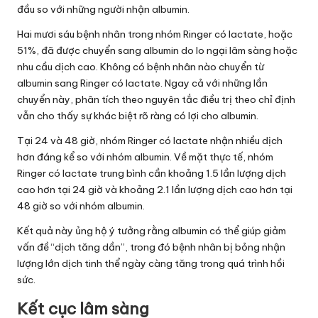
đầu so với những người nhận albumin.
Hai mươi sáu bệnh nhân trong nhóm Ringer có lactate, hoặc
51%, đã được chuyển sang albumin do lo ngại lâm sàng hoặc
nhu cầu dịch cao. Không có bệnh nhân nào chuyển từ
albumin sang Ringer có lactate. Ngay cả với những lần
chuyển này, phân tích theo nguyên tắc điều trị theo chỉ định
vẫn cho thấy sự khác biệt rõ ràng có lợi cho albumin.
Tại 24 và 48 giờ, nhóm Ringer có lactate nhận nhiều dịch
hơn đáng kể so với nhóm albumin. Về mặt thực tế, nhóm
Ringer có lactate trung bình cần khoảng 1.5 lần lượng dịch
cao hơn tại 24 giờ và khoảng 2.1 lần lượng dịch cao hơn tại
48 giờ so với nhóm albumin.
Kết quả này ủng hộ ý tưởng rằng albumin có thể giúp giảm
vấn đề “dịch tăng dần”, trong đó bệnh nhân bị bỏng nhận
lượng lớn dịch tinh thể ngày càng tăng trong quá trình hồi
sức.
Kết cục lâm sàng