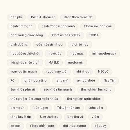
béo phì
Bệnh Alzheimer
Bệnh thận mạn tính
bệnh tim mạch
bệnh động mạch vành
Chăm sóc cấp cứu
chất lượng cuộc sống
Chất ức chế SGLT2
COPD
dinh dưỡng
dấu hiệu sinh học
dịch tễ học
hoạt động thể chất
huyết áp
học máy
immunotherapy
liệu pháp miễn dịch
MASLD
metformin
nguy cơ tim mạch
người cao tuổi
nhi khoa
NSCLC
PCI
phân loại rủi ro
rung nhĩ
semaglutide
Suy Tim
Sức khỏe phụ nữ
sức khỏe tim mạch
thử nghiệm lâm sàng
thử nghiệm lâm sàng ngẫu nhiên
thử nghiệm ngẫu nhiên
tim mạch
tiên lượng
Trí tuệ nhân tạo
trầm cảm
tăng huyết áp
Ung thư học
Ung thư vú
viêm
xơ gan
Y học chính xác
đái tháo đường
đột quỵ