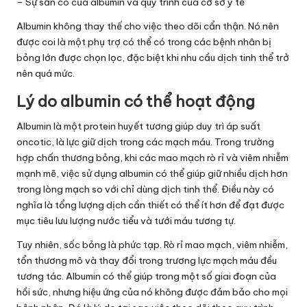
– Sự sẵn có của albumin và quy trình của cơ sở y tế
Albumin không thay thế cho việc theo dõi cẩn thận. Nó nên
được coi là một phụ trợ có thể có trong các bệnh nhân bị
bỏng lớn được chọn lọc, đặc biệt khi nhu cầu dịch tinh thể trở
nên quá mức.
Lý do albumin có thể hoạt động
Albumin là một protein huyết tương giúp duy trì áp suất
oncotic, là lực giữ dịch trong các mạch máu. Trong trường
hợp chấn thương bỏng, khi các mao mạch rò rỉ và viêm nhiễm
mạnh mẽ, việc sử dụng albumin có thể giúp giữ nhiều dịch hơn
trong lòng mạch so với chỉ dùng dịch tinh thể. Điều này có
nghĩa là tổng lượng dịch cần thiết có thể ít hơn để đạt được
mục tiêu lưu lượng nước tiểu và tưới máu tương tự.
Tuy nhiên, sốc bỏng là phức tạp. Rò rỉ mao mạch, viêm nhiễm,
tổn thương mô và thay đổi trong trương lực mạch máu đều
tương tác. Albumin có thể giúp trong một số giai đoạn của
hồi sức, nhưng hiệu ứng của nó không được đảm bảo cho mọi