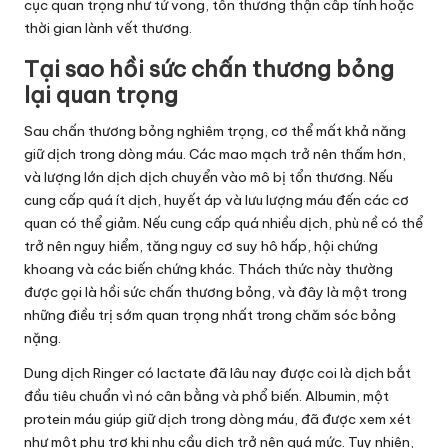
cục quan trọng như tử vong, tổn thương thận cấp tính hoặc
thời gian lành vết thương.
Tại sao hồi sức chấn thương bỏng
lại quan trọng
Sau chấn thương bỏng nghiêm trọng, cơ thể mất khả năng
giữ dịch trong dòng máu. Các mao mạch trở nên thấm hơn,
và lượng lớn dịch dịch chuyển vào mô bị tổn thương. Nếu
cung cấp quá ít dịch, huyết áp và lưu lượng máu đến các cơ
quan có thể giảm. Nếu cung cấp quá nhiều dịch, phù nề có thể
trở nên nguy hiểm, tăng nguy cơ suy hô hấp, hội chứng
khoang và các biến chứng khác. Thách thức này thường
được gọi là hồi sức chấn thương bỏng, và đây là một trong
những điều trị sớm quan trọng nhất trong chăm sóc bỏng
nặng.
Dung dịch Ringer có lactate đã lâu nay được coi là dịch bắt
đầu tiêu chuẩn vì nó cân bằng và phổ biến. Albumin, một
protein máu giúp giữ dịch trong dòng máu, đã được xem xét
như một phụ trợ khi nhu cầu dịch trở nên quá mức. Tuy nhiên,