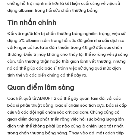
chứng hỗ trợ mạnh mẽ hơn là kết luận cuối cùng về việc sử
dụng albumin trong hồi sức chấn thương bỏng.
Tin nhắn chính
Đối với người lớn bị chấn thương bỏng nghiêm trọng, việc sử
dụng 5% albumin sớm trong hồi sức đã giảm nhu cầu dịch so
với Ringer có lactate đơn thuần trong 48 giờ đầu sau chấn
thương. Điều trị này không cho thấy lợi thế rõ ràng về sự sống
còn, tổn thương thận hoặc thời gian lành vết thương, nhưng
nó có thể giúp các bác sĩ tránh việc sử dụng quá mức dịch
tinh thể và các biến chứng có thể xảy ra.
Quan điểm lâm sàng
Các kết quả từ ABRUPT2 có thể gây quan tâm đối với các
bác sĩ phẫu thuật bỏng, bác sĩ chăm sóc tích cực, bác sĩ cấp
cứu và các đội ngũ chăm sóc critical care. Chúng củng cố
quan điểm đang phát triển rằng việc hồi sức bằng lượng lớn
dịch tinh thể không phải lúc nào cũng là chiến lược tốt nhất
trong chấn thương bỏng nặng. Thay vào đó, một cách tiếp