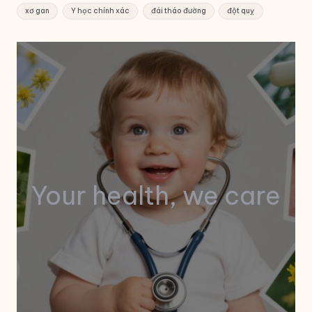
xơ gan
Y học chính xác
đái tháo đường
đột quỵ
Your health, we care