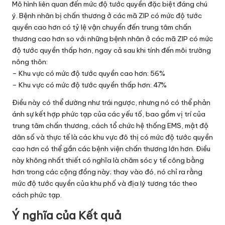
Mô hình liên quan đến mức độ tước quyền đặc biệt đáng chú
ý. Bệnh nhân bị chấn thương ở các mã ZIP có mức độ tước
quyền cao hơn có tỷ lệ vận chuyển đến trung tâm chấn
thương cao hơn so với những bệnh nhân ở các mã ZIP có mức
độ tước quyền thấp hơn, ngay cả sau khi tính đến môi trường
nông thôn:
– Khu vực có mức độ tước quyền cao hơn: 56%
– Khu vực có mức độ tước quyền thấp hơn: 47%
Điều này có thể dường như trái ngược, nhưng nó có thể phản
ánh sự kết hợp phức tạp của các yếu tố, bao gồm vị trí của
trung tâm chấn thương, cách tổ chức hệ thống EMS, mật độ
dân số và thực tế là các khu vực đô thị có mức độ tước quyền
cao hơn có thể gần các bệnh viện chấn thương lớn hơn. Điều
này không nhất thiết có nghĩa là chăm sóc y tế công bằng
hơn trong các cộng đồng này; thay vào đó, nó chỉ ra rằng
mức độ tước quyền của khu phố và địa lý tương tác theo
cách phức tạp.
Ý nghĩa của Kết quả