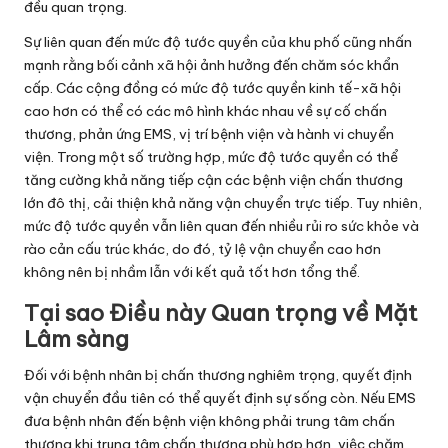
đều quan trọng.
Sự liên quan đến mức độ tước quyền của khu phố cũng nhấn
mạnh rằng bối cảnh xã hội ảnh hưởng đến chăm sóc khẩn
cấp. Các cộng đồng có mức độ tước quyền kinh tế-xã hội
cao hơn có thể có các mô hình khác nhau về sự cố chấn
thương, phản ứng EMS, vị trí bệnh viện và hành vi chuyển
viện. Trong một số trường hợp, mức độ tước quyền có thể
tăng cường khả năng tiếp cận các bệnh viện chấn thương
lớn đô thị, cải thiện khả năng vận chuyển trực tiếp. Tuy nhiên,
mức độ tước quyền vẫn liên quan đến nhiều rủi ro sức khỏe và
rào cản cấu trúc khác, do đó, tỷ lệ vận chuyển cao hơn
không nên bị nhầm lẫn với kết quả tốt hơn tổng thể.
Tại sao Điều này Quan trọng về Mặt
Lâm sàng
Đối với bệnh nhân bị chấn thương nghiêm trọng, quyết định
vận chuyển đầu tiên có thể quyết định sự sống còn. Nếu EMS
đưa bệnh nhân đến bệnh viện không phải trung tâm chấn
thương khi trung tâm chấn thương phù hợp hơn, việc chăm