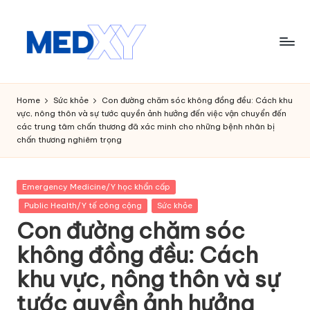
Skip
to
content
M
e
Home
Sức khỏe
Con đường chăm sóc không đồng đều: Cách khu
vực, nông thôn và sự tước quyền ảnh hưởng đến việc vận chuyển đến
d
các trung tâm chấn thương đã xác minh cho những bệnh nhân bị
chấn thương nghiêm trọng
x
y
Posted
Emergency Medicine/Y học khẩn cấp
A
in
Public Health/Y tế công cộng
Sức khỏe
I
Con đường chăm sóc
không đồng đều: Cách
khu vực, nông thôn và sự
tước quyền ảnh hưởng