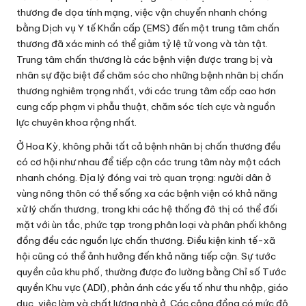
thương đe dọa tính mạng, việc vận chuyển nhanh chóng
bằng Dịch vụ Y tế Khẩn cấp (EMS) đến một trung tâm chấn
thương đã xác minh có thể giảm tỷ lệ tử vong và tàn tật.
Trung tâm chấn thương là các bệnh viện được trang bị và
nhân sự đặc biệt để chăm sóc cho những bệnh nhân bị chấn
thương nghiêm trọng nhất, với các trung tâm cấp cao hơn
cung cấp phạm vi phẫu thuật, chăm sóc tích cực và nguồn
lực chuyên khoa rộng nhất.
Ở Hoa Kỳ, không phải tất cả bệnh nhân bị chấn thương đều
có cơ hội như nhau để tiếp cận các trung tâm này một cách
nhanh chóng. Địa lý đóng vai trò quan trọng: người dân ở
vùng nông thôn có thể sống xa các bệnh viện có khả năng
xử lý chấn thương, trong khi các hệ thống đô thị có thể đối
mặt với ùn tắc, phức tạp trong phân loại và phân phối không
đồng đều các nguồn lực chấn thương. Điều kiện kinh tế-xã
hội cũng có thể ảnh hưởng đến khả năng tiếp cận. Sự tước
quyền của khu phố, thường được đo lường bằng Chỉ số Tước
quyền Khu vực (ADI), phản ánh các yếu tố như thu nhập, giáo
dục, việc làm và chất lượng nhà ở. Các cộng đồng có mức độ