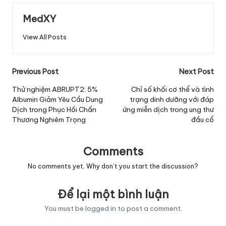
MedXY
View All Posts
Post
Previous Post
Next Post
navigation
Thử nghiệm ABRUPT2: 5%
Chỉ số khối cơ thể và tình
Albumin Giảm Yêu Cầu Dung
trạng dinh dưỡng với đáp
Dịch trong Phục Hồi Chấn
ứng miễn dịch trong ung thư
Thương Nghiêm Trọng
đầu cổ
Comments
No comments yet. Why don’t you start the discussion?
Để lại một bình luận
You must be
logged in
to post a comment.