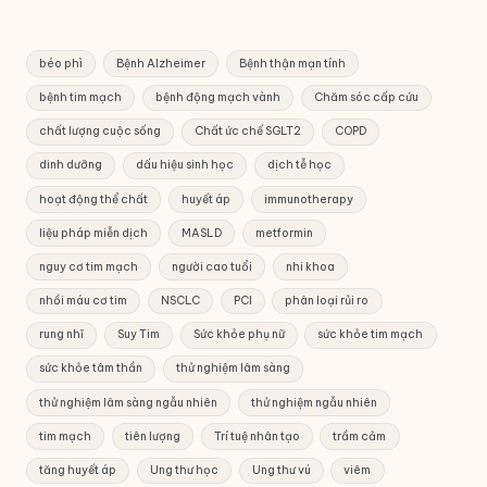
béo phì
Bệnh Alzheimer
Bệnh thận mạn tính
bệnh tim mạch
bệnh động mạch vành
Chăm sóc cấp cứu
chất lượng cuộc sống
Chất ức chế SGLT2
COPD
dinh dưỡng
dấu hiệu sinh học
dịch tễ học
hoạt động thể chất
huyết áp
immunotherapy
liệu pháp miễn dịch
MASLD
metformin
nguy cơ tim mạch
người cao tuổi
nhi khoa
nhồi máu cơ tim
NSCLC
PCI
phân loại rủi ro
rung nhĩ
Suy Tim
Sức khỏe phụ nữ
sức khỏe tim mạch
sức khỏe tâm thần
thử nghiệm lâm sàng
thử nghiệm lâm sàng ngẫu nhiên
thử nghiệm ngẫu nhiên
tim mạch
tiên lượng
Trí tuệ nhân tạo
trầm cảm
tăng huyết áp
Ung thư học
Ung thư vú
viêm