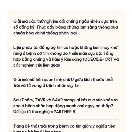
Giải mã các thử nghiệm đối chứng ngẫu nhiên dựa trên
sổ đăng ký: Thúc đẩy bằng chứng lâm sàng thông qua
chuẩn hóa và hệ thống phân loại
Liệu pháp tái đồng bộ tim có hoặc không kèm máy khử
rung ở bệnh cơ tim không do thiếu máu cục bộ: Tổng
hợp bằng chứng và hàm ý lâm sàng từ DECIDE-CRT và
các nghiên cứu liên quan
Giải mã mối liên quan hình chữ U giữa kích thước thất
trái và tử vong ở bệnh nhân suy tim
Sau 7 năm, TAVR và SAVR mang lại kết cục sức khỏe ra
sao ở bệnh nhân hẹp động mạch chủ nguy cơ thấp?
Dữ liệu từ thử nghiệm PARTNER 3
Tăng bè thất trái trong bệnh cơ tim giãn: ý nghĩa tiên