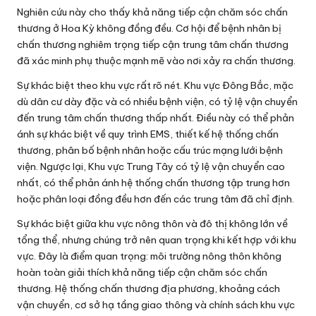
Nghiên cứu này cho thấy khả năng tiếp cận chăm sóc chấn
thương ở Hoa Kỳ không đồng đều. Cơ hội để bệnh nhân bị
chấn thương nghiêm trọng tiếp cận trung tâm chấn thương
đã xác minh phụ thuộc mạnh mẽ vào nơi xảy ra chấn thương.
Sự khác biệt theo khu vực rất rõ nét. Khu vực Đông Bắc, mặc
dù dân cư dày đặc và có nhiều bệnh viện, có tỷ lệ vận chuyển
đến trung tâm chấn thương thấp nhất. Điều này có thể phản
ánh sự khác biệt về quy trình EMS, thiết kế hệ thống chấn
thương, phân bố bệnh nhân hoặc cấu trúc mạng lưới bệnh
viện. Ngược lại, Khu vực Trung Tây có tỷ lệ vận chuyển cao
nhất, có thể phản ánh hệ thống chấn thương tập trung hơn
hoặc phân loại đồng đều hơn đến các trung tâm đã chỉ định.
Sự khác biệt giữa khu vực nông thôn và đô thị không lớn về
tổng thể, nhưng chúng trở nên quan trọng khi kết hợp với khu
vực. Đây là điểm quan trọng: môi trường nông thôn không
hoàn toàn giải thích khả năng tiếp cận chăm sóc chấn
thương. Hệ thống chấn thương địa phương, khoảng cách
vận chuyển, cơ sở hạ tầng giao thông và chính sách khu vực