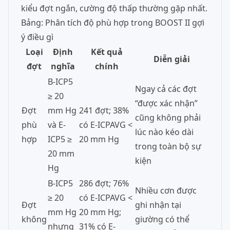
kiểu đợt ngắn, cường độ thấp thường gặp nhất.
Bảng: Phân tích độ phù hợp trong BOOST II gợi
ý điều gì
Loại
Định
Kết quả
Diễn giải
đợt
nghĩa
chính
B-ICP5
Ngay cả các đợt
≥ 20
“được xác nhận”
Đợt
mm Hg
241 đợt; 38%
cũng không phải
phù
và E-
có E-ICPAVG <
lúc nào kéo dài
hợp
ICP5 ≥
20 mm Hg
trong toàn bộ sự
20 mm
kiện
Hg
B-ICP5
286 đợt; 76%
Nhiều cơn được
≥ 20
có E-ICPAVG <
Đợt
ghi nhận tại
mm Hg
20 mm Hg;
không
giường có thể
nhưng
31% có E-