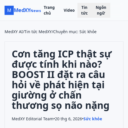
Trang
Tin
Ngôn
MedXY
M
Video
News
chủ
tức
ngữ
MedXY AI
/
Tin tức MedXY
/
Chuyên mục
:
Sức khỏe
Cơn tăng ICP thật sự
được tính khi nào?
BOOST II đặt ra câu
hỏi về phát hiện tại
giường ở chấn
thương sọ não nặng
MedXY Editorial Team
•
20 thg 6, 2026
•
Sức khỏe