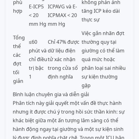
phù
không phản ánh
E-ICP5
ICPAVG và E-
hợp
tăng ICP kéo dài
< 20
ICPMAX < 20
thực sự
mm Hg
mm Hg
Việc gắn nhãn đợt
Tổng
≤60
Chỉ 47% được
thường quy tại
thể
phút và
dữ liệu điện
giường có thể làm
các
chỉ điều
tử xác nhận
quá mức hoặc
đợt
trị bậc
trong cửa sổ
phân loại sai nhiều
tối
1
định nghĩa
sự kiện thường
giản
gặp
Bình luận chuyên gia và diễn giải
Phân tích này giải quyết một vấn đề thực hành
nhưng ít được chú ý trong hồi sức thần kinh: sự
khác biệt giữa một ấn tượng lâm sàng có thể
hành động ngay tại giường và một sự kiện sinh
lý được định nghĩa chặt chẽ. Trong một ICU bận