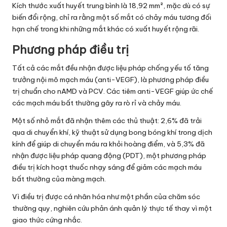
Kích thước xuất huyết trung bình là 18,92 mm², mặc dù có sự
biến đổi rộng, chỉ ra rằng một số mắt có chảy máu tương đối
hạn chế trong khi những mắt khác có xuất huyết rộng rãi.
Phương pháp điều trị
Tất cả các mắt đều nhận được liệu pháp chống yếu tố tăng
trưởng nội mô mạch máu (anti-VEGF), là phương pháp điều
trị chuẩn cho nAMD và PCV. Các tiêm anti-VEGF giúp ức chế
các mạch máu bất thường gây ra rò rỉ và chảy máu.
Một số nhỏ mắt đã nhận thêm các thủ thuật: 2,6% đã trải
qua di chuyển khí, kỹ thuật sử dụng bong bóng khí trong dịch
kính để giúp di chuyển máu ra khỏi hoàng điểm, và 5,3% đã
nhận được liệu pháp quang động (PDT), một phương pháp
điều trị kích hoạt thuốc nhạy sáng để giảm các mạch máu
bất thường của màng mạch.
Vì điều trị được cá nhân hóa như một phần của chăm sóc
thường quy, nghiên cứu phản ánh quản lý thực tế thay vì một
giao thức cứng nhắc.