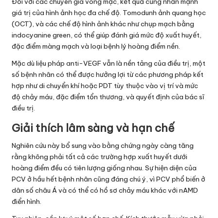
Đối với các chuyên gia võng mạc, kết quả cũng nhấn mạnh
giá trị của hình ảnh học đa chế độ. Tomodunh ảnh quang học
(OCT), và các chế độ hình ảnh khác như chụp mạch bằng
indocyanine green, có thể giúp đánh giá mức độ xuất huyết,
đặc điểm màng mạch và loại bệnh lý hoàng điểm nền.
Mặc dù liệu pháp anti-VEGF vẫn là nền tảng của điều trị, một
số bệnh nhân có thể được hưởng lợi từ các phương pháp kết
hợp như di chuyển khí hoặc PDT tùy thuộc vào vị trí và mức
độ chảy máu, đặc điểm tổn thương, và quyết định của bác sĩ
điều trị.
Giải thích lâm sàng và hạn chế
Nghiên cứu này bổ sung vào bằng chứng ngày càng tăng
rằng không phải tất cả các trường hợp xuất huyết dưới
hoàng điểm đều có tiên lượng giống nhau. Sự hiện diện của
PCV ở hầu hết bệnh nhân cũng đáng chú ý, vì PCV phổ biến ở
dân số châu Á và có thể có hồ sơ chảy máu khác với nAMD
điển hình.