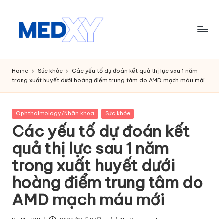
Skip
to
content
M
e
Home
Sức khỏe
Các yếu tố dự đoán kết quả thị lực sau 1 năm
trong xuất huyết dưới hoàng điểm trung tâm do AMD mạch máu mới
d
x
Posted
Ophthalmology/Nhãn khoa
Sức khỏe
y
in
Các yếu tố dự đoán kết
A
quả thị lực sau 1 năm
I
trong xuất huyết dưới
hoàng điểm trung tâm do
AMD mạch máu mới