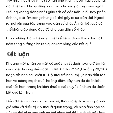
Tuy nhiên, cần lưu ý một số hạn chế. Kích thước mẫu vừa phải,
đặc biệt sau khi áp dụng các tiêu chí bao gồm nghiêm ngặt.
Điều trị không đồng nhất giữa tất cả các mắt, điều này phản
ánh thực tế lâm sàng nhưng có thể gây ra sự biến đổi. Ngoài
ra, nghiên cứu tập trung vào dân số châu Á, nên kết quả có
thể không áp dụng đầy đủ cho các dân số khác.
Dù có những hạn chế này, thiết kế tiền cứu và theo dõi một
năm tăng cường tính liên quan lâm sàng của kết quả.
Kết luận
Khoảng một phần ba mắt có xuất huyết dưới hoàng điểm liên
quan đến hoàng điểm đạt thị lực 0,3 logMAR (khoảng 20/40)
hoặc tốt hơn sau điều trị. Độ tuổi trẻ hơn, thị lực ban đầu tốt
hơn và màng mạch dưới hoàng điểm dày hơn dự đoán kết
quả tốt hơn, trong khi kích thước xuất huyết lớn hơn dự đoán
kết quả kém hơn.
Đối với bệnh nhân và các bác sĩ, thông điệp là rõ ràng: đánh
giá sớm và điều trị kịp thời là quan trọng, và hình ảnh học chi
tiết có thể giúp ước tính cơ hội phục hồi thị lực chính xác hơn.