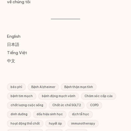
về chúng tôi
English
日本語
Tiếng Việt
中文
béo phì
Bệnh Alzheimer
Bệnh thận mạn tính
bệnh tim mạch
bệnh động mạch vành
Chăm sóc cấp cứu
chất lượng cuộc sống
Chất ức chế SGLT2
COPD
dinh dưỡng
dấu hiệu sinh học
dịch tễ học
hoạt động thể chất
huyết áp
immunotherapy