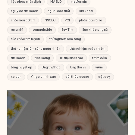
liệu pháp miễn dịch
MASLD
metformin
nguy cơ tim mạch
người cao tuổi
nhi khoa
nhồi máu cơ tim
NSCLC
PCI
phân loại rủi ro
rung nhĩ
semaglutide
Suy Tim
Sức khỏe phụ nữ
sức khỏe tim mạch
thử nghiệm lâm sàng
thử nghiệm lâm sàng ngẫu nhiên
thử nghiệm ngẫu nhiên
tim mạch
tiên lượng
Trí tuệ nhân tạo
trầm cảm
tăng huyết áp
Ung thư học
Ung thư vú
viêm
xơ gan
Y học chính xác
đái tháo đường
đột quỵ