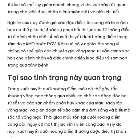
thị lực có thể suy giảm nhanh chóng vì khu vực này rất quan
trọng cho việc đọc, nhận diện khuôn mặt và nhìn chi tiết.
Nghiên cứu này đánh giá các đặc điểm lâm sàng và hình ảnh
học có thể giúp dự đoán sự phục hồi thị lực sau 12 tháng điều
trị ở bệnh nhân châu Á có xuất huyết dưới hoàng điểm trung
tâm do nAMD hoặc PCV. Kết quả có ý nghĩa lâm sàng vì
chúng có thể giúp các chuyên gia võng mạc tư vấn chính xác
hơn cho bệnh nhân và điều chỉnh chiến lược điều trị sớm hơn
trong quá trình bệnh.
Tại sao tình trạng này quan trọng
Trong xuất huyết dưới hoàng điểm, máu có thể gây tổn
thương võng mạc thông qua nhiều cơ chế: tác động độc hại
từ sắt và các sản phẩm phân hủy khác của máu, tách lớp
võng mạc, và gián đoạn tế bào cảm thụ ánh sáng và biểu mô
sắc tố võng mạc. Thời gian máu tồn tại dưới hoàng điểm
càng dài, nguy cơ mất thị lực vĩnh viễn càng cao. Vì lý do
này, xuất huyết dưới hoàng điểm thường được điều trị khẩn