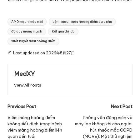
Tags:
AMD mạch máu mới
bệnh mạch máu hoàng điểm đa u nhú
độ dày màng mạch
Kết quả thị lực
xuất huyết dưới hoàng điểm
Last updated on 2026年5月27日
MedXY
View All Posts
Post
Previous Post
Next Post
navigation
Viêm màng hoàng điểm
Phỏng vấn động viên và
không tiết dịch trong bệnh
máy lọc không khí cho người
viêm màng hoàng điểm liên
hút thuốc mắc COPD
quan đến tuổi
(MOVE): Một thử nghiệm