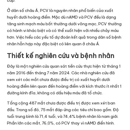
cấp.
Ở dân số châu Á, PCV là nguyên nhân phổ biến của xuất
huyết dưới hoàng điểm. Mặc dù nAMD và PCV đều là dạng
tăng sinh mạch máu bất thường dưới võng mạc, PCV thường
có hành vi khác biệt và có thể xuất hiện với nhiều chảy máu
hơn. Việc hiểu các yếu tố dự đoán kết quả trong dân số bệnh
nhân hỗn hợp này đặc biệt có liên quan ở châu Á.
Thiết kế nghiên cứu và bệnh nhân
Đây là một nghiên cứu quan sát tiền cứu thực hiện từ tháng 1
năm 2016 đến tháng 7 năm 2024. Các nhà nghiên cứu đã
xem xét các mắt chưa được điều trị có xuất huyết dưới
hoàng điểm liên quan đến hoàng điểm với kích thước ít nhất 1
đường kính đĩa, không có dấu hiệu máu đã tổ chức.
Tổng cộng 487 mắt chưa được điều trị được xem xét ban
đầu. Trong số đó, 75 mắt đáp ứng các tiêu chí bao gồm. Độ
tuổi trung bình là 71,4 tuổi, và 74,4% bệnh nhân là nam giới.
Phần lớn các mắt, 76,0%, có PCV thay vì nAMD điển hình.