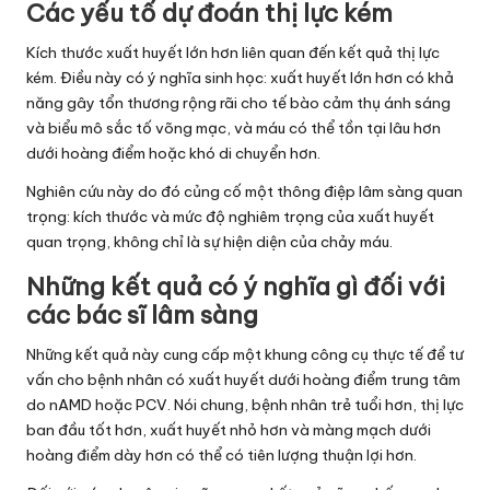
Các yếu tố dự đoán thị lực kém
Kích thước xuất huyết lớn hơn liên quan đến kết quả thị lực
kém. Điều này có ý nghĩa sinh học: xuất huyết lớn hơn có khả
năng gây tổn thương rộng rãi cho tế bào cảm thụ ánh sáng
và biểu mô sắc tố võng mạc, và máu có thể tồn tại lâu hơn
dưới hoàng điểm hoặc khó di chuyển hơn.
Nghiên cứu này do đó củng cố một thông điệp lâm sàng quan
trọng: kích thước và mức độ nghiêm trọng của xuất huyết
quan trọng, không chỉ là sự hiện diện của chảy máu.
Những kết quả có ý nghĩa gì đối với
các bác sĩ lâm sàng
Những kết quả này cung cấp một khung công cụ thực tế để tư
vấn cho bệnh nhân có xuất huyết dưới hoàng điểm trung tâm
do nAMD hoặc PCV. Nói chung, bệnh nhân trẻ tuổi hơn, thị lực
ban đầu tốt hơn, xuất huyết nhỏ hơn và màng mạch dưới
hoàng điểm dày hơn có thể có tiên lượng thuận lợi hơn.