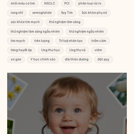
nhồi máu cơ tim
NSCLC
PCI
phân loại rủi ro
rung nhĩ
semaglutide
Suy Tim
Sức khỏe phụ nữ
sức khỏe tim mạch
thử nghiệm lâm sàng
thử nghiệm lâm sàng ngẫu nhiên
thử nghiệm ngẫu nhiên
tim mạch
tiên lượng
Trí tuệ nhân tạo
trầm cảm
tăng huyết áp
Ung thư học
Ung thư vú
viêm
xơ gan
Y học chính xác
đái tháo đường
đột quỵ