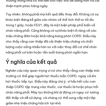
trường trong nhà có thể làm cho việc thở dễ dàng hơn và cải
thiện hạnh phúc hàng ngày.
Tuy nhiên, không phải mọi kết quả đều thay đổi. Không có sự
khác biệt đáng kể giữa các nhóm về thể tích thở ra tối đa
trong 1 giây, hoặc FEV1, đây là một biện pháp phổ biến về
chức năng phổi. Cũng không có sự khác biệt rõ ràng về các
triệu chứng đờm hoặc khả năng bùng phát COPD. Điều này
cho thấy rằng can thiệp đã cải thiện triệu chứng và chất
lượng cuộc sống nhiều hơn so với việc thay đổi cơ chế chức
năng phổi cơ bản hoặc tần suất bùng phát ngắn hạn.
Ý nghĩa của kết quả
Nghiên cứu này quan trọng vì nó cho thấy rằng can thiệp môi
trường có thể giúp người hút thuốc mắc COPD, ngay cả khi
hút thuốc tiếp tục. Điều này đáng chú ý, vì hầu hết các can
thiệp COPD tập trung vào thuốc, cai thuốc lá hoặc phục hồi
chức năng phổi. Máy lọc không khí di động có nguy cơ tương
đối thấp và dễ sử dụng, và chúng có thể cung cấp một lớp
giảm nhẹ triệu chứng hữu ích tại nhà.