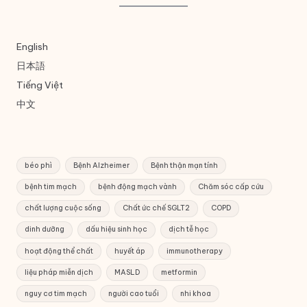
English
日本語
Tiếng Việt
中文
béo phì
Bệnh Alzheimer
Bệnh thận mạn tính
bệnh tim mạch
bệnh động mạch vành
Chăm sóc cấp cứu
chất lượng cuộc sống
Chất ức chế SGLT2
COPD
dinh dưỡng
dấu hiệu sinh học
dịch tễ học
hoạt động thể chất
huyết áp
immunotherapy
liệu pháp miễn dịch
MASLD
metformin
nguy cơ tim mạch
người cao tuổi
nhi khoa