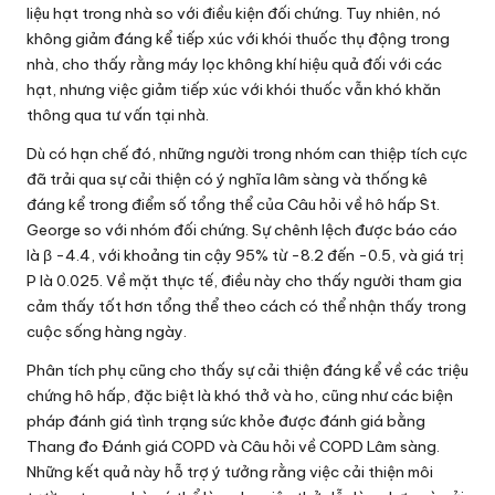
liệu hạt trong nhà so với điều kiện đối chứng. Tuy nhiên, nó
không giảm đáng kể tiếp xúc với khói thuốc thụ động trong
nhà, cho thấy rằng máy lọc không khí hiệu quả đối với các
hạt, nhưng việc giảm tiếp xúc với khói thuốc vẫn khó khăn
thông qua tư vấn tại nhà.
Dù có hạn chế đó, những người trong nhóm can thiệp tích cực
đã trải qua sự cải thiện có ý nghĩa lâm sàng và thống kê
đáng kể trong điểm số tổng thể của Câu hỏi về hô hấp St.
George so với nhóm đối chứng. Sự chênh lệch được báo cáo
là β -4.4, với khoảng tin cậy 95% từ -8.2 đến -0.5, và giá trị
P là 0.025. Về mặt thực tế, điều này cho thấy người tham gia
cảm thấy tốt hơn tổng thể theo cách có thể nhận thấy trong
cuộc sống hàng ngày.
Phân tích phụ cũng cho thấy sự cải thiện đáng kể về các triệu
chứng hô hấp, đặc biệt là khó thở và ho, cũng như các biện
pháp đánh giá tình trạng sức khỏe được đánh giá bằng
Thang đo Đánh giá COPD và Câu hỏi về COPD Lâm sàng.
Những kết quả này hỗ trợ ý tưởng rằng việc cải thiện môi