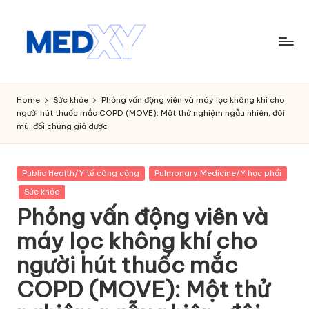
Skip
to
content
M
e
Home
Sức khỏe
Phỏng vấn động viên và máy lọc không khí cho
người hút thuốc mắc COPD (MOVE): Một thử nghiệm ngẫu nhiên, đôi
d
mù, đối chứng giả dược
x
y
Posted
Public Health/Y tế công cộng
Pulmonary Medicine/Y học phổi
in
A
Sức khỏe
Phỏng vấn động viên và
I
máy lọc không khí cho
người hút thuốc mắc
COPD (MOVE): Một thử