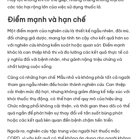
các tác hại rộng lớn của việc sử dụng thuốc lá.
Điểm mạnh và hạn chế
Một điểm mạnh của nghiên cứu là thiết kế ngẫu nhiên, đôi mù,
đối chứng giả dược, mang lại tính tin cậy cho kết quả hơn so
với nghiên cứu không kiểm soát hoặc quan sát. Điểm mạnh
khác là can thiệp khả thi và đo lường các kết quả thực tế có
ý nghĩa đối với bệnh nhân, như gánh nặng triệu chứng và
chất lượng cuộc sống.
Cũng có những hạn chế. Mẫu nhỏ và không phải tất cả người
tham gia ngẫu nhiên đều hoàn thành nghiên cứu. Can thiệp
cải thiện mức độ hạt, nhưng không giảm đáng kể tiếp xúc với
khói thuốc thụ động, có thể hạn chế quy mô của hiệu ứng.
Chức năng phổi không cải thiện, và thời gian theo dõi có thể
quá ngắn để phát hiện sự thay đổi về tần suất bùng phát
hoặc các kết quả liên quan đến bệnh chậm tiến triển.
Ngoài ra, nghiên cứu tập trung vào người hút thuốc mắc
COPD, vì vậy kết quả có thể không áp dụng cho người không