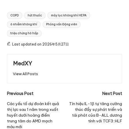
Tags:
COPD
hút thuốc
máy lọc không khí HEPA
ô nhiễm không khí
Phỏng vấn Động viên
triệu chứng hô hấp
Last updated on 2026年5月27日
MedXY
View All Posts
Post
Previous Post
Next Post
navigation
Các yếu tố dự đoán kết quả
Tín hiệu IL-1β tự tăng cường
thị lực sau 1 năm trong xuất
thúc đẩy sự phát triển và
huyết dưới hoàng điểm
tái phát của B-ALL dương
trung tâm do AMD mạch
tính với TCF3::HLF
máu mới