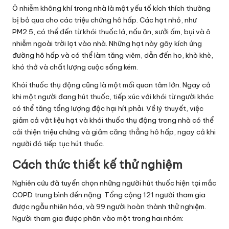
Ô nhiễm không khí trong nhà là một yếu tố kích thích thường
bị bỏ qua cho các triệu chứng hô hấp. Các hạt nhỏ, như
PM2.5, có thể đến từ khói thuốc lá, nấu ăn, sưởi ấm, bụi và ô
nhiễm ngoài trời lọt vào nhà. Những hạt này gây kích ứng
đường hô hấp và có thể làm tăng viêm, dẫn đến ho, khò khè,
khó thở và chất lượng cuộc sống kém.
Khói thuốc thụ động cũng là một mối quan tâm lớn. Ngay cả
khi một người đang hút thuốc, tiếp xúc với khói từ người khác
có thể tăng tổng lượng độc hại hít phải. Về lý thuyết, việc
giảm cả vật liệu hạt và khói thuốc thụ động trong nhà có thể
cải thiện triệu chứng và giảm căng thẳng hô hấp, ngay cả khi
người đó tiếp tục hút thuốc.
Cách thức thiết kế thử nghiệm
Nghiên cứu đã tuyển chọn những người hút thuốc hiện tại mắc
COPD trung bình đến nặng. Tổng cộng 121 người tham gia
được ngẫu nhiên hóa, và 99 người hoàn thành thử nghiệm.
Người tham gia được phân vào một trong hai nhóm: