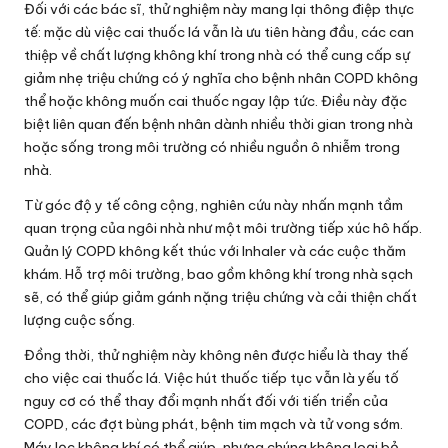
Đối với các bác sĩ, thử nghiệm này mang lại thông điệp thực
tế: mặc dù việc cai thuốc lá vẫn là ưu tiên hàng đầu, các can
thiệp về chất lượng không khí trong nhà có thể cung cấp sự
giảm nhẹ triệu chứng có ý nghĩa cho bệnh nhân COPD không
thể hoặc không muốn cai thuốc ngay lập tức. Điều này đặc
biệt liên quan đến bệnh nhân dành nhiều thời gian trong nhà
hoặc sống trong môi trường có nhiều nguồn ô nhiễm trong
nhà.
Từ góc độ y tế công cộng, nghiên cứu này nhấn mạnh tầm
quan trọng của ngôi nhà như một môi trường tiếp xúc hô hấp.
Quản lý COPD không kết thúc với Inhaler và các cuộc thăm
khám. Hỗ trợ môi trường, bao gồm không khí trong nhà sạch
sẽ, có thể giúp giảm gánh nặng triệu chứng và cải thiện chất
lượng cuộc sống.
Đồng thời, thử nghiệm này không nên được hiểu là thay thế
cho việc cai thuốc lá. Việc hút thuốc tiếp tục vẫn là yếu tố
nguy cơ có thể thay đổi mạnh nhất đối với tiến triển của
COPD, các đợt bùng phát, bệnh tim mạch và tử vong sớm.
Máy lọc không khí có thể giúp, nhưng chúng không loại bỏ