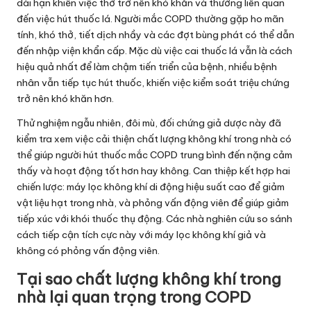
dài hạn khiến việc thở trở nên khó khăn và thường liên quan
đến việc hút thuốc lá. Người mắc COPD thường gặp ho mãn
tính, khó thở, tiết dịch nhầy và các đợt bùng phát có thể dẫn
đến nhập viện khẩn cấp. Mặc dù việc cai thuốc lá vẫn là cách
hiệu quả nhất để làm chậm tiến triển của bệnh, nhiều bệnh
nhân vẫn tiếp tục hút thuốc, khiến việc kiểm soát triệu chứng
trở nên khó khăn hơn.
Thử nghiệm ngẫu nhiên, đôi mù, đối chứng giả dược này đã
kiểm tra xem việc cải thiện chất lượng không khí trong nhà có
thể giúp người hút thuốc mắc COPD trung bình đến nặng cảm
thấy và hoạt động tốt hơn hay không. Can thiệp kết hợp hai
chiến lược: máy lọc không khí di động hiệu suất cao để giảm
vật liệu hạt trong nhà, và phỏng vấn động viên để giúp giảm
tiếp xúc với khói thuốc thụ động. Các nhà nghiên cứu so sánh
cách tiếp cận tích cực này với máy lọc không khí giả và
không có phỏng vấn động viên.
Tại sao chất lượng không khí trong
nhà lại quan trọng trong COPD