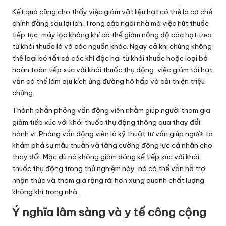
Kết quả cũng cho thấy việc giảm vật liệu hạt có thể là cơ chế
chính đằng sau lợi ích. Trong các ngôi nhà mà việc hút thuốc
tiếp tục, máy lọc không khí có thể giảm nồng độ các hạt treo
từ khói thuốc lá và các nguồn khác. Ngay cả khi chúng không
thể loại bỏ tất cả các khí độc hại từ khói thuốc hoặc loại bỏ
hoàn toàn tiếp xúc với khói thuốc thụ động, việc giảm tải hạt
vẫn có thể làm dịu kích ứng đường hô hấp và cải thiện triệu
chứng.
Thành phần phỏng vấn động viên nhằm giúp người tham gia
giảm tiếp xúc với khói thuốc thụ động thông qua thay đổi
hành vi. Phỏng vấn động viên là kỹ thuật tư vấn giúp người ta
khám phá sự mâu thuẫn và tăng cường động lực cá nhân cho
thay đổi. Mặc dù nó không giảm đáng kể tiếp xúc với khói
thuốc thụ động trong thử nghiệm này, nó có thể vẫn hỗ trợ
nhận thức và tham gia rộng rãi hơn xung quanh chất lượng
không khí trong nhà.
Ý nghĩa lâm sàng và y tế công cộng