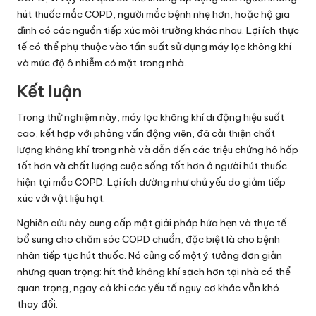
hút thuốc mắc COPD, người mắc bệnh nhẹ hơn, hoặc hộ gia
đình có các nguồn tiếp xúc môi trường khác nhau. Lợi ích thực
tế có thể phụ thuộc vào tần suất sử dụng máy lọc không khí
và mức độ ô nhiễm có mặt trong nhà.
Kết luận
Trong thử nghiệm này, máy lọc không khí di động hiệu suất
cao, kết hợp với phỏng vấn động viên, đã cải thiện chất
lượng không khí trong nhà và dẫn đến các triệu chứng hô hấp
tốt hơn và chất lượng cuộc sống tốt hơn ở người hút thuốc
hiện tại mắc COPD. Lợi ích dường như chủ yếu do giảm tiếp
xúc với vật liệu hạt.
Nghiên cứu này cung cấp một giải pháp hứa hẹn và thực tế
bổ sung cho chăm sóc COPD chuẩn, đặc biệt là cho bệnh
nhân tiếp tục hút thuốc. Nó củng cố một ý tưởng đơn giản
nhưng quan trọng: hít thở không khí sạch hơn tại nhà có thể
quan trọng, ngay cả khi các yếu tố nguy cơ khác vẫn khó
thay đổi.