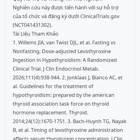
Nghiên cứu này được tiến hành với sự hỗ trợ
của tổ chức và đăng ký dưới ClinicalTrials.gov
(NCT041431302).
Tài Liệu Tham Khảo
1. Willems JIA, van Twist DJL, et al. Fasting vs
Nonfasting, Dose-adjusted Levothyroxine
Ingestion in Hypothyroidism: A Randomized
Clinical Trial. J Clin Endocrinol Metab.
2026;111(4):938-944. 2. Jonklaas J, Bianco AC, et
al. Guidelines for the treatment of
hypothyroidism: prepared by the american
thyroid association task force on thyroid
hormone replacement. Thyroid.
2014;24(12):1670-1751. 3. Bach-Huynh TG, Nayak
B, et al. Timing of levothyroxine administration
affects serum thyrotropin concentration. J Clin