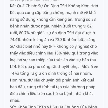
Kết Quả Chính: Sự Ổn Định TSH Không Kém Hơn
Kết quả cung cấp bằng chứng mạnh mẽ về khả
năng sử dụng không cần kiêng ăn. Trong số 88
bệnh nhân được ngẫu nhiên (tuổi trung vị 62
tuổi, 80.7% nữ giới), sự ổn định TSH đạt được ở
74.4% nhóm kiêng ăn và 73.3% nhóm bữa sáng.
Sự khác biệt nhỏ này (P = không có ý nghĩa) cho
thấy việc điều chỉnh liều 15% hiệu quả trong việc
loại bỏ sự can thiệp của thức ăn vào sự hấp thu
LT4. Kết quả phụ cũng rất thuyết phục. Mức free
T4 và tổng T3 giữ ổn định trong cả hai nhóm.
Hơn nữa, dữ liệu chuyển đổi phản ánh kết quả
ban đầu, củng cố tính tái tạo của phương pháp
điều chỉnh liều trên các hồ sơ bệnh nhân khác
nhau.
Sức Khỏe Tinh Thần Và Sự Ưa Chuộng Của Bệnh