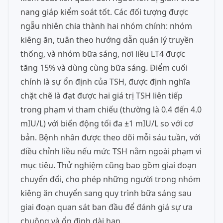
nang giáp kiểm soát tốt. Các đối tượng được
ngẫu nhiên chia thành hai nhóm chính: nhóm
kiêng ăn, tuân theo hướng dẫn quản lý truyền
thống, và nhóm bữa sáng, nơi liều LT4 được
tăng 15% và dùng cùng bữa sáng. Điểm cuối
chính là sự ổn định của TSH, được định nghĩa
chặt chẽ là đạt được hai giá trị TSH liên tiếp
trong phạm vi tham chiếu (thường là 0.4 đến 4.0
mIU/L) với biến động tối đa ±1 mIU/L so với cơ
bản. Bệnh nhân được theo dõi mỗi sáu tuần, với
điều chỉnh liều nếu mức TSH nằm ngoài phạm vi
mục tiêu. Thử nghiệm cũng bao gồm giai đoạn
chuyển đổi, cho phép những người trong nhóm
kiêng ăn chuyển sang quy trình bữa sáng sau
giai đoạn quan sát ban đầu để đánh giá sự ưa
chuộng và ổn định dài hạn.