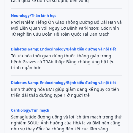
cách giữa kê đơn và sử dụng bền vững
Neurology/Thần kinh học
Phơi Nhiễm Tiếng Ồn Giao Thông Đường Bộ Dài Hạn và
Mối Liên Quan Với Nguy Cơ Bệnh Parkinson: Góc Nhìn
Từ Nghiên Cứu Đoàn Hệ Toàn Quốc Tại Đan Mạch
Diabetes &amp; Endocrinology/Bệnh tiểu đường và nội tiết
Tối ưu hóa thời gian dùng thuốc kháng giáp trong
bệnh Graves có TRAb thấp: Bằng chứng ủng hộ liệu
trình ngắn hơn
Diabetes &amp; Endocrinology/Bệnh tiểu đường và nội tiết
Bình thường hóa BMI giúp giảm đáng kể nguy cơ tiến
triển đái tháo đường type 1 ở người trẻ
Cardiology/Tim mạch
Semaglutide đường uống và lợi ích tim mạch trong thử
nghiệm SOUL: Ảnh hưởng của HbA1c và BMI nền cũng
như sự thay đổi của chúng đến kết cục lâm sàng