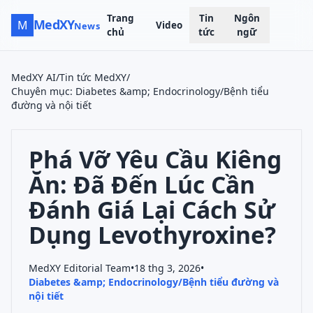
Trang
Tin
Ngôn
MedXY
M
Video
News
chủ
tức
ngữ
MedXY AI
/
Tin tức MedXY
/
Chuyên mục
:
Diabetes &amp; Endocrinology/Bệnh tiểu
đường và nội tiết
Phá Vỡ Yêu Cầu Kiêng
Ăn: Đã Đến Lúc Cần
Đánh Giá Lại Cách Sử
Dụng Levothyroxine?
MedXY Editorial Team
•
18 thg 3, 2026
•
Diabetes &amp; Endocrinology/Bệnh tiểu đường và
nội tiết