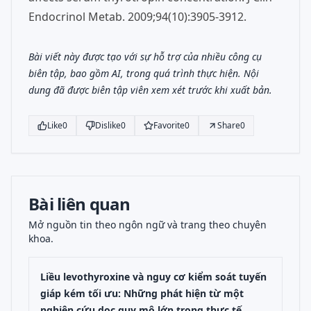
Endocrinol Metab. 2009;94(10):3905-3912.
Bài viết này được tạo với sự hỗ trợ của nhiều công cụ
biên tập, bao gồm AI, trong quá trình thực hiện. Nội
dung đã được biên tập viên xem xét trước khi xuất bản.
Like
0
Dislike
0
Favorite
0
Share
0
Bài liên quan
Mở nguồn tin theo ngôn ngữ và trang theo chuyên
khoa.
Liều levothyroxine và nguy cơ kiểm soát tuyến
giáp kém tối ưu: Những phát hiện từ một
nghiên cứu dọc quy mô lớn trong thực tế