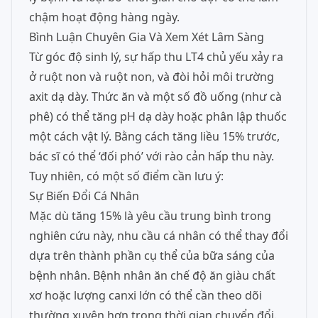
chậm hoạt động hàng ngày.
Bình Luận Chuyên Gia Và Xem Xét Lâm Sàng
Từ góc độ sinh lý, sự hấp thu LT4 chủ yếu xảy ra
ở ruột non và ruột non, và đòi hỏi môi trường
axit dạ dày. Thức ăn và một số đồ uống (như cà
phê) có thể tăng pH dạ dày hoặc phân lập thuốc
một cách vật lý. Bằng cách tăng liều 15% trước,
bác sĩ có thể ‘đối phó’ với rào cản hấp thu này.
Tuy nhiên, có một số điểm cần lưu ý:
Sự Biến Đổi Cá Nhân
Mặc dù tăng 15% là yêu cầu trung bình trong
nghiên cứu này, nhu cầu cá nhân có thể thay đổi
dựa trên thành phần cụ thể của bữa sáng của
bệnh nhân. Bệnh nhân ăn chế độ ăn giàu chất
xơ hoặc lượng canxi lớn có thể cần theo dõi
thường xuyên hơn trong thời gian chuyển đổi.