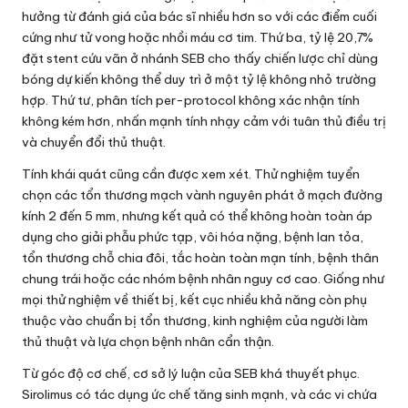
hưởng từ đánh giá của bác sĩ nhiều hơn so với các điểm cuối
cứng như tử vong hoặc nhồi máu cơ tim. Thứ ba, tỷ lệ 20,7%
đặt stent cứu vãn ở nhánh SEB cho thấy chiến lược chỉ dùng
bóng dự kiến không thể duy trì ở một tỷ lệ không nhỏ trường
hợp. Thứ tư, phân tích per-protocol không xác nhận tính
không kém hơn, nhấn mạnh tính nhạy cảm với tuân thủ điều trị
và chuyển đổi thủ thuật.
Tính khái quát cũng cần được xem xét. Thử nghiệm tuyển
chọn các tổn thương mạch vành nguyên phát ở mạch đường
kính 2 đến 5 mm, nhưng kết quả có thể không hoàn toàn áp
dụng cho giải phẫu phức tạp, vôi hóa nặng, bệnh lan tỏa,
tổn thương chỗ chia đôi, tắc hoàn toàn mạn tính, bệnh thân
chung trái hoặc các nhóm bệnh nhân nguy cơ cao. Giống như
mọi thử nghiệm về thiết bị, kết cục nhiều khả năng còn phụ
thuộc vào chuẩn bị tổn thương, kinh nghiệm của người làm
thủ thuật và lựa chọn bệnh nhân cẩn thận.
Từ góc độ cơ chế, cơ sở lý luận của SEB khá thuyết phục.
Sirolimus có tác dụng ức chế tăng sinh mạnh, và các vi chứa