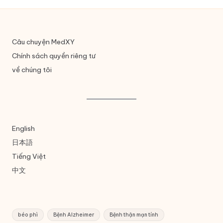
Câu chuyện MedXY
Chính sách quyền riêng tư
về chúng tôi
English
日本語
Tiếng Việt
中文
béo phì
Bệnh Alzheimer
Bệnh thận mạn tính