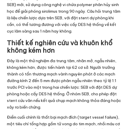
SEB) mới, sử dụng công nghệ vi chứa polymer phân hủy sinh
học để giải phóng sirolimus trong 90 ngày. Câu hỏi trung tâm
là liệu chiến lược dựa trên SEB, với đặt stent dự phòng khi
cần, có thể tương đương với việc cấy DES hệ thống về kết
cục lâm sàng sau 1 năm hay không.
Thiết kế nghiên cứu và khuôn khổ
không kém hơn
Đây là một thử nghiệm đa trung tâm, nhãn mở, ngẫu nhiên,
không kém hơn, được tiến hành tại 62 cơ sở. Người trưởng
thành có tổn thương mạch vành nguyên phát ở các mạch
đường kính 2 đến 5 mm được phân ngẫu nhiên theo tỷ lệ 1:1
trước PCI vào một trong hai chiến lược: SEB với đặt DES dự
phòng hoặc cấy DES hệ thống. Ở nhóm SEB, cho phép đặt
stent cứu vãn nếu kết quả chụp mạch không thỏa đáng hoặc
xảy ra biến chứng.
Điểm cuối chính là thất bại mạch đích (target vessel failure),
một tiêu chí tổng hợp gồm tử vong do tim mạch, nhồi máu cơ