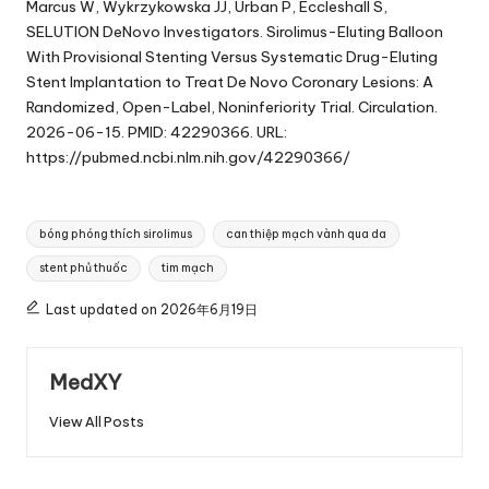
Marcus W, Wykrzykowska JJ, Urban P, Eccleshall S,
SELUTION DeNovo Investigators. Sirolimus-Eluting Balloon
With Provisional Stenting Versus Systematic Drug-Eluting
Stent Implantation to Treat De Novo Coronary Lesions: A
Randomized, Open-Label, Noninferiority Trial. Circulation.
2026-06-15. PMID: 42290366. URL:
https://pubmed.ncbi.nlm.nih.gov/42290366/
Tags:
bóng phóng thích sirolimus
can thiệp mạch vành qua da
stent phủ thuốc
tim mạch
Last updated on 2026年6月19日
MedXY
View All Posts