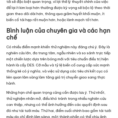
tới sẽ đặc biệt quan trọng, vì lợi thế lý thuyết chính của việc
để lại ít kim loại hơn thường được kỳ vọng sẽ bộc lộ theo thời
gian theo dõi dài hơn, thông qua giảm huyết khối muộn, ít
biến cố tái hẹp rất muộn hơn, hoặc lành mạch tốt hơn.
Bình luận của chuyên gia và các hạn
chế
Có nhiều điểm mạnh khiến thử nghiệm này đáng chú ý. Đây là
nghiên cứu lớn, đa trung tâm, ngẫu nhiên và so sánh trực tiếp
một chiến lược dựa trên bóng mới với tiêu chuẩn điều trị hiện
hành là cấy DES. Cỡ mẫu và tỷ lệ biến cố cung cấp sức mạnh
thống kê có ý nghĩa, và việc sử dụng các tiêu chí kết cục có
liên quan lâm sàng làm tăng giá trị chuyển giao sang thực
hành.
Những hạn chế quan trọng cũng cần được lưu ý. Thứ nhất,
thử nghiệm nhãn mở, điều khó tránh trong nhiều nghiên cứu
can thiệp, nhưng có thể ảnh hưởng đến các quyết định sau
đó như tái tưới máu. Thứ hai, điểm cuối chính bao gồm tái tưới
máu do chỉ định lâm sàng, một thành phần có thể chịu ảnh