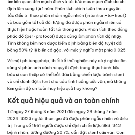
tim liên quan đến mạch đích và tái tưới máu mạch đích do chỉ
định lâm sàng tại 1 năm. Phân tích chính tuân theo nguyên
tắc điều trị theo phân nhóm ngẫu nhiên (intention-to-treat)
và bao gồm tất cả đối tượng đã được phân ngẫu nhiên có
thực hiện hoặc hoàn tất tái thông mạch. Phân tích theo đúng
phác đồ (per-protocol) được dùng làm phân tích độ nhạy.
Tính không kém hơn được kiểm định bằng biên độ tuyệt đối
bằng 50% tỷ lệ biến cố gộp, với mức ý nghĩa một phía 0,025.
Về mặt phương pháp, thiết kế thử nghiệm này có ý nghĩa lâm
sàng vì phản ánh cách ra quyết định trong thực hành: liệu
bác sĩ can thiệp có thể bắt đầu bằng chiến lược tránh stent
và chỉ dành đặt stent cho các tình huống cứu vãn, mà không
làm giảm độ an toàn hay hiệu quả hay không?
Kết quả hiệu quả và an toàn chính
Từ ngày 27 tháng 8 năm 2021 đến ngày 29 tháng 7 năm
2024, 3323 người tham gia đã được phân ngẫu nhiên và điều
trị. Trong số 1661 người được chỉ định chiến lược SEB, 343
bệnh nhân, tương đương 20,7%, cần đặt stent cứu vãn. Con