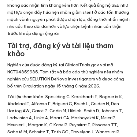
không xác nhận tính không kém hơn. Kết quả ủng hộ SEB như
một lựa chọn đầy hứa hẹn nhằm giảm stent ở các tổn thương
mạch vành nguyên phát được chọn lọc, đồng thời nhấn mạnh
nhu cầu theo dõi dài hơn và lựa chọn bệnh nhân cẩn thận
trước khi áp dụng rộng rãi.
Tài trợ, đăng ký và tài liệu tham
khảo
Nghiên cứu được đăng ký tại ClinicalTrials.gov với mã
NCT04859985. Tóm tắt và báo cáo thử nghiệm nêu nhóm
nghiên cứu SELUTION DeNovo Investigators và được công
bố trên Circulation ngày 15 tháng 6 năm 2026.
Tài liệu tham khảo: Spaulding C, Krackhardt F, Bogaerts K,
Abdelaal E, Alfonso F, Briguori C, Bruch L, Cruden N, Den
Hartog AW, Garot P, Godin M, Hildick-Smith D, Johnson T,
Ladwiniec A, Linke A, Maart CA, Mashayekhi K, Meier P,
Meunier L, Morgan K, O’Kane P, Puymirat E, Rissanen TT,
Sabaté M, Schmitz T, Toth GG, Trevelyan J, Wanczura P,