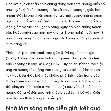
Các kết cục an toàn nhìn chung đáng yên tâm. Những biến cố
như huyết khối tổn thương thấp và có vẻ tương tự giữa hai
nhóm. Đây là phát hiện quan trọng vì một trong những quan
ngại chính đối với chiến lược tránh stent là liệu nó có đổi lấy
việc giảm vật liệu cấy ghép bằng nguy cơ biến chứng mạch
cấp hoặc muộn cao hơn hay không. Trong nghiên cứu này, ít
nhất trong vòng 1 năm, quan ngại đó không được ghi nhận ở
mức đáng kể.
Phân tích per-protocol, bao gồm 3194 người tham gia
(96%), không xác nhận tính không kém hơn vì giới hạn trên
của khoảng tin cậy 95% đạt 2,63. Tuy nhiên, kích thước hiệu
ứng và hướng tác động vẫn tương tự với kết quả intention-
to-treat. Sự khác biệt này không phải hiếm gặp trong các
thử nghiệm không kém hơn, trong đó các sai lệch theo phác
đồ, chuyển nhóm điều trị và thủ thuật cứu vãn có thể ảnh
hưởng đáng kể đến ước tính khác biệt điều trị. Dù vậy, điều
này đòi hỏi thận trọng khi diễn giải.
Nhà lâm sàng nên diễn giải kết quả