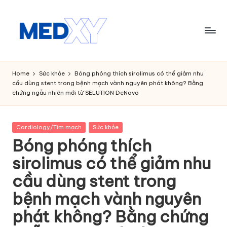
Skip
to
content
M
e
Home
Sức khỏe
Bóng phóng thích sirolimus có thể giảm nhu
cầu dùng stent trong bệnh mạch vành nguyên phát không? Bằng
d
chứng ngẫu nhiên mới từ SELUTION DeNovo
x
y
Posted
Cardiology/Tim mạch
Sức khỏe
in
A
Bóng phóng thích
I
sirolimus có thể giảm nhu
cầu dùng stent trong
bệnh mạch vành nguyên
phát không? Bằng chứng