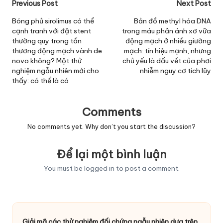
Post
Previous Post
Next Post
navigation
Bóng phủ sirolimus có thể
Bản đồ methyl hóa DNA
cạnh tranh với đặt stent
trong máu phản ánh xơ vữa
thường quy trong tổn
động mạch ở nhiều giường
thương động mạch vành de
mạch: tín hiệu mạnh, nhưng
novo không? Một thử
chủ yếu là dấu vết của phơi
nghiệm ngẫu nhiên mới cho
nhiễm nguy cơ tích lũy
thấy: có thể là có
Comments
No comments yet. Why don’t you start the discussion?
Để lại một bình luận
You must be
logged in
to post a comment.
Giải mã các thử nghiệm đối chứng ngẫu nhiên dựa trên