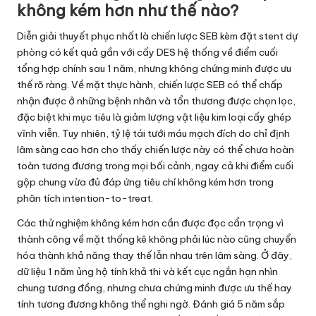
không kém hơn như thế nào?
Diễn giải thuyết phục nhất là chiến lược SEB kèm đặt stent dự
phòng có kết quả gần với cấy DES hệ thống về điểm cuối
tổng hợp chính sau 1 năm, nhưng không chứng minh được ưu
thế rõ ràng. Về mặt thực hành, chiến lược SEB có thể chấp
nhận được ở những bệnh nhân và tổn thương được chọn lọc,
đặc biệt khi mục tiêu là giảm lượng vật liệu kim loại cấy ghép
vĩnh viễn. Tuy nhiên, tỷ lệ tái tưới máu mạch đích do chỉ định
lâm sàng cao hơn cho thấy chiến lược này có thể chưa hoàn
toàn tương đương trong mọi bối cảnh, ngay cả khi điểm cuối
gộp chung vừa đủ đáp ứng tiêu chí không kém hơn trong
phân tích intention-to-treat.
Các thử nghiệm không kém hơn cần được đọc cẩn trọng vì
thành công về mặt thống kê không phải lúc nào cũng chuyển
hóa thành khả năng thay thế lẫn nhau trên lâm sàng. Ở đây,
dữ liệu 1 năm ủng hộ tính khả thi và kết cục ngắn hạn nhìn
chung tương đồng, nhưng chưa chứng minh được ưu thế hay
tính tương đương không thể nghi ngờ. Đánh giá 5 năm sắp