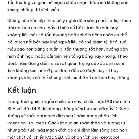
tổn thương và giãn nở mạch chấp nhận được mà không cần
khung chống đỡ vĩnh viễn.
Những câu hỏi tiếp theo có ý nghĩa lâm sàng nhất là: liệu theo
dõi dài hơn có cho thấy ít biến cố bất lợi muộn hơn hay
không; liệu một số tổn thương hoặc nhóm bệnh nhân cụ thể
có lợi ích nổi bật hay không; và liệu có thể giảm tỷ lệ tái tưới
máu cao hơn bằng chuẩn bị tổn thương tốt hơn, hướng dẫn
hình ảnh học, hoặc cải tiến nền tảng bóng hay không. Theo
dõi 5 năm đang diễn ra sẽ rất quan trọng để xác định xem
tính không kém hơn ở giai đoạn đầu có được duy trì hay
không và liệu có thể chứng minh ưu thế về dài hạn hay không.
Kết luận
Trong thử nghiệm ngẫu nhiên lớn này, chiến lược PCI dựa trên
SEB với đặt DES dự phòng không kém hơn so với cấy DES hệ
thống về thất bại mạch đích sau 1 năm trong phân tích
intention-to-treat. Các kết cục an toàn thấp và tương tự,
nhưng tái tưới máu mạch đích do chỉ định lâm sàng cao hơn
một chút với chiến lược SEB, và phân tích per-protocol