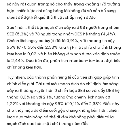
số này rất quan trọng: nó cho thấy trong khoảng 1/5 trường
hợp, chiến lược chỉ dùng bóng là không đủ và cần bổ sung
stent để đạt kết quả thủ thuật chấp nhận được.
Sau 1 năm, thất bại mạch đích xảy ra ở 88 người trong nhóm
SEB (5,3%) và 73 người trong nhóm DES hệ thống (4,4%).
Chênh lệch nguy cơ tuyệt đối là 0,91%, với khoảng tin cậy
95% từ -0,55% đến 2,38%. Giá trị P một phía cho tính không
kém hơn là 0,02, và biên không kém hơn được xác định trước
là 2,44%. Dựa trên đó, phân tích intention-to-treat đạt tiêu
chí không kém hơn.
Tuy nhiên, các thành phần riêng lẻ của tiêu chí gộp giúp tinh
chỉnh diễn giải. Tái tưới máu mạch đích do chỉ định lâm sàng
xảy ra thường xuyên hơn ở chiến lược SEB so với cấy DES hệ
thống: 3,3% so với 2,1%, tương ứng chênh lệch nguy cơ
1,22% với khoảng tin cậy 95% từ 0,11% đến 2,33%. Điều này
cho thấy mặc dù điểm cuối gộp chung không kém hơn, chiến
lược dựa trên bóng có thể đi kèm khả năng phải điều trị lại
mạch đích cao hơn một chút trong năm đầu.