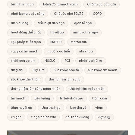
bệnh tim mạch
bệnh động mạch vành
Chăm sóc cấp cứu
chất lượng cuộc sống
Chất ức chế SGLT2
COPD
dinh dưỡng
dấu hiệu sinh học
dịch tễ học
hoạt động thể chất
huyết áp
immunotherapy
liệu pháp miễn dịch
MASLD
metformin
nguy cơ tim mạch
người cao tuổi
nhi khoa
nhồi máu cơ tim
NSCLC
PCI
phân loại rủi ro
rung nhĩ
Suy Tim
Sức khỏe phụ nữ
sức khỏe tim mạch
sức khỏe tâm thần
thử nghiệm lâm sàng
thử nghiệm lâm sàng ngẫu nhiên
thử nghiệm ngẫu nhiên
tim mạch
tiên lượng
Trí tuệ nhân tạo
trầm cảm
tăng huyết áp
Ung thư học
Ung thư vú
viêm
xơ gan
Y học chính xác
đái tháo đường
đột quỵ