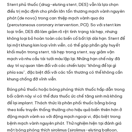
Stent phủ thuốc (drug-eluting stent, DES) vẫn là lựa chọn
điều trị mặc định cho phần lớn tổn thương mạch vành nguyên
phát (de novo) trong can thiệp mạch vành qua da
(percutaneous coronary intervention, PCI). So với stent kim
loại trần, DES đã làm giảm rõ rệt tình trạng tái hẹp, nhưng
không loại bỏ hoàn toàn các biến cố bất lợi dài hạn. Stent để
lại một khung kim loại vĩnh viễn, có thể góp phần gây huyết
khối muộn trong stent, tái hẹp trong stent, suy giảm vận
mạch và nhu cầu tái tưới máu lặp lại. Những hạn chế này đã
duy trì sự quan tâm đối với các chiến lược “không để lại gì
phía sau”, đặc biệt đối với các tổn thương có thể không cần
khung chống đỡ vĩnh viễn.
Bóng phủ thuốc hoặc bóng phóng thích thuốc hấp dẫn trong
bối cảnh này vì có thể đưa thuốc ức chế tăng sinh mà không
để lại implant. Thách thức là phân phối thuốc bằng bóng
theo kiểu truyền thống thường cho hiệu quả biến thiên hơn ở
động mạch vành so với động mạch ngoại vi, đặc biệt trong
bệnh mạch vành nguyên phát. Thử nghiệm hiện tại đánh giá
một bóng phóng thích sirolimus (sirolimus-eluting balloon,