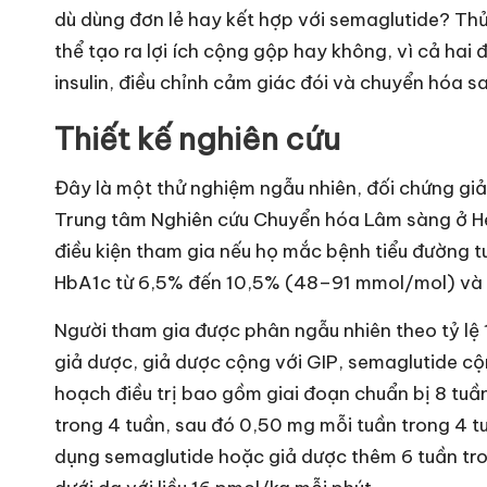
dù dùng đơn lẻ hay kết hợp với semaglutide? Th
thể tạo ra lợi ích cộng gộp hay không, vì cả hai 
insulin, điều chỉnh cảm giác đói và chuyển hóa s
Thiết kế nghiên cứu
Đây là một thử nghiệm ngẫu nhiên, đối chứng giả
Trung tâm Nghiên cứu Chuyển hóa Lâm sàng ở Hel
điều kiện tham gia nếu họ mắc bệnh tiểu đường tu
HbA1c từ 6,5% đến 10,5% (48–91 mmol/mol) và ch
Người tham gia được phân ngẫu nhiên theo tỷ lệ 
giả dược, giả dược cộng với GIP, semaglutide cộ
hoạch điều trị bao gồm giai đoạn chuẩn bị 8 tuầ
trong 4 tuần, sau đó 0,50 mg mỗi tuần trong 4 tu
dụng semaglutide hoặc giả dược thêm 6 tuần tron