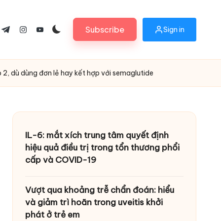
Subscribe
Sign in
ok.com
tter.com
t.me
instagram.com
youtube.com
 2, dù dùng đơn lẻ hay kết hợp với semaglutide
IL-6: mắt xích trung tâm quyết định
hiệu quả điều trị trong tổn thương phổi
cấp và COVID-19
Vượt qua khoảng trễ chẩn đoán: hiểu
và giảm trì hoãn trong uveitis khởi
phát ở trẻ em