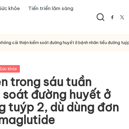
Sức khỏe
Tiến triển lâm sàng
facebo
twi
n không cải thiện kiểm soát đường huyết ở bệnh nhân tiểu đường tuýp
Sức khỏe
ên trong sáu tuần
m soát đường huyết ở
g tuýp 2, dù dùng đơn
emaglutide