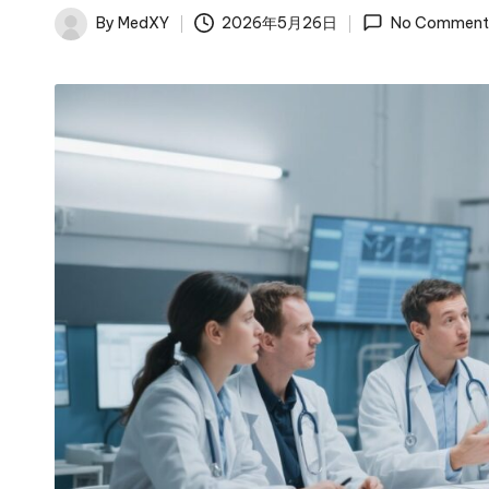
By
MedXY
2026年5月26日
No Comment
Posted
by