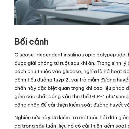
Bối cảnh
Glucose-dependent insulinotropic polypeptide, h
được giải phóng từ ruột sau khi ăn. Trong sinh lý 
cách phụ thuộc vào glucose, nghĩa là nó hoạt đ
bệnh tiểu đường tuýp 2, vai trò giảm đường huyế
chắn này đặc biệt quan trọng khi các liệu pháp 
gồm các chất đồng vận thụ thể GLP-1 như semagl
công nhận để cải thiện kiểm soát đường huyết v
Nghiên cứu này đã kiểm tra một câu hỏi đơn giản
da trong sáu tuần, liệu nó có cải thiện kiểm soá