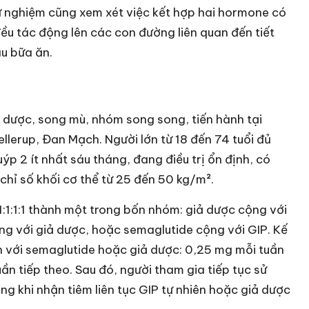
ử nghiệm cũng xem xét việc kết hợp hai hormone có
đều tác động lên các con đường liên quan đến tiết
au bữa ăn.
 dược, song mù, nhóm song song, tiến hành tại
lerup, Đan Mạch. Người lớn từ 18 đến 74 tuổi đủ
ýp 2 ít nhất sáu tháng, đang điều trị ổn định, có
ỉ số khối cơ thể từ 25 đến 50 kg/m².
1:1:1:1 thành một trong bốn nhóm: giả dược cộng với
ng với giả dược, hoặc semaglutide cộng với GIP. Kế
n với semaglutide hoặc giả dược: 0,25 mg mỗi tuần
ần tiếp theo. Sau đó, người tham gia tiếp tục sử
g khi nhận tiêm liên tục GIP tự nhiên hoặc giả dược