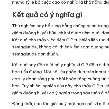
nhưng tỷ lệ bỏ cuộc cao có nghĩa là khả năng du
Kết quả có ý nghĩa gì
Thử nghiệm này bổ sung bằng chứng quan trọng v
giảm đường huyết hữu ích khi được tiêm dưới dạ
Kết quả cho thấy việc tiêm GIP tự nhiên liên tục 
semaglutide, không cải thiện kiểm soát đường h
semaglutide đơn thuần.
Kết quả này đặc biệt có ý nghĩa vì GIP đã trở t
học tiểu đường. Một số liệu pháp dựa trên incret
có suy đoán rằng phục hồi hoặc tăng cường tín h
hơn. Tuy nhiên, nghiên cứu này cho thấy GIP tự 
giảm đường huyết có ý nghĩa trong sáu tuần ở d
Đồng thời, các tác giả lưu ý một hạn chế: vì mộ