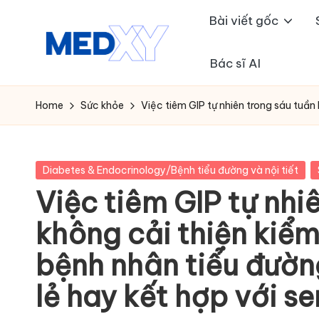
Bài viết gốc
Skip
to
Bác sĩ AI
M
content
e
Home
Sức khỏe
Việc tiêm GIP tự nhiên trong sáu tuầ
d
x
Posted
Diabetes & Endocrinology/Bệnh tiểu đường và nội tiết
in
Việc tiêm GIP tự nhi
y
không cải thiện kiể
A
bệnh nhân tiểu đườn
I
lẻ hay kết hợp với s