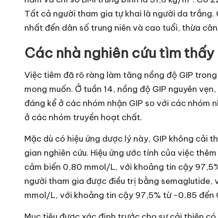
Tất cả người tham gia tự khai là người da trắng.
nhất đến dân số trung niên và cao tuổi, thừa câ
Các nhà nghiên cứu tìm thấy 
Việc tiêm đã rõ ràng làm tăng nồng độ GIP tron
mong muốn. Ở tuần 14, nồng độ GIP nguyên vẹn, c
đáng kể ở các nhóm nhận GIP so với các nhóm n
ở các nhóm truyền hoạt chất.
Mặc dù có hiệu ứng dược lý này, GIP không cải t
gian nghiên cứu. Hiệu ứng ước tính của việc thêm
cảm biến 0,80 mmol/L, với khoảng tin cậy 97,5% 
người tham gia được điều trị bằng semaglutide, 
mmol/L, với khoảng tin cậy 97,5% từ -0,85 đến 0
Mục tiêu được xác định trước cho sự cải thiện c