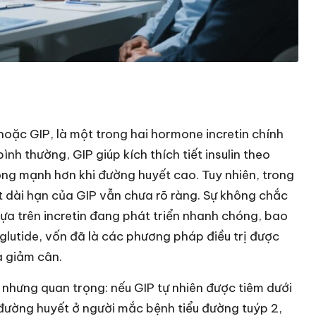
oặc GIP, là một trong hai hormone incretin chính
bình thường, GIP giúp kích thích tiết insulin theo
ộng mạnh hơn khi đường huyết cao. Tuy nhiên, trong
t dài hạn của GIP vẫn chưa rõ ràng. Sự không chắc
dựa trên incretin đang phát triển nhanh chóng, bao
utide, vốn đã là các phương pháp điều trị được
à giảm cân.
 nhưng quan trọng: nếu GIP tự nhiên được tiêm dưới
t đường huyết ở người mắc bệnh tiểu đường tuýp 2,