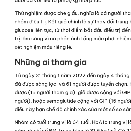
dưới da với liều 16 pmol/kg mỗi phút.
Thử nghiệm được che giấu, nghĩa là cả người th
nhóm điều trị. Kết quả chính là sự thay đổi trun
glucose liên tục, từ thời điểm bắt đầu điều trị đế
trị lâm sàng vì nó phản ánh tổng mức phơi nhiễ
xét nghiệm máu riêng lẻ.
Những ai tham gia
Từ ngày 31 tháng 1 năm 2022 đến ngày 4 tháng 
đã được sàng lọc, và 61 người được tuyển chọn.
dược (15 người tham gia), giả dược cộng với GIP
người), hoặc semaglutide cộng với GIP (15 ngườ
điều này hạn chế độ chính xác của một số so sá
Nhóm có tuổi trung vị là 64 tuổi, HbA1c trung vị 
năm và chỉ số BMI trung bình là 31,6 kg/m². Có 2