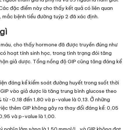
 Các đặc điểm này cho thấy kết quả có liên quan
n, mắc bệnh tiểu đường tuýp 2 đã xác định.
gì
g máu, cho thấy hormone đã được truyền đúng như
ó hoạt tính sinh học, trong tình trạng đói tăng
hận giả dược. Tổng nồng độ GIP cũng tăng đáng kể
hiện đáng kể kiểm soát đường huyết trong suốt thời
 GIP vào giả dược là tăng trung bình glucose theo
từ -0,18 đến 1,80 và p-value là 0,13. Ở những
việc thêm GIP không gây ra thay đổi đáng kể: 0,05
,95 và p-value là 1,00.
ó ý nghĩa lâm sàng là 1,50 mmol/L, và GIP không đạt