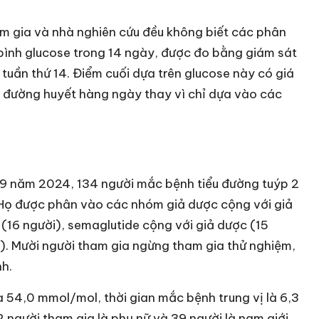
am gia và nhà nghiên cứu đều không biết các phân
g bình glucose trong 14 ngày, được đo bằng giám sát
n tuần thứ 14. Điểm cuối dựa trên glucose này có giá
m đường huyết hàng ngày thay vì chỉ dựa vào các
9 năm 2024, 134 người mắc bệnh tiểu đường tuýp 2
 Họ được phân vào các nhóm giả dược cộng với giả
 (16 người), semaglutide cộng với giả dược (15
i). Mười người tham gia ngừng tham gia thử nghiệm,
nh.
là 54,0 mmol/mol, thời gian mắc bệnh trung vị là 6,3
2 người tham gia là phụ nữ và 39 người là nam giới.