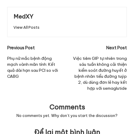
MedXY
View All Posts
Post
Previous Post
Next Post
navigation
Phụ nữ mắc bệnh động
Việc tiêm GIP tự nhiên trong
mạch vành mãn tính: Kết
sáu tuần không cải thiện
quả dài hạn sau PCI so với
kiểm soát đường huyết ở
CABG
bệnh nhân tiểu đường tuýp
2, dù dùng đơn lẻ hay kết
hợp với semaglutide
Comments
No comments yet. Why don’t you start the discussion?
Để lại một bình luận