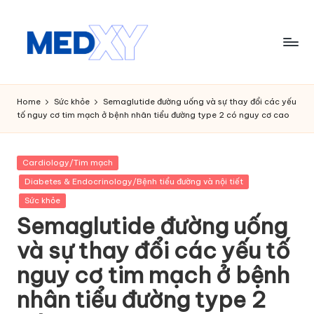
Skip
to
content
M
e
Home
Sức khỏe
Semaglutide đường uống và sự thay đổi các yếu
tố nguy cơ tim mạch ở bệnh nhân tiểu đường type 2 có nguy cơ cao
d
x
Posted
Cardiology/Tim mạch
y
in
Diabetes & Endocrinology/Bệnh tiểu đường và nội tiết
A
Sức khỏe
I
Semaglutide đường uống
và sự thay đổi các yếu tố
nguy cơ tim mạch ở bệnh
nhân tiểu đường type 2