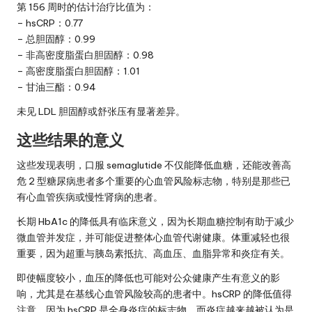
第 156 周时的估计治疗比值为：
– hsCRP：0.77
– 总胆固醇：0.99
– 非高密度脂蛋白胆固醇：0.98
– 高密度脂蛋白胆固醇：1.01
– 甘油三酯：0.94
未见 LDL 胆固醇或舒张压有显著差异。
这些结果的意义
这些发现表明，口服 semaglutide 不仅能降低血糖，还能改善高
危 2 型糖尿病患者多个重要的心血管风险标志物，特别是那些已
有心血管疾病或慢性肾病的患者。
长期 HbA1c 的降低具有临床意义，因为长期血糖控制有助于减少
微血管并发症，并可能促进整体心血管代谢健康。体重减轻也很
重要，因为超重与胰岛素抵抗、高血压、血脂异常和炎症有关。
即使幅度较小，血压的降低也可能对公众健康产生有意义的影
响，尤其是在基线心血管风险较高的患者中。hsCRP 的降低值得
注意，因为 hsCRP 是全身炎症的标志物，而炎症越来越被认为是