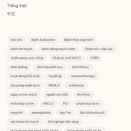
Tiếng Việt
中文
béo phì
Bệnh Alzheimer
Bệnh thận mạn tính
bệnh tim mạch
bệnh động mạch vành
Chăm sóc cấp cứu
chất lượng cuộc sống
Chất ức chế SGLT2
COPD
dinh dưỡng
dấu hiệu sinh học
dịch tễ học
hoạt động thể chất
huyết áp
immunotherapy
liệu pháp miễn dịch
MASLD
metformin
nguy cơ tim mạch
người cao tuổi
nhi khoa
nhồi máu cơ tim
NSCLC
PCI
phân loại rủi ro
rung nhĩ
semaglutide
Suy Tim
Sức khỏe phụ nữ
sức khỏe tim mạch
thử nghiệm lâm sàng
thử nghiệm lâm sàng ngẫu nhiên
thử nghiệm ngẫu nhiên