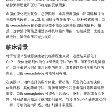
动脉粥样硬化和斑块不稳定的贡献因素。
血脂的变化更为复杂。总胆固醇、非高密度脂蛋白胆固醇和甘油
三酯有所改善，而 LDL 胆固醇没有显著变化。这种模式表明，口
服 semaglutide 的心血管获益不能仅仅用降胆固醇来解释。相
反，这种治疗可能是通过多种机制起作用的，包括减肥、改善血
糖控制、降低血压和减少炎症。
临床背景
对于管理 2 型糖尿病患者的临床医生来说，这些结果强化了
GLP-1 受体激动剂作为心血管代谢疗法的作用，而不仅仅是降糖
药。对于偏好片剂而非注射剂的患者，或者难以坚持注射治疗的
患者，口服 semaglutide 可能特别有用。
在实践中，治疗选择仍应个体化。肾功能、既定的心血管疾病、
体重目标、其他降糖疗法、胃肠道耐受性和患者偏好等因素都很
重要。口服 semaglutide 可能会引起恶心、呕吐、腹泻或食欲下
降，特别是在开始治疗或增加剂量时。与其他 GLP-1 受体激动剂
一样，仔细的咨询和逐步增加剂量非常重要。