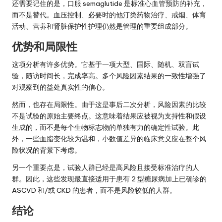
还需要记住的是，口服 semaglutide 是标准心血管预防的补充，
而不是替代。血压控制、必要时的他汀类药物治疗、戒烟、体育
活动、营养和肾脏保护性护理仍然是管理的重要组成部分。
优势和局限性
这项分析有许多优势。它基于一项大型、国际、随机、双盲试
验，随访时间长，完成率高。多个风险因素结果的一致性增强了
对观察到的益处真实性的信心。
然而，也存在局限性。由于这是事后二次分析，风险因素的比较
不是试验的原始主要终点。这意味着结果应被视为支持性和假设
生成的，而不是每个生物标志物的单独有力的确定性试验。此
外，一些血脂变化较为温和，小数值差异的临床意义应在整个风
险状况的背景下考虑。
另一个重要点是，试验人群已经是高风险且接受标准治疗的人
群。因此，这些发现最直接适用于患有 2 型糖尿病加上已确诊的
ASCVD 和/或 CKD 的患者，而不是风险较低的人群。
结论