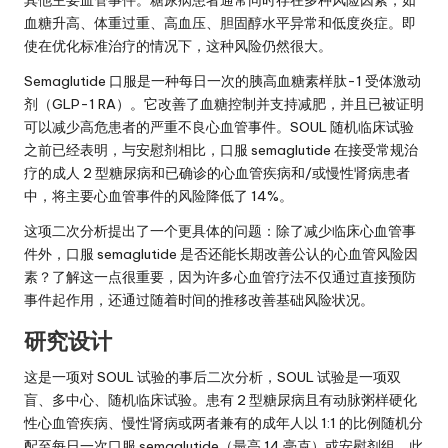
血糖升高、体重过重、高血压、胆固醇水平异常和低度炎症。即
使在优化标准治疗的情况下，这种风险仍然很大。
Semaglutide 口服是一种每日一次的胰高血糖素样肽-1 受体激动
剂（GLP-1 RA）。它改善了血糖控制并支持减肥，并且已被证明
可以减少高危患者的严重不良心血管事件。SOUL 随机临床试验
之前已经表明，与安慰剂相比，口服 semaglutide 在接受常规治
疗的成人 2 型糖尿病和已确诊的心血管疾病和/或慢性肾病患者
中，将主要心血管事件的风险降低了 14%。
这项二次分析提出了一个更具体的问题：除了减少临床心血管事
件外，口服 semaglutide 是否还能长期改善公认的心血管风险因
素？了解这一点很重要，因为许多心血管疗法不仅通过直接预防
事件起作用，还通过随着时间的推移改善基础风险状况。
研究设计
这是一项对 SOUL 试验的事后二次分析，SOUL 试验是一项双
盲、多中心、随机临床试验。患有 2 型糖尿病且有动脉粥样硬化
性心血管疾病、慢性肾病或两者兼有的成年人以 1:1 的比例随机分
配至每日一次口服 semaglutide（最高 14 毫克）或安慰剂组，此