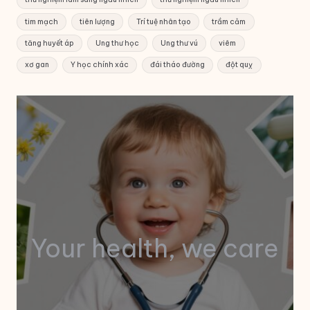
tim mạch
tiên lượng
Trí tuệ nhân tạo
trầm cảm
tăng huyết áp
Ung thư học
Ung thư vú
viêm
xơ gan
Y học chính xác
đái tháo đường
đột quỵ
Your health, we care