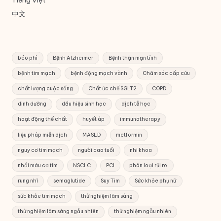
Tiếng Việt
中文
béo phì
Bệnh Alzheimer
Bệnh thận mạn tính
bệnh tim mạch
bệnh động mạch vành
Chăm sóc cấp cứu
chất lượng cuộc sống
Chất ức chế SGLT2
COPD
dinh dưỡng
dấu hiệu sinh học
dịch tễ học
hoạt động thể chất
huyết áp
immunotherapy
liệu pháp miễn dịch
MASLD
metformin
nguy cơ tim mạch
người cao tuổi
nhi khoa
nhồi máu cơ tim
NSCLC
PCI
phân loại rủi ro
rung nhĩ
semaglutide
Suy Tim
Sức khỏe phụ nữ
sức khỏe tim mạch
thử nghiệm lâm sàng
thử nghiệm lâm sàng ngẫu nhiên
thử nghiệm ngẫu nhiên