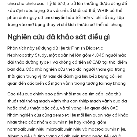
chia cho chiều cao. Tỷ lệ từ 0,5 trở lên thường được dùng để
xác định béo bụng. So với chỉ số khối cơ thể, WHtR có thể
phản ánh nguy cơ tim chuyển hóa tốt hơn vì chỉ số này tập
trung vào mỡ bụng thay vì chỉ kích thước cơ thể nói chung.
Nghiên cứu đã khảo sát điều gì
Phân tích này sử dụng dữ liệu từ Finnish Diabetic
Nephropathy Study, một đoàn hệ lớn gồm 4.349 người mắc
đái tháo đường type 1 và không có tiền sử CAD tại thời điểm
ban đầu. Các nhà nghiên cứu theo dõi người tham gia trong
thời gian trung vị 19 năm để đánh giá liệu béo bụng có liên
quan đến các biến cố mạch vành trong tương lai hay không.
Các tiêu cục chính bao gồm nhồi máu cơ tim cấp, các thủ
thuật tái thông mạch vành như can thiệp mạch vành qua da
hoặc phẫu thuật bắc cầu, và tử vong liên quan đến CAD.
Nhóm nghiên cứu cũng xem xét liệu mối liên quan này có khác
nhau theo các nhóm albumin niệu hay không, gồm
normoalbumin niệu, microalbumin niệu và macroalbumin niệu.
Albumin niệu là tình trạng có albumin trong nước tiểu và là