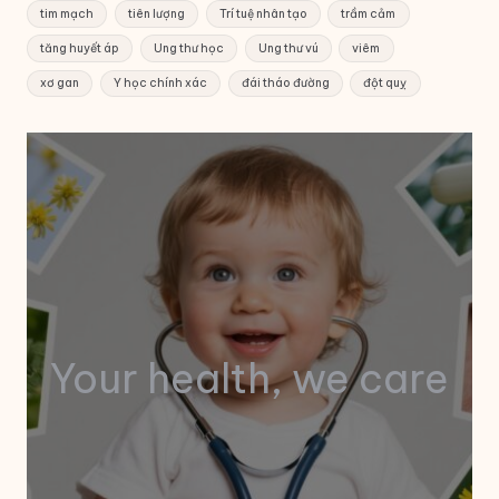
tim mạch
tiên lượng
Trí tuệ nhân tạo
trầm cảm
tăng huyết áp
Ung thư học
Ung thư vú
viêm
xơ gan
Y học chính xác
đái tháo đường
đột quỵ
Your health, we care