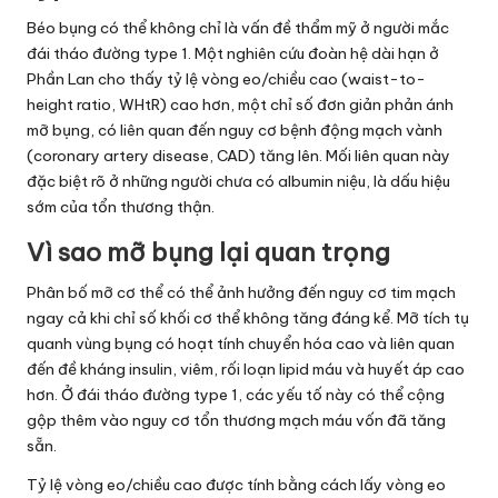
Béo bụng có thể không chỉ là vấn đề thẩm mỹ ở người mắc
đái tháo đường type 1. Một nghiên cứu đoàn hệ dài hạn ở
Phần Lan cho thấy tỷ lệ vòng eo/chiều cao (waist-to-
height ratio, WHtR) cao hơn, một chỉ số đơn giản phản ánh
mỡ bụng, có liên quan đến nguy cơ bệnh động mạch vành
(coronary artery disease, CAD) tăng lên. Mối liên quan này
đặc biệt rõ ở những người chưa có albumin niệu, là dấu hiệu
sớm của tổn thương thận.
Vì sao mỡ bụng lại quan trọng
Phân bố mỡ cơ thể có thể ảnh hưởng đến nguy cơ tim mạch
ngay cả khi chỉ số khối cơ thể không tăng đáng kể. Mỡ tích tụ
quanh vùng bụng có hoạt tính chuyển hóa cao và liên quan
đến đề kháng insulin, viêm, rối loạn lipid máu và huyết áp cao
hơn. Ở đái tháo đường type 1, các yếu tố này có thể cộng
gộp thêm vào nguy cơ tổn thương mạch máu vốn đã tăng
sẵn.
Tỷ lệ vòng eo/chiều cao được tính bằng cách lấy vòng eo