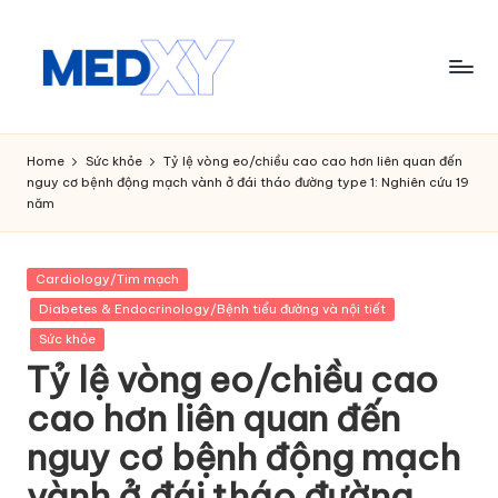
Skip
to
content
M
e
Home
Sức khỏe
Tỷ lệ vòng eo/chiều cao cao hơn liên quan đến
nguy cơ bệnh động mạch vành ở đái tháo đường type 1: Nghiên cứu 19
d
năm
x
y
Posted
Cardiology/Tim mạch
in
A
Diabetes & Endocrinology/Bệnh tiểu đường và nội tiết
Sức khỏe
I
Tỷ lệ vòng eo/chiều cao
cao hơn liên quan đến
nguy cơ bệnh động mạch
vành ở đái tháo đường