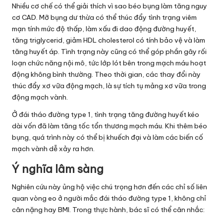
Nhiều cơ chế có thể giải thích vì sao béo bụng làm tăng nguy
cơ CAD. Mỡ bụng dư thừa có thể thúc đẩy tình trạng viêm
mạn tính mức độ thấp, làm xấu đi dao động đường huyết,
tăng triglycerid, giảm HDL cholesterol có tính bảo vệ và làm
tăng huyết áp. Tình trạng này cũng có thể góp phần gây rối
loạn chức năng nội mô, tức lớp lót bên trong mạch máu hoạt
động không bình thường. Theo thời gian, các thay đổi này
thúc đẩy xơ vữa động mạch, là sự tích tụ mảng xơ vữa trong
động mạch vành.
Ở đái tháo đường type 1, tình trạng tăng đường huyết kéo
dài vốn đã làm tăng tốc tổn thương mạch máu. Khi thêm béo
bụng, quá trình này có thể bị khuếch đại và làm các biến cố
mạch vành dễ xảy ra hơn.
Ý nghĩa lâm sàng
Nghiên cứu này ủng hộ việc chú trọng hơn đến các chỉ số liên
quan vòng eo ở người mắc đái tháo đường type 1, không chỉ
cân nặng hay BMI. Trong thực hành, bác sĩ có thể cân nhắc: