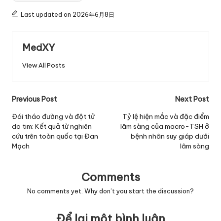
Last updated on 2026年6月8日
MedXY
View All Posts
Post
Previous Post
Next Post
navigation
Đái tháo đường và đột tử
Tỷ lệ hiện mắc và đặc điểm
do tim: Kết quả từ nghiên
lâm sàng của macro-TSH ở
cứu trên toàn quốc tại Đan
bệnh nhân suy giáp dưới
Mạch
lâm sàng
Comments
No comments yet. Why don’t you start the discussion?
Để lại một bình luận