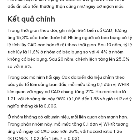
dấu ấn của tổn thương thận cũng như nguy cơ mạch máu.
Kết quả chính
Trong thời gian theo dõi, ghi nhận 664 biến cố CAD, tương
ứng 15,3% của toàn đoàn hệ. Những người có béo bụng có tỷ
lệ tích lũy CAD cao hơn rõ rệt theo thời gian. Sau 10 năm, tỷ lệ
tích lũy là 11,6% ở nhóm có béo bụng so với 4,4% ở nhóm
không có béo bụng. Sau 20 năm, chênh lệch tăng lên 25,3%
so với 9,9%.
Trong các mô hình hồi quy Cox đa biến đã hiệu chỉnh theo
các yếu tố lâm sàng ban đầu, mỗi mức tăng 0,1 đơn vị WHtR
liên quan với nguy cơ CAD chung tăng 21%. Hazard ratio là
1,21, với khoảng tin cậy 95% từ 1,06 đến 1,38 và giá trị P có ý
nghĩa thống kê là 0,006.
Ở nhóm không có albumin niệu, mối liên quan còn mạnh hơn.
Trong phân nhóm này, mỗi mức tăng 0,1 đơn vị WHtR tương
ứng với nguy cơ CAD cao hơn 26%, với hazard ratio 1,26
(KTC 95%, 1,02 đến 1,56; P = 0,03).