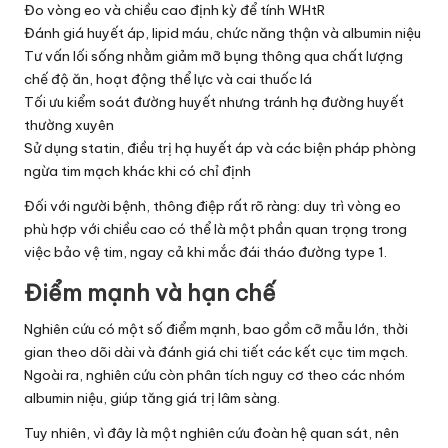
Đo vòng eo và chiều cao định kỳ để tính WHtR
Đánh giá huyết áp, lipid máu, chức năng thận và albumin niệu
Tư vấn lối sống nhằm giảm mỡ bụng thông qua chất lượng
chế độ ăn, hoạt động thể lực và cai thuốc lá
Tối ưu kiểm soát đường huyết nhưng tránh hạ đường huyết
thường xuyên
Sử dụng statin, điều trị hạ huyết áp và các biện pháp phòng
ngừa tim mạch khác khi có chỉ định
Đối với người bệnh, thông điệp rất rõ ràng: duy trì vòng eo
phù hợp với chiều cao có thể là một phần quan trọng trong
việc bảo vệ tim, ngay cả khi mắc đái tháo đường type 1.
Điểm mạnh và hạn chế
Nghiên cứu có một số điểm mạnh, bao gồm cỡ mẫu lớn, thời
gian theo dõi dài và đánh giá chi tiết các kết cục tim mạch.
Ngoài ra, nghiên cứu còn phân tích nguy cơ theo các nhóm
albumin niệu, giúp tăng giá trị lâm sàng.
Tuy nhiên, vì đây là một nghiên cứu đoàn hệ quan sát, nên