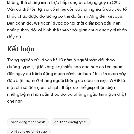
không thể chứng minh trực tiếp rằng béo bụng gây ra CAD.
Vẫn có thể tồn tại sai số nhiễu còn sót lại, nghĩa là các yếu tố
khác chưa được đo lường có thể đã ảnh hưởng đến kết quả.
Bên cạnh đó, WHtR chỉ được đo tại thời điểm ban đầu, nên
những thay đổi về hình thể theo thời gian chưa được ghi nhận
đầy đủ.
Kết luận
Trong nghiên cứu đoàn hệ 19 năm ở người mắc đái tháo
đường type 1, tỷ lệ vòng eo/chiều cao cao hơn có liên quan
đến nguy cơ bệnh động mạch vành lớn hơn. Mối liên quan này
đặc biệt mạnh ở những người không có albumin niệu. WHtR là
một chỉ số đơn giản, chi phí thấp, có thể giúp nhận diện
những bệnh nhân cần theo dõi và phòng ngừa tim mạch chặt
chẽ hơn.
Tags:
bệnh động mạch vành
đái tháo đường type 1
tỷ lệ vòng eo/chiều cao