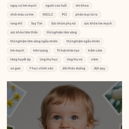
nguy cơ tim mạch
người cao tuổi
nhi khoa
nhồi máu cơ tim
NSCLC
PCI
phân loại rủi ro
rung nhĩ
Suy Tim
Sức khỏe phụ nữ
sức khỏe tim mạch
sức khỏe tâm thần
thử nghiệm lâm sàng
thử nghiệm lâm sàng ngẫu nhiên
thử nghiệm ngẫu nhiên
tim mạch
tiên lượng
Trí tuệ nhân tạo
trầm cảm
tăng huyết áp
Ung thư học
Ung thư vú
viêm
xơ gan
Y học chính xác
đái tháo đường
đột quỵ