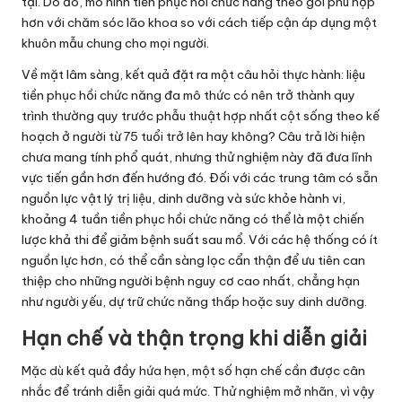
tại. Do đó, mô hình tiền phục hồi chức năng theo gói phù hợp
hơn với chăm sóc lão khoa so với cách tiếp cận áp dụng một
khuôn mẫu chung cho mọi người.
Về mặt lâm sàng, kết quả đặt ra một câu hỏi thực hành: liệu
tiền phục hồi chức năng đa mô thức có nên trở thành quy
trình thường quy trước phẫu thuật hợp nhất cột sống theo kế
hoạch ở người từ 75 tuổi trở lên hay không? Câu trả lời hiện
chưa mang tính phổ quát, nhưng thử nghiệm này đã đưa lĩnh
vực tiến gần hơn đến hướng đó. Đối với các trung tâm có sẵn
nguồn lực vật lý trị liệu, dinh dưỡng và sức khỏe hành vi,
khoảng 4 tuần tiền phục hồi chức năng có thể là một chiến
lược khả thi để giảm bệnh suất sau mổ. Với các hệ thống có ít
nguồn lực hơn, có thể cần sàng lọc cẩn thận để ưu tiên can
thiệp cho những người bệnh nguy cơ cao nhất, chẳng hạn
như người yếu, dự trữ chức năng thấp hoặc suy dinh dưỡng.
Hạn chế và thận trọng khi diễn giải
Mặc dù kết quả đầy hứa hẹn, một số hạn chế cần được cân
nhắc để tránh diễn giải quá mức. Thử nghiệm mở nhãn, vì vậy