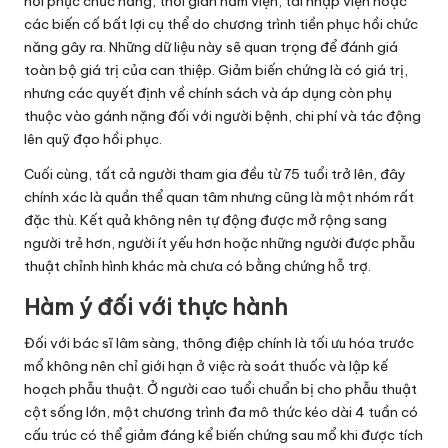
hồi phục chức năng, thời gian nằm viện, tái nhập viện hoặc
các biến cố bất lợi cụ thể do chương trình tiền phục hồi chức
năng gây ra. Những dữ liệu này sẽ quan trọng để đánh giá
toàn bộ giá trị của can thiệp. Giảm biến chứng là có giá trị,
nhưng các quyết định về chính sách và áp dụng còn phụ
thuộc vào gánh nặng đối với người bệnh, chi phí và tác động
lên quỹ đạo hồi phục.
Cuối cùng, tất cả người tham gia đều từ 75 tuổi trở lên, đây
chính xác là quần thể quan tâm nhưng cũng là một nhóm rất
đặc thù. Kết quả không nên tự động được mở rộng sang
người trẻ hơn, người ít yếu hơn hoặc những người được phẫu
thuật chỉnh hình khác mà chưa có bằng chứng hỗ trợ.
Hàm ý đối với thực hành
Đối với bác sĩ lâm sàng, thông điệp chính là tối ưu hóa trước
mổ không nên chỉ giới hạn ở việc rà soát thuốc và lập kế
hoạch phẫu thuật. Ở người cao tuổi chuẩn bị cho phẫu thuật
cột sống lớn, một chương trình đa mô thức kéo dài 4 tuần có
cấu trúc có thể giảm đáng kể biến chứng sau mổ khi được tích