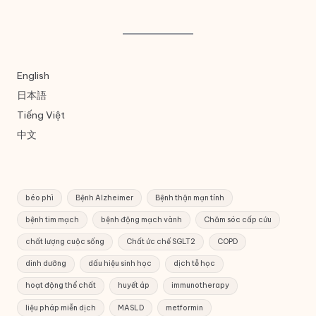
English
日本語
Tiếng Việt
中文
béo phì
Bệnh Alzheimer
Bệnh thận mạn tính
bệnh tim mạch
bệnh động mạch vành
Chăm sóc cấp cứu
chất lượng cuộc sống
Chất ức chế SGLT2
COPD
dinh dưỡng
dấu hiệu sinh học
dịch tễ học
hoạt động thể chất
huyết áp
immunotherapy
liệu pháp miễn dịch
MASLD
metformin