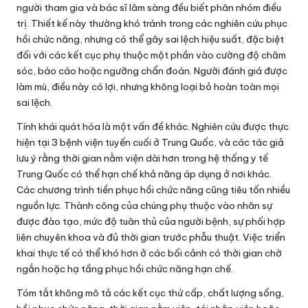
người tham gia và bác sĩ lâm sàng đều biết phân nhóm điều
trị. Thiết kế này thường khó tránh trong các nghiên cứu phục
hồi chức năng, nhưng có thể gây sai lệch hiệu suất, đặc biệt
đối với các kết cục phụ thuộc một phần vào cường độ chăm
sóc, báo cáo hoặc ngưỡng chẩn đoán. Người đánh giá được
làm mù, điều này có lợi, nhưng không loại bỏ hoàn toàn mọi
sai lệch.
Tính khái quát hóa là một vấn đề khác. Nghiên cứu được thực
hiện tại 3 bệnh viện tuyến cuối ở Trung Quốc, và các tác giả
lưu ý rằng thời gian nằm viện dài hơn trong hệ thống y tế
Trung Quốc có thể hạn chế khả năng áp dụng ở nơi khác.
Các chương trình tiền phục hồi chức năng cũng tiêu tốn nhiều
nguồn lực. Thành công của chúng phụ thuộc vào nhân sự
được đào tạo, mức độ tuân thủ của người bệnh, sự phối hợp
liên chuyên khoa và đủ thời gian trước phẫu thuật. Việc triển
khai thực tế có thể khó hơn ở các bối cảnh có thời gian chờ
ngắn hoặc hạ tầng phục hồi chức năng hạn chế.
Tóm tắt không mô tả các kết cục thứ cấp, chất lượng sống,