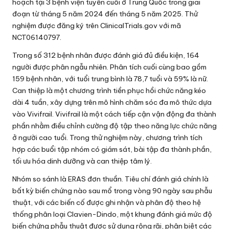
hoạch tại 3 bệnh viện tuyến cuối ở Trung Quốc trong giai
đoạn từ tháng 5 năm 2024 đến tháng 5 năm 2025. Thử
nghiệm được đăng ký trên ClinicalTrials.gov với mã
NCT06140797.
Trong số 312 bệnh nhân được đánh giá đủ điều kiện, 164
người được phân ngẫu nhiên. Phân tích cuối cùng bao gồm
159 bệnh nhân, với tuổi trung bình là 78,7 tuổi và 59% là nữ.
Can thiệp là một chương trình tiền phục hồi chức năng kéo
dài 4 tuần, xây dựng trên mô hình chăm sóc đa mô thức dựa
vào Vivifrail. Vivifrail là một cách tiếp cận vận động đa thành
phần nhằm điều chỉnh cường độ tập theo năng lực chức năng
ở người cao tuổi. Trong thử nghiệm này, chương trình tích
hợp các buổi tập nhóm có giám sát, bài tập đa thành phần,
tối ưu hóa dinh dưỡng và can thiệp tâm lý.
Nhóm so sánh là ERAS đơn thuần. Tiêu chí đánh giá chính là
bất kỳ biến chứng nào sau mổ trong vòng 90 ngày sau phẫu
thuật, với các biến cố được ghi nhận và phân độ theo hệ
thống phân loại Clavien-Dindo, một khung đánh giá mức độ
biến chứng phẫu thuật được sử dụng rộng rãi, phân biệt các