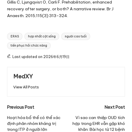
Gillis C, Ljungqvist O, Carli F. Prehabilitation, enhanced
recovery after surgery, or both? A narrative review. Br J
Anaesth. 2015;115(3):313-324.
Tags:
ERAS
hợp nhất cột sống
người cao tuổi
tiền phục hồi chức năng
Last updated on 2026年6月19日
MedXY
View All Posts
Post
Previous Post
Next Post
navigation
Hoạt hóa bổ thể có thể xác
Vì sao can thiệp OUD tích
định phân nhóm kháng trị
hợp trong EHR vẫn gặp khó
trong ITP ở người lớn
khăn: Bài học từ 12 bệnh