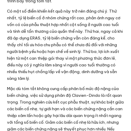
trình bày trong tóm tắt.
Có một số điểm khiến kết quả này trở nên đáng chú ý. Thứ
nhất, tỷ lệ biến cố ở nhóm chứng rất cao, phản ánh nguy cơ
vốn có của phẫu thuật hợp nhất cột sống ở người cao tuổi
và tính dễ tổn thương của quần thể này. Thứ hai, ngay cả khi
đã áp dụng ERAS, tỷ lệ biến chứng vẫn còn đáng kể, cho
thấy chỉ tối ưu hóa chu phẫu có thể chưa đủ đối với những
người bệnh yếu hoặc hạn chế về sinh lý. Thứ ba, lợi ích xuất
hiện từ một can thiệp gói thay vì một phương thức đơn lẻ,
điều này có ý nghĩa lâm sàng vì người cao tuổi thường có
nhiều thiếu hụt chồng lấp về vận động, dinh dưỡng và sẵn
sàng tâm lý.
Mặc dù tóm tắt không cung cấp phân bố mức độ nặng của
biến chứng, việc sử dụng phân độ Clavien-Dindo là rất quan
trọng. Trong nghiên cứu kết cục phẫu thuật, sự khác biệt giữa
các biến cố nhẹ, tự giới hạn và các biến chứng nặng cần can
thiệp xâm lấn hoặc gây hại lâu dài quan trọng ít nhất ngang
với tổng số biến cố. Giảm các biến cố nhẹ là hữu ích, nhưng
giảm các biến chứng nặng sẽ thuyết phục hơn nhiều. Nếu