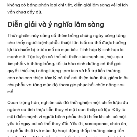
không có bảng phân loại chi tiết, diễn giải lâm sàng về lợi ích
vẫn chưa đầy đủ.
Diễn giải và ý nghĩa lâm sàng
Thử nghiệm này củng cố thêm bằng chứng ngày càng tăng
cho thấy người bệnh phẫu thuật lớn tuổi có thể được hưởng
lợi từ chuẩn bị trước mổ có mục tiêu. Tính hợp lý sinh học là
mạnh mẽ. Tập luyện có thể cải thiện sức mạnh cơ, hiệu quả
tim phổi và thăng bằng; tối ưu hóa dinh dưỡng có thể giải
quyết thiếu hụt năng lượng-protein và hỗ trợ liền thương;
còn các can thiệp tâm lý có thể cải thiện tuân thủ, giảm lo âu
chu phẫu và tăng mức độ tham gia phục hồi chức năng sau
mổ.
Quan trọng hơn, nghiên cứu đã thử nghiệm một chiến lược đa
ngành có tính thực tiễn thay vì một can thiệp cô lập. Đây là
một điểm mạnh vì người bệnh phẫu thuật hiếm khi chỉ có một
yếu tố nguy cơ có thể thay đổi. Yếu ớt, sarcopenia, chán ăn,
sợ phẫu thuật và mức độ hoạt động thấp thường cùng tồn