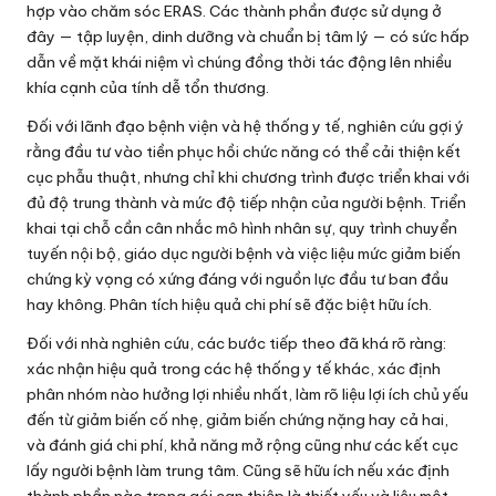
hợp vào chăm sóc ERAS. Các thành phần được sử dụng ở
đây — tập luyện, dinh dưỡng và chuẩn bị tâm lý — có sức hấp
dẫn về mặt khái niệm vì chúng đồng thời tác động lên nhiều
khía cạnh của tính dễ tổn thương.
Đối với lãnh đạo bệnh viện và hệ thống y tế, nghiên cứu gợi ý
rằng đầu tư vào tiền phục hồi chức năng có thể cải thiện kết
cục phẫu thuật, nhưng chỉ khi chương trình được triển khai với
đủ độ trung thành và mức độ tiếp nhận của người bệnh. Triển
khai tại chỗ cần cân nhắc mô hình nhân sự, quy trình chuyển
tuyến nội bộ, giáo dục người bệnh và việc liệu mức giảm biến
chứng kỳ vọng có xứng đáng với nguồn lực đầu tư ban đầu
hay không. Phân tích hiệu quả chi phí sẽ đặc biệt hữu ích.
Đối với nhà nghiên cứu, các bước tiếp theo đã khá rõ ràng:
xác nhận hiệu quả trong các hệ thống y tế khác, xác định
phân nhóm nào hưởng lợi nhiều nhất, làm rõ liệu lợi ích chủ yếu
đến từ giảm biến cố nhẹ, giảm biến chứng nặng hay cả hai,
và đánh giá chi phí, khả năng mở rộng cũng như các kết cục
lấy người bệnh làm trung tâm. Cũng sẽ hữu ích nếu xác định
thành phần nào trong gói can thiệp là thiết yếu và liệu một