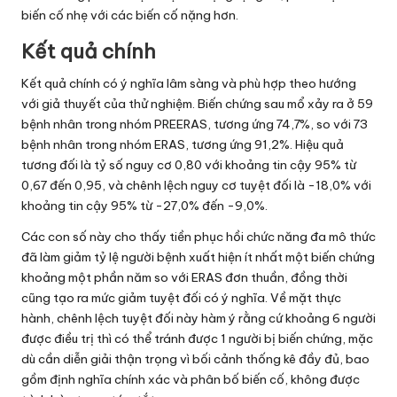
biến cố nhẹ với các biến cố nặng hơn.
Kết quả chính
Kết quả chính có ý nghĩa lâm sàng và phù hợp theo hướng
với giả thuyết của thử nghiệm. Biến chứng sau mổ xảy ra ở 59
bệnh nhân trong nhóm PREERAS, tương ứng 74,7%, so với 73
bệnh nhân trong nhóm ERAS, tương ứng 91,2%. Hiệu quả
tương đối là tỷ số nguy cơ 0,80 với khoảng tin cậy 95% từ
0,67 đến 0,95, và chênh lệch nguy cơ tuyệt đối là -18,0% với
khoảng tin cậy 95% từ -27,0% đến -9,0%.
Các con số này cho thấy tiền phục hồi chức năng đa mô thức
đã làm giảm tỷ lệ người bệnh xuất hiện ít nhất một biến chứng
khoảng một phần năm so với ERAS đơn thuần, đồng thời
cũng tạo ra mức giảm tuyệt đối có ý nghĩa. Về mặt thực
hành, chênh lệch tuyệt đối này hàm ý rằng cứ khoảng 6 người
được điều trị thì có thể tránh được 1 người bị biến chứng, mặc
dù cần diễn giải thận trọng vì bối cảnh thống kê đầy đủ, bao
gồm định nghĩa chính xác và phân bố biến cố, không được