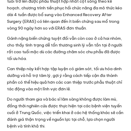
tuổi trở lên được phẫu thuật hợp nhất cột sống theo kế
hoạch, chương trình tiền phục hồi chức năng đa mô thức kéo
dài 4 tuần được bổ sung vào Enhanced Recovery After
Surgery (ERAS) có liên quan đến ít biến chứng sau mổ trong
vòng 90 ngày hơn so với ERAS đơn thuần.
Gánh nặng biến chứng tuyệt đối vẫn còn cao ở cả hai nhóm,
cho thấy tình trạng dễ tổn thương sinh lý vẫn tồn tại ở người
rất cao tuổi mặc dù các đường chăm sóc chu phẫu đã được
tối ưu hóa.
Can thiệp này kết hợp tập luyện có giám sát, tối ưu hóa dinh
dưỡng và hỗ trợ tâm lý, gợi ý rằng cách tiếp cận đa thành
phần có thể hiệu quả hơn các can thiệp trước phẫu thuật chỉ
tác động vào một lĩnh vực đơn lẻ.
Do người tham gia và bác sĩ lâm sàng không được làm mù,
đồng thời nghiên cứu được thực hiện tại các bệnh viện tuyến
cuối ở Trung Quốc, việc triển khai ở các hệ thống khác sẽ cần
đánh giá thận trọng về nguồn lực tại chỗ, lựa chọn người
bệnh và tính khả thi.