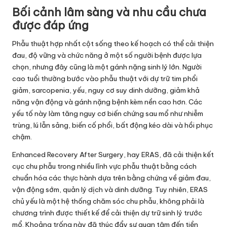
Bối cảnh lâm sàng và nhu cầu chưa
được đáp ứng
Phẫu thuật hợp nhất cột sống theo kế hoạch có thể cải thiện
đau, độ vững và chức năng ở một số người bệnh được lựa
chọn, nhưng đây cũng là một gánh nặng sinh lý lớn. Người
cao tuổi thường bước vào phẫu thuật với dự trữ tim phổi
giảm, sarcopenia, yếu, nguy cơ suy dinh dưỡng, giảm khả
năng vận động và gánh nặng bệnh kèm nền cao hơn. Các
yếu tố này làm tăng nguy cơ biến chứng sau mổ như nhiễm
trùng, lú lẫn sảng, biến cố phổi, bất động kéo dài và hồi phục
chậm.
Enhanced Recovery After Surgery, hay ERAS, đã cải thiện kết
cục chu phẫu trong nhiều lĩnh vực phẫu thuật bằng cách
chuẩn hóa các thực hành dựa trên bằng chứng về giảm đau,
vận động sớm, quản lý dịch và dinh dưỡng. Tuy nhiên, ERAS
chủ yếu là một hệ thống chăm sóc chu phẫu, không phải là
chương trình được thiết kế để cải thiện dự trữ sinh lý trước
mổ. Khoảng trống này đã thúc đẩy sự quan tâm đến tiền