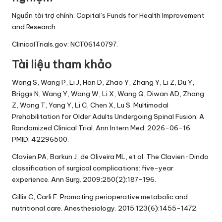
Nguồn tài trợ chính: Capital’s Funds for Health Improvement
and Research.
ClinicalTrials.gov: NCT06140797.
Tài liệu tham khảo
Wang S, Wang P, Li J, Han D, Zhao Y, Zhang Y, Li Z, Du Y,
Briggs N, Wang Y, Wang W, Li X, Wang Q, Diwan AD, Zhang
Z, Wang T, Yang Y, Li C, Chen X, Lu S. Multimodal
Prehabilitation for Older Adults Undergoing Spinal Fusion: A
Randomized Clinical Trial. Ann Intern Med. 2026-06-16.
PMID: 42296500.
Clavien PA, Barkun J, de Oliveira ML, et al. The Clavien-Dindo
classification of surgical complications: five-year
experience. Ann Surg. 2009;250(2):187-196.
Gillis C, Carli F. Promoting perioperative metabolic and
nutritional care. Anesthesiology. 2015;123(6):1455-1472.