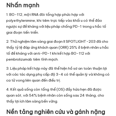
Nhấn mạnh
1. BO-112, một RNA đôi tổng hợp phức hợp với
polyethylenimine, khi tiêm trực tiếp vào khối u có thể đảo
ngược sự đề kháng với liệu pháp chống PD-1 trong u hắc tố
giai đoạn tiến triển.
2. Thử nghiệm lâm sàng giai đoạn II SPOTLIGHT-203 đã cho
thấy tỷ lệ đáp ứng khách quan (ORR) 25% ở bệnh nhân u hắc
tố đề kháng với anti-PD-1 khi kết hợp BO-112 với
pembrolizumab tiêm tĩnh mạch.
3. Liệu pháp kết hợp này đã thể hiện hồ sơ an toàn thuận lợi
với các tác dụng phụ cấp độ 3-4 có thể quản lý và không có
ca tử vong liên quan đến điều trị.
4. Kết quả sống còn tổng thể (OS) đầy hứa hẹn đã được
quan sát, với 54% bệnh nhân còn sống sau 24 tháng, cho
thấy lợi ích lâm sàng bền vững.
Nền tảng nghiên cứu và gánh nặng