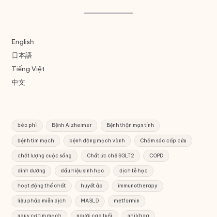
English
日本語
Tiếng Việt
中文
béo phì
Bệnh Alzheimer
Bệnh thận mạn tính
bệnh tim mạch
bệnh động mạch vành
Chăm sóc cấp cứu
chất lượng cuộc sống
Chất ức chế SGLT2
COPD
dinh dưỡng
dấu hiệu sinh học
dịch tễ học
hoạt động thể chất
huyết áp
immunotherapy
liệu pháp miễn dịch
MASLD
metformin
nguy cơ tim mạch
người cao tuổi
nhi khoa