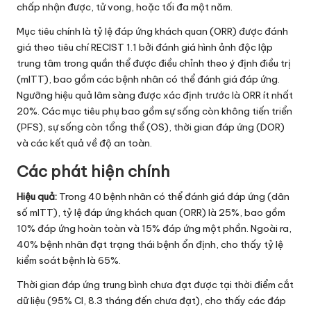
chấp nhận được, tử vong, hoặc tối đa một năm.
Mục tiêu chính là tỷ lệ đáp ứng khách quan (ORR) được đánh
giá theo tiêu chí RECIST 1.1 bởi đánh giá hình ảnh độc lập
trung tâm trong quần thể được điều chỉnh theo ý định điều trị
(mITT), bao gồm các bệnh nhân có thể đánh giá đáp ứng.
Ngưỡng hiệu quả lâm sàng được xác định trước là ORR ít nhất
20%. Các mục tiêu phụ bao gồm sự sống còn không tiến triển
(PFS), sự sống còn tổng thể (OS), thời gian đáp ứng (DOR)
và các kết quả về độ an toàn.
Các phát hiện chính
Hiệu quả:
Trong 40 bệnh nhân có thể đánh giá đáp ứng (dân
số mITT), tỷ lệ đáp ứng khách quan (ORR) là 25%, bao gồm
10% đáp ứng hoàn toàn và 15% đáp ứng một phần. Ngoài ra,
40% bệnh nhân đạt trạng thái bệnh ổn định, cho thấy tỷ lệ
kiểm soát bệnh là 65%.
Thời gian đáp ứng trung bình chưa đạt được tại thời điểm cắt
dữ liệu (95% CI, 8.3 tháng đến chưa đạt), cho thấy các đáp