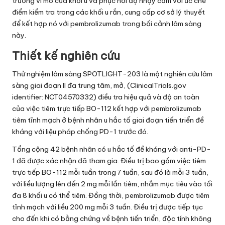
trường vi mô của khối u và phục hồi độ nhạy cảm với ức chế
điểm kiểm tra trong các khối u rắn, cung cấp cơ sở lý thuyết
để kết hợp nó với pembrolizumab trong bối cảnh lâm sàng
này.
Thiết kế nghiên cứu
Thử nghiệm lâm sàng SPOTLIGHT-203 là một nghiên cứu lâm
sàng giai đoạn II đa trung tâm, mở, (ClinicalTrials.gov
identifier: NCT04570332) điều tra hiệu quả và độ an toàn
của việc tiêm trực tiếp BO-112 kết hợp với pembrolizumab
tiêm tĩnh mạch ở bệnh nhân u hắc tố giai đoạn tiến triển đề
kháng với liệu pháp chống PD-1 trước đó.
Tổng cộng 42 bệnh nhân có u hắc tố đề kháng với anti-PD-
1 đã được xác nhận đã tham gia. Điều trị bao gồm việc tiêm
trực tiếp BO-112 mỗi tuần trong 7 tuần, sau đó là mỗi 3 tuần,
với liều lượng lên đến 2 mg mỗi lần tiêm, nhắm mục tiêu vào tối
đa 8 khối u có thể tiêm. Đồng thời, pembrolizumab được tiêm
tĩnh mạch với liều 200 mg mỗi 3 tuần. Điều trị được tiếp tục
cho đến khi có bằng chứng về bệnh tiến triển, độc tính không