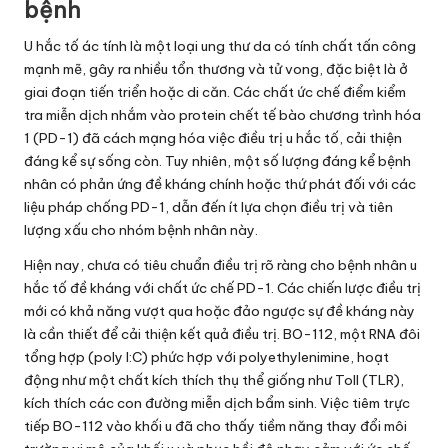
bệnh
U hắc tố ác tính là một loại ung thư da có tính chất tấn công
mạnh mẽ, gây ra nhiều tổn thương và tử vong, đặc biệt là ở
giai đoạn tiến triển hoặc di căn. Các chất ức chế điểm kiểm
tra miễn dịch nhắm vào protein chết tế bào chương trình hóa
1 (PD-1) đã cách mạng hóa việc điều trị u hắc tố, cải thiện
đáng kể sự sống còn. Tuy nhiên, một số lượng đáng kể bệnh
nhân có phản ứng đề kháng chính hoặc thứ phát đối với các
liệu pháp chống PD-1, dẫn đến ít lựa chọn điều trị và tiên
lượng xấu cho nhóm bệnh nhân này.
Hiện nay, chưa có tiêu chuẩn điều trị rõ ràng cho bệnh nhân u
hắc tố đề kháng với chất ức chế PD-1. Các chiến lược điều trị
mới có khả năng vượt qua hoặc đảo ngược sự đề kháng này
là cần thiết để cải thiện kết quả điều trị. BO-112, một RNA đôi
tổng hợp (poly I:C) phức hợp với polyethylenimine, hoạt
động như một chất kích thích thụ thể giống như Toll (TLR),
kích thích các con đường miễn dịch bẩm sinh. Việc tiêm trực
tiếp BO-112 vào khối u đã cho thấy tiềm năng thay đổi môi