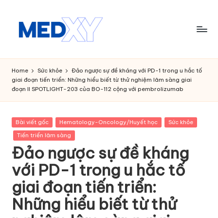
Skip
to
content
M
e
Home
Sức khỏe
Đảo ngược sự đề kháng với PD-1 trong u hắc tố
giai đoạn tiến triển: Những hiểu biết từ thử nghiệm lâm sàng giai
d
đoạn II SPOTLIGHT-203 của BO-112 cộng với pembrolizumab
x
y
Posted
Bài viết gốc
Hematology-Oncology/Huyết học
Sức khỏe
in
A
Tiến triển lâm sàng
Đảo ngược sự đề kháng
I
với PD-1 trong u hắc tố
giai đoạn tiến triển:
Những hiểu biết từ thử