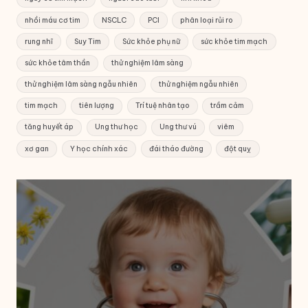
nhồi máu cơ tim
NSCLC
PCI
phân loại rủi ro
rung nhĩ
Suy Tim
Sức khỏe phụ nữ
sức khỏe tim mạch
sức khỏe tâm thần
thử nghiệm lâm sàng
thử nghiệm lâm sàng ngẫu nhiên
thử nghiệm ngẫu nhiên
tim mạch
tiên lượng
Trí tuệ nhân tạo
trầm cảm
tăng huyết áp
Ung thư học
Ung thư vú
viêm
xơ gan
Y học chính xác
đái tháo đường
đột quỵ