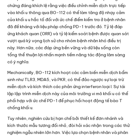
chứng đáng khích lệ rằng việc điều chỉnh miễn dịch trực tiếp
vào khối u thông qua BO-112 có thể làm tăng độ nhạy cảm
của khối u u hắc tố đối với ức chế điểm kiểm tra ở bệnh nhân
đã đề kháng với liệu pháp chống PD-1 trước đó. Tỷ lệ đáp
ứng khách quan (ORR) và tỷ lệ kiểm soát bệnh được quan sát
vượt quá kỳ vọng lịch sử cho nhóm bệnh nhân khó điều trị
này. Hơn nữa, các đáp ứng bền vững và dữ liệu sống còn
tổng thể thuận lợi nhấn mạnh tiềm năng tác động lâm sàng
có ý nghĩa.
Mechanically, BO-112 kích hoạt các cảm biến miễn dịch bẩm
sinh như TLR3, MDA5, và PKR, có thể đảo ngược sự loại trừ
miễn dịch và kích thích các phản ứng interferon loại I. Sự tái
lập lập trình miễn dịch này của môi trường vi mô khối u có thể
phối hợp với ức chế PD-1 để phục hồi hoạt động tế bào T
chống khối u.
Tuy nhiên, nghiên cứu bị hạn chế bởi thiết kế đơn nhánh và
kích thước mẫu tương đối nhỏ, đòi hỏi xác nhận trong các thử
nghiệm ngẫu nhiên lớn hơn. Việc lựa chọn bệnh nhân và phân