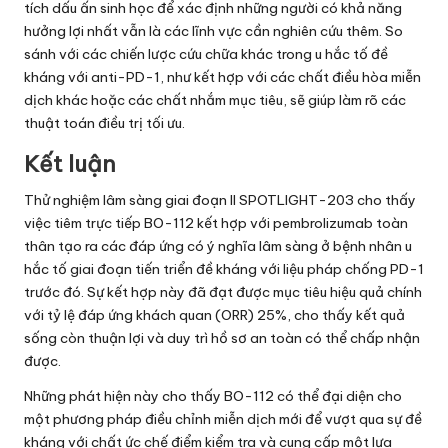
tích dấu ấn sinh học để xác định những người có khả năng
hưởng lợi nhất vẫn là các lĩnh vực cần nghiên cứu thêm. So
sánh với các chiến lược cứu chữa khác trong u hắc tố đề
kháng với anti-PD-1, như kết hợp với các chất điều hòa miễn
dịch khác hoặc các chất nhắm mục tiêu, sẽ giúp làm rõ các
thuật toán điều trị tối ưu.
Kết luận
Thử nghiệm lâm sàng giai đoạn II SPOTLIGHT-203 cho thấy
việc tiêm trực tiếp BO-112 kết hợp với pembrolizumab toàn
thân tạo ra các đáp ứng có ý nghĩa lâm sàng ở bệnh nhân u
hắc tố giai đoạn tiến triển đề kháng với liệu pháp chống PD-1
trước đó. Sự kết hợp này đã đạt được mục tiêu hiệu quả chính
với tỷ lệ đáp ứng khách quan (ORR) 25%, cho thấy kết quả
sống còn thuận lợi và duy trì hồ sơ an toàn có thể chấp nhận
được.
Những phát hiện này cho thấy BO-112 có thể đại diện cho
một phương pháp điều chỉnh miễn dịch mới để vượt qua sự đề
kháng với chất ức chế điểm kiểm tra và cung cấp một lựa