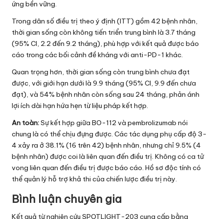
ứng bền vững.
Trong dân số điều trị theo ý định (ITT) gồm 42 bệnh nhân,
thời gian sống còn không tiến triển trung bình là 3.7 tháng
(95% CI, 2.2 đến 9.2 tháng), phù hợp với kết quả được báo
cáo trong các bối cảnh đề kháng với anti-PD-1 khác.
Quan trọng hơn, thời gian sống còn trung bình chưa đạt
được, với giới hạn dưới là 9.9 tháng (95% CI, 9.9 đến chưa
đạt), và 54% bệnh nhân còn sống sau 24 tháng, phản ánh
lợi ích dài hạn hứa hẹn từ liệu pháp kết hợp.
An toàn:
Sự kết hợp giữa BO-112 và pembrolizumab nói
chung là có thể chịu đựng được. Các tác dụng phụ cấp độ 3-
4 xảy ra ở 38.1% (16 trên 42) bệnh nhân, nhưng chỉ 9.5% (4
bệnh nhân) được coi là liên quan đến điều trị. Không có ca tử
vong liên quan đến điều trị được báo cáo. Hồ sơ độc tính có
thể quản lý hỗ trợ khả thi của chiến lược điều trị này.
Bình luận chuyên gia
Kết quả từ nghiên cứu SPOTLIGHT-203 cung cấp bằng