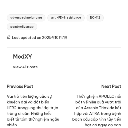
Tags:
advanced melanoma
anti-PD-1 resistance
BO-112
pembrolizumab
Last updated on 2025年10月7日
MedXY
View All Posts
Post
Previous Post
Next Post
navigation
Vai trò tiên lượng của sự
Thử nghiệm APOLLO nổi
khuếch đại và đột biến
bật về hiệu quả vượt trội
HER2 trong ung thư đại trực
của Arsenic Trioxide kết
tràng di căn: Những hiểu
hợp với ATRA trong bệnh
biết từ tám thử nghiệm ngẫu
bạch cầu cấp tính tủy tiền
nhiên
hạt có nguy cơ cao