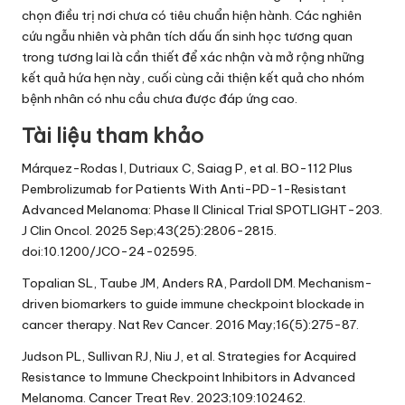
chọn điều trị nơi chưa có tiêu chuẩn hiện hành. Các nghiên
cứu ngẫu nhiên và phân tích dấu ấn sinh học tương quan
trong tương lai là cần thiết để xác nhận và mở rộng những
kết quả hứa hẹn này, cuối cùng cải thiện kết quả cho nhóm
bệnh nhân có nhu cầu chưa được đáp ứng cao.
Tài liệu tham khảo
Márquez-Rodas I, Dutriaux C, Saiag P, et al. BO-112 Plus
Pembrolizumab for Patients With Anti-PD-1-Resistant
Advanced Melanoma: Phase II Clinical Trial SPOTLIGHT-203.
J Clin Oncol. 2025 Sep;43(25):2806-2815.
doi:10.1200/JCO-24-02595.
Topalian SL, Taube JM, Anders RA, Pardoll DM. Mechanism-
driven biomarkers to guide immune checkpoint blockade in
cancer therapy. Nat Rev Cancer. 2016 May;16(5):275-87.
Judson PL, Sullivan RJ, Niu J, et al. Strategies for Acquired
Resistance to Immune Checkpoint Inhibitors in Advanced
Melanoma. Cancer Treat Rev. 2023;109:102462.