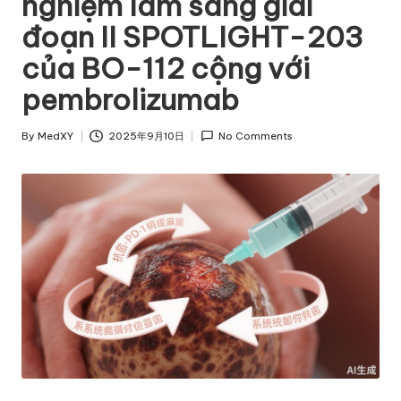
nghiệm lâm sàng giai
đoạn II SPOTLIGHT-203
của BO-112 cộng với
pembrolizumab
By
MedXY
2025年9月10日
No Comments
Posted
by