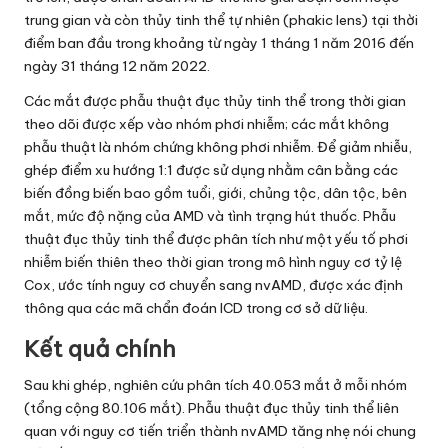
trung gian và còn thủy tinh thể tự nhiên (phakic lens) tại thời
điểm ban đầu trong khoảng từ ngày 1 tháng 1 năm 2016 đến
ngày 31 tháng 12 năm 2022.
Các mắt được phẫu thuật đục thủy tinh thể trong thời gian
theo dõi được xếp vào nhóm phơi nhiễm; các mắt không
phẫu thuật là nhóm chứng không phơi nhiễm. Để giảm nhiễu,
ghép điểm xu hướng 1:1 được sử dụng nhằm cân bằng các
biến đồng biến bao gồm tuổi, giới, chủng tộc, dân tộc, bên
mắt, mức độ nặng của AMD và tình trạng hút thuốc. Phẫu
thuật đục thủy tinh thể được phân tích như một yếu tố phơi
nhiễm biến thiên theo thời gian trong mô hình nguy cơ tỷ lệ
Cox, ước tính nguy cơ chuyển sang nvAMD, được xác định
thông qua các mã chẩn đoán ICD trong cơ sở dữ liệu.
Kết quả chính
Sau khi ghép, nghiên cứu phân tích 40.053 mắt ở mỗi nhóm
(tổng cộng 80.106 mắt). Phẫu thuật đục thủy tinh thể liên
quan với nguy cơ tiến triển thành nvAMD tăng nhẹ nói chung