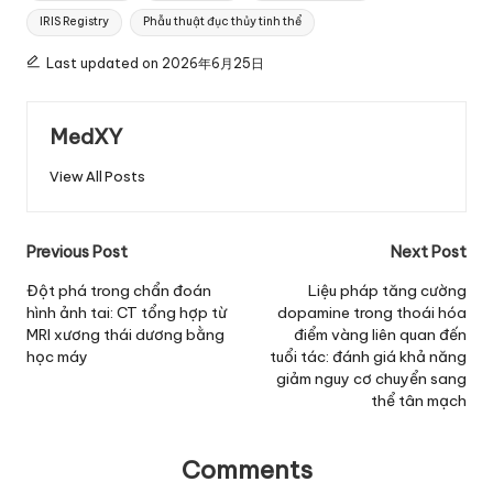
IRIS Registry
Phẫu thuật đục thủy tinh thể
Last updated on 2026年6月25日
MedXY
View All Posts
Post
Previous Post
Next Post
navigation
Đột phá trong chẩn đoán
Liệu pháp tăng cường
hình ảnh tai: CT tổng hợp từ
dopamine trong thoái hóa
MRI xương thái dương bằng
điểm vàng liên quan đến
học máy
tuổi tác: đánh giá khả năng
giảm nguy cơ chuyển sang
thể tân mạch
Comments