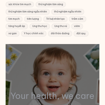
sức khỏe tim mạch
thử nghiệm lâm sàng
thử nghiệm lâm sàng ngẫu nhiên
thử nghiệm ngẫu nhiên
tim mạch
tiên lượng
Trí tuệ nhân tạo
trầm cảm
tăng huyết áp
Ung thư học
Ung thư vú
viêm
xơ gan
Y học chính xác
đái tháo đường
đột quỵ
Your health, we care