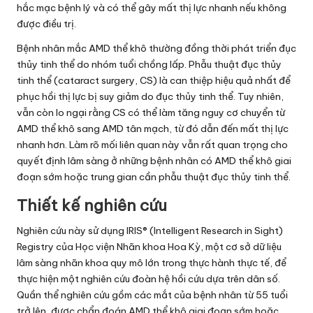
hắc mạc bệnh lý và có thể gây mất thị lực nhanh nếu không
được điều trị.
Bệnh nhân mắc AMD thể khô thường đồng thời phát triển đục
thủy tinh thể do nhóm tuổi chồng lấp. Phẫu thuật đục thủy
tinh thể (cataract surgery, CS) là can thiệp hiệu quả nhất để
phục hồi thị lực bị suy giảm do đục thủy tinh thể. Tuy nhiên,
vẫn còn lo ngại rằng CS có thể làm tăng nguy cơ chuyển từ
AMD thể khô sang AMD tân mạch, từ đó dẫn đến mất thị lực
nhanh hơn. Làm rõ mối liên quan này vẫn rất quan trọng cho
quyết định lâm sàng ở những bệnh nhân có AMD thể khô giai
đoạn sớm hoặc trung gian cần phẫu thuật đục thủy tinh thể.
Thiết kế nghiên cứu
Nghiên cứu này sử dụng IRIS® (Intelligent Research in Sight)
Registry của Học viện Nhãn khoa Hoa Kỳ, một cơ sở dữ liệu
lâm sàng nhãn khoa quy mô lớn trong thực hành thực tế, để
thực hiện một nghiên cứu đoàn hệ hồi cứu dựa trên dân số.
Quần thể nghiên cứu gồm các mắt của bệnh nhân từ 55 tuổi
trở lên, được chẩn đoán AMD thể khô giai đoạn sớm hoặc