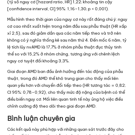
(tỷ số nguy cơ [hazard ratio, HR] 1,22; khoảng tin cậy
[confidence interval, CI] 95%: 1,16–1,30; p < 0,001).
Mẫu hình theo thời gian của nguy cơ này rất đáng chú ý: nguy
cơ cao nhất xuất hiện trong năm đầu sau phẫu thuật (HR xấp
xỉ 2,5), sau đó giảm dần qua các năm tiếp theo và trở nên
không có ý nghĩa thống kê sau năm thứ 4. Đến mốc 6 năm, tỷ
lệ tích lũy nvAMD là 17,7% ở nhóm phẫu thuật đục thủy tinh
thể so với 15,2% ở nhóm chứng, tương ứng với chênh lệch
nguy cơ tuyệt đối khoảng 3,3%.
Giai đoạn AMD ban đầu ảnh hưởng đến tác động của phẫu
thuật, trong đó AMD thể khô trung gian cho thấy mối liên
quan yếu hơn với chuyển đổi tiếp theo (HR tương tác = 0,82;
CI 95%: 0,78–0,92), cho thấy mức độ nặng của bệnh có thể
điều biến nguy cơ. Mối liên quan tinh tế này ủng hộ việc điều
chỉnh cường độ theo dõi theo giai đoạn AMD.
Bình luận chuyên gia
Các kết quả này phù hợp với những quan sát trước đây cho