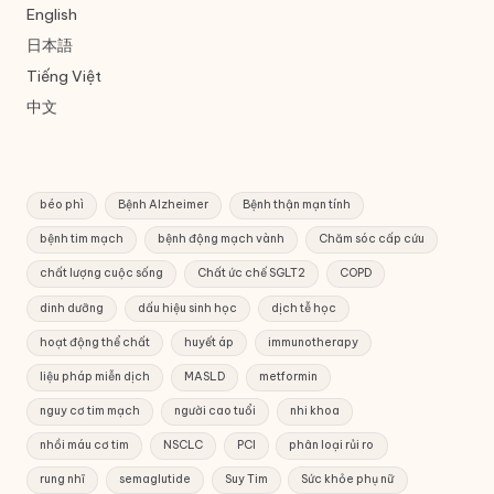
English
日本語
Tiếng Việt
中文
béo phì
Bệnh Alzheimer
Bệnh thận mạn tính
bệnh tim mạch
bệnh động mạch vành
Chăm sóc cấp cứu
chất lượng cuộc sống
Chất ức chế SGLT2
COPD
dinh dưỡng
dấu hiệu sinh học
dịch tễ học
hoạt động thể chất
huyết áp
immunotherapy
liệu pháp miễn dịch
MASLD
metformin
nguy cơ tim mạch
người cao tuổi
nhi khoa
nhồi máu cơ tim
NSCLC
PCI
phân loại rủi ro
rung nhĩ
semaglutide
Suy Tim
Sức khỏe phụ nữ