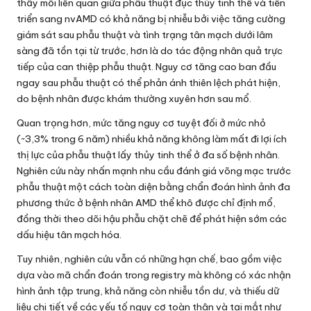
thấy mối liên quan giữa phẫu thuật đục thủy tinh thể và tiến
triển sang nvAMD có khả năng bị nhiễu bởi việc tăng cường
giám sát sau phẫu thuật và tình trạng tân mạch dưới lâm
sàng đã tồn tại từ trước, hơn là do tác động nhân quả trực
tiếp của can thiệp phẫu thuật. Nguy cơ tăng cao ban đầu
ngay sau phẫu thuật có thể phản ánh thiên lệch phát hiện,
do bệnh nhân được khám thường xuyên hơn sau mổ.
Quan trọng hơn, mức tăng nguy cơ tuyệt đối ở mức nhỏ
(~3,3% trong 6 năm) nhiều khả năng không làm mất đi lợi ích
thị lực của phẫu thuật lấy thủy tinh thể ở đa số bệnh nhân.
Nghiên cứu này nhấn mạnh nhu cầu đánh giá võng mạc trước
phẫu thuật một cách toàn diện bằng chẩn đoán hình ảnh đa
phương thức ở bệnh nhân AMD thể khô được chỉ định mổ,
đồng thời theo dõi hậu phẫu chặt chẽ để phát hiện sớm các
dấu hiệu tân mạch hóa.
Tuy nhiên, nghiên cứu vẫn có những hạn chế, bao gồm việc
dựa vào mã chẩn đoán trong registry mà không có xác nhận
hình ảnh tập trung, khả năng còn nhiễu tồn dư, và thiếu dữ
liệu chi tiết về các yếu tố nguy cơ toàn thân và tại mắt như