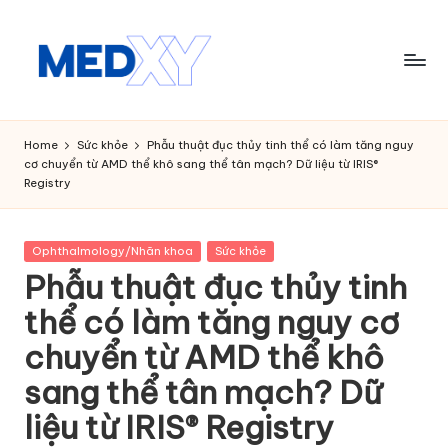
Skip
to
content
M
e
Home
Sức khỏe
Phẫu thuật đục thủy tinh thể có làm tăng nguy
cơ chuyển từ AMD thể khô sang thể tân mạch? Dữ liệu từ IRIS®
d
Registry
x
y
Posted
Ophthalmology/Nhãn khoa
Sức khỏe
in
A
Phẫu thuật đục thủy tinh
I
thể có làm tăng nguy cơ
chuyển từ AMD thể khô
sang thể tân mạch? Dữ
liệu từ IRIS® Registry