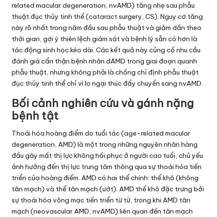
related macular degeneration, nvAMD) tăng nhẹ sau phẫu
thuật đục thủy tinh thể (cataract surgery, CS). Nguy cơ tăng
này rõ nhất trong năm đầu sau phẫu thuật và giảm dần theo
thời gian, gợi ý thiên lệch giám sát và bệnh lý sẵn có hơn là
tác động sinh học kéo dài. Các kết quả này củng cố nhu cầu
đánh giá cẩn thận bệnh nhân dAMD trong giai đoạn quanh
phẫu thuật, nhưng không phải là chống chỉ định phẫu thuật
đục thủy tinh thể chỉ vì lo ngại thúc đẩy chuyển sang nvAMD.
Bối cảnh nghiên cứu và gánh nặng
bệnh tật
Thoái hóa hoàng điểm do tuổi tác (age-related macular
degeneration, AMD) là một trong những nguyên nhân hàng
đầu gây mất thị lực không hồi phục ở người cao tuổi, chủ yếu
ảnh hưởng đến thị lực trung tâm thông qua sự thoái hóa tiến
triển của hoàng điểm. AMD có hai thể chính: thể khô (không
tân mạch) và thể tân mạch (ướt). AMD thể khô đặc trưng bởi
sự thoái hóa võng mạc tiến triển từ từ, trong khi AMD tân
mạch (neovascular AMD, nvAMD) liên quan đến tân mạch