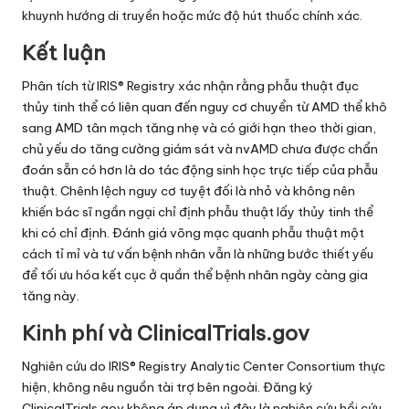
khuynh hướng di truyền hoặc mức độ hút thuốc chính xác.
Kết luận
Phân tích từ IRIS® Registry xác nhận rằng phẫu thuật đục
thủy tinh thể có liên quan đến nguy cơ chuyển từ AMD thể khô
sang AMD tân mạch tăng nhẹ và có giới hạn theo thời gian,
chủ yếu do tăng cường giám sát và nvAMD chưa được chẩn
đoán sẵn có hơn là do tác động sinh học trực tiếp của phẫu
thuật. Chênh lệch nguy cơ tuyệt đối là nhỏ và không nên
khiến bác sĩ ngần ngại chỉ định phẫu thuật lấy thủy tinh thể
khi có chỉ định. Đánh giá võng mạc quanh phẫu thuật một
cách tỉ mỉ và tư vấn bệnh nhân vẫn là những bước thiết yếu
để tối ưu hóa kết cục ở quần thể bệnh nhân ngày càng gia
tăng này.
Kinh phí và ClinicalTrials.gov
Nghiên cứu do IRIS® Registry Analytic Center Consortium thực
hiện, không nêu nguồn tài trợ bên ngoài. Đăng ký
ClinicalTrials.gov không áp dụng vì đây là nghiên cứu hồi cứu