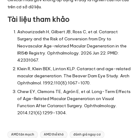
trên cơ sở dữ liệu.
Tài liệu tham khảo
Ashourizadeh H, Gilbert JB, Ross C, et al. Cataract
Surgery and the Risk of Conversion from Dry to
Neovascular Age-related Macular Degeneration in the
IRIS© Registry. Ophthalmology. 2026 Jun 22. PMID:
42331067.
Klein R, Klein BEK, Linton KLP. Cataract and age-related
macular degeneration. The Beaver Dam Eye Study. Arch
Ophthalmol. 1992;110(8):1067–1070.
Chew EY, Clemons TE, Agrón E, et al. Long-Term Effects
of Age-Related Macular Degeneration on Visual
Function After Cataract Surgery. Ophthalmology.
2014;121(6):1299-1304.
Tags:
AMD tân mạch
AMD thể khô
đánh giá nguy cơ