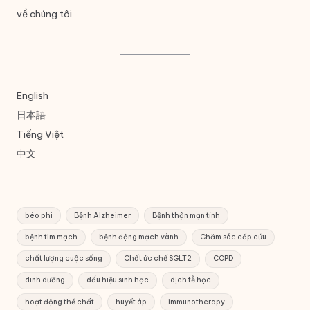
về chúng tôi
English
日本語
Tiếng Việt
中文
béo phì
Bệnh Alzheimer
Bệnh thận mạn tính
bệnh tim mạch
bệnh động mạch vành
Chăm sóc cấp cứu
chất lượng cuộc sống
Chất ức chế SGLT2
COPD
dinh dưỡng
dấu hiệu sinh học
dịch tễ học
hoạt động thể chất
huyết áp
immunotherapy