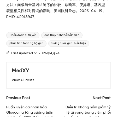
方法：面板与全基因组测序的比较、诊断率、变异谱、基因型-
表型相关性和对咨询的影响。美国眼科杂志。2026-04-19。
PMID: 42013947。
Tags:
Chẩn đoán di truyền
đục thủy tinh thể bẩm sinh
phân tích toàn bộ bộ gen
tương quan gen-biểu hiện
Last updated on 2026年4月24日
MedXY
View All Posts
Post
Previous Post
Next Post
navigation
Huấn luyện cá nhân hóa
Điều trị kháng nấm giảm tỷ
Glaucoma tăng cường tuân
lệ tử vong trong viêm phổi