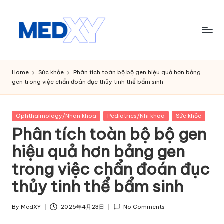
Skip
to
content
M
e
Home
Sức khỏe
Phân tích toàn bộ bộ gen hiệu quả hơn bảng
gen trong việc chẩn đoán đục thủy tinh thể bẩm sinh
d
x
Posted
Ophthalmology/Nhãn khoa
Pediatrics/Nhi khoa
Sức khỏe
y
in
Phân tích toàn bộ bộ gen
A
hiệu quả hơn bảng gen
I
trong việc chẩn đoán đục
thủy tinh thể bẩm sinh
By
MedXY
2026年4月23日
No Comments
Posted
by