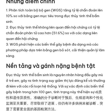
Những điểm chính
1. Phân tích toàn bộ bộ gen (WGS) tăng tỷ lệ chẩn đoán lên
10% so với bảng gen mục tiêu trong đục thủy tinh thể bẩm
sinh.
2. Đục thủy tinh thể không liên quan đến hội chứng có tỷ lệ
chẩn đoán phân tử cao hơn (51.6%) so với các dạng liên
quan đến hội chứng.
3. WGS phát hiện các biến thể gây bệnh đa dạng mà các
phương pháp dựa trên bảng gen bỏ sót, cải thiện quản lý lâm
sàng.
Nền tảng và gánh nặng bệnh tật
Đục thủy tinh thể bẩm sinh là nguyên nhân hàng đầu gây mù
ở trẻ em, gây ra tình trạng suy giảm thị lực đáng kể và thường
đi kèm với các rối loạn hệ thống. Với sự xác định các biến thể
gây bệnh trong hơn 100 gen, tình trạng này thể hiện sự dị质
性和遗传异质性。准确的分子诊断对于预后、生殖咨询和个性化
监测至关重要。尽管取得了进展，但仍有许多病例未被诊断，突
显了需要更全面的基因检测方法。