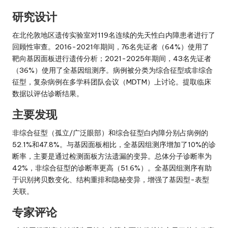
研究设计
在北伦敦地区遗传实验室对119名连续的先天性白内障患者进行了
回顾性审查。2016-2021年期间，76名先证者（64%）使用了
靶向基因面板进行遗传分析；2021-2025年期间，43名先证者
（36%）使用了全基因组测序。病例被分类为综合征型或非综合
征型，复杂病例在多学科团队会议（MDTM）上讨论。提取临床
数据以评估诊断结果。
主要发现
非综合征型（孤立/广泛眼部）和综合征型白内障分别占病例的
52.1%和47.8%。与基因面板相比，全基因组测序增加了10%的诊
断率，主要是通过检测面板方法遗漏的变异。总体分子诊断率为
42%，非综合征型的诊断率更高（51.6%）。全基因组测序有助
于识别拷贝数变化、结构重排和隐秘变异，增强了基因型-表型
关联。
专家评论