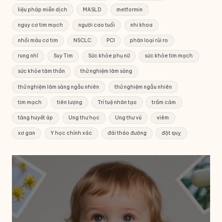
liệu pháp miễn dịch
MASLD
metformin
nguy cơ tim mạch
người cao tuổi
nhi khoa
nhồi máu cơ tim
NSCLC
PCI
phân loại rủi ro
rung nhĩ
Suy Tim
Sức khỏe phụ nữ
sức khỏe tim mạch
sức khỏe tâm thần
thử nghiệm lâm sàng
thử nghiệm lâm sàng ngẫu nhiên
thử nghiệm ngẫu nhiên
tim mạch
tiên lượng
Trí tuệ nhân tạo
trầm cảm
tăng huyết áp
Ung thư học
Ung thư vú
viêm
xơ gan
Y học chính xác
đái tháo đường
đột quỵ