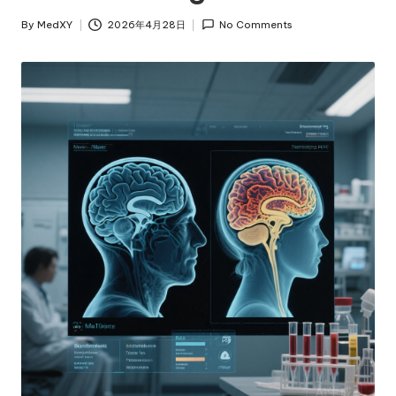
By
MedXY
2026年4月28日
No Comments
Posted
by