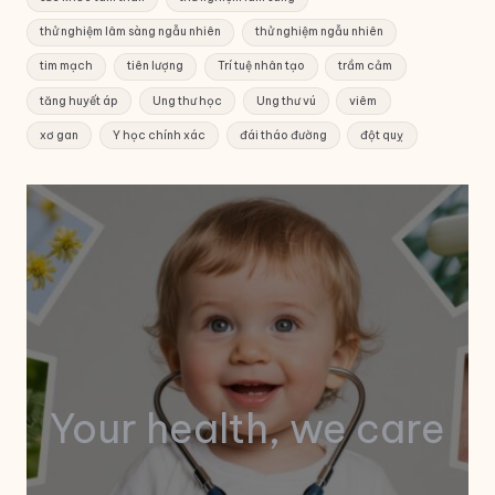
thử nghiệm lâm sàng ngẫu nhiên
thử nghiệm ngẫu nhiên
tim mạch
tiên lượng
Trí tuệ nhân tạo
trầm cảm
tăng huyết áp
Ung thư học
Ung thư vú
viêm
xơ gan
Y học chính xác
đái tháo đường
đột quỵ
Your health, we care