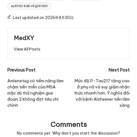
sự khác biệt về giới tính
Last updated on 2026年4月30日
MedXY
View All Posts
Post
Previous Post
Next Post
navigation
Amlenetug có tiềm năng làm
Mức độ P-Tau217 tăng cao
chậm tiến triển của MSA
ở phụ nữ và suy giảm nhận
mặc dù thử nghiệm giai
thức nhanh hơn: Ý nghĩa đối
đoạn 2 không đạt tiêu chí
với bệnh Alzheimer tiền lâm
chính
sàng
Comments
No comments yet. Why don’t you start the discussion?