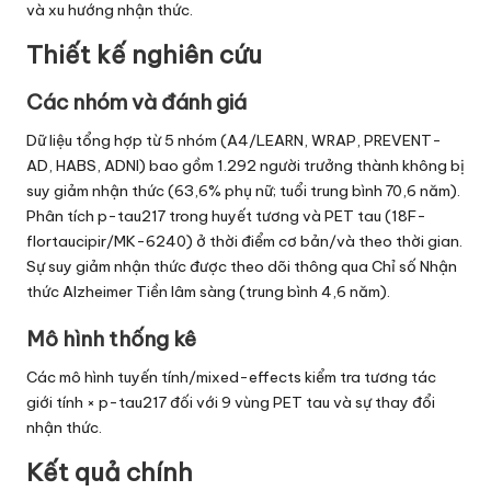
và xu hướng nhận thức.
Thiết kế nghiên cứu
Các nhóm và đánh giá
Dữ liệu tổng hợp từ 5 nhóm (A4/LEARN, WRAP, PREVENT-
AD, HABS, ADNI) bao gồm 1.292 người trưởng thành không bị
suy giảm nhận thức (63,6% phụ nữ; tuổi trung bình 70,6 năm).
Phân tích p-tau217 trong huyết tương và PET tau (18F-
flortaucipir/MK-6240) ở thời điểm cơ bản/và theo thời gian.
Sự suy giảm nhận thức được theo dõi thông qua Chỉ số Nhận
thức Alzheimer Tiền lâm sàng (trung bình 4,6 năm).
Mô hình thống kê
Các mô hình tuyến tính/mixed-effects kiểm tra tương tác
giới tính × p-tau217 đối với 9 vùng PET tau và sự thay đổi
nhận thức.
Kết quả chính