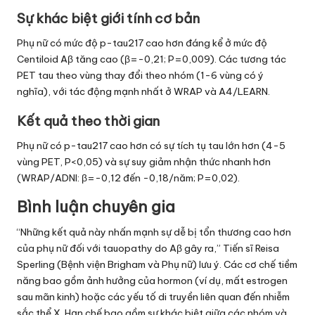
Sự khác biệt giới tính cơ bản
Phụ nữ có mức độ p-tau217 cao hơn đáng kể ở mức độ
Centiloid Aβ tăng cao (β=-0,21; P=0,009). Các tương tác
PET tau theo vùng thay đổi theo nhóm (1-6 vùng có ý
nghĩa), với tác động mạnh nhất ở WRAP và A4/LEARN.
Kết quả theo thời gian
Phụ nữ có p-tau217 cao hơn có sự tích tụ tau lớn hơn (4-5
vùng PET, P<0,05) và sự suy giảm nhận thức nhanh hơn
(WRAP/ADNI: β=-0,12 đến -0,18/năm; P=0,02).
Bình luận chuyên gia
“Những kết quả này nhấn mạnh sự dễ bị tổn thương cao hơn
của phụ nữ đối với tauopathy do Aβ gây ra,” Tiến sĩ Reisa
Sperling (Bệnh viện Brigham và Phụ nữ) lưu ý. Các cơ chế tiềm
năng bao gồm ảnh hưởng của hormon (ví dụ, mất estrogen
sau mãn kinh) hoặc các yếu tố di truyền liên quan đến nhiễm
sắc thể X. Hạn chế bao gồm sự khác biệt giữa các nhóm và