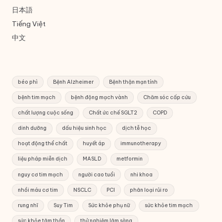
日本語
Tiếng Việt
中文
béo phì
Bệnh Alzheimer
Bệnh thận mạn tính
bệnh tim mạch
bệnh động mạch vành
Chăm sóc cấp cứu
chất lượng cuộc sống
Chất ức chế SGLT2
COPD
dinh dưỡng
dấu hiệu sinh học
dịch tễ học
hoạt động thể chất
huyết áp
immunotherapy
liệu pháp miễn dịch
MASLD
metformin
nguy cơ tim mạch
người cao tuổi
nhi khoa
nhồi máu cơ tim
NSCLC
PCI
phân loại rủi ro
rung nhĩ
Suy Tim
Sức khỏe phụ nữ
sức khỏe tim mạch
sức khỏe tâm thần
thử nghiệm lâm sàng