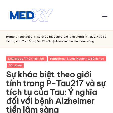
Skip
to
content
M
e
Home
Sức khỏe
Sự khác biệt theo giới tính trong P-Tau217 và sự
tích tụ của Tau: Ý nghĩa đối với bệnh Alzheimer tiền lâm sàng
d
x
Posted
Neurology/Thần kinh học
Pathology & Lab Medicine/Bệnh học
y
in
Sức khỏe
A
Sự khác biệt theo giới
I
tính trong P-Tau217 và sự
tích tụ của Tau: Ý nghĩa
đối với bệnh Alzheimer
tiền lâm sàng