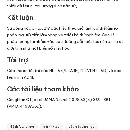
thiếu dữ liệu p-tau trong dịch não tủy.
Kết luận
Sự động học p-tau217 đặc hiệu theo giới tính có thể làm rõ
phân loại AD tiền lâm sàng và thiết kế thử nghiệm. Các liệu
pháp tương lai nhắm vào các đường dẫn tiết tau nên xem xét
giới tính như một biến số sinh học.
Tài trợ
Các khoản tài trợ của NIH, A4/LEARN, PREVENT-AD, và các
liên minh ADNI.
Các tài liệu tham khảo
Coughlan GT, et al. JAMA Neurol. 2026;83(4):369-381
(PMID: 41697669).
Tags:
Bệnh Alzheimer
bệnh lý tau
dấu hiệu sinh học