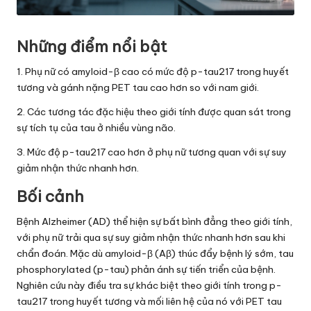
Những điểm nổi bật
1. Phụ nữ có amyloid-β cao có mức độ p-tau217 trong huyết
tương và gánh nặng PET tau cao hơn so với nam giới.
2. Các tương tác đặc hiệu theo giới tính được quan sát trong
sự tích tụ của tau ở nhiều vùng não.
3. Mức độ p-tau217 cao hơn ở phụ nữ tương quan với sự suy
giảm nhận thức nhanh hơn.
Bối cảnh
Bệnh Alzheimer (AD) thể hiện sự bất bình đẳng theo giới tính,
với phụ nữ trải qua sự suy giảm nhận thức nhanh hơn sau khi
chẩn đoán. Mặc dù amyloid-β (Aβ) thúc đẩy bệnh lý sớm, tau
phosphorylated (p-tau) phản ánh sự tiến triển của bệnh.
Nghiên cứu này điều tra sự khác biệt theo giới tính trong p-
tau217 trong huyết tương và mối liên hệ của nó với PET tau