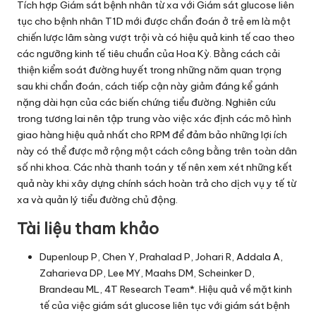
Tích hợp Giám sát bệnh nhân từ xa với Giám sát glucose liên
tục cho bệnh nhân T1D mới được chẩn đoán ở trẻ em là một
chiến lược lâm sàng vượt trội và có hiệu quả kinh tế cao theo
các ngưỡng kinh tế tiêu chuẩn của Hoa Kỳ. Bằng cách cải
thiện kiểm soát đường huyết trong những năm quan trọng
sau khi chẩn đoán, cách tiếp cận này giảm đáng kể gánh
nặng dài hạn của các biến chứng tiểu đường. Nghiên cứu
trong tương lai nên tập trung vào việc xác định các mô hình
giao hàng hiệu quả nhất cho RPM để đảm bảo những lợi ích
này có thể được mở rộng một cách công bằng trên toàn dân
số nhi khoa. Các nhà thanh toán y tế nên xem xét những kết
quả này khi xây dựng chính sách hoàn trả cho dịch vụ y tế từ
xa và quản lý tiểu đường chủ động.
Tài liệu tham khảo
Dupenloup P, Chen Y, Prahalad P, Johari R, Addala A,
Zaharieva DP, Lee MY, Maahs DM, Scheinker D,
Brandeau ML, 4T Research Team*. Hiệu quả về mặt kinh
tế của việc giám sát glucose liên tục với giám sát bệnh