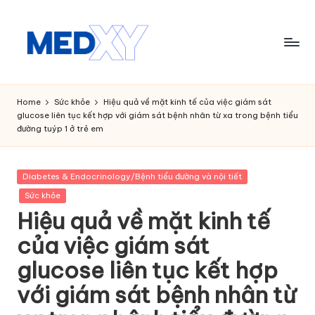
Skip
to
content
M
e
Home
Sức khỏe
Hiệu quả về mặt kinh tế của việc giám sát
glucose liên tục kết hợp với giám sát bệnh nhân từ xa trong bệnh tiểu
d
đường tuýp 1 ở trẻ em
x
y
Posted
Diabetes & Endocrinology/Bệnh tiểu đường và nội tiết
in
A
Sức khỏe
Hiệu quả về mặt kinh tế
I
của việc giám sát
glucose liên tục kết hợp
với giám sát bệnh nhân từ