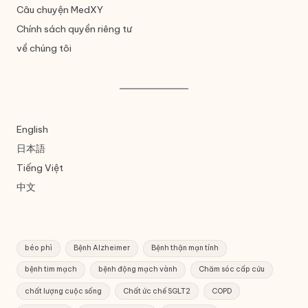
Câu chuyện MedXY
Chính sách quyền riêng tư
về chúng tôi
English
日本語
Tiếng Việt
中文
béo phì
Bệnh Alzheimer
Bệnh thận mạn tính
bệnh tim mạch
bệnh động mạch vành
Chăm sóc cấp cứu
chất lượng cuộc sống
Chất ức chế SGLT2
COPD