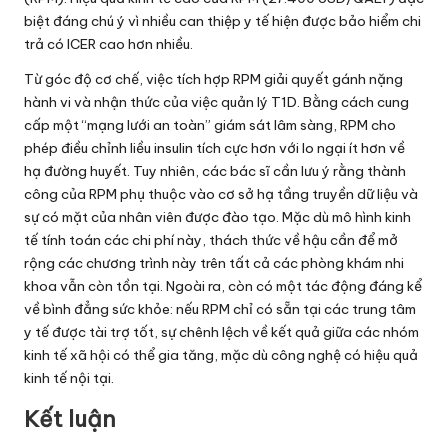
biệt đáng chú ý vì nhiều can thiệp y tế hiện được bảo hiểm chi
trả có ICER cao hơn nhiều.
Từ góc độ cơ chế, việc tích hợp RPM giải quyết gánh nặng
hành vi và nhận thức của việc quản lý T1D. Bằng cách cung
cấp một “mạng lưới an toàn” giám sát lâm sàng, RPM cho
phép điều chỉnh liều insulin tích cực hơn với lo ngại ít hơn về
hạ đường huyết. Tuy nhiên, các bác sĩ cần lưu ý rằng thành
công của RPM phụ thuộc vào cơ sở hạ tầng truyền dữ liệu và
sự có mặt của nhân viên được đào tạo. Mặc dù mô hình kinh
tế tính toán các chi phí này, thách thức về hậu cần để mở
rộng các chương trình này trên tất cả các phòng khám nhi
khoa vẫn còn tồn tại. Ngoài ra, còn có một tác động đáng kể
về bình đẳng sức khỏe: nếu RPM chỉ có sẵn tại các trung tâm
y tế được tài trợ tốt, sự chênh lệch về kết quả giữa các nhóm
kinh tế xã hội có thể gia tăng, mặc dù công nghệ có hiệu quả
kinh tế nội tại.
Kết luận