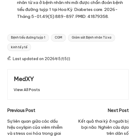
nhân từ xa ở bệnh nhân nhi mới được chẩn đoán bệnh
tiểu đường tuýp 1 tại Hoa Kỳ. Diabetes care. 2026-
Tháng 5-01;49(5):889-897. PMID: 41879358.
Tags:
Bệnh tiểu đường tuýp 1
CGM
Giám sát Bệnh nhân Từ xa
kinh tế y tế
Last updated on 2026年5月5日
MedXY
View All Posts
Post
Previous Post
Next Post
navigation
Sự liên quan giữa các dấu
Kết quả thai kỳ ở người bị
hiệu oxylipin của viêm nhiễm
bại não: Nghiên cứu dựa
và stress oxi hóa trong giai
trên dân số