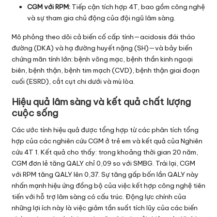
CGM với RPM:
Tiếp cận tích hợp 4T, bao gồm công nghệ
và sự tham gia chủ động của đội ngũ lâm sàng.
Mô phỏng theo dõi cả biến cố cấp tính—acidosis đái tháo
đường (DKA) và hạ đường huyết nặng (SH)—và bảy biến
chứng mãn tính lớn: bệnh võng mạc, bệnh thần kinh ngoại
biên, bệnh thận, bệnh tim mạch (CVD), bệnh thận giai đoạn
cuối (ESRD), cắt cụt chi dưới và mù lòa.
Hiệu quả lâm sàng và kết quả chất lượng
cuộc sống
Các ước tính hiệu quả được tổng hợp từ các phân tích tổng
hợp của các nghiên cứu CGM ở trẻ em và kết quả của Nghiên
cứu 4T 1. Kết quả cho thấy: trong khoảng thời gian 20 năm,
CGM đơn lẻ tăng QALY chỉ 0,09 so với SMBG. Trái lại, CGM
với RPM tăng QALY lên 0,37. Sự tăng gấp bốn lần QALY này
nhấn mạnh hiệu ứng đồng bộ của việc kết hợp công nghệ tiên
tiến với hỗ trợ lâm sàng có cấu trúc. Động lực chính của
những lợi ích này là việc giảm tần suất tích lũy của các biến