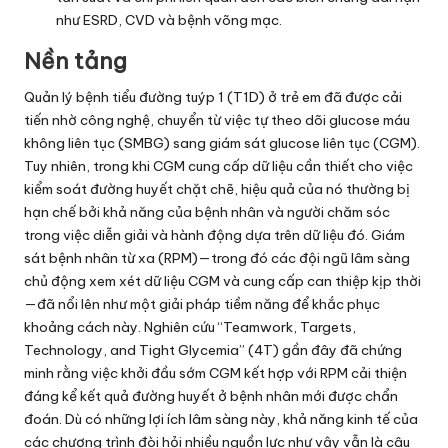
như ESRD, CVD và bệnh võng mạc.
Nền tảng
Quản lý bệnh tiểu đường tuýp 1 (T1D) ở trẻ em đã được cải
tiến nhờ công nghệ, chuyển từ việc tự theo dõi glucose máu
không liên tục (SMBG) sang giám sát glucose liên tục (CGM).
Tuy nhiên, trong khi CGM cung cấp dữ liệu cần thiết cho việc
kiểm soát đường huyết chặt chẽ, hiệu quả của nó thường bị
hạn chế bởi khả năng của bệnh nhân và người chăm sóc
trong việc diễn giải và hành động dựa trên dữ liệu đó. Giám
sát bệnh nhân từ xa (RPM)—trong đó các đội ngũ lâm sàng
chủ động xem xét dữ liệu CGM và cung cấp can thiệp kịp thời
—đã nổi lên như một giải pháp tiềm năng để khắc phục
khoảng cách này. Nghiên cứu “Teamwork, Targets,
Technology, and Tight Glycemia” (4T) gần đây đã chứng
minh rằng việc khởi đầu sớm CGM kết hợp với RPM cải thiện
đáng kể kết quả đường huyết ở bệnh nhân mới được chẩn
đoán. Dù có những lợi ích lâm sàng này, khả năng kinh tế của
các chương trình đòi hỏi nhiều nguồn lực như vậy vẫn là câu