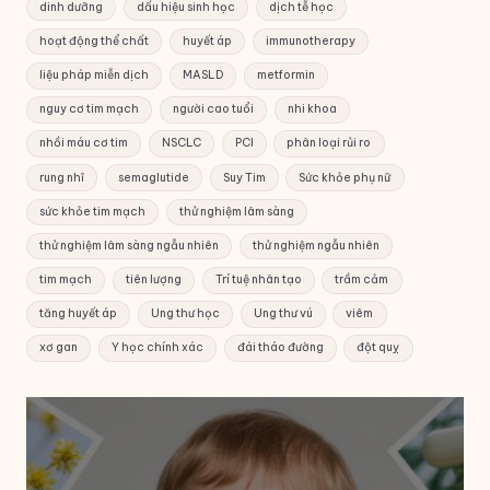
dinh dưỡng
dấu hiệu sinh học
dịch tễ học
hoạt động thể chất
huyết áp
immunotherapy
liệu pháp miễn dịch
MASLD
metformin
nguy cơ tim mạch
người cao tuổi
nhi khoa
nhồi máu cơ tim
NSCLC
PCI
phân loại rủi ro
rung nhĩ
semaglutide
Suy Tim
Sức khỏe phụ nữ
sức khỏe tim mạch
thử nghiệm lâm sàng
thử nghiệm lâm sàng ngẫu nhiên
thử nghiệm ngẫu nhiên
tim mạch
tiên lượng
Trí tuệ nhân tạo
trầm cảm
tăng huyết áp
Ung thư học
Ung thư vú
viêm
xơ gan
Y học chính xác
đái tháo đường
đột quỵ