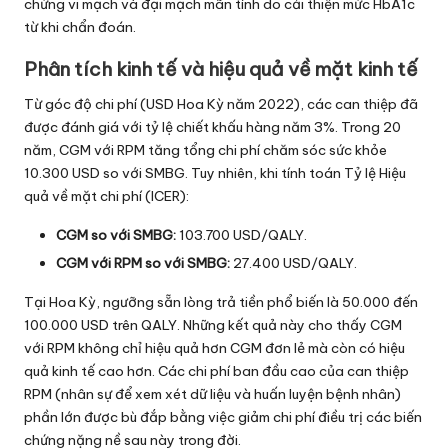
chứng vi mạch và đại mạch mãn tính do cải thiện mức HbA1c
từ khi chẩn đoán.
Phân tích kinh tế và hiệu quả về mặt kinh tế
Từ góc độ chi phí (USD Hoa Kỳ năm 2022), các can thiệp đã
được đánh giá với tỷ lệ chiết khấu hàng năm 3%. Trong 20
năm, CGM với RPM tăng tổng chi phí chăm sóc sức khỏe
10.300 USD so với SMBG. Tuy nhiên, khi tính toán Tỷ lệ Hiệu
quả về mặt chi phí (ICER):
CGM so với SMBG:
103.700 USD/QALY.
CGM với RPM so với SMBG:
27.400 USD/QALY.
Tại Hoa Kỳ, ngưỡng sẵn lòng trả tiền phổ biến là 50.000 đến
100.000 USD trên QALY. Những kết quả này cho thấy CGM
với RPM không chỉ hiệu quả hơn CGM đơn lẻ mà còn có hiệu
quả kinh tế cao hơn. Các chi phí ban đầu cao của can thiệp
RPM (nhân sự để xem xét dữ liệu và huấn luyện bệnh nhân)
phần lớn được bù đắp bằng việc giảm chi phí điều trị các biến
chứng nặng nề sau này trong đời.