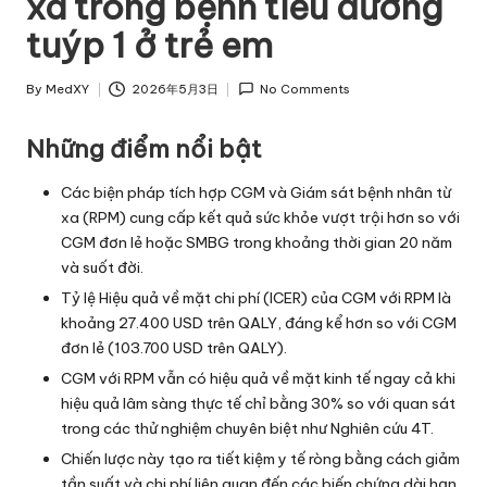
xa trong bệnh tiểu đường
tuýp 1 ở trẻ em
By
MedXY
2026年5月3日
No Comments
Posted
by
Những điểm nổi bật
Các biện pháp tích hợp CGM và Giám sát bệnh nhân từ
xa (RPM) cung cấp kết quả sức khỏe vượt trội hơn so với
CGM đơn lẻ hoặc SMBG trong khoảng thời gian 20 năm
và suốt đời.
Tỷ lệ Hiệu quả về mặt chi phí (ICER) của CGM với RPM là
khoảng 27.400 USD trên QALY, đáng kể hơn so với CGM
đơn lẻ (103.700 USD trên QALY).
CGM với RPM vẫn có hiệu quả về mặt kinh tế ngay cả khi
hiệu quả lâm sàng thực tế chỉ bằng 30% so với quan sát
trong các thử nghiệm chuyên biệt như Nghiên cứu 4T.
Chiến lược này tạo ra tiết kiệm y tế ròng bằng cách giảm
tần suất và chi phí liên quan đến các biến chứng dài hạn