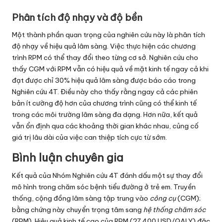
Phân tích độ nhạy và độ bền
Một thành phần quan trọng của nghiên cứu này là phân tích
độ nhạy về hiệu quả lâm sàng. Việc thực hiện các chương
trình RPM có thể thay đổi theo từng cơ sở. Nghiên cứu cho
thấy CGM với RPM vẫn có hiệu quả về mặt kinh tế ngay cả khi
đạt được chỉ 30% hiệu quả lâm sàng được báo cáo trong
Nghiên cứu 4T. Điều này cho thấy rằng ngay cả các phiên
bản ít cường độ hơn của chương trình cũng có thể kinh tế
trong các môi trường lâm sàng đa dạng. Hơn nữa, kết quả
vẫn ổn định qua các khoảng thời gian khác nhau, củng cố
giá trị lâu dài của việc can thiệp tích cực từ sớm.
Bình luận chuyên gia
Kết quả của Nhóm Nghiên cứu 4T đánh dấu một sự thay đổi
mô hình trong chăm sóc bệnh tiểu đường ở trẻ em. Truyền
thống, cộng đồng lâm sàng tập trung vào
công cụ
(CGM);
bằng chứng này chuyển trọng tâm sang
hệ thống chăm sóc
(RPM). Hiệu quả kinh tế cao của RPM (27.400 USD/QALY) đặc